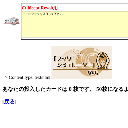
Culdcept Revolt用
--> Content-type: text/html
あなたの投入したカードは
0
枚です。 50枚にな
[
戻る
]