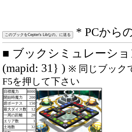
* PCから
■ ブックシミュレーション
(mapid: 31} )
※ 同じブック
F5を押して下さい
目標魔力
8000
開始時魔力
200
砦ボーナス
150
最大ダイス数
12
一周の距離
28
エリア数
1
土地数
32