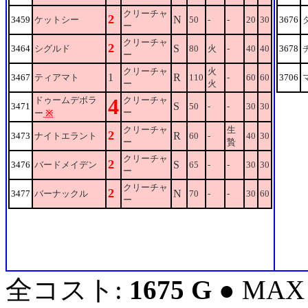
クリーチャ
2
N
3459
ケットシー
50
-
-
20
30
3676
ー
クリーチャ
2
S
3464
シグルド
80
火
-
40
40
3678
ー
クリーチャ
火
1
R
3467
ティアマト
110
-
60
60
3706
ー
火
4
ドゥームデボラ
クリーチャ
S
3471
50
-
-
30
30
ー
ー
※
クリーチャ
生
2
R
3473
ナイトエラント
60
-
40
30
ー
贄
クリーチャ
2
S
3476
バードメイデン
65
-
-
30
30
ー
クリーチャ
2
N
3477
バーナックル
70
-
-
30
60
ー
全コスト:
1675 G
● MAX