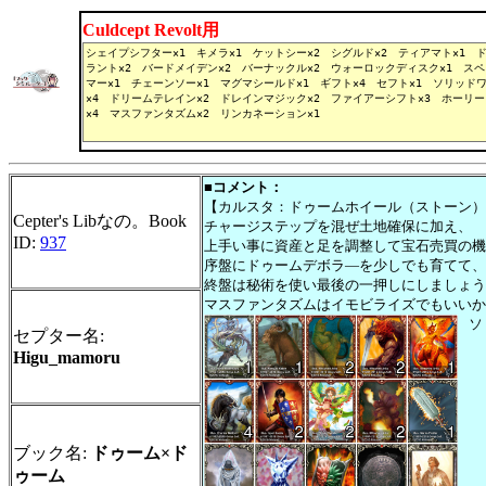
Culdcept Revolt用
■コメント：
【カルスタ：ドゥームホイール（ストーン）
Cepter's Libなの。Book
チャージステップを混ぜ土地確保に加え、
ID:
937
上手い事に資産と足を調整して宝石売買の機
序盤にドゥームデボラ―を少しでも育てて、
終盤は秘術を使い最後の一押しにしましょう
マスファンタズムはイモビライズでもいいか
ソ
セプター名:
Higu_mamoru
ブック名:
ドゥーム×ド
ゥーム