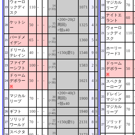
ウォーロ
マジカル
70
19
14
ックディ
110
-
-
1071
3
19
3
リープ
(+33)
スク
ナイトエ
60
20
+200+20(2
ラント
ケットシ
15
周回)
50
-
-
1325
4
20
3
(+34)
ー
ウォーロ
+領x40
ックディ
110
21
バードメ
スク
16
65
-
-
1360
5
21
4
(+35)
イデン
ホーリー
ドリーム
10
22
17
40
-
-
+150(砦1)
1546
9
22
0
ワード3
(+36)
テレイン
ファイア
ドゥーム
18
100
-
-
1583
2
23
5
(+37)
ーシフト
デボラー
50
23
※
ドゥーム
19
デボラー
50
-
-
1621
4
24
3
スペクタ
(+38)
60
24
※
ーローブ
+200+40(3
ドレイン
マジカル
80
25
20
周回)
70
-
-
1900
8
25
0
マジック
(+39)
リープ
+領x40
マジカル
70
26
21
ギフト
100
-
-
1940
4
26
5
リープ
(+40)
ソリッド
22
ソリッド
70
-
-
+150(砦1)
2131
8
27
0
(+41)
70
ワールド
27
ワールド
スペクタ
23
60
-
-
2173
3
28
1