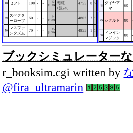
43
周回)
ダイヤア
セフト
100
-
-
4755
8
48
5
(+50)
60
48
+領x40
ーマー
スペクタ
44
60
-
-
4805
3
49
1
(+50)
シグルド
80
ーローブ
49
マスファ
45
70
-
-
4855
1
50
2
ドレイン
(+50)
ンタズム
80
50
マジック
ブックシミュレーターなの。Rev
r_booksim.cgi written by
@fira_ultramarin