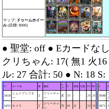
マップ:
ドゥームホイー
ル
(目標: 8000)
● 聖堂: off ● Eカードな
クリちゃん: 17( 無1 火16
ル: 27 合計: 50 ● N: 18 S: 1
レ
17
カード名
枚
種別
G
領地
生贄
ST
HP
6
ア
シェイプシフタ
クリーチャ
1
R
3418
30
-
-
20
20
3648
ー
ー
クリーチャ
1
N
3455
キメラ
80
火
-
30
50
3671
ー