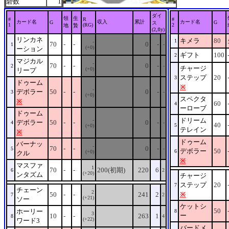
砦数
1
ダイ
領
生
#
R
#
カード名
収入
累計
カード名
G
G
ス
1
(RG)
2
地
贄
(2,fly)
リンカネ
キメラ
80
1
-
70
-
-
0
-
1
-
(+0)
ーション
ギフト
100
2
マジカル
-
70
-
-
0
-
2
-
チャージ
(+0)
リープ
ステップ
20
3
ドゥーム
※
-
デボラー
50
-
-
0
-
3
-
(+0)
スペクタ
※
60
4
ーローブ
ドゥーム
ドリーム
-
デボラー
50
-
-
0
-
4
-
40
5
(+0)
テレイン
※
ドゥーム
バーナッ
-
70
-
-
0
-
5
-
デボラー
50
6
(+0)
クル
※
マスファ
1
70
-
-
200(初期)
220
6
6
2
(+20)
ンタズム
チャージ
ステップ
20
7
チェーン
2
50
-
-
241
2
※
7
2
(+21)
ソー
ケットシ
50
ホーリー
8
3
ー
10
-
-
263
1
8
4
(+22)
ワード3
バードメ