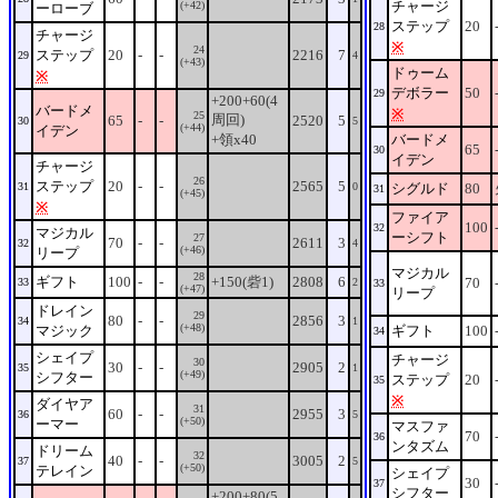
チャージ
(+42)
ーローブ
ステップ
20
28
チャージ
※
24
ステップ
20
-
-
2216
7
29
4
(+43)
ドゥーム
※
デボラー
50
29
+200+60(4
バードメ
※
25
周回)
65
-
-
2520
5
30
5
(+44)
イデン
+領x40
バードメ
65
30
イデン
チャージ
26
ステップ
20
-
-
2565
5
31
0
シグルド
80
31
(+45)
※
ファイア
100
32
マジカル
ーシフト
27
70
-
-
2611
3
32
4
(+46)
リープ
マジカル
28
ギフト
100
-
-
+150(砦1)
2808
6
70
33
2
33
(+47)
リープ
ドレイン
29
80
-
-
2856
3
34
1
(+48)
マジック
ギフト
100
34
シェイプ
チャージ
30
30
-
-
2905
2
35
1
(+49)
シフター
ステップ
20
35
※
ダイヤア
31
60
-
-
2955
3
36
5
(+50)
ーマー
マスファ
70
36
ンタズム
ドリーム
32
40
-
-
3005
2
37
5
(+50)
テレイン
シェイプ
30
37
シフター
+200+80(5