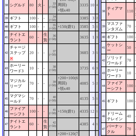
33
周回)
シグルド
80
火
-
3335
10
38
4
(+50)
ティアマ
+領x40
110
38
ト
34
ギフト
100
-
-
3385
3
39
2
(+50)
マスファ
35
70
ギフト
100
-
-
+150(砦1)
3585
5
39
40
1
(+50)
ンタズム
ナイトエ
生
36
ギフト
100
60
-
3635
1
40
41
3
(+50)
ラント
贄
ケットシ
チャージ
50
41
ー
37
ステップ
20
-
-
3685
3
42
5
(+50)
ソリッド
※
70
42
ワールド
ホーリー
38
10
-
-
3735
6
43
3
ホーリー
(+50)
ワード3
10
43
ワード3
+200+100(6
マジカル
39
周回)
ファイア
70
-
-
4085
5
44
2
(+50)
100
リープ
44
+領x40
ーシフト
マグマシ
40
70
-
-
4135
5
45
1
(+50)
ギフト
100
ールド
45
ファイア
41
100
-
-
+150(砦1)
4335
12
46
1
ドリーム
(+50)
ーシフト
40
46
テレイン
ナイトエ
生
42
60
-
4385
4
47
1
バーナッ
(+50)
ラント
贄
70
47
クル
+200+120(7