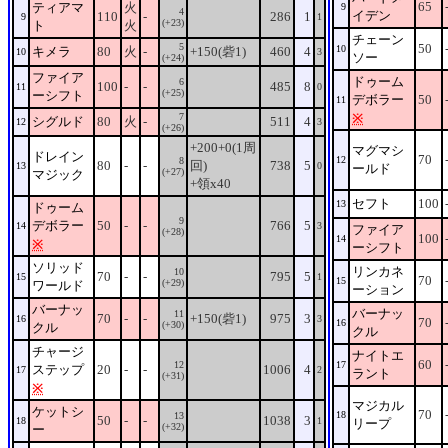
65
ティアマ
火
9
4
イデン
110
-
286
1
9
1
(+23)
ト
火
チェーン
5
50
10
キメラ
80
火
-
+150(砦1)
460
4
10
3
ソー
(+24)
ファイア
ドゥーム
6
100
-
-
485
8
11
0
(+25)
ーシフト
デボラー
50
11
7
※
シグルド
80
火
-
511
4
12
3
(+26)
+200+0(1周
マグマシ
ドレイン
70
12
8
80
-
-
回)
738
5
13
0
ールド
(+27)
マジック
+領x40
セフト
100
13
ドゥーム
9
デボラー
50
-
-
766
5
14
3
ファイア
(+28)
100
14
※
ーシフト
ソリッド
リンカネ
10
70
-
-
795
5
15
1
70
15
(+29)
ワールド
ーション
バーナッ
バーナッ
11
70
-
-
+150(砦1)
975
3
16
3
70
16
(+30)
クル
クル
チャージ
ナイトエ
60
12
17
ステップ
20
-
-
1006
4
17
2
ラント
(+31)
※
マジカル
ケットシ
70
18
13
50
-
-
1038
3
18
1
リープ
(+32)
ー