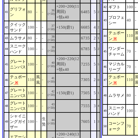
+200+200(11
ギフト
100
-
42
グリフォ
36
周回)
80
-
-
6485
5
41
2
(+50)
ン
+領x40
プロフェ
40
-
43
シー
クイック
37
100
-
-
+150(砦1)
6685
4
42
2
(+50)
サンド
テュポー
110
44
38
ムラサメ
80
-
-
6735
2
43
1
ン
※
(+50)
スニーク
39
ワンダー
100
-
-
6785
5
44
2
(+50)
70
-
ハンド
45
チャーム
+200+220(12
グレート
40
周回)
マジカル
100
-
-
7255
5
45
5
(+50)
70
-
ニンバス
46
+領x40
リープ
テュポー
風
テュポー
41
110
-
7305
2
110
46
0
47
(+50)
風
ン
※
ン
※
グレート
42
100
-
-
+150(砦1)
7505
5
47
1
(+50)
ムラサメ
80
-
ニンバス
48
グレート
43
100
-
-
7555
3
48
4
スニーク
(+50)
ニンバス
100
-
49
ハンド
シャイニ
生
44
ングガイ
100
-
7605
1
49
3
コーンフ
(+50)
贄
70
-
50
ザー
ォーク
+200+240(13
エアーシ