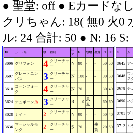
● 聖堂: off ● Eカードな
クリちゃん: 18( 無0 火0 
ル: 24 合計: 50 ● N: 16 S: 1
レ
18
カード名
枚
種別
G
領地
生贄
ST
HP
8
カー
ア
4
クリーチャ
N
3606
グリフォン
80
-
-
50
50
3645
ア
ー
3
ウ
グレートニン
クリーチャ
N
3648
3607
100
-
-
30
60
ス
バス
ー
4
コーンフォー
クリーチャ
3678
チ
N
3610
70
-
-
30
40
ク
ー
3
クリーチャ
風
3690
ネ
R
3624
110
-
60
60
テュポーン
※
ー
風
クリーチャ
3701
プ
2
N
3628
ナイト
90
-
-
50
40
ー
マーシャルモ
クリーチャ
生
3712
ム
2
S
3636
70
-
20
50
ンク
ー
贄