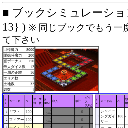
■ ブックシミュレーション: 
13} )
※ 同じブックでもう一
て下さい
目標魔力
8000
開始時魔力
200
砦ボーナス
150
最大ダイス数
12
一周の距離
16
エリア数
1
土地数
32
砦数
1
ダイ
領
生
領
#
R
#
カード名
収入
累計
カード名
G
G
ス
1
(RG)
2
地
贄
地
(2,fly)
-
シャイニ
ギフト
100
-
-
0
-
1
-
(+0)
ングガイ
100
-
1
-
フィアー
100
-
-
0
-
2
-
ザー
(+0)
-
ナイト
90
-
-
0
-
3
-