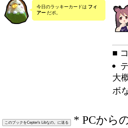
今日のラッキーカードは
フィ
アー
だポ。
■ 
大
ボ
* PCから