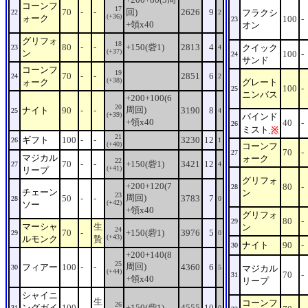
コーンフ
17
70
-
-
回)
2626
9
フラクシ
22
2
(+36)
ォーク
100
-
23
+領x40
オン
グリフォ
18
80
-
-
+150(砦1)
2813
4
クイック
23
4
(+37)
ン
100
-
24
サンド
コーンフ
19
70
-
-
2851
6
24
2
(+38)
ォーク
グレート
100
-
25
ニンバス
+200+100(6
20
周回)
ナイト
90
-
-
3190
8
25
4
(+39)
バインド
+領x40
40
-
26
ミスト
※
21
ギフト
100
-
-
3230
12
26
1
(+40)
コーンフ
70
-
27
マジカル
ォーク
22
70
-
-
+150(砦1)
3421
12
27
4
(+41)
リープ
グリフォ
+200+120(7
80
-
28
チェーン
ン
23
周回)
50
-
-
3783
7
28
0
(+42)
ソー
+領x40
グリフォ
80
-
29
マーシャ
生
ン
24
70
-
+150(砦1)
3976
5
29
0
(+43)
ルモンク
贄
ナイト
90
-
30
+200+140(8
25
周回)
フィアー
100
-
-
4360
6
30
5
マジカル
(+44)
70
-
31
+領x40
リープ
シャイニ
生
コーンフ
26
ングガイ
100
-
+150(砦1)
4555
10
31
0