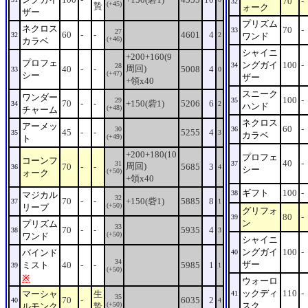
70
-
32
(+45)
贄
ォーク
ザー
プリズム
ネクロス
70
-
33
27
60
-
-
4601
4
32
2
ワンド
(+46)
カラベ
シャイニ
+200+160(9
プロフェ
ングガイ
100
-
34
28
周回)
40
-
-
5008
4
33
0
(+47)
シー
ザー
+領x40
スニーク
ワンダー
100
-
29
35
70
-
-
+150(砦1)
5206
6
34
2
ハンド
(+48)
チャーム
ネクロス
アーメッ
60
-
30
36
45
-
-
5255
4
35
3
カラベ
(+49)
ト
+200+180(10
プロフェ
コーンフ
40
-
31
37
周回)
70
-
-
5685
3
36
4
シー
(+50)
ォーク
+領x40
ギフト
100
-
38
マジカル
32
70
-
-
+150(砦1)
5885
8
37
1
(+50)
リープ
グリフォ
80
-
39
ン
プリズム
33
70
-
-
5935
4
38
3
(+50)
ワンド
シャイニ
ングガイ
100
-
バインド
40
34
ザー
ミスト
40
-
-
5985
1
39
1
(+50)
※
ウォーロ
ックディ
110
-
マーシャ
生
41
35
70
-
6035
2
40
4
(+50)
スク
ルモンク
贄