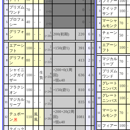
フィアー
100
-
2
(+0)
プリズム
クイック
-
70
-
-
0
-
4
-
100
-
3
(+0)
ワンド
サンド
プロフェ
マーシャ
-
40
-
-
0
-
5
-
70
-
4
(+0)
シー
ルモンク
グリフォ
チェーン
1
80
-
-
200(初期)
220
6
6
0
50
-
5
(+20)
ン
ソー
エアーシ
エアーシ
2
100
-
100
-
-
+150(砦1)
391
6
6
7
3
フト
(+21)
フト
グリフォ
マジカル
3
80
-
-
413
2
8
3
70
-
7
(+22)
ン
リープ
シャイニ
+200+0(1周
プリズム
生
70
-
4
8
ングガイ
100
-
回)
636
4
9
5
ワンド
(+23)
贄
ザー
+領x40
グレート
100
-
9
フラクシ
ニンバス
5
100
-
-
+150(砦1)
810
6
10
2
(+24)
オン
グレート
100
-
10
マジカル
ニンバス
6
70
-
-
835
6
11
3
(+25)
リープ
マーシャ
+200+20(2周
70
-
11
テュポー
風
ルモンク
7
110
-
回)
1081
8
12
3
(+26)
ン
※
風
+領x40
フィアー
100
-
12
クイック