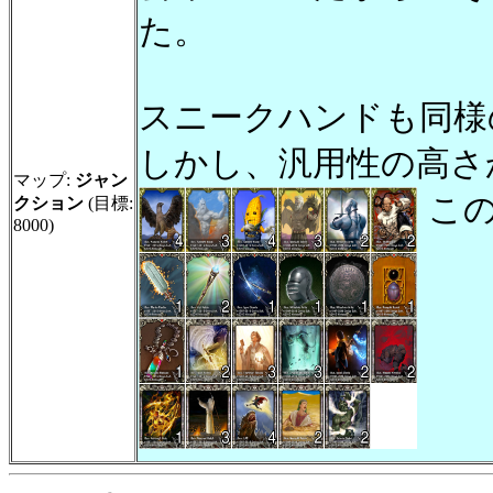
た。
スニークハンドも同様
しかし、汎用性の高さ
マップ:
ジャン
こ
クション
(目標:
8000)