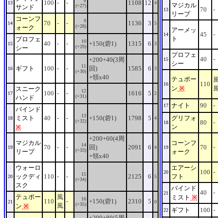
8
100
-
-
1108
12
13
4
マジカル
(+27)
サンド
70
-
13
リープ
コーンフ
9
70
-
-
1136
3
14
5
(+28)
ォーク
アーメッ
45
-
14
ト
プロフェ
10
40
-
-
+150(砦1)
1315
6
15
3
(+29)
シー
プロフェ
40
-
+200+40(3周
15
シー
11
ギフト
100
-
-
回)
1585
6
16
3
(+30)
+領x40
テュポー
110
16
ン
※
スニーク
12
100
-
-
1616
5
17
2
(+31)
ハンド
ナイト
90
-
17
バインド
13
ミスト
40
-
-
+150(砦1)
1798
5
グリフォ
18
4
(+32)
80
-
18
ン
※
+200+60(4周
マジカル
コーンフ
14
70
-
-
回)
2091
6
70
-
19
4
19
(+33)
リープ
ォーク
+領x40
ウォーロ
エアーシ
100
-
20
15
ックディ
110
-
-
2125
6
フト
20
5
(+34)
スク
バインド
40
-
21
テュポー
風
ミスト
※
16
110
-
+150(砦1)
2310
5
21
0
(+35)
風
ン
※
ギフト
100
-
22
+200+80(5周