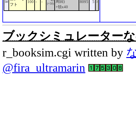
45
周回)
100
-
-
8095
5
50
3
(+50)
フト
+領x40
ブックシミュレーターなの。Rev
r_booksim.cgi written by
@fira_ultramarin