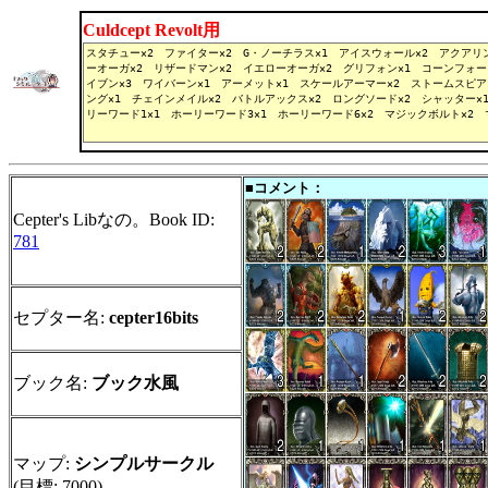
Culdcept Revolt用
■コメント：
Cepter's Libなの。Book ID:
781
セプター名:
cepter16bits
ブック名:
ブック水風
マップ:
シンプルサークル
(目標: 7000)