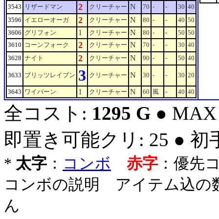
2
N
3543
リザードマン
クリーチャー
70
-
-
30
40
2
N
3596
イエローオーガ
クリーチャー
80
-
-
40
50
1
N
3606
グリフォン
クリーチャー
80
-
-
50
50
2
N
3610
コーンフォーク
クリーチャー
70
-
-
30
40
2
N
3628
ナイト
クリーチャー
90
-
-
50
40
3
N
3633
ブリッツレイブン
クリーチャー
30
-
-
30
20
1
N
3643
ワイバーン
クリーチャー
60
風
-
40
40
全コスト:
1295 G
● MAX
即置き可能クリ: 25 ● 
*
太字
：
コンボ
赤字
：優先
コンボの説明 アイテム込の
ん