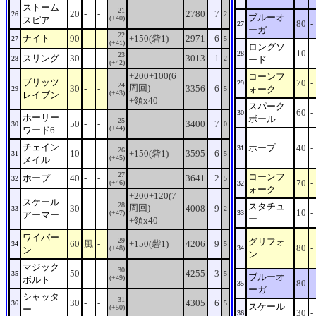
ストーム
21
20
-
-
2780
7
26
2
ブルーオ
(+40)
スピア
80
-
27
ーガ
22
ナイト
90
-
-
+150(砦1)
2971
6
27
5
(+41)
ロングソ
10
-
28
23
スリング
30
-
-
3013
1
28
2
ード
(+42)
+200+100(6
コーンフ
ブリッツ
70
-
29
24
周回)
30
-
-
3356
6
ォーク
29
5
(+43)
レイブン
+領x40
スパーク
60
-
30
ホーリー
ボール
25
50
-
-
3400
7
30
0
(+44)
ワード6
チェイン
ホープ
40
-
31
26
10
-
-
+150(砦1)
3595
6
31
5
(+45)
メイル
27
コーンフ
ホープ
40
-
-
3641
2
32
5
70
-
(+46)
32
ォーク
+200+120(7
スケール
28
スタチュ
周回)
30
-
-
4008
9
33
2
10
-
(+47)
33
アーマー
ー
+領x40
ワイバー
29
グリフォ
60
風
-
+150(砦1)
4206
9
34
5
80
-
(+48)
34
ン
ン
マジック
30
50
-
-
4255
3
35
5
ブルーオ
(+49)
ボルト
80
-
35
ーガ
シャッタ
31
30
-
-
4305
6
36
5
スケール
(+50)
ー
30
-
36