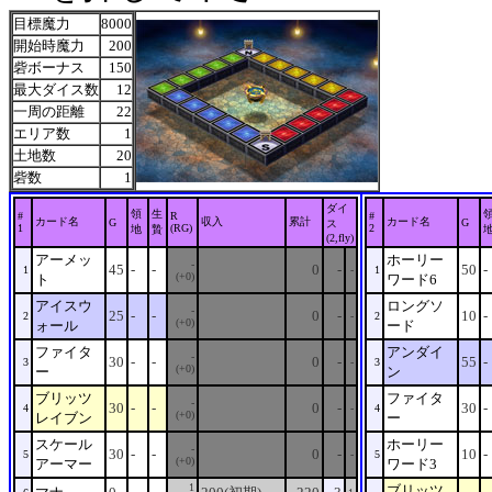
目標魔力
8000
開始時魔力
200
砦ボーナス
150
最大ダイス数
12
一周の距離
22
エリア数
1
土地数
20
砦数
1
ダイ
領
生
#
R
#
カード名
収入
累計
カード名
G
G
ス
1
(RG)
2
地
贄
(2,fly)
アーメッ
ホーリー
-
45
-
-
0
-
50
-
1
-
1
(+0)
ト
ワード6
アイスウ
ロングソ
-
25
-
-
0
-
10
-
2
-
2
(+0)
ォール
ード
ファイタ
アンダイ
-
30
-
-
0
-
55
-
3
-
3
(+0)
ー
ン
ブリッツ
ファイタ
-
30
-
-
0
-
30
-
4
-
4
(+0)
レイブン
ー
スケール
ホーリー
-
30
-
-
0
-
10
-
5
-
5
(+0)
アーマー
ワード3
1
ブリッツ