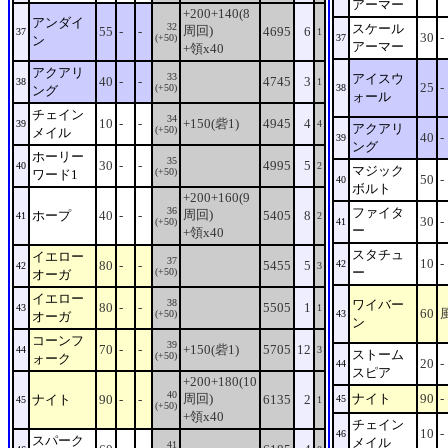
アーマー
+200+140(8
アンダイ
32
スケール
周回)
55
-
-
4695
6
37
1
30
-
(+50)
37
ン
アーマー
+領x40
アクアリ
33
アイスウ
40
-
-
4745
3
38
1
25
-
(+50)
38
ング
ォール
チェイン
34
10
-
-
+150(砦1)
4945
4
39
4
アクアリ
(+50)
メイル
40
-
39
ング
ホーリー
35
30
-
-
4995
5
40
2
マジック
(+50)
ワード1
50
-
40
ボルト
+200+160(9
36
ファイタ
周回)
ホープ
40
-
-
5405
8
41
2
30
-
(+50)
41
ー
+領x40
スタチュ
イエロー
37
10
-
80
-
-
5455
5
42
42
3
ー
(+50)
オーガ
イエロー
38
ワイバー
80
-
-
5505
1
43
1
60
(+50)
43
オーガ
ン
コーンフ
39
70
-
-
+150(砦1)
5705
12
44
3
ストーム
(+50)
ォーク
20
-
44
スピア
+200+180(10
40
周回)
ナイト
90
-
ナイト
90
-
-
6135
2
45
45
1
(+50)
+領x40
チェイン
10
-
46
スパーク
メイル
41