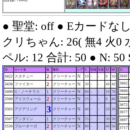
● 聖堂: off ● Eカードな
クリちゃん: 26( 無4 火0 水
ペル: 12 合計: 50 ● N: 50 S:
26
カード名
枚
種別
レア
G
領地
生贄
ST
HP
12
2
N
3645
3422
スタチュー
クリーチャー
10
-
-
0
50
3662
2
N
3436
ファイター
クリーチャー
30
-
-
40
40
3666
1
N
3499
G・ノーチラス
クリーチャー
80
-
-
10
70
3668
2
N
3500
アイスウォール
クリーチャー
25
-
-
0
40
3672
3
N
3503
アクアリング
クリーチャー
40
-
-
20
30
3677
1
N
3507
アンダイン
クリーチャー
55
-
-
30
30
3697
2
N
3536
ブルーオーガ
クリーチャー
80
-
-
40
50
3717