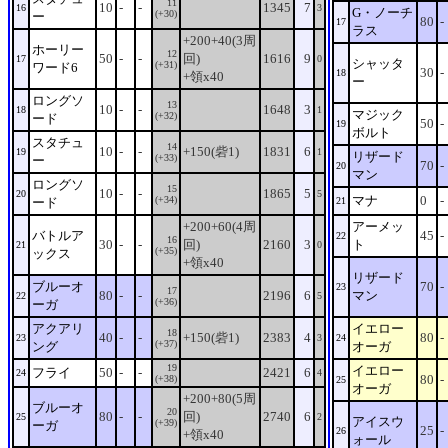
11
10
-
-
1345
7
16
3
G・ノーチ
(+30)
ー
80
-
17
ラス
+200+40(3周
ホーリー
12
50
-
-
回)
1616
9
17
0
シャッタ
(+31)
ワード6
30
-
18
+領x40
ー
ロングソ
13
10
-
-
1648
3
18
1
マジック
(+32)
ード
50
-
19
ボルト
スタチュ
14
10
-
-
+150(砦1)
1831
6
19
1
リザード
(+33)
ー
70
-
20
マン
ロングソ
15
10
-
-
1865
5
20
5
マナ
0
-
(+34)
ード
21
+200+60(4周
アーメッ
バトルア
45
-
22
16
30
-
-
回)
2160
3
ト
21
0
(+35)
ックス
+領x40
リザード
ブルーオ
70
-
23
17
80
-
-
2196
6
マン
22
5
(+36)
ーガ
アクアリ
イエロー
18
40
-
-
+150(砦1)
2383
4
80
-
23
3
24
(+37)
ング
オーガ
19
イエロー
フライ
50
-
-
2421
6
24
4
80
-
(+38)
25
オーガ
+200+80(5周
ブルーオ
20
80
-
-
回)
2740
6
25
2
アイスウ
(+39)
ーガ
25
-
26
+領x40
ォール