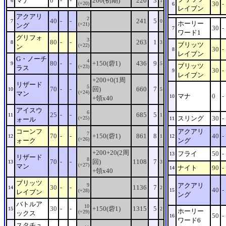
マナ
0
-
-
200(初期)
220
3
6
1
30
-
(+20)
6
レイブン
アクアリ
2
40
-
-
241
5
7
0
ホーリー
(+21)
ング
30
-
7
ワード1
グリフォ
3
80
-
-
263
1
8
3
ブリッツ
(+22)
ン
30
-
8
レイブン
G・ノーチ
4
80
-
-
+150(砦1)
436
9
9
5
ブリッツ
(+23)
ラス
30
-
9
レイブン
+200+0(1周
リザード
5
70
-
-
回)
660
7
10
5
(+24)
マン
マナ
0
-
10
+領x40
アイスウ
6
25
-
-
685
5
11
1
スリング
30
-
(+25)
ォール
11
コーンフ
アクアリ
7
70
-
-
+150(砦1)
861
8
40
-
12
1
12
(+26)
ォーク
ング
+200+20(2周
フライ
50
-
13
リザード
8
70
-
-
回)
1108
7
13
3
(+27)
マン
ナイト
90
-
14
+領x40
ブリッツ
アクアリ
9
30
-
-
1136
7
14
2
40
-
15
(+28)
レイブン
ング
バトルア
10
30
-
-
+150(砦1)
1315
5
15
2
ホーリー
(+29)
ックス
50
-
16
ワード6
スタチュ