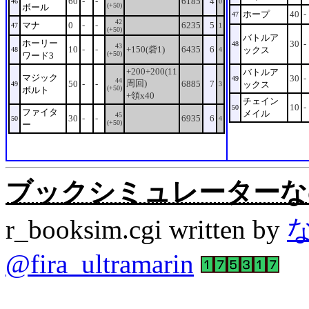
60
-
-
6185
4
46
0
(+50)
ボール
ホープ
40
-
47
42
マナ
0
-
-
6235
5
47
1
(+50)
バトルア
ホーリー
30
-
48
43
10
-
-
+150(砦1)
6435
6
ックス
48
4
(+50)
ワード3
+200+200(11
バトルア
マジック
30
-
49
44
周回)
50
-
-
6885
7
ックス
49
3
(+50)
ボルト
+領x40
チェイン
10
-
50
ファイタ
メイル
45
30
-
-
6935
6
50
4
(+50)
ー
ブックシミュレーターなの。Rev
r_booksim.cgi written by
@fira_ultramarin