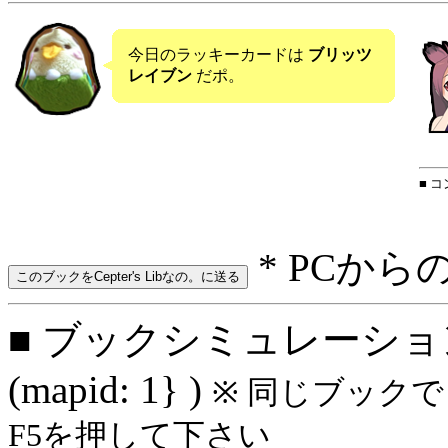
今日のラッキーカードは
ブリッツ
レイブン
だポ。
■ 
* PCから
■ ブックシミュレーション
(mapid: 1} )
※ 同じブック
F5を押して下さい