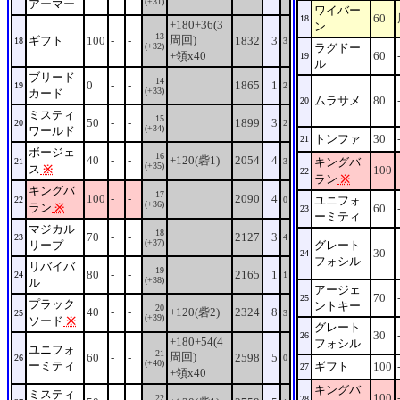
(+31)
アーマー
ワイバー
60
18
+180+36(3
ン
13
周回)
ギフト
100
-
-
1832
3
18
3
(+32)
ラグドー
+領x40
60
19
ル
ブリード
14
0
-
-
1865
1
19
2
(+33)
カード
ムラサメ
80
20
ミスティ
15
50
-
-
1899
3
20
2
(+34)
ワールド
トンファ
30
21
ボージェ
16
40
-
-
+120(砦1)
2054
4
キングバ
21
3
(+35)
ス
※
100
22
ラン
※
キングバ
17
100
-
-
2090
4
ユニフォ
22
0
(+36)
ラン
※
60
23
ーミティ
マジカル
18
70
-
-
2127
3
23
4
(+37)
リープ
グレート
30
24
フォシル
リバイバ
19
80
-
-
2165
1
24
1
(+38)
ル
アージェ
70
25
プラック
ントキー
20
40
-
-
+120(砦2)
2324
8
25
3
(+39)
ソード
※
グレート
30
26
+180+54(4
フォシル
ユニフォ
21
周回)
60
-
-
2598
5
26
0
(+40)
ーミティ
ギフト
100
27
+領x40
キングバ
ミスティ
100
22
28