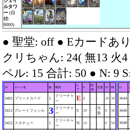
ジェイ
ルタワ
ー
(目
標:
8000)
● 聖堂: off ● Eカードあ
クリちゃん: 24( 無13 火4 
ペル: 15 合計: 50 ● N: 9 S: 
レ
領
24
カード名
枚
種別
G
生贄
ST
HP
11
ア
地
クリーチャ
E
1
3402
ブリードカード
0
-
-
20
30
3644
ー
3
クリーチャ
生
S
3412
グレートフォシル
30
-
0
30
3646
ー
贄
クリーチャ
1
N
3648
3422
スタチュー
10
-
-
0
50
ー