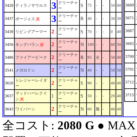
3
クリーチャ
S
3669
3426
ティラノサウルス
75
-
-
50
60
ー
3
クリーチャ
3671
R
3437
40
-
-
30
30
ボージェス
※
ー
クリーチャ
2
3687
S
3439
リビングアーマー
70
-
-
0
40
ー
クリーチャ
2
3692
N
3456
キングバラン
※
100
-
-
60
50
ー
クリーチャ
2
3700
R
3486
ファイアービーク
95
火
-
50
40
ー
クリーチャ
2
3701
N
3541
メガロドン
40
-
-
50
50
ー
トレジャーレイダ
クリーチャ
2
3712
S
3626
90
-
-
40
40
ー
ー
マッドハーレクイ
クリーチャ
3715
1
S
3637
50
-
-
20
40
ー
ン
※
クリーチャ
2
N
3643
ワイバーン
60
風
-
40
40
ー
全コスト:
2080 G
● MAX