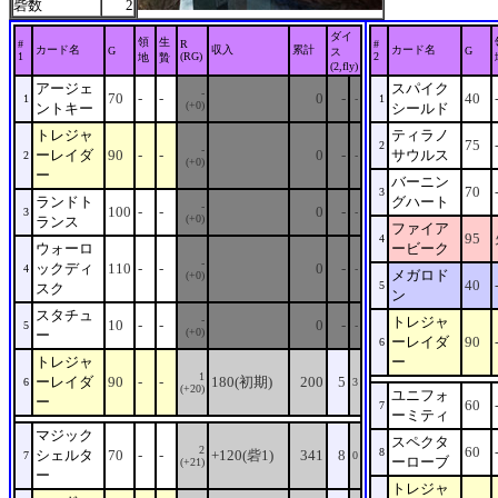
砦数
2
ダイ
領
生
#
R
#
カード名
収入
累計
カード名
G
G
ス
1
(RG)
2
地
贄
(2,fly)
アージェ
スパイク
-
70
-
-
0
-
40
1
-
1
(+0)
ントキー
シールド
トレジャ
ティラノ
75
2
-
ーレイダ
90
-
-
0
-
サウルス
2
-
(+0)
ー
バーニン
70
3
ランドト
グハート
-
100
-
-
0
-
3
-
(+0)
ランス
ファイア
95
4
ウォーロ
ービーク
-
ックディ
110
-
-
0
-
4
-
メガロド
(+0)
40
5
スク
ン
スタチュ
-
トレジャ
10
-
-
0
-
5
-
(+0)
ー
ーレイダ
90
6
トレジャ
ー
1
ーレイダ
90
-
-
180(初期)
200
5
6
3
(+20)
ユニフォ
ー
60
7
ーミティ
マジック
スペクタ
2
60
8
シェルタ
70
-
-
+120(砦1)
341
8
7
0
ーローブ
(+21)
ー
トレジャ