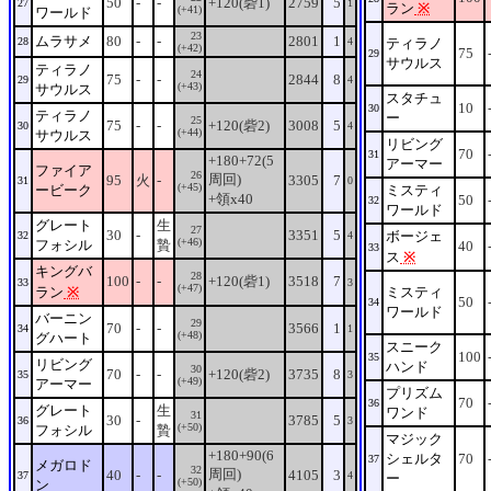
50
-
-
+120(砦1)
2759
5
27
1
ラン
※
(+41)
ワールド
23
ムラサメ
80
-
-
2801
1
28
4
ティラノ
(+42)
75
29
サウルス
ティラノ
24
75
-
-
2844
8
29
4
(+43)
サウルス
スタチュ
10
30
ティラノ
ー
25
75
-
-
+120(砦2)
3008
5
30
4
(+44)
サウルス
リビング
70
31
+180+72(5
アーマー
ファイア
26
周回)
95
火
-
3305
7
31
0
(+45)
ービーク
ミスティ
+領x40
50
32
ワールド
グレート
生
27
30
-
3351
5
ボージェ
32
4
(+46)
フォシル
贄
40
33
ス
※
キングバ
28
100
-
-
+120(砦1)
3518
7
33
3
(+47)
ラン
※
ミスティ
50
34
ワールド
バーニン
29
70
-
-
3566
1
34
1
(+48)
グハート
スニーク
100
35
リビング
ハンド
30
70
-
-
+120(砦2)
3735
8
35
3
(+49)
アーマー
プリズム
70
36
グレート
生
ワンド
31
30
-
3785
5
36
3
(+50)
フォシル
贄
マジック
+180+90(6
シェルタ
70
37
メガロド
32
周回)
40
-
-
4105
3
37
4
ー
(+50)
ン