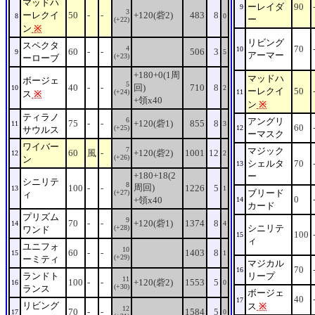
マッドハ
ーレイダ
90
9
3
ーレクイ
50
-
-
+120(砦2)
483
8
8
0
ー
(+22)
ン
※
リビング
スペクタ
70
4
10
60
-
-
506
3
9
5
アーマー
(+23)
ーローブ
+180+0(1周
マッドハ
ボージェ
5
40
-
-
回)
710
8
10
2
ーレクイ
50
(+24)
11
ス
※
+領x40
ン
※
ティラノ
6
アングリ
75
-
-
+120(砦1)
855
8
11
3
60
(+25)
12
サウルス
ーマスク
ワイバー
7
マジック
60
風
-
+120(砦2)
1001
12
12
2
(+26)
ン
シェルタ
70
13
+180+18(2
ー
シニリテ
8
周回)
100
-
-
1226
5
13
1
ブリード
(+27)
ィ
0
+領x40
14
カード
プリズム
9
70
-
-
+120(砦1)
1374
8
14
4
シニリテ
(+28)
ワンド
100
15
ィ
ユニフォ
10
60
-
-
1403
8
15
1
(+29)
ーミティ
マジカル
70
16
ランドト
リープ
11
100
-
-
+120(砦2)
1553
5
16
0
(+30)
ランス
ボージェ
40
17
リビング
ス
※
12
70
-
-
1584
5
17
0