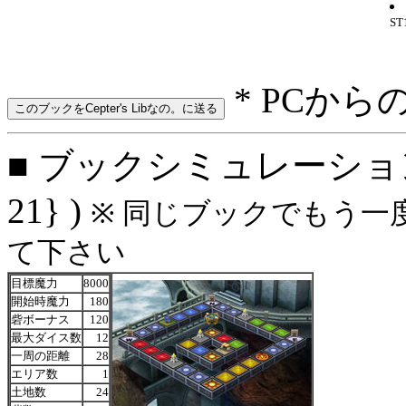
S
* PCから
■ ブックシミュレーション: 
21} )
※ 同じブックでもう一
て下さい
目標魔力
8000
開始時魔力
180
砦ボーナス
120
最大ダイス数
12
一周の距離
28
エリア数
1
土地数
24