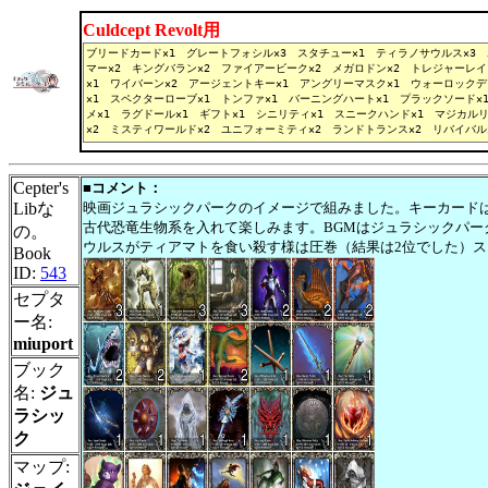
Culdcept Revolt用
Cepter's
■コメント：
Libな
映画ジュラシックパークのイメージで組みました。キーカード
古代恐竜生物系を入れて楽しみます。BGMはジュラシックパー
の。
ウルスがティアマトを食い殺す様は圧巻（結果は2位でした）
Book
ID:
543
セプタ
ー名:
miuport
ブック
名:
ジュ
ラシッ
ク
マップ: