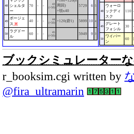
マジック
+180+126(8
43
周回)
シェルタ
70
-
-
5729
6
ウォーロ
48
5
(+50)
+領x40
ー
ックディ
110
48
スク
ボージェ
44
40
-
-
+120(砦1)
5899
10
49
4
(+50)
グレート
ス
※
30
49
フォシル
ラグドー
45
60
-
-
5949
9
50
3
(+50)
ワイバー
ル
60
50
ン
ブックシミュレーターなの。Rev
r_booksim.cgi written by
@fira_ultramarin