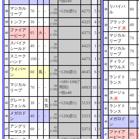
+領x40
リバイバ
マジカル
80
38
33
70
-
-
+120(砦1)
4275
5
38
5
ル
(+50)
リープ
34
トンファ
30
-
-
4325
4
プラック
39
3
(+50)
40
39
ソード
※
ファイア
35
95
火
-
4375
5
40
4
(+50)
マジカル
ービーク
70
40
リープ
スパイク
36
40
-
-
4425
1
41
3
(+50)
マジカル
シールド
70
41
リープ
スニーク
37
100
-
-
4475
1
42
4
(+50)
ティラノ
ハンド
75
42
サウルス
ワイバー
38
60
風
-
+120(砦2)
4645
6
43
1
(+50)
ン
ランドト
100
43
+180+108(7
ランス
マジカル
39
周回)
70
-
-
4983
10
44
2
(+50)
リープ
ボージェ
+領x40
40
44
ス
※
グレート
生
40
30
-
+120(砦1)
5153
9
45
0
(+50)
フォシル
贄
ランドト
100
45
ランス
メガロド
41
40
-
-
+120(砦2)
5323
6
46
3
(+50)
ン
メガロド
40
46
ン
アングリ
42
60
-
-
5373
1
47
2
(+50)
ーマスク
ファイア
95
47
ービーク