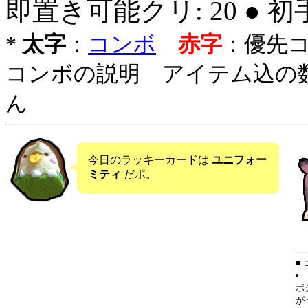
即置き可能クリ: 20 ● 
*
太字
：
コンボ
赤字
：優先
コンボの説明 アイテム込の
ん
今日のラッキーカードは
ユニフォー
ミティ
だポ。
■
ボ
が