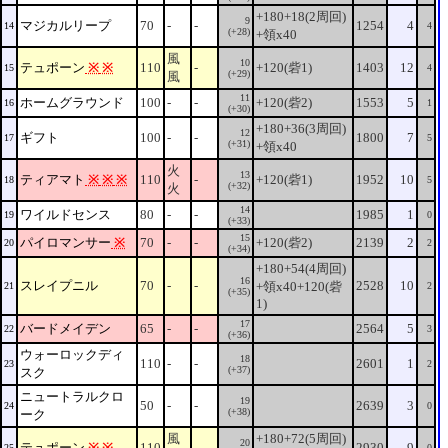
+180+18(2周回)
9
マジカルリープ
70
-
-
1254
4
14
4
(+28)
+領x40
風
10
テュポーン
※
※
110
-
+120(砦1)
1403
12
15
4
(+29)
風
11
ホームグラウンド
100
-
-
+120(砦2)
1553
5
16
1
(+30)
+180+36(3周回)
12
ギフト
100
-
-
1800
7
17
5
(+31)
+領x40
火
13
ティアマト
※
※
※
110
-
+120(砦1)
1952
10
18
5
(+32)
火
14
ワイルドセンス
80
-
-
1985
1
19
0
(+33)
15
パイロマンサー
※
70
-
-
+120(砦2)
2139
2
20
2
(+34)
+180+54(4周回)
16
スレイプニル
70
-
-
2528
10
+領x40+120(砦
21
2
(+35)
1)
17
バードメイデン
65
-
-
2564
5
22
3
(+36)
ウォーロックディ
18
110
-
-
2601
1
23
2
(+37)
スク
ニュートラルクロ
19
50
-
-
2639
3
24
0
(+38)
ーク
風
+180+72(5周回)
20
テュポーン
※
※
110
-
2930
9
25
0