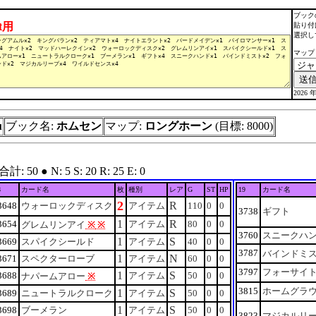
ブック
lt用
貼り付
選択し
マップ
2026 年
u
ブック名:
ホムセン
マップ:
ロングホーン
(目標: 8000)
0 ● N: 5 S: 20 R: 25 E: 0
8
カード名
枚
種別
レア
G
ST
HP
19
カード名
2
R
3648
ウォーロックディスク
アイテム
110
0
0
3738
ギフト
1
R
3654
アイテム
80
0
0
グレムリンアイ
※
※
3760
スニークハ
1
S
3669
スパイクシールド
アイテム
40
0
0
3787
バインドミ
1
N
3671
スペクターローブ
アイテム
60
0
0
3797
フォーサイ
1
S
3688
アイテム
50
0
0
ナパームアロー
※
3815
ホームグラ
1
S
3689
ニュートラルクローク
アイテム
50
0
0
1
S
3698
ブーメラン
アイテム
50
0
0
3823
マジカルリ