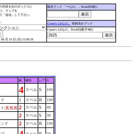
の内容を左のボックスに
既存ブック 「〜なの。」BookID(8桁) :
け、マップを
て「送信」して下さい。
：
Cepter's Libなの。
登録済みブック
Cepter's Libなの。BookID(数字4桁):
 08 月 10 日 (月) 13:00:28
枚
種別
レア
G
4
S
スペル
100
1
R
ンド
スペル
100
2
S
スペル
40
スト
※
※
※
2
S
ト
スペル
30
2
R
ウンド
スペル
100
R
ープ
スペル
70