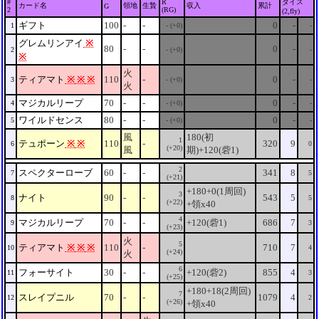
#
R
ダイス
カード名
領地
生贄
収入
累計
G
2
(RG)
(2,fly)
ギフト
100
-
-
0
-
1
- (+0)
-
グレムリンアイ
※
80
-
-
0
-
2
- (+0)
-
※
火
ティアマト
※
※
※
110
-
0
-
3
- (+0)
-
火
マジカルリープ
70
-
-
0
-
4
- (+0)
-
ワイルドセンス
80
-
-
0
-
5
- (+0)
-
風
180(初
1
テュポーン
※
※
110
-
320
9
6
0
(+20)
風
期)+120(砦1)
2
スペクターローブ
60
-
-
341
8
7
5
(+21)
+180+0(1周回)
3
ナイト
90
-
-
543
5
8
5
(+22)
+領x40
4
マジカルリープ
70
-
-
+120(砦1)
686
7
9
3
(+23)
火
5
ティアマト
※
※
※
110
-
710
7
10
4
(+24)
火
6
フォーサイト
30
-
-
+120(砦2)
855
4
11
3
(+25)
+180+18(2周回)
7
スレイプニル
70
-
-
1079
4
12
2
(+26)
+領x40