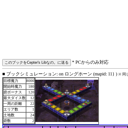
* PCからのみ対応
■ ブックシミュレーション: on ロングホーン (mapid: 11} )
※ 
目標魔力
8000
開始時魔力
180
砦ボーナス
120
最大ダイス数
12
一周の距離
22
エリア数
1
土地数
24
砦数
2