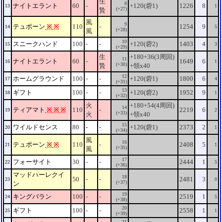
生
8
ナイトエラント
60
-
+120(砦1)
1226
8
13
1
(+27)
贄
風
9
テュポーン
※
※
110
-
1254
9
14
5
(+28)
風
10
スニークハンド
100
-
-
+120(砦2)
1403
4
15
3
(+29)
生
+180+36(3周回)
11
ナイトエラント
60
-
1649
6
16
1
(+30)
贄
+領x40
12
ホームグラウンド
100
-
-
+120(砦1)
1800
6
17
4
(+31)
13
ギフト
100
-
-
+120(砦2)
1952
9
18
1
(+32)
火
+180+54(4周回)
14
ティアマト
※
※
※
110
-
2219
6
19
2
(+33)
火
+領x40
15
ワイルドセンス
80
-
-
+120(砦1)
2373
2
20
1
(+34)
風
16
テュポーン
※
※
110
-
2408
5
21
1
(+35)
風
17
フォーサイト
30
-
-
2444
1
22
5
(+36)
マッドハーレクイ
18
50
-
-
2481
3
23
0
(+37)
ン
19
キングバラン
100
-
-
2519
1
24
5
(+38)
20
ギフト
100
-
-
2558
1
25
1
(+39)
21