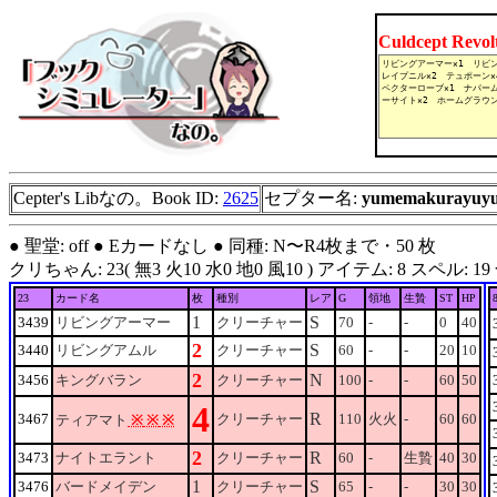
Culdcept Revo
Cepter's Libなの。Book ID:
2625
セプター名:
yumemakurayuy
● 聖堂: off ● Eカードなし ● 同種: N〜R4枚まで・50 枚
クリちゃん: 23( 無3 火10 水0 地0 風10 ) アイテム: 8 スペル: 19 合計: 5
23
カード名
枚
種別
レア
G
領地
生贄
ST
HP
1
S
3439
リビングアーマー
クリーチャー
70
-
-
0
40
2
S
3440
リビングアムル
クリーチャー
60
-
-
20
10
2
N
3456
キングバラン
クリーチャー
100
-
-
60
50
4
R
3467
クリーチャー
110
火火
-
60
60
ティアマト
※
※
※
2
R
3473
ナイトエラント
クリーチャー
60
-
生贄
40
30
1
S
3476
バードメイデン
クリーチャー
65
-
-
30
30