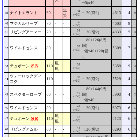
+領x40
生
34
ナイトエラント
60
-
+120(砦1)
4613
4
39
0
(+50)
贄
35
マジカルリープ
70
-
-
4663
8
40
1
(+50)
36
リビングアーマー
70
-
-
+120(砦2)
4833
5
41
3
(+50)
+180+126(8周
回)
37
ワイルドセンス
80
-
-
5309
7
42
3
(+50)
+領x40+120(砦
1)
風
38
テュポーン
※
※
110
-
5359
9
43
3
(+50)
風
ウォーロックディ
39
110
-
-
+120(砦2)
5529
4
44
1
(+50)
スク
+180+144(9周
40
スペクターローブ
60
-
-
回)
5903
4
45
2
(+50)
+領x40
41
ワイルドセンス
80
-
-
+120(砦1)
6073
6
46
5
(+50)
風
42
テュポーン
※
※
110
-
6123
6
47
0
(+50)
風
43
リビングアムル
60
-
-
+120(砦2)
6293
6
48
5
(+50)