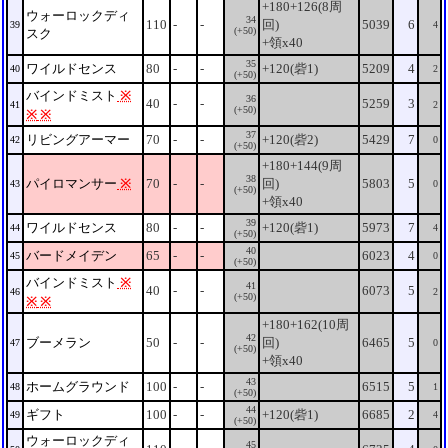
+180+126(8周
ウォーロックディ
34
110
-
-
回)
5039
6
39
4
(+50)
スク
+領x40
35
ワイルドセンス
80
-
-
+120(砦1)
5209
4
40
2
(+50)
バインドミスト
※
36
40
-
-
5259
3
41
2
(+50)
※
※
37
リビングアーマー
70
-
-
+120(砦2)
5429
7
42
0
(+50)
+180+144(9周
38
パイロマンサー
※
70
-
-
回)
5803
5
43
0
(+50)
+領x40
39
ワイルドセンス
80
-
-
+120(砦1)
5973
7
44
4
(+50)
40
バードメイデン
65
-
-
6023
4
45
0
(+50)
バインドミスト
※
41
40
-
-
6073
5
46
2
(+50)
※
※
+180+162(10周
42
ブーメラン
50
-
-
回)
6465
5
47
0
(+50)
+領x40
43
ホームグラウンド
100
-
-
6515
5
48
1
(+50)
44
ギフト
100
-
-
+120(砦1)
6685
2
49
4
(+50)
ウォーロックディ
45