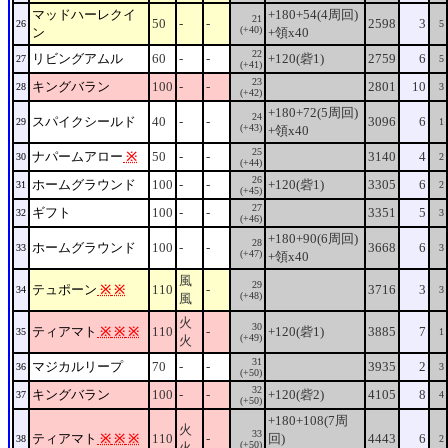
マッドハーレクイ
+180+54(4周回)
21
50
-
-
2598
3
26
5
(+40)
ン
+領x40
22
リビングアムル
60
-
-
+120(砦1)
2759
6
27
5
(+41)
23
キングバラン
100
-
-
2801
10
28
3
(+42)
+180+72(5周回)
24
スパイクシールド
40
-
-
3096
6
29
1
(+43)
+領x40
25
ナパームアロー
※
50
-
-
3140
4
30
2
(+44)
26
ホームグラウンド
100
-
-
+120(砦1)
3305
6
31
2
(+45)
27
ギフト
100
-
-
3351
5
32
3
(+46)
+180+90(6周回)
28
ホームグラウンド
100
-
-
3668
6
33
3
(+47)
+領x40
風
29
テュポーン
※
※
110
-
3716
3
34
3
(+48)
風
火
30
ティアマト
※
※
※
110
-
+120(砦1)
3885
7
35
1
(+49)
火
31
マジカルリープ
70
-
-
3935
2
36
3
(+50)
32
キングバラン
100
-
-
+120(砦2)
4105
8
37
4
(+50)
+180+108(7周
火
33
ティアマト
※
※
※
110
-
回)
4443
6
38
2
(+50)
火