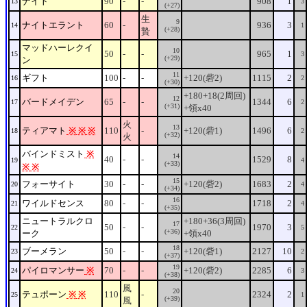
ナイト
90
-
-
908
1
13
3
(+27)
生
9
ナイトエラント
60
-
936
3
14
1
(+28)
贄
マッドハーレクイ
10
50
-
-
965
1
15
3
(+29)
ン
11
ギフト
100
-
-
+120(砦2)
1115
2
16
2
(+30)
+180+18(2周回)
12
バードメイデン
65
-
-
1344
6
17
2
(+31)
+領x40
火
13
ティアマト
※
※
※
110
-
+120(砦1)
1496
6
18
2
(+32)
火
バインドミスト
※
14
40
-
-
1529
8
19
4
(+33)
※
※
15
フォーサイト
30
-
-
+120(砦2)
1683
2
20
4
(+34)
16
ワイルドセンス
80
-
-
1718
2
21
4
(+35)
ニュートラルクロ
+180+36(3周回)
17
50
-
-
1970
3
22
5
(+36)
ーク
+領x40
18
ブーメラン
50
-
-
+120(砦1)
2127
10
23
2
(+37)
19
パイロマンサー
※
70
-
-
+120(砦2)
2285
6
24
3
(+38)
風
20
テュポーン
※
※
110
-
2324
2
25
1
(+39)
風