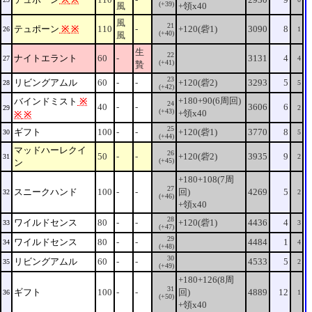
(+39)
風
+領x40
風
21
テュポーン
※
※
110
-
+120(砦1)
3090
8
26
1
(+40)
風
生
22
ナイトエラント
60
-
3131
4
27
4
(+41)
贄
23
リビングアムル
60
-
-
+120(砦2)
3293
5
28
5
(+42)
+180+90(6周回)
バインドミスト
※
24
40
-
-
3606
6
29
2
(+43)
+領x40
※
※
25
ギフト
100
-
-
+120(砦1)
3770
8
30
5
(+44)
マッドハーレクイ
26
50
-
-
+120(砦2)
3935
9
31
2
(+45)
ン
+180+108(7周
27
スニークハンド
100
-
-
回)
4269
5
32
2
(+46)
+領x40
28
ワイルドセンス
80
-
-
+120(砦1)
4436
4
33
3
(+47)
29
ワイルドセンス
80
-
-
4484
1
34
4
(+48)
30
リビングアムル
60
-
-
4533
5
35
2
(+49)
+180+126(8周
31
ギフト
100
-
-
回)
4889
12
36
1
(+50)
+領x40