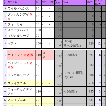
#
R
ダイス
カード名
領地
生贄
収入
累計
G
1
(RG)
(2,fly)
ワイルドセンス
80
-
-
0
-
1
- (+0)
-
グレムリンアイ
※
80
-
-
0
-
2
- (+0)
-
※
フォーサイト
30
-
-
0
-
3
- (+0)
-
スニークハンド
100
-
-
0
-
4
- (+0)
-
マジカルリープ
70
-
-
0
-
5
- (+0)
-
180(初
1
ギフト
100
-
-
320
12
6
5
(+20)
期)+120(砦1)
火
2
ティアマト
※
※
※
110
-
+120(砦2)
461
6
7
0
(+21)
火
バインドミスト
※
3
40
-
-
483
1
8
3
(+22)
※
※
+180+0(1周回)
4
マジカルリープ
70
-
-
686
4
9
2
(+23)
+領x40
5
スレイプニル
70
-
-
710
2
10
3
(+24)
ウォーロックディ
6
110
-
-
+120(砦1)
855
3
11
1
(+25)
スク
7
スレイプニル
70
-
-
881
6
12
4
(+26)
8