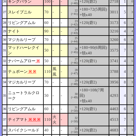
キングバラン
100
-
-
+120(砦2)
2718
1
26
0
(+40)
+180+72(5周回)
22
スレイプニル
70
-
-
3011
5
27
3
(+41)
+領x40
23
リビングアムル
60
-
-
+120(砦1)
3173
6
28
1
(+42)
24
ナイト
90
-
-
3216
4
29
4
(+43)
25
マジカルリープ
70
-
-
3260
6
30
0
(+44)
マッドハーレクイ
+180+90(6周回)
26
50
-
-
3575
7
31
1
(+45)
ン
+領x40
27
ナパームアロー
※
50
-
-
+120(砦1)
3741
4
32
5
(+46)
風
28
テュポーン
※
※
110
-
3788
4
33
3
(+47)
風
29
マジカルリープ
70
-
-
+120(砦2)
3956
8
34
3
(+48)
+180+108(7周
ニュートラルクロ
30
50
-
-
回)
4293
4
35
3
(+49)
ーク
+領x40
31
リビングアムル
60
-
-
+120(砦1)
4463
6
36
2
(+50)
火
32
ティアマト
※
※
※
110
-
4513
7
37
1
(+50)
火
33
スパイクシールド
40
-
-
+120(砦2)
4683
7
38
3
(+50)