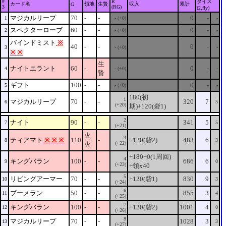
#
R
ダイス
カード名
領地
生贄
収入
累計
G
3
(RG)
(2,fly)
マジカルリープ
70
-
-
0
-
1
- (+0)
-
スペクターローブ
60
-
-
0
-
2
- (+0)
-
バインドミスト
※
40
-
-
0
-
3
- (+0)
-
※
※
生
ナイトエラント
60
-
0
-
4
- (+0)
-
贄
ギフト
100
-
-
0
-
5
- (+0)
-
180(初
1
マジカルリープ
70
-
-
320
7
6
5
(+20)
期)+120(砦1)
2
ナイト
90
-
-
341
5
7
5
(+21)
火
3
ティアマト
※
※
※
110
-
+120(砦2)
483
6
8
3
(+22)
火
+180+0(1周回)
4
キングバラン
100
-
-
686
6
9
0
(+23)
+領x40
5
リビングアーマー
70
-
-
+120(砦1)
830
9
10
3
(+24)
6
ブーメラン
50
-
-
855
3
11
4
(+25)
7
キングバラン
100
-
-
+120(砦2)
1001
4
12
0
(+26)
8
マジカルリープ
70
-
-
1028
3
13
3
(+27)