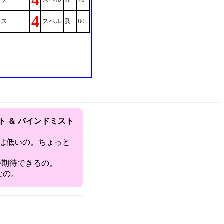
4
4
R
ンス
スペル
80
ト ＆ バインドミスト
配は低いの。ちょっと
圧が期待できるの。
なの。