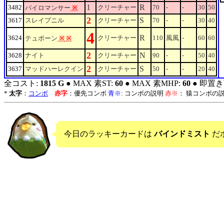
1
R
3482
クリーチャー
70
-
-
30
50
パイロマンサー
※
2
S
3617
スレイプニル
クリーチャー
70
-
-
30
40
4
R
3624
クリーチャー
110
風風
-
60
60
テュポーン
※
※
2
N
3628
ナイト
クリーチャー
90
-
-
50
40
2
S
3637
マッドハーレクイン
クリーチャー
50
-
-
20
40
全コスト:
1815 G
● MAX 素ST:
60
● MAX 素MHP:
60
● 即置き
*
太字
：
コンボ
赤字
：優先コンボ
青※
: コンボの説明
赤※
： 猿コンボの
今日のラッキーカードは
バインドミスト
だ