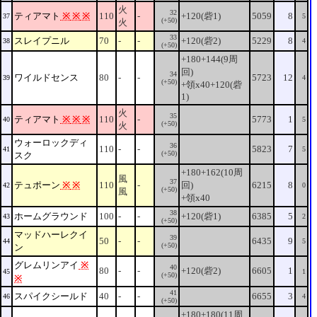
火
32
ティアマト
※
※
※
110
-
+120(砦1)
5059
8
37
5
(+50)
火
33
スレイプニル
70
-
-
+120(砦2)
5229
8
38
4
(+50)
+180+144(9周
回)
34
ワイルドセンス
80
-
-
5723
12
39
4
(+50)
+領x40+120(砦
1)
火
35
ティアマト
※
※
※
110
-
5773
1
40
5
(+50)
火
ウォーロックディ
36
110
-
-
5823
7
41
5
(+50)
スク
+180+162(10周
風
37
テュポーン
※
※
110
-
回)
6215
8
42
0
(+50)
風
+領x40
38
ホームグラウンド
100
-
-
+120(砦1)
6385
5
43
2
(+50)
マッドハーレクイ
39
50
-
-
6435
9
44
5
(+50)
ン
グレムリンアイ
※
40
80
-
-
+120(砦2)
6605
1
45
1
(+50)
※
41
スパイクシールド
40
-
-
6655
3
46
4
(+50)
+180+180(11周