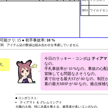
3851
ワイルドセ
可能クリ: 15 ● 初手事故率:
10 %
説明 アイテム込の数値は組み合わせを考慮していません
今日のラッキー・コンボは
ティアマ
なの。
ポ。
手札事故率が 10 %なの。事故の心
冒険しても問題なさそうなの。
素で出せる最大STが 60 なの。制
素の最大MHP が 60 なの。拠点候補
■ コンボリスト:
ティアマト ＆ グレムリンアイ
大概の土地、特に水風を奪える、被害者が多いコンボなの。