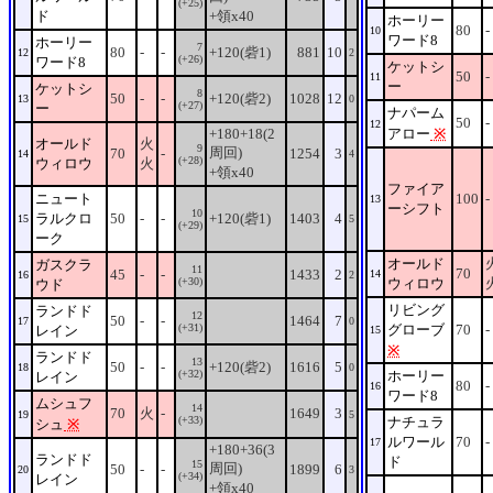
(+25)
ド
+領x40
ホーリー
80
-
10
ワード8
ホーリー
7
80
-
-
+120(砦1)
881
10
12
2
(+26)
ワード8
ケットシ
50
-
11
ー
ケットシ
8
50
-
-
+120(砦2)
1028
12
13
0
(+27)
ー
ナパーム
50
-
12
+180+18(2
アロー
※
オールド
火
9
周回)
70
-
1254
3
14
4
(+28)
ウィロウ
火
+領x40
ファイア
ニュート
100
-
13
ーシフト
10
ラルクロ
50
-
-
+120(砦1)
1403
4
15
5
(+29)
ーク
オールド
ガスクラ
11
70
45
-
-
1433
2
14
16
2
(+30)
ウィロウ
ウド
リビング
ランドド
12
50
-
-
1464
7
17
0
(+31)
グローブ
70
-
レイン
15
※
ランドド
13
50
-
-
+120(砦2)
1616
5
18
0
(+32)
ホーリー
レイン
80
-
16
ワード8
ムシュフ
14
70
火
-
1649
3
19
5
(+33)
ナチュラ
シュ
※
ルワール
70
-
17
+180+36(3
ランドド
ド
15
周回)
50
-
-
1899
6
20
3
(+34)
レイン
+領x40