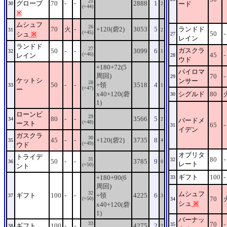
25
グローブ
70
-
-
2888
1
ード
30
2
(+44)
※
ムシュフ
26
70
火
-
+120(砦2)
3053
5
ランドド
31
2
(+45)
50
-
シュ
※
27
レイン
ランドド
27
ガスクラ
50
-
-
3099
6
32
1
(+46)
45
-
レイン
28
ウド
+180+72(5
パイロマ
周回)
70
-
29
ケットシ
ンサー
28
50
-
-
+領
3518
4
33
1
(+47)
ー
x40+120(砦
シグルド
80
30
1)
ローンビ
29
80
-
-
3566
5
34
2
バードメ
(+48)
ースト
65
-
31
イデン
ガスクラ
30
45
-
-
+120(砦2)
3735
8
35
4
(+49)
ウド
オブリタ
トライデ
80
-
31
32
50
-
-
3785
9
36
0
レート
(+50)
ント
ギフト
100
-
+180+90(6
33
周回)
32
ムシュフ
ギフト
100
-
-
+領
4225
6
37
3
70
(+50)
34
シュ
※
x40+120(砦
1)
バーナッ
33
70
-
35
ギフト
100
-
-
4275
2
38
2