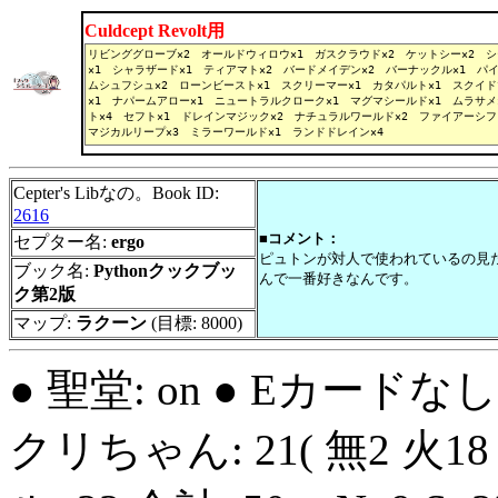
Culdcept Revolt用
Cepter's Libなの。Book ID:
2616
■コメント：
セプター名:
ergo
ピュトンが対人で使われているの見
ブック名:
Pythonクックブッ
んで一番好きなんです。
ク第2版
マップ:
ラクーン
(目標: 8000)
● 聖堂: on ● Eカードな
クリちゃん: 21( 無2 火18