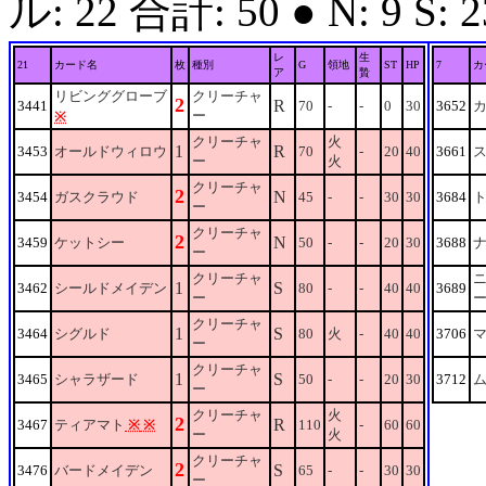
ル: 22 合計: 50 ● N: 9 S: 23
レ
生
21
カード名
枚
種別
G
領地
ST
HP
7
カ
ア
贄
リビンググローブ
クリーチャ
2
R
3441
70
-
-
0
30
3652
ー
※
クリーチャ
火
1
R
3453
オールドウィロウ
70
-
20
40
3661
ー
火
クリーチャ
2
N
3454
ガスクラウド
45
-
-
30
30
3684
ー
クリーチャ
2
N
3459
ケットシー
50
-
-
20
30
3688
ー
クリーチャ
1
S
3462
シールドメイデン
80
-
-
40
40
3689
ー
クリーチャ
1
S
3464
シグルド
80
火
-
40
40
3706
ー
クリーチャ
1
S
3465
シャラザード
50
-
-
20
30
3712
ー
クリーチャ
火
2
R
3467
ティアマト
※
※
110
-
60
60
ー
火
クリーチャ
2
S
3476
バードメイデン
65
-
-
30
30
ー