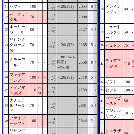
16
セフト
100
-
-
+120(砦1)
2054
6
ドレイン
21
2
(+35)
80
-
18
マジック
バーナッ
17
70
-
-
2090
1
22
5
(+36)
クル
ホーリー
ニュート
18
80
-
-
2127
4
23
3
(+37)
ワード8
ラルクロ
50
-
19
ーク
リビング
19
グローブ
70
-
-
+120(砦2)
2285
5
24
0
ピュトン
75
20
(+38)
※
+180+54(4
ミラーワ
ティアマ
20
周回)
70
-
-
2558
8
25
2
110
21
(+39)
ールド
ト
※
※
+領x40
ファイア
21
100
-
-
+120(砦1)
2718
5
26
4
(+40)
ーシフト
ギフト
100
-
22
ティアマ
火
22
110
-
2759
1
セフト
100
-
27
2
23
(+41)
火
ト
※
※
ローンビ
ナチュラ
80
-
24
ースト
23
ルワール
70
-
-
2801
5
28
3
(+42)
マジカル
ド
70
-
25
リープ
ファイア
24
100
-
-
2844
2
29
4
(+43)
ーシフト
リビング
シャラザ
50
-
26