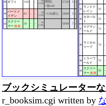
43
周回)
ギフト
100
-
-
5729
5
48
3
(+50)
+領x40
ランドド
50
-
45
レイン
バードメ
44
65
-
-
+120(砦1)
5899
5
49
4
(+50)
イデン
カタパル
50
-
46
ト
スクリー
45
30
-
-
5949
7
50
4
(+50)
マー
※
※
マグマシ
70
-
47
ールド
マジカル
70
-
48
リープ
ミラーワ
70
-
49
ールド
スクリー
30
-
50
マー
※
※
ブックシミュレーターなの。Rev
r_booksim.cgi written by