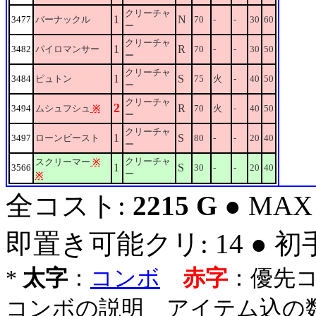
クリーチャ
1
N
3477
バーナックル
70
-
-
30
60
ー
クリーチャ
1
R
3482
パイロマンサー
70
-
-
30
50
ー
クリーチャ
1
S
3484
ピュトン
75
火
-
40
50
ー
クリーチャ
2
R
3494
ムシュフシュ
※
70
火
-
40
50
ー
クリーチャ
1
S
3497
ローンビースト
80
-
-
20
40
ー
クリーチャ
スクリーマー
※
1
S
3566
30
-
-
20
40
ー
※
全コスト:
2215 G
● MAX
即置き可能クリ: 14 ● 
*
太字
：
コンボ
赤字
：優先
コンボの説明 アイテム込の