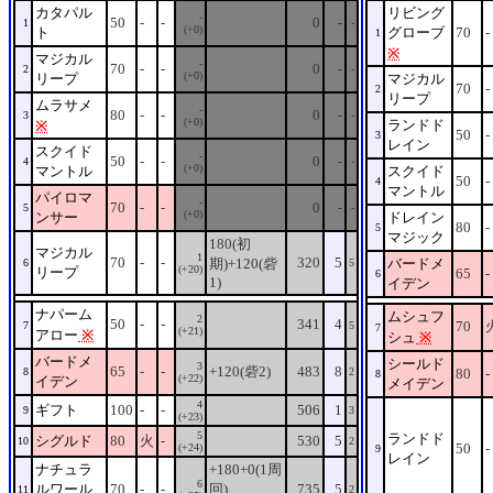
カタパル
リビング
-
50
-
-
0
-
1
-
(+0)
ト
グローブ
70
-
1
※
マジカル
-
70
-
-
0
-
2
-
(+0)
リープ
マジカル
70
-
2
リープ
ムラサメ
-
80
-
-
0
-
3
-
(+0)
ランドド
※
50
-
3
レイン
スクイド
-
50
-
-
0
-
4
-
(+0)
マントル
スクイド
50
-
4
マントル
パイロマ
-
70
-
-
0
-
5
-
(+0)
ンサー
ドレイン
80
-
5
マジック
180(初
マジカル
1
70
-
-
320
5
期)+120(砦
バードメ
6
5
(+20)
リープ
65
-
6
1)
イデン
ナパーム
ムシュフ
2
50
-
-
341
4
70
7
5
7
(+21)
アロー
※
シュ
※
バードメ
シールド
3
65
-
-
+120(砦2)
483
8
8
2
80
-
8
(+22)
イデン
メイデン
4
ギフト
100
-
-
506
1
9
3
(+23)
5
ランドド
シグルド
80
火
-
530
5
10
2
50
-
(+24)
9
レイン
ナチュラ
+180+0(1周
6
ルワール
70
-
-
回)
735
5
11
2