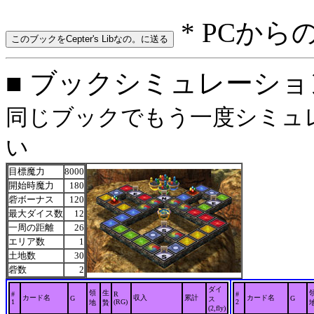
* PCから
■ ブックシミュレーション: o
同じブックでもう一度シミュレ
い
目標魔力
8000
開始時魔力
180
砦ボーナス
120
最大ダイス数
12
一周の距離
26
エリア数
1
土地数
30
砦数
2
ダイ
領
生
#
R
#
カード名
収入
累計
カード名
G
G
ス
1
(RG)
2
地
贄
(2,fly)