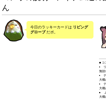
ん
今日のラッキーカードは
リビング
グローブ
だポ。
■ 
無効
大概
大概
大概