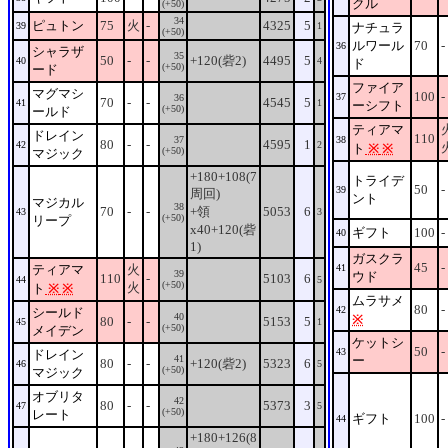
クル
(+50)
34
ピュトン
75
火
-
4325
5
39
1
ナチュラ
(+50)
ルワール
70
-
36
シャラザ
35
50
-
-
+120(砦2)
4495
5
40
4
ド
(+50)
ード
ファイア
マグマシ
100
-
37
36
70
-
-
4545
5
41
1
ーシフト
(+50)
ールド
ティアマ
ドレイン
110
37
38
80
-
-
4595
1
42
2
ト
※
※
(+50)
マジック
+180+108(7
トライデ
50
-
39
周回)
ント
マジカル
38
70
-
-
+領
5053
6
43
3
(+50)
リープ
x40+120(砦
ギフト
100
-
40
1)
ガスクラ
45
-
ティアマ
火
41
39
ウド
110
-
5103
6
44
5
(+50)
火
ト
※
※
ムラサメ
80
-
42
シールド
40
※
80
-
-
5153
5
45
1
(+50)
メイデン
ケットシ
50
-
43
ドレイン
41
ー
80
-
-
+120(砦2)
5323
6
46
5
(+50)
マジック
オブリタ
42
80
-
-
5373
3
47
5
(+50)
レート
ギフト
100
-
44
+180+126(8