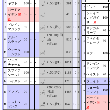
2
ギフト
100
-
-
+150(砦1)
391
5
7
2
(+21)
ギフト
100
7
バードメ
シャイニ
3
65
-
-
413
7
イデン
※
8
3
(+22)
ングガイ
100
8
※
ザー
※
ドレイン
4
80
-
-
+150(砦2)
586
12
9
1
マジカル
(+23)
マジック
70
9
リープ
+200+0(1周
グルイー
スペクタ
5
60
-
-
回)
810
7
10
1
60
10
(+24)
スラッグ
ーローブ
+領x40
ウォータ
6
100
-
-
835
2
11
4
ギフト
100
11
(+25)
ーシフト
ワンダー
7
70
-
-
+150(砦1)
1011
8
12
2
ドレイン
(+26)
チャーム
80
12
マジック
スフィア
8
100
-
-
+150(砦2)
1188
9
13
2
ヘイスト
70
(+27)
シールド
13
9
ヘイスト
70
-
-
1216
3
フェイト
60
14
4
14
(+28)
+200+20(2
ウォータ
100
15
10
周回)
アマゾン
70
-
-
1465
5
ーシフト
15
1
(+29)
+領x40
バードメ
ミストウ
65
イデン
※
16
11
70
-
-
+150(砦1)
1645
12
16
5
(+30)
ィング
※