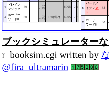
バードメ
ドレイン
44
80
-
-
6005
2
49
0
65
イデン
※
49
(+50)
マジック
※
ホーリー
45
80
-
-
+150(砦2)
6205
7
50
4
(+50)
ワード8
ホーリー
80
50
ワード8
ブックシミュレーターなの。Rev
r_booksim.cgi written by
@fira_ultramarin