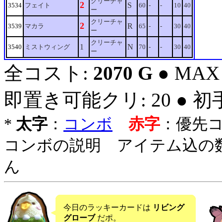
クリーチャ
2
S
3534
フェイト
60
-
-
10
40
ー
クリーチャ
2
R
3539
マカラ
65
-
-
30
40
ー
クリーチャ
1
N
3540
ミストウィング
70
-
-
30
40
ー
全コスト:
2070 G
● MAX
即置き可能クリ: 20 ● 
*
太字
：
コンボ
赤字
：優先
コンボの説明 アイテム込の
ん
今日のラッキーカードは
リビング
グローブ
だポ。