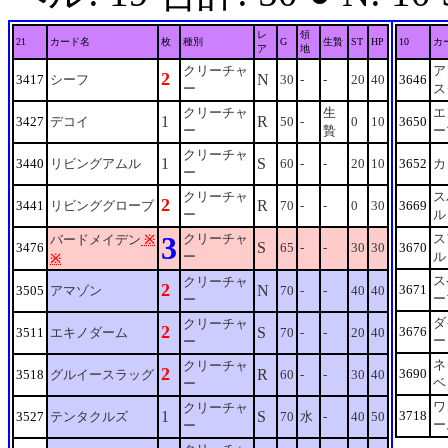
レ
領
21
カード名
枚
種別
G
生贄
ST
HP
10
カ
ア
地
クリーチャ
ア
2
N
3417
シーフ
30
-
-
20
40
3646
ー
ス
クリーチャ
生
エ
1
R
3427
デコイ
50
-
0
10
3650
ー
贄
ー
クリーチャ
1
S
3440
リビングアムル
60
-
-
20
10
3652
カ
ー
クリーチャ
ス
2
R
3441
リビンググローブ
70
-
-
0
30
3669
ー
ル
3
クリーチャ
ス
バードメイデン
※
S
3476
65
-
-
30
30
3670
ー
ル
※
ス
クリーチャ
2
N
3671
3505
アマゾン
70
-
-
40
40
ー
ー
ダ
クリーチャ
2
S
3676
3511
エキノダーム
70
-
-
20
40
ー
ー
ネ
クリーチャ
2
R
3690
3518
グルイースラッグ
60
-
-
30
40
ベ
ー
ワ
クリーチャ
1
S
3718
3527
テンタクルズ
70
水
-
40
50
ー
ー