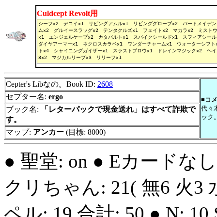
Culdcept Revolt用
Cepter's Libなの。Book ID:
2608
セプター名:
ergo
■コ
代々
ブック名:
「レターパックで現金送れ」はすべて詐欺で
ック
す。
マップ:
アンカー
(目標: 8000)
● 聖堂: on ● Eカードな
クリちゃん: 21( 無6 火3 水
ペル: 19 合計: 50 ● N: 10 S: