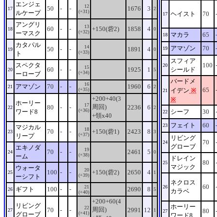
エンジェ
12
50
-
-
1676
3
17
2
(+31)
ルケープ
ヘイスト
70
17
アングリ
13
60
-
-
+150(砦2)
1858
4
18
0
(+32)
ーマスク
マカラ
65
18
カタパル
14
アマゾン
70
50
-
-
1891
4
19
19
0
(+33)
ト
スフィア
スペクタ
100
20
15
60
-
-
1925
1
シールド
20
5
(+34)
ーローブ
バードメ
16
アマゾン
70
-
-
1960
6
21
2
65
(+35)
イデン
※
21
+200+40(3
※
ホーリー
17
周回)
80
-
-
2236
6
22
2
(+36)
ワード8
シーフ
30
22
+領x40
フェイト
60
23
マジカル
18
70
-
-
+150(砦1)
2423
8
23
3
(+37)
リープ
リビング
70
24
グローブ
エキノダ
19
70
-
-
2461
5
24
0
(+38)
ーム
ドレイン
80
25
マジック
ウォータ
20
100
-
-
+150(砦2)
2650
4
25
1
(+39)
ーシフト
ネクロス
60
21
26
ギフト
100
-
-
2690
8
26
5
カラベ
(+40)
+200+60(4
リビング
ホーリー
22
周回)
70
-
-
2991
12
27
1
80
27
(+41)
グローブ
ワード8