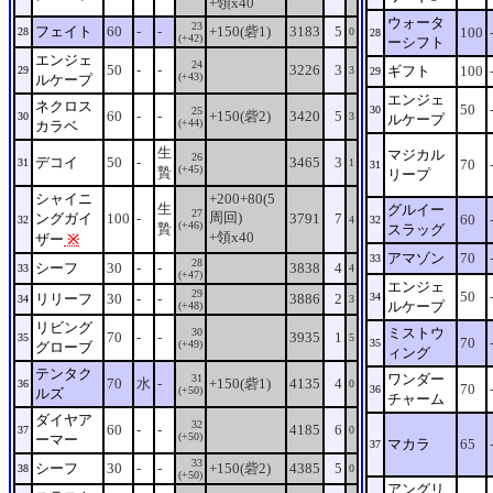
+領x40
ウォータ
23
フェイト
60
-
-
+150(砦1)
3183
5
100
28
0
28
(+42)
ーシフト
エンジェ
24
50
-
-
3226
3
ギフト
100
29
3
29
(+43)
ルケープ
エンジェ
ネクロス
50
30
25
60
-
-
+150(砦2)
3420
5
30
3
ルケープ
(+44)
カラベ
生
マジカル
26
デコイ
50
-
3465
3
31
1
70
31
(+45)
贄
リープ
シャイニ
+200+80(5
生
グルイー
27
周回)
ングガイ
100
-
3791
7
60
32
4
32
(+46)
贄
スラッグ
+領x40
ザー
※
アマゾン
70
33
28
シーフ
30
-
-
3838
4
33
4
(+47)
エンジェ
29
50
リリーフ
30
-
-
3886
2
34
34
3
ルケープ
(+48)
リビング
ミストウ
30
70
-
-
3935
1
35
5
70
35
(+49)
グローブ
ィング
テンタク
ワンダー
31
70
水
-
+150(砦1)
4135
4
36
0
70
36
(+50)
ルズ
チャーム
ダイヤア
32
60
-
-
4185
6
37
0
(+50)
ーマー
マカラ
65
37
33
シーフ
30
-
-
+150(砦2)
4385
5
38
0
(+50)
アングリ