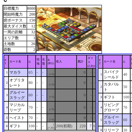
目標魔力
8000
開始時魔力
200
砦ボーナス
150
最大ダイス数
12
一周の距離
32
エリア数
1
土地数
26
砦数
2
ダイ
領
生
#
R
#
カード名
収入
累計
カード名
G
G
ス
1
(RG)
2
地
贄
(2,fly)
-
スパイク
マカラ
65
-
-
0
-
1
-
40
(+0)
1
シールド
オブリタ
-
80
-
-
0
-
2
-
カタパル
(+0)
レート
50
2
ト
グルイー
-
60
-
-
0
-
3
-
ギフト
100
(+0)
スラッグ
3
マジカル
リビング
-
70
-
-
0
-
70
4
-
4
(+0)
リープ
グローブ
-
グルイー
ヘイスト
70
-
-
0
-
5
-
60
(+0)
5
スラッグ
1
ギフト
100
-
-
200(初期)
220
7
6
0
(+20)
リリーフ
30
6