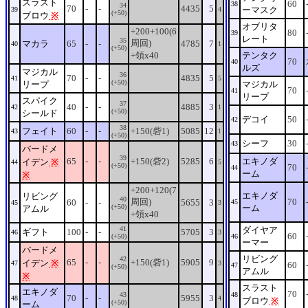
スラスト
60
38
34
70
-
-
4435
5
ーマスク
39
4
(+50)
ブロウ
※
オブリタ
+200+100(6
80
39
レート
35
周回)
マカラ
65
-
-
4785
7
40
1
(+50)
+領x40
テンタク
70
40
ルズ
マジカル
36
70
-
-
4835
5
41
5
(+50)
リープ
マジカル
70
41
リープ
スパイク
37
40
-
-
4885
3
42
1
(+50)
シールド
デコイ
50
42
38
フェイト
60
-
-
+150(砦1)
5085
12
43
1
(+50)
シーフ
30
43
バードメ
39
65
-
-
+150(砦2)
5285
6
エキノダ
イデン
※
44
5
(+50)
70
44
ーム
※
+200+120(7
エキノダ
リビング
40
周回)
70
60
-
-
5655
3
45
45
3
(+50)
ーム
アムル
+領x40
41
ダイヤア
ギフト
100
-
-
5705
3
46
3
60
(+50)
46
ーマー
バードメ
リビング
42
65
-
-
+150(砦1)
5905
9
イデン
※
47
3
60
47
(+50)
アムル
※
スラスト
エキノダ
70
43
48
70
-
-
5955
3
48
4
ブロウ
※
(+50)
ーム