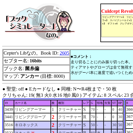
Culdcept Revo
Cepter's Libなの。Book ID:
2605
■コメント：
セプター名:
16bits
走り切ることにのみ振り切った本。
ティアマトやグローブは全て無視す
ブック名:
菌糸偏
水がグーバ本に速度で追いつくため
マップ:
アンカー
(目標: 8000)
● 聖堂: off ● Eカードなし ● 同種: N〜R4枚まで・50 枚
クリちゃん: 19( 無3 火0 水16 地0 風0 ) アイテム: 8 スペル: 23 合計: 50
19
カード名
枚
種別
レア
G
領地
生贄
ST
HP
8
1
S
3439
リビングアーマー
クリーチャー
70
-
-
0
40
366
2
R
367
3441
リビンググローブ
クリーチャー
70
-
-
0
30
2
367
S
3516
キロネックス
クリーチャー
50
-
-
30
50
367
R
3522
クリーチャー
60
水
-
30
40