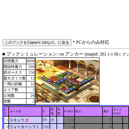
* PCからのみ対応
■ ブックシミュレーション: on アンカー (mapid: 26} )
※ 同じブ
目標魔力
8000
開始時魔力
200
砦ボーナス
150
最大ダイス数
12
一周の距離
32
エリア数
1
土地数
26
砦数
2
領
生
ダイス
#
カード名
G
R (RG)
収入
累計
1
地
贄
(2,fly)
60
水
-
0
-
スキュラ
※
1
- (+0)
-
ウォーターシフト
100
-
-
0
-
2
- (+0)
-