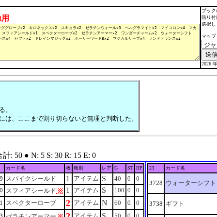
ブック
lt用
貼り付
選択し
マップ
2026 年
る。
には、ここまで割り切らないと無理と判断した。
 ● N: 5 S: 30 R: 15 E: 0
カード名
枚
種別
レア
G
ST
HP
23
カード名
1
S
9
スパイクシールド
アイテム
40
0
0
3728
ウォーターシフト
1
S
0
アイテム
100
0
0
スフィアシールド
※
2
N
1
スペクターローブ
アイテム
60
0
0
3738
ギフト
2
S
3
アイテム
50
0
0
ゼラチンアーマー
※