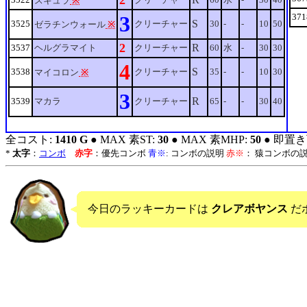
2
スキュラ
※
3
371
S
3525
クリーチャー
30
-
-
10
50
ゼラチンウォール
※
2
R
3537
ヘルグラマイト
クリーチャー
60
水
-
30
30
4
S
3538
クリーチャー
35
-
-
10
30
マイコロン
※
3
R
3539
マカラ
クリーチャー
65
-
-
30
40
全コスト:
1410 G
● MAX 素ST:
30
● MAX 素MHP:
50
● 即置き
*
太字
：
コンボ
赤字
：優先コンボ
青※
: コンボの説明
赤※
： 猿コンボの
今日のラッキーカードは
クレアボヤンス
だ