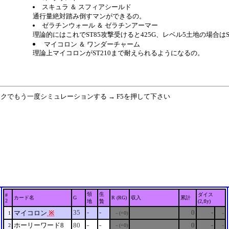
スキュラ ＆ スフィアシールド
通行量絶対踏み倒すマンができるの。
ゼラチンウォール ＆ ゼラチンアーマー
理論的にはこれでST85攻撃受けると425G、レベル5土地の場合はS
マイコロン ＆ ワンダーチャーム
理論上マイコロンがST210まで耐えられるようになるの。
ックでもう一度シミュレーションする → F5を押して下さい
領
生
ダイス
#
カード名
G
R (RG)
収入
累計
2
地
贄
(2,fly)
35
-
-
0
-
マイコロン
※
1
- (+0)
-
ホーリーワード8
80
-
-
0
-
2
- (+0)
-