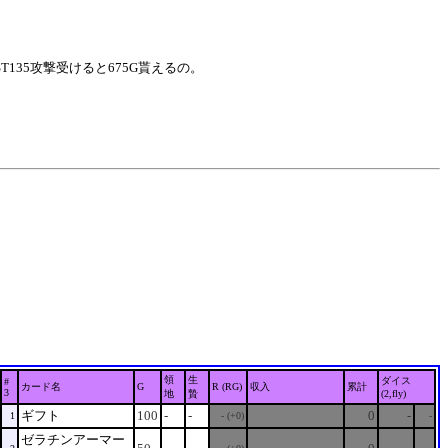
T135攻撃受けると675G貰えるの。
領
生
ダイス
#
カード名
G
R (RG)
収入
累計
3
地
贄
(2,fly)
ギフト
100
-
-
0
-
1
- (+0)
-
ゼラチンアーマー