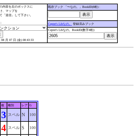
の内容を左のボックスに
既存ブック 「〜なの。」BookID(8桁) :
け、マップを
て「送信」して下さい。
：
Cepter's Libなの。
登録済みブック
Cepter's Libなの。BookID(数字4桁):
 08 月 07 日 (金) 08:43:33
枚
種別
レア
G
3
N
スペル
100
4
S
スペル
100