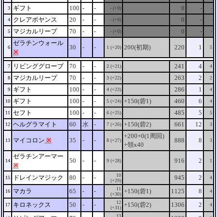
ギフト
100
-
-
0
-
3
- (+0)
-
クレアボヤンス
20
-
-
0
-
4
- (+0)
-
マジカルリープ
70
-
-
0
-
5
- (+0)
-
ゼラチンウォール
30
-
-
200(初期)
220
1
6
1 (+20)
5
※
リビンググローブ
70
-
-
241
4
7
2 (+21)
4
マジカルリープ
70
-
-
263
2
8
3 (+22)
2
ギフト
100
-
-
286
1
9
4 (+23)
4
ギフト
100
-
-
+150(砦1)
460
6
10
5 (+24)
4
セフト
100
-
-
485
5
11
6 (+25)
5
ヘルグラマイト
60
水
-
+150(砦2)
661
12
12
7 (+26)
3
+200+0(1周回)
マイコロン
※
35
-
-
888
8
13
8 (+27)
3
+領x40
ゼラチンアーマー
50
-
-
916
2
14
9 (+28)
1
※
10
ドレインマジック
80
-
-
945
2
15
4
(+29)
11
マカラ
65
-
-
+150(砦1)
1125
8
16
4
(+30)
12
キロネックス
50
-
-
+150(砦2)
1306
2
17
4
(+31)
13