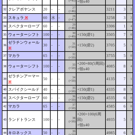
(+45)
+領x40
27
クレアボヤンス
20
-
-
3211
3
32
2
(+46)
28
スキュラ
※
60
水
-
3258
3
33
2
(+47)
29
スペクターローブ
60
-
-
3306
1
34
4
(+48)
30
ウォーターシフト
100
-
-
+150(砦1)
3505
7
35
0
(+49)
ゼラチンウォール
31
30
-
-
+150(砦2)
3705
5
36
1
(+50)
※
32
マカラ
65
-
-
3755
5
37
0
(+50)
+200+80(5周回)
33
ウォーターシフト
100
-
-
4085
8
38
4
(+50)
+領x40
ゼラチンアーマー
34
50
-
-
4135
7
39
1
(+50)
※
35
スパイクシールド
40
-
-
+150(砦1)
4335
8
40
3
(+50)
36
スペクターローブ
60
-
-
+150(砦2)
4535
6
41
0
(+50)
37
マカラ
65
-
-
4585
6
42
0
(+50)
+200+100(6周
38
ランドトランス
100
-
-
回)
4935
5
43
3
(+50)
+領x40
39
キロネックス
50
-
-
4985
6
44
3
(+50)