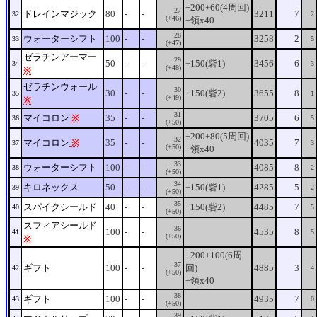
+200+60(4周回)
27
ドレインマジック
80
-
-
3211
7
32
2
(+46)
+領x40
28
ウォーターシフト
100
-
-
3258
2
33
5
(+47)
ゼラチンアーマー
29
50
-
-
+150(砦1)
3456
6
34
3
(+48)
※
ゼラチンウォール
30
30
-
-
+150(砦2)
3655
8
35
1
(+49)
※
31
マイコロン
※
35
-
-
3705
6
36
5
(+50)
+200+80(5周回)
32
マイコロン
※
35
-
-
4035
7
37
3
(+50)
+領x40
33
ウォーターシフト
100
-
-
4085
8
38
2
(+50)
34
キロネックス
50
-
-
+150(砦1)
4285
5
39
2
(+50)
35
スパイクシールド
40
-
-
+150(砦2)
4485
7
40
5
(+50)
スフィアシールド
36
100
-
-
4535
8
41
5
(+50)
※
+200+100(6周
37
ギフト
100
-
-
回)
4885
3
42
4
(+50)
+領x40
38
ギフト
100
-
-
4935
7
43
0
(+50)
39