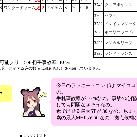
3743
クレアボヤンス
2
S
8
アイテム
70
0
0
ワンダーチャーム
※
3765
セフト
3782
ドレインマジック
3820
ホーリーワード8
3823
マジカルリープ
3837
ランドトランス
可能クリ: 15 ● 初手事故率:
10 %
説明 アイテム込の数値は組み合わせを考慮していません
今日のラッキー・コンボは
マイコロ
の。
ポ。
手札事故率が 10 %なの。事故の心
しても問題なさそうなの。
素で出せる最大STが 30 なの。ち
素の最大MHP が 50 なの。拠点候補
■ コンボリスト: