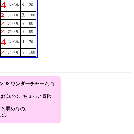
4
S
スペル
20
2
R
スペル
100
2
S
スペル
80
2
S
スペル
80
4
R
スペル
70
2
S
スペル
100
ン ＆ ワンダーチャーム
な
配は低いの。ちょっと冒険
ょっと弱めなの。
なの。