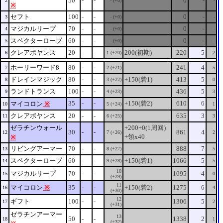
50
-
-
0
-
2
- (+0)
-
※
セフト
100
-
-
0
-
3
- (+0)
-
マジカルリープ
70
-
-
0
-
4
- (+0)
-
スペクターローブ
60
-
-
0
-
5
- (+0)
-
クレアボヤンス
20
-
-
200(初期)
220
5
6
1 (+20)
2
ホーリーワード8
80
-
-
241
4
7
2 (+21)
5
ドレインマジック
80
-
-
+150(砦1)
413
5
8
3 (+22)
0
ランドトランス
100
-
-
436
5
9
4 (+23)
3
35
-
-
+150(砦2)
610
6
マイコロン
※
10
5 (+24)
1
クレアボヤンス
20
-
-
635
3
11
6 (+25)
3
ゼラチンウォール
+200+0(1周回)
30
-
-
861
4
12
7 (+26)
2
+領x40
※
リビングアーマー
70
-
-
888
7
13
8 (+27)
5
スペクターローブ
60
-
-
+150(砦1)
1066
5
14
9 (+28)
5
10
マジカルリープ
70
-
-
1095
4
15
0
(+29)
11
マイコロン
※
35
-
-
+150(砦2)
1275
6
16
4
(+30)
12
ギフト
100
-
-
1306
5
17
2
(+31)
ゼラチンアーマー
13
50
-
-
1338
2
18
1
(+32)