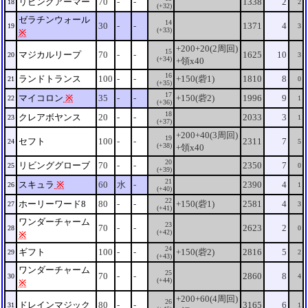
リビングアーマー
70
-
-
1338
2
18
2
(+32)
ゼラチンウォール
14
30
-
-
1371
4
19
3
(+33)
※
+200+20(2周回)
15
マジカルリープ
70
-
-
1625
10
20
3
(+34)
+領x40
16
ランドトランス
100
-
-
+150(砦1)
1810
8
21
0
(+35)
17
マイコロン
※
35
-
-
+150(砦2)
1996
9
22
1
(+36)
18
クレアボヤンス
20
-
-
2033
3
23
1
(+37)
+200+40(3周回)
19
セフト
100
-
-
2311
7
24
5
(+38)
+領x40
20
リビンググローブ
70
-
-
2350
7
25
0
(+39)
21
スキュラ
※
60
水
-
2390
4
26
1
(+40)
22
ホーリーワード8
80
-
-
+150(砦1)
2581
4
27
3
(+41)
ワンダーチャーム
23
70
-
-
2623
2
28
0
(+42)
※
24
ギフト
100
-
-
+150(砦2)
2816
5
29
2
(+43)
ワンダーチャーム
25
70
-
-
2860
8
30
4
(+44)
※
+200+60(4周回)
26
ドレインマジック
80
-
-
3165
6
31
1