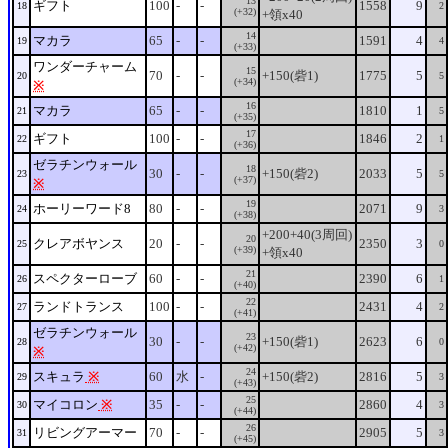
13
ギフト
100
-
-
1558
9
18
2
(+32)
+領x40
14
マカラ
65
-
-
1591
4
19
4
(+33)
ワンダーチャーム
15
70
-
-
+150(砦1)
1775
5
20
5
(+34)
※
16
マカラ
65
-
-
1810
1
21
5
(+35)
17
ギフト
100
-
-
1846
2
22
1
(+36)
ゼラチンウォール
18
30
-
-
+150(砦2)
2033
5
23
5
(+37)
※
19
ホーリーワード8
80
-
-
2071
9
24
3
(+38)
+200+40(3周回)
20
クレアボヤンス
20
-
-
2350
3
25
0
(+39)
+領x40
21
スペクターローブ
60
-
-
2390
6
26
1
(+40)
22
ランドトランス
100
-
-
2431
4
27
2
(+41)
ゼラチンウォール
23
30
-
-
+150(砦1)
2623
6
28
0
(+42)
※
24
スキュラ
※
60
水
-
+150(砦2)
2816
5
29
3
(+43)
25
マイコロン
※
35
-
-
2860
4
30
3
(+44)
26
リビングアーマー
70
-
-
2905
5
31
3
(+45)