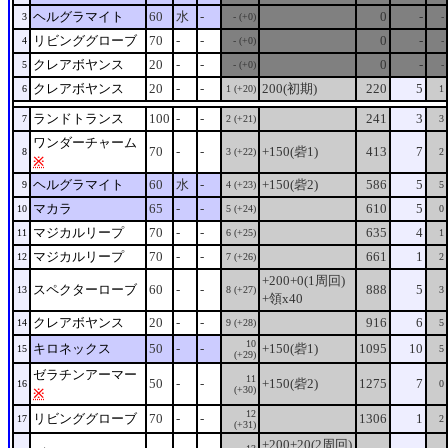
ヘルグラマイト
60
水
-
0
-
3
- (+0)
-
リビンググローブ
70
-
-
0
-
4
- (+0)
-
クレアボヤンス
20
-
-
0
-
5
- (+0)
-
クレアボヤンス
20
-
-
200(初期)
220
5
6
1 (+20)
1
ランドトランス
100
-
-
241
3
7
2 (+21)
3
ワンダーチャーム
70
-
-
+150(砦1)
413
7
8
3 (+22)
2
※
ヘルグラマイト
60
水
-
+150(砦2)
586
5
9
4 (+23)
5
マカラ
65
-
-
610
5
10
5 (+24)
0
マジカルリープ
70
-
-
635
4
11
6 (+25)
1
マジカルリープ
70
-
-
661
1
12
7 (+26)
2
+200+0(1周回)
スペクターローブ
60
-
-
888
5
13
8 (+27)
3
+領x40
クレアボヤンス
20
-
-
916
6
14
9 (+28)
5
10
キロネックス
50
-
-
+150(砦1)
1095
10
15
5
(+29)
ゼラチンアーマー
11
50
-
-
+150(砦2)
1275
7
16
0
(+30)
※
12
リビンググローブ
70
-
-
1306
1
17
2
(+31)
+200+20(2周回)