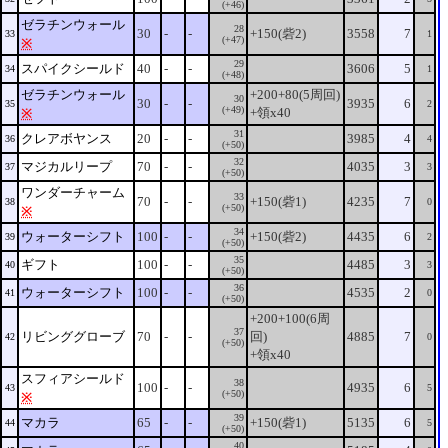
(+46)
ゼラチンウォール
28
30
-
-
+150(砦2)
3558
7
33
1
(+47)
※
29
スパイクシールド
40
-
-
3606
5
34
1
(+48)
ゼラチンウォール
+200+80(5周回)
30
30
-
-
3935
6
35
2
(+49)
+領x40
※
31
クレアボヤンス
20
-
-
3985
4
36
4
(+50)
32
マジカルリープ
70
-
-
4035
3
37
3
(+50)
ワンダーチャーム
33
70
-
-
+150(砦1)
4235
7
38
0
(+50)
※
34
ウォーターシフト
100
-
-
+150(砦2)
4435
6
39
2
(+50)
35
ギフト
100
-
-
4485
3
40
3
(+50)
36
ウォーターシフト
100
-
-
4535
2
41
0
(+50)
+200+100(6周
37
リビンググローブ
70
-
-
回)
4885
7
42
0
(+50)
+領x40
スフィアシールド
38
100
-
-
4935
6
43
5
(+50)
※
39
マカラ
65
-
-
+150(砦1)
5135
6
44
5
(+50)
40