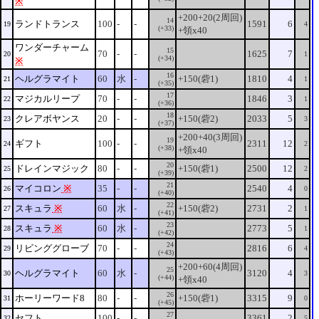
※
+200+20(2周回)
14
ランドトランス
100
-
-
1591
6
19
4
(+33)
+領x40
ワンダーチャーム
15
70
-
-
1625
7
20
1
(+34)
※
16
ヘルグラマイト
60
水
-
+150(砦1)
1810
4
21
1
(+35)
17
マジカルリープ
70
-
-
1846
3
22
1
(+36)
18
クレアボヤンス
20
-
-
+150(砦2)
2033
5
23
3
(+37)
+200+40(3周回)
19
ギフト
100
-
-
2311
12
24
2
(+38)
+領x40
20
ドレインマジック
80
-
-
+150(砦1)
2500
12
25
2
(+39)
21
マイコロン
※
35
-
-
2540
4
26
0
(+40)
22
スキュラ
※
60
水
-
+150(砦2)
2731
2
27
1
(+41)
23
スキュラ
※
60
水
-
2773
5
28
1
(+42)
24
リビンググローブ
70
-
-
2816
6
29
4
(+43)
+200+60(4周回)
25
ヘルグラマイト
60
水
-
3120
4
30
3
(+44)
+領x40
26
ホーリーワード8
80
-
-
+150(砦1)
3315
9
31
0
(+45)
27
セフト
100
-
-
3361
2
32
5