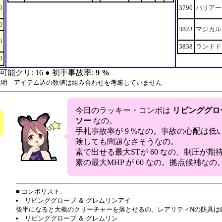
0
3790
バリアー
0
3823
マジカル
0
3838
ランドド
0
可能クリ: 16 ● 初手事故率:
9 %
説明 アイテム込の数値は組み合わせを考慮していません
今日のラッキー・コンボは
リビンググロ
ソー
なの。
手札事故率が 9 %なの。事故の心配は低
険しても問題なさそうなの。
素で出せる最大STが 60 なの。制圧が期
素の最大MHP が 60 なの。拠点候補なの
■ コンボリスト:
リビンググローブ ＆ グレムリンアイ
後半になると大概のクリーチャーを落とせるの。レアリティNの防具は
リビンググローブ ＆ グレムリン