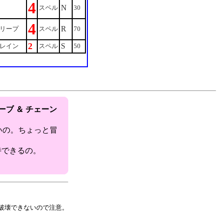
4
N
スペル
30
4
R
リープ
スペル
70
2
S
レイン
スペル
50
ーブ ＆ チェーン
いの。ちょっと冒
待できるの。
。
破壊できないので注意。