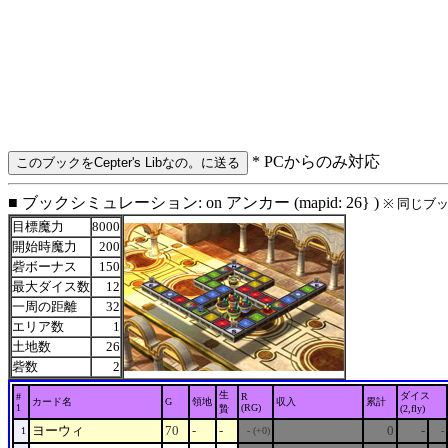
* PCからのみ対応
■ ブックシミュレーション: on アンカー (mapid: 26} )
※ 同じブ
目標魔力
8000
開始時魔力
200
砦ボーナス
150
最大ダイス数
12
一周の距離
32
エリア数
1
土地数
26
砦数
2
生
ダイス
#
R
カード名
G
領地
収入
累計
1
(RG)
贄
(2,fly)
ヨーウィ
70
-
-
0
-
1
- (+0)
-