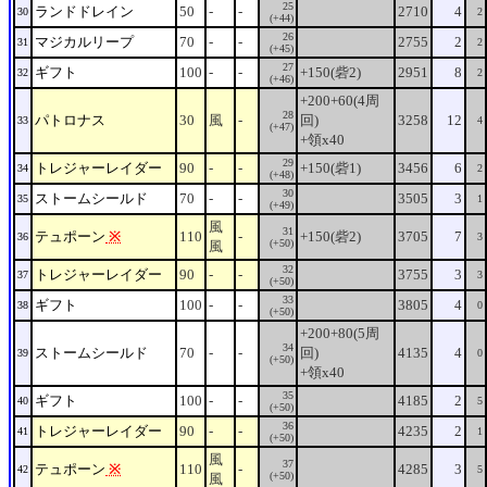
25
ランドドレイン
50
-
-
2710
4
30
2
(+44)
26
マジカルリープ
70
-
-
2755
2
31
2
(+45)
27
ギフト
100
-
-
+150(砦2)
2951
8
32
2
(+46)
+200+60(4周
28
パトロナス
30
風
-
回)
3258
12
33
4
(+47)
+領x40
29
トレジャーレイダー
90
-
-
+150(砦1)
3456
6
34
2
(+48)
30
ストームシールド
70
-
-
3505
3
35
1
(+49)
風
31
テュポーン
※
110
-
+150(砦2)
3705
7
36
3
(+50)
風
32
トレジャーレイダー
90
-
-
3755
3
37
3
(+50)
33
ギフト
100
-
-
3805
4
38
0
(+50)
+200+80(5周
34
ストームシールド
70
-
-
回)
4135
4
39
0
(+50)
+領x40
35
ギフト
100
-
-
4185
2
40
5
(+50)
36
トレジャーレイダー
90
-
-
4235
2
41
1
(+50)
風
37
テュポーン
※
110
-
4285
3
42
5
(+50)
風