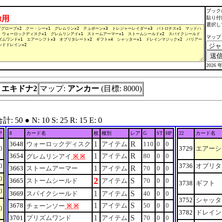
ブック
lt用
貼り付
選択し
マップ
2026 年
:
エキドナ2
マップ:
アンカー
(目標: 8000)
 ● N: 10 S: 25 R: 15 E: 0
P
8
カード名
枚
種別
レア
G
ST
HP
22
カード名
1
R
3648
ウォーロックディスク
アイテム
110
0
0
0
3729
エアーシ
1
R
3654
アイテム
80
0
0
グレムリンアイ
※
※
0
3736
オブリタ
1
R
3663
ストームアーマー
アイテム
70
0
0
0
2
S
3665
ストームシールド
アイテム
70
0
0
3738
ギフト
0
1
S
3669
スパイクシールド
アイテム
40
0
0
3752
シャッタ
1
S
3678
アイテム
50
0
0
チェーンソー
※
※
0
3782
ドレイン
1
S
3701
プリズムワンド
アイテム
70
0
0