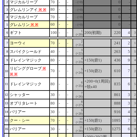
マジカルリープ
70
-
-
0
-
2
- (+0)
-
80
-
-
0
-
グレムリンアイ
※
※
3
- (+0)
-
マジカルリープ
70
-
-
0
-
4
- (+0)
-
60
-
-
0
-
グレムリン
※
※
5
- (+0)
-
1
ギフト
100
-
-
200(初期)
220
4
6
3
(+20)
2
ヨーウィ
70
-
-
241
2
7
1
(+21)
3
スパイクシールド
40
-
-
263
5
8
5
(+22)
4
ドレインマジック
80
-
-
+150(砦1)
436
9
9
4
(+23)
リビンググローブ
※
5
70
-
-
+150(砦2)
610
7
10
2
(+24)
※
※
+200+0(1周回)
6
ドレインマジック
80
-
-
835
6
11
5
(+25)
+領x40
7
シャッター
30
-
-
861
3
12
2
(+26)
8
オブリタレート
80
-
-
888
3
13
3
(+27)
9
バリアー
30
-
-
916
4
14
4
(+28)
10
クー・シー
70
-
-
+150(砦1)
1095
7
15
2
(+29)
11
バリアー
30
-
-
+150(砦2)
1275
6
16
4
(+30)
+200+20(2周