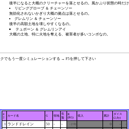
後半になると大概のクリーチャーを落とせるの。風かぶり状態の時だけ
リビンググローブ ＆ チェーンソー
無効化されないかぎり大概の拠点は落とせるの。
グレムリン ＆ チェーンソー
後半の高額土地を壊しやすくなるの。
テュポーン ＆ グレムリンアイ
大概の土地、特に火地を奪える、被害者が多いコンボなの。
ックでもう一度シミュレーションする → F5を押して下さい
生
ダイス
#
R
カード名
G
領地
収入
累計
2
(RG)
贄
(2,fly)
ランドドレイン
50
-
-
0
-
1
- (+0)
-