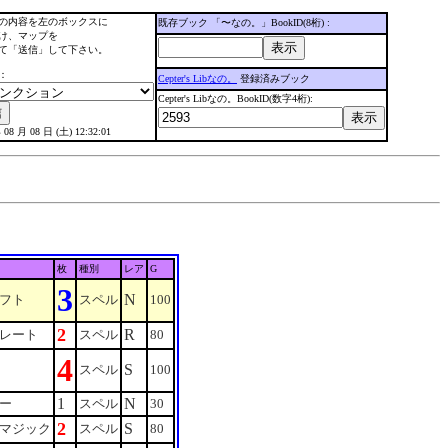
の内容を左のボックスに
既存ブック 「〜なの。」BookID(8桁) :
け、マップを
て「送信」して下さい。
：
Cepter's Libなの。
登録済みブック
Cepter's Libなの。BookID(数字4桁):
 08 月 08 日 (土) 12:32:01
枚
種別
レア
G
3
N
フト
スペル
100
2
R
レート
スペル
80
4
S
スペル
100
1
N
ー
スペル
30
2
S
マジック
スペル
80