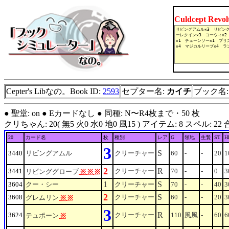
Culdcept Revo
Cepter's Libなの。Book ID:
2593
セプター名:
カイチ
ブック名
● 聖堂: on ● Eカードなし ● 同種: N〜R4枚まで・50 枚
クリちゃん: 20( 無5 火0 水0 地0 風15 ) アイテム: 8 スペル: 22 合計: 50
20
カード名
枚
種別
レア
G
領地
生贄
ST
H
3
S
3440
リビングアムル
クリーチャー
60
-
-
20
1
2
R
3441
クリーチャー
70
-
-
0
3
リビンググローブ
※
※
※
1
S
3604
クー・シー
クリーチャー
70
-
-
40
3
2
S
3608
クリーチャー
60
-
-
20
3
グレムリン
※
※
3
R
3624
クリーチャー
110
風風
-
60
6
テュポーン
※