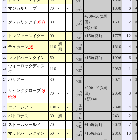
(+31)
13
マジカルリープ
70
-
-
1338
6
18
4
(+32)
+200+20(2周
14
グレムリンアイ
※
※
80
-
-
回)
1591
2
19
3
(+33)
+領x40
15
トレジャーレイダー
90
-
-
+150(砦1)
1775
12
20
0
(+34)
風
16
テュポーン
※
110
-
1810
4
21
4
(+35)
風
17
マッドハーレクイン
50
-
-
+150(砦2)
1996
6
22
4
(+36)
ウォーロックディス
18
110
-
-
2033
1
23
1
(+37)
ク
19
バリアー
30
-
-
2071
5
24
3
(+38)
+200+40(3周
リビンググローブ
※
20
70
-
-
回)
2350
8
25
4
(+39)
※
※
+領x40
21
エアーシフト
100
-
-
2390
4
26
3
(+40)
22
パトロナス
30
風
-
2431
2
27
1
(+41)
23
ストームシールド
70
-
-
+150(砦1)
2623
7
28
4
(+42)
24
マッドハーレクイン
50
-
-
+150(砦2)
2816
10
29
0
(+43)