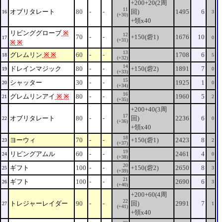
+200+20(2周
11
オブリタレート
80
-
-
回)
1495
6
16
3
(+30)
+領x40
リビンググローブ
※
12
70
-
-
+150(砦1)
1676
10
17
0
(+31)
※
※
13
グレムリン
※
※
60
-
-
1708
6
18
5
(+32)
14
ドレインマジック
80
-
-
+150(砦2)
1891
7
19
0
(+33)
15
シャッター
30
-
-
1925
1
20
0
(+34)
16
グレムリンアイ
※
※
80
-
-
1960
5
21
2
(+35)
+200+40(3周
17
オブリタレート
80
-
-
回)
2236
6
22
0
(+36)
+領x40
18
ヨーウィ
70
-
-
+150(砦1)
2423
8
23
2
(+37)
19
リビングアムル
60
-
-
2461
4
24
0
(+38)
20
ギフト
100
-
-
+150(砦2)
2650
8
25
3
(+39)
21
ギフト
100
-
-
2690
6
26
3
(+40)
+200+60(4周
22
トレジャーレイダー
90
-
-
回)
2991
7
27
1
(+41)
+領x40