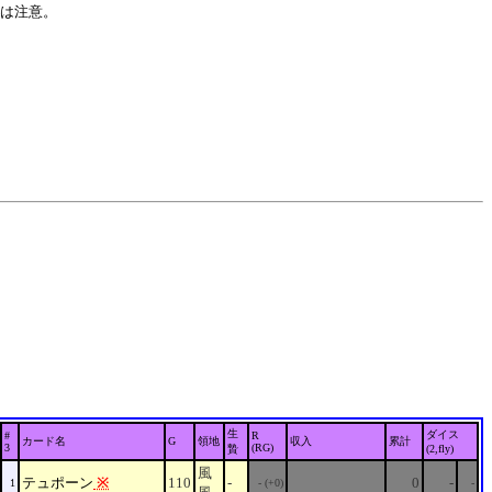
は注意。
生
ダイス
#
R
カード名
G
領地
収入
累計
3
(RG)
贄
(2,fly)
風
テュポーン
※
110
-
0
-
1
- (+0)
-