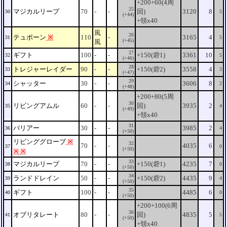
+200+60(4周
25
マジカルリープ
70
-
-
回)
3120
8
30
5
(+44)
+領x40
風
26
テュポーン
※
110
-
3165
4
31
5
(+45)
風
27
ギフト
100
-
-
+150(砦1)
3361
10
32
5
(+46)
28
トレジャーレイダー
90
-
-
+150(砦2)
3558
4
33
3
(+47)
29
シャッター
30
-
-
3606
8
34
2
(+48)
+200+80(5周
30
リビングアムル
60
-
-
回)
3935
2
35
4
(+49)
+領x40
31
バリアー
30
-
-
3985
2
36
4
(+50)
リビンググローブ
※
32
70
-
-
4035
6
37
0
(+50)
※
※
33
マジカルリープ
70
-
-
+150(砦1)
4235
7
38
0
(+50)
34
ランドドレイン
50
-
-
+150(砦2)
4435
9
39
4
(+50)
35
ギフト
100
-
-
4485
6
40
0
(+50)
+200+100(6周
36
オブリタレート
80
-
-
回)
4835
5
41
5
(+50)
+領x40