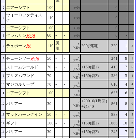
風
エアーシフト
100
-
-
0
-
2
- (+0)
-
ウォーロックディス
110
-
-
0
-
3
- (+0)
-
ク
エアーシフト
100
-
-
0
-
4
- (+0)
-
60
-
-
0
-
グレムリン
※
※
5
- (+0)
-
風
1
テュポーン
※
110
-
200(初期)
220
1
6
2
(+20)
風
2
チェーンソー
※
※
50
-
-
241
8
7
1
(+21)
3
ストームシールド
70
-
-
+150(砦1)
413
7
8
5
(+22)
4
プリズムワンド
70
-
-
+150(砦2)
586
5
9
4
(+23)
5
マジカルリープ
70
-
-
610
4
10
4
(+24)
6
エアーシフト
100
-
-
635
6
11
1
(+25)
+200+0(1周回)
7
バリアー
30
-
-
861
8
12
0
(+26)
+領x40
8
マッドハーレクイン
50
-
-
888
4
13
5
(+27)
9
ギフト
100
-
-
+150(砦1)
1066
10
14
3
(+28)
10
バリアー
30
-
-
+150(砦2)
1245
7
15
5
(+29)