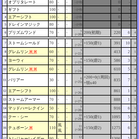
オブリタレート
80
-
-
0
-
2
- (+0)
-
ギフト
100
-
-
0
-
3
- (+0)
-
エアーシフト
100
-
-
0
-
4
- (+0)
-
ドレインマジック
80
-
-
0
-
5
- (+0)
-
1
プリズムワンド
70
-
-
200(初期)
220
6
6
4
(+20)
2
ストームシールド
70
-
-
+150(砦1)
391
10
7
0
(+21)
3
グレムリン
※
※
60
-
-
413
2
8
1
(+22)
4
ヨーウィ
70
-
-
+150(砦2)
586
3
9
3
(+23)
5
グレムリン
※
※
60
-
-
610
5
10
4
(+24)
+200+0(1周回)
6
バリアー
30
-
-
835
7
11
2
(+25)
+領x40
7
エアーシフト
100
-
-
861
1
12
4
(+26)
8
ストームアーマー
70
-
-
888
1
13
1
(+27)
9
マッドハーレクイン
50
-
-
916
6
14
1
(+28)
10
クー・シー
70
-
-
+150(砦1)
1095
5
15
1
(+29)
風
11
テュポーン
※
110
-
+150(砦2)
1275
6
16
4
(+30)
風
12
トレジャーレイダー
90
-
-
1306
5
17
4