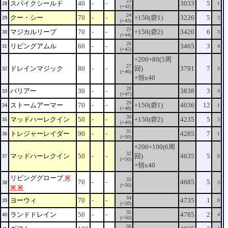
23
スパイクシールド
40
-
-
3033
5
28
1
(+42)
24
クー・シー
70
-
-
+150(砦1)
3226
5
29
3
(+43)
25
マジカルリープ
70
-
-
+150(砦2)
3420
6
30
3
(+44)
26
リビングアムル
60
-
-
3465
3
31
4
(+45)
+200+80(5周
27
ドレインマジック
80
-
-
回)
3791
7
32
3
(+46)
+領x40
28
バリアー
30
-
-
3838
3
33
4
(+47)
29
ストームアーマー
70
-
-
+150(砦1)
4036
12
34
1
(+48)
30
マッドハーレクイン
50
-
-
+150(砦2)
4235
5
35
3
(+49)
31
トレジャーレイダー
90
-
-
4285
7
36
1
(+50)
+200+100(6周
32
マッドハーレクイン
50
-
-
回)
4635
5
37
0
(+50)
+領x40
リビンググローブ
※
33
70
-
-
4685
5
38
3
(+50)
※
※
34
ヨーウィ
70
-
-
4735
1
39
0
(+50)
35
ランドドレイン
50
-
-
4785
2
40
4
(+50)
36