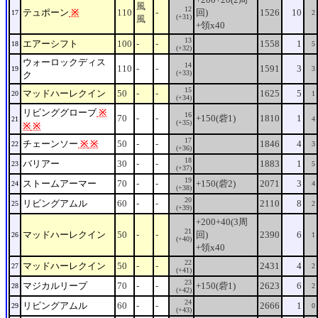
風
12
テュポーン
※
110
-
回)
1526
10
17
2
(+31)
風
+領x40
13
エアーシフト
100
-
-
1558
1
18
5
(+32)
ウォーロックディス
14
110
-
-
1591
3
19
3
(+33)
ク
15
マッドハーレクイン
50
-
-
1625
5
20
1
(+34)
リビンググローブ
※
16
70
-
-
+150(砦1)
1810
1
21
4
(+35)
※
※
17
チェーンソー
※
※
50
-
-
1846
4
22
3
(+36)
18
バリアー
30
-
-
1883
1
23
5
(+37)
19
ストームアーマー
70
-
-
+150(砦2)
2071
3
24
4
(+38)
20
リビングアムル
60
-
-
2110
8
25
2
(+39)
+200+40(3周
21
マッドハーレクイン
50
-
-
回)
2390
6
26
1
(+40)
+領x40
22
マッドハーレクイン
50
-
-
2431
4
27
2
(+41)
23
マジカルリープ
70
-
-
+150(砦1)
2623
6
28
2
(+42)
24
リビングアムル
60
-
-
2666
1
29
0
(+43)