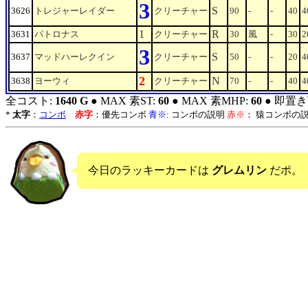
3
S
3626
トレジャーレイダー
クリーチャー
90
-
-
40
4
1
R
3631
パトロナス
クリーチャー
30
風
-
30
2
3
S
3637
マッドハーレクイン
クリーチャー
50
-
-
20
4
2
N
3638
ヨーウィ
クリーチャー
70
-
-
40
4
全コスト:
1640 G
● MAX 素ST:
60
● MAX 素MHP:
60
● 即置き
*
太字
：
コンボ
赤字
：優先コンボ
青※
: コンボの説明
赤※
： 猿コンボの
今日のラッキーカードは
グレムリン
だポ。