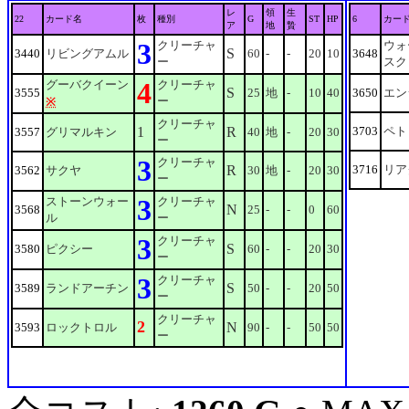
レ
領
生
22
カード名
枚
種別
G
ST
HP
6
カー
ア
地
贄
3
クリーチャ
ウォ
S
3440
リビングアムル
60
-
-
20
10
3648
ー
スク
4
グーバクイーン
クリーチャ
S
3555
25
地
-
10
40
3650
エン
ー
※
クリーチャ
1
R
3703
ペト
3557
グリマルキン
40
地
-
20
30
ー
3
クリーチャ
R
3716
リア
3562
サクヤ
30
地
-
20
30
ー
3
ストーンウォー
クリーチャ
N
3568
25
-
-
0
60
ル
ー
3
クリーチャ
S
3580
ピクシー
60
-
-
20
30
ー
3
クリーチャ
S
3589
ランドアーチン
50
-
-
20
50
ー
クリーチャ
2
N
3593
ロックトロル
90
-
-
50
50
ー