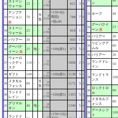
40
11
ストーン
7
ン
25
-
-
611
3
12
0
(+26)
ウォール
テンプテ
+150+0(1
ホープ
40
12
生
8
周回)
ーション
70
-
788
7
13
0
(+27)
贄
+領x40
※
グーバクイ
25
13
ストーン
ーン
※
9
25
-
-
816
1
14
2
(+28)
ウォール
バリアー
30
14
10
バリアー
30
-
-
845
1
15
3
(+29)
リビングア
60
15
グーバク
ムル
11
25
地
-
+100(砦1)
975
5
16
2
(+30)
イーン
※
バリアー
30
16
ウォーロ
ランドドレ
12
ックディ
110
-
-
1006
2
17
5
50
17
(+31)
イン
スク
13
ギフト
100
-
-
+100(砦2)
1138
5
18
1
ランドトラ
(+32)
100
18
ンス
メタモル
生
14
80
-
1171
5
19
2
(+33)
フォシス
贄
ロックトロ
90
19
ランドド
ル
15
50
-
-
+100(砦3)
1305
5
20
3
(+34)
レイン
メタモルフ
80
20
グリマル
ォシス
16
40
地
-
1340
5
21
0
(+35)
キン
アースシフ
100
21
+150+15(2
ト
ランドド
17