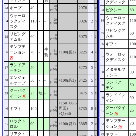
クディスク
28
ホープ
40
-
-
2978
1
33
0
ピクシー
60
(+47)
33
ウォーロ
ウォーロッ
29
110
ックディ
110
-
-
3026
2
34
34
5
クディスク
(+48)
スク
リビングア
60
リビング
35
30
ムル
60
-
-
3075
1
35
3
(+49)
アムル
ギフト
100
36
テンプテ
生
31
ーション
70
-
+100(砦2)
3225
4
36
4
ウォーロッ
(+50)
贄
110
37
※
クディスク
ランドア
32
50
-
-
3275
5
37
4
メタモルフ
(+50)
ーチン
80
38
ォシス
エンジェ
33
50
-
-
+100(砦3)
3425
5
38
2
ランドアー
(+50)
ルケープ
50
39
チン
グーバク
34
25
地
-
3475
5
39
5
ランドドレ
(+50)
イーン
※
50
40
イン
+150+60(5
35
グーバクイ
周回)
ギフト
100
-
-
3735
8
40
5
25
(+50)
41
ーン
※
+領x40
テンプテー
ロックト
36
70
90
-
-
+100(砦1)
3885
2
41
0
42
(+50)
ロル
ション
※
リアクト
ギフト
100
43
37