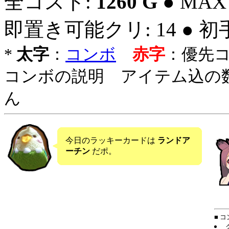
全コスト:
1260 G
● MAX
即置き可能クリ: 14 ● 
*
太字
：
コンボ
赤字
：優先
コンボの説明 アイテム込の
ん
今日のラッキーカードは
ランドア
ーチン
だポ。
■ 