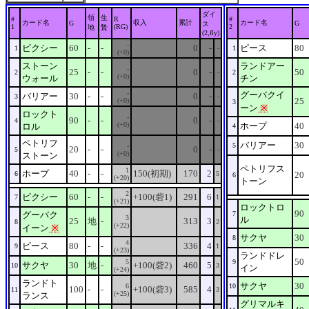
ダイ
領
生
#
R
#
カード名
収入
累計
カード名
G
G
ス
1
(RG)
2
地
贄
(2,fly)
-
ピクシー
60
-
-
0
-
ピース
80
1
-
1
(+0)
ストーン
ランドアー
-
25
-
-
0
-
50
2
-
2
(+0)
ウォール
チン
-
グーバクイ
バリアー
30
-
-
0
-
3
-
25
(+0)
3
ーン
※
ロックト
-
90
-
-
0
-
4
-
(+0)
ホープ
40
ロル
4
ペトリフ
バリアー
30
5
-
20
-
-
0
-
5
-
(+0)
ストーン
ペトリフス
1
ホープ
40
-
-
150(初期)
170
2
6
5
20
6
(+20)
トーン
2
ピクシー
60
-
-
+100(砦1)
291
6
7
1
(+21)
ロックトロ
90
グーバク
7
3
ル
25
地
-
313
3
8
2
(+22)
イーン
※
サクヤ
30
8
4
ピース
80
-
-
336
4
9
1
(+23)
ランドドレ
50
5
9
サクヤ
30
地
-
+100(砦2)
460
5
10
3
イン
(+24)
ランドト
サクヤ
30
6
10
100
-
-
+100(砦3)
585
4
11
3
(+25)
ランス
グリマルキ