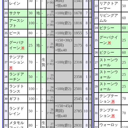
周回)
50
-
-
1541
8
22
3
(+36)
レイン
リアクトア
+領x40
50
22
ーマー
18
サクヤ
30
地
-
+100(砦1)
1678
7
23
2
(+37)
リビングア
60
23
アースシ
ムル
19
100
-
-
+100(砦2)
1816
8
24
3
(+38)
フト
ピクシー
60
24
20
ピース
80
-
-
+100(砦3)
1955
5
25
3
(+39)
グーバクイ
+150+30(3
25
25
グーバク
ーン
※
21
周回)
25
地
-
2175
6
26
4
(+40)
イーン
※
+領x40
ピクシー
60
26
テンプテ
生
ストーンウ
22
ーション
70
-
+100(砦1)
2316
8
25
27
3
27
(+41)
贄
ォール
※
ストーンウ
ランドア
25
28
23
50
-
-
2358
1
ォール
28
3
(+42)
ーチン
ストーンウ
ランドト
25
29
24
100
-
-
+100(砦2)
2501
6
ォール
29
1
(+43)
ランス
テンプテー
25
70
ギフト
100
-
-
2545
6
30
2
30
(+44)
ション
※
+150+45(4
ランドド
26
テンプテー
周回)
50
-
-
2785
10
31
3
70
(+45)
レイン
31
ション
※
+領x40
メタモル
生
27
ウォーロッ
80
-
+100(砦1)
2931
8
32
3
110
(+46)
フォシス
贄
32