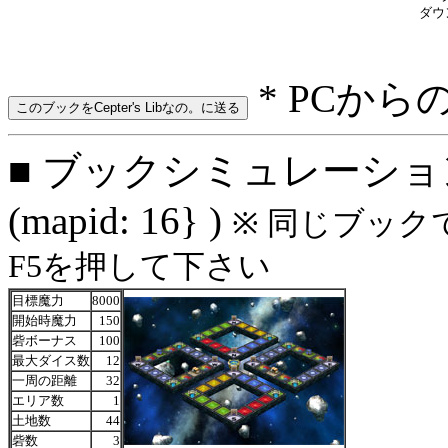
ダウ
* PCから
■ ブックシミュレーション
(mapid: 16} )
※ 同じブック
F5を押して下さい
目標魔力
8000
開始時魔力
150
砦ボーナス
100
最大ダイス数
12
一周の距離
32
エリア数
1
土地数
44
砦数
3