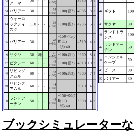
50
-
-
3935
5
42
2
(+50)
アーマー
38
バリアー
30
-
-
+100(砦2)
4085
8
ギフト
100
43
3
44
(+50)
ウォーロ
39
ックディ
110
-
-
+100(砦3)
4235
6
サクヤ
30
44
5
45
(+50)
スク
ランドトラ
100
46
+150+75(6
ンス
40
周回)
バリアー
30
-
-
4510
4
45
3
(+50)
ランドアー
+領x40
50
47
チン
41
サクヤ
30
地
-
+100(砦1)
4660
8
46
1
(+50)
エンジェル
50
48
42
ケープ
ピクシー
60
-
-
+100(砦2)
4810
10
47
2
(+50)
ピース
80
リビング
49
43
60
-
-
+100(砦3)
4960
7
48
2
(+50)
アムル
バリアー
30
50
リビング
44
60
-
-
5010
4
49
5
(+50)
アムル
+150+90(7
ランドア
45
周回)
50
-
-
5300
4
50
3
(+50)
ーチン
+領x40
ブックシミュレーターなの。Rev