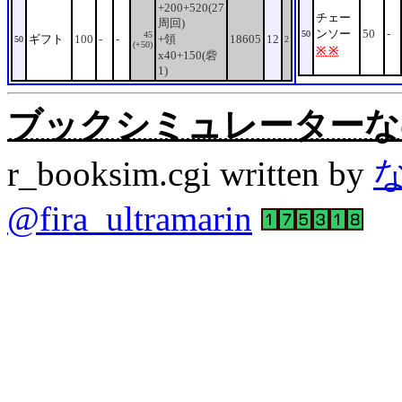
+200+520(27
チェー
周回)
ンソー
50
-
50
45
ギフト
100
-
-
+領
18605
12
50
2
(+50)
※
※
x40+150(砦
1)
ブックシミュレーターなの。Rev
r_booksim.cgi written by
@fira_ultramarin