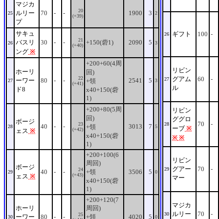
マジカ
20
ルリー
70
-
-
1900
3
25
2
(+39)
プ
サキュ
ギフト
100
-
26
21
バスリ
30
-
-
+150(砦1)
2090
5
26
3
(+40)
ング
※
+200+60(4周
リビン
ホーリ
回)
22
グアム
60
-
27
ーワー
80
-
-
2541
5
+領
27
3
(+41)
ル
ド8
x40+150(砦
1)
+200+80(5周
リビン
回)
ググロ
ボージ
70
-
23
28
40
-
-
3013
7
+領
28
5
ーブ
※
(+42)
ェス
※
x40+150(砦
※
※
1)
+200+100(6
リビン
周回)
ボージ
グアー
70
-
29
24
40
-
-
+領
3506
5
29
0
(+43)
ェス
※
マー
x40+150(砦
1)
+200+120(7
マジカ
ホーリ
周回)
ルリー
70
-
30
25
ーワー
80
-
-
+領
4020
5
30
0