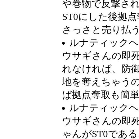
や巻物で反撃さ
ST0にした後拠
さっさと売り払
ルナティックヘ
ウサギさんの即
れなければ、防
地を奪えちゃうの
ば拠点奪取も簡
ルナティックヘ
ウサギさんの即
ゃんがST0であ