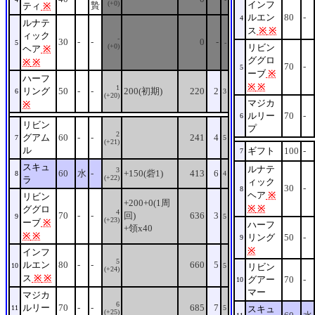
(+0)
インフ
贄
ティ
※
ルエン
80
-
4
ルナテ
ス
※
※
ィック
-
30
-
-
0
-
5
-
(+0)
リビン
ヘア
※
ググロ
※
※
70
-
5
ーブ
※
ハーフ
※
※
1
リング
50
-
-
200(初期)
220
2
6
3
(+20)
マジカ
※
ルリー
70
-
6
リビン
プ
2
グアム
60
-
-
241
4
7
5
(+21)
ル
ギフト
100
-
7
スキュ
ルナテ
3
60
水
-
+150(砦1)
413
6
8
4
(+22)
ラ
ィック
30
-
8
ヘア
※
リビン
+200+0(1周
※
※
ググロ
4
70
-
-
回)
636
3
9
5
(+23)
ーブ
※
ハーフ
+領x40
※
※
リング
50
-
9
※
インフ
5
ルエン
80
-
-
660
5
10
5
リビン
(+24)
ス
※
※
グアー
70
-
10
マー
マジカ
6
ルリー
70
-
-
685
7
11
5
スキュ
(+25)