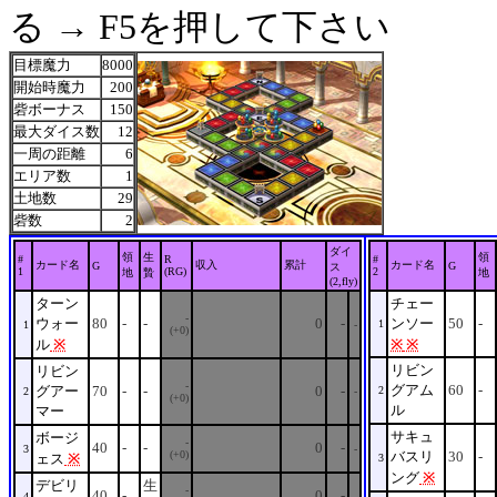
る → F5を押して下さい
目標魔力
8000
開始時魔力
200
砦ボーナス
150
最大ダイス数
12
一周の距離
6
エリア数
1
土地数
29
砦数
2
ダイ
領
生
領
#
R
#
カード名
収入
累計
カード名
G
G
ス
1
(RG)
2
地
贄
地
(2,fly)
ターン
チェー
-
ウォー
80
-
-
0
-
ンソー
50
-
1
1
-
(+0)
ル
※
※
※
リビン
リビン
-
グアム
60
-
グアー
70
-
-
0
-
2
2
-
(+0)
ル
マー
サキュ
ボージ
-
40
-
-
0
-
3
-
(+0)
バスリ
30
-
ェス
※
3
ング
※
デビリ
生
-
40
-
0
-
4
-