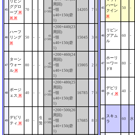
リビン
周回)
ハーレ
ググロ
50
-
45
40
70
-
-
+領
14205
7
45
1
クイン
(+50)
ーブ
※
x40+150(砦
※
※
※
1)
+200+440(23
リビン
ハーフ
周回)
グアム
60
-
46
41
リング
50
-
-
+領
15045
3
46
0
(+50)
ル
x40+150(砦
※
1)
+200+460(24
ホーリ
ターン
周回)
ーワー
80
-
47
42
ウォー
80
-
-
+領
15905
2
47
2
(+50)
ド8
ル
※
x40+150(砦
1)
+200+480(25
周回)
デビリ
ボージ
40
-
48
43
40
-
-
+領
16785
7
48
3
ティ
※
(+50)
ェス
※
x40+150(砦
1)
+200+500(26
周回)
スキュ
デビリ
生
60
水
49
44
40
-
+領
17685
8
49
2
ラ
(+50)
ティ
※
贄
x40+150(砦
1)