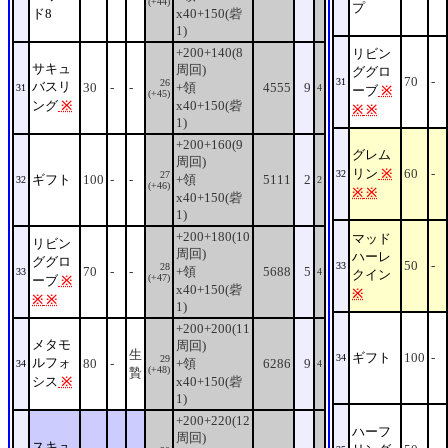
(+44)
プ
ド8
x40+150(砦
1)
+200+140(8
リビン
サキュ
周回)
ググロ
70
-
31
26
バスリ
30
-
-
+領
4555
9
31
4
ーブ
※
(+45)
ング
※
x40+150(砦
※
※
1)
+200+160(9
グレム
周回)
リン
※
60
-
32
27
ギフト
100
-
-
+領
5111
2
32
2
(+46)
※
※
x40+150(砦
1)
+200+180(10
マッド
リビン
周回)
ハーレ
ググロ
50
-
33
28
70
-
-
+領
5688
5
33
4
クイン
(+47)
ーブ
※
x40+150(砦
※
※
※
1)
+200+200(11
メタモ
周回)
生
ギフト
100
-
34
29
ルフォ
80
-
+領
6286
9
34
4
(+48)
贄
シス
※
x40+150(砦
1)
+200+220(12
ハーフ
周回)
スキュ