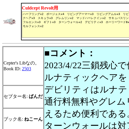
Culdcept Revolt用
■コメント：
2023/4/22三鎖残心
Cepter's Libなの。
Book ID:
2503
ルナティックヘアを
デビリティはルナテ
セプター名:
ぱんだ
通行料無料やグレム
えるため便利である
ブック名:
ねこーん
ターンウォールは対