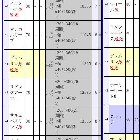
周回)
ィック
ウォー
80
-
40
35
30
-
-
+領
10305
7
40
1
(+50)
ヘア
※
ル
※
x40+150(砦
※
※
1)
+200+340(18
インフ
マジカ
周回)
ルエン
80
-
41
36
ルリー
70
-
-
+領
11045
8
41
0
(+50)
ス
※
※
プ
x40+150(砦
1)
+200+360(19
グレム
グレム
周回)
リン
※
60
-
42
37
リン
※
60
-
-
+領
11805
6
42
4
(+50)
※
※
x40+150(砦
※
※
1)
+200+380(20
ホーリ
リビン
周回)
ーワー
80
-
43
38
グアー
70
-
-
+領
12585
6
43
4
(+50)
ド8
マー
x40+150(砦
1)
+200+400(21
サキュ
周回)
スキュ
60
水
44
39
バスリ
30
-
-
+領
13385
8
44
1
ラ
(+50)
ング
※
x40+150(砦
1)
+200+420(22
マッド