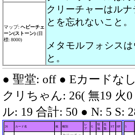
クリーチャーはルナ
とを忘れないこと。
マップ:
ヘビーチェ
ーン(ストーン)
(目
標: 8000)
メタモルフォシスは
と。
● 聖堂: off ● Eカードな
クリちゃん: 26( 無19 火0
ル: 19 合計: 50 ● N: 5 S: 28
レ
領
生
26
カード名
枚
種別
G
ST
HP
5
ア
地
贄