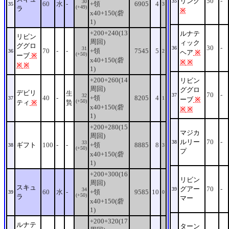
リング
50
-
35
30
60
水
-
+領
6905
4
35
3
(+49)
ラ
※
x40+150(砦
1)
+200+240(13
ルナテ
リビン
周回)
ィック
ググロ
30
-
36
31
70
-
-
+領
7545
5
36
2
ヘア
※
(+50)
ーブ
※
x40+150(砦
※
※
※
※
1)
+200+260(14
リビン
周回)
ググロ
デビリ
生
70
-
37
32
40
-
+領
8205
4
37
1
ーブ
※
(+50)
ティ
※
贄
x40+150(砦
※
※
1)
+200+280(15
マジカ
周回)
ルリー
70
-
38
33
ギフト
100
-
-
+領
8885
8
38
3
(+50)
プ
x40+150(砦
1)
+200+300(16
リビン
周回)
スキュ
グアー
70
-
39
34
60
水
-
+領
9585
10
39
0
(+50)
ラ
マー
x40+150(砦
1)
+200+320(17
ルナテ
ターン