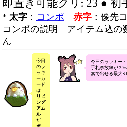
即置き可能クリ: 23 ● 
*
太字
：
コンボ
赤字
：優先
コンボの説明 アイテム込の
ん
今日
今日のラッキー
のラ
手札事故率が 2
ッキ
素で出せる最大ST
ーカ
ード
は
リビ
ング
アム
ル
だ
ポ。