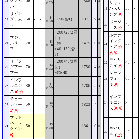
グアム
60
-
-
888
1
18
2
サキュ
(+32)
ル
バスリ
30
-
19
リビン
ング
※
14
グアム
60
-
-
+150(砦1)
1071
9
19
4
(+33)
ボージ
40
-
ル
20
ェス
※
+200+20(2周
ルナテ
マジカ
回)
ィック
15
ルリー
70
-
-
1475
10
+領
30
-
20
0
21
(+34)
ヘア
※
プ
x40+150(砦
※
※
1)
デビリ
リビン
+200+40(3周
40
-
22
ティ
※
16
グアー
70
-
-
回)
1750
4
21
3
(+35)
マー
+領x40
ターン
ウォー
80
-
23
インフ
ル
※
17
ルエン
80
-
-
1786
5
22
4
(+36)
ス
※
※
インフ
チェー
ルエン
80
-
24
18
ンソー
50
-
-
1823
4
23
1
(+37)
ス
※
※
※
※
マッド
ハーレ
19
50
-
-
1861
10
24
0
(+38)
クイン
デビリ
40
-
25
※
ティ
※