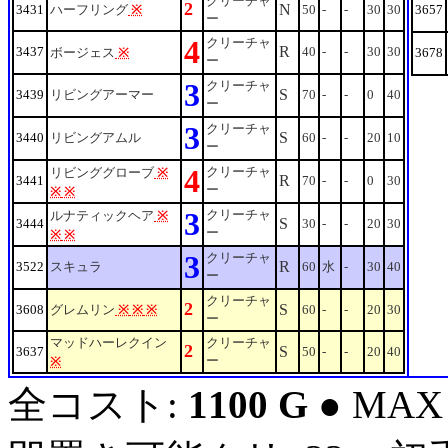
クリーチャ
2
N
3431
ハーフリング
※
50
-
-
30
30
3657
ー
4
クリーチャ
R
3437
40
-
-
30
30
ボージェス
※
3678
ー
3
クリーチャ
S
3439
リビングアーマー
70
-
-
0
40
ー
3
クリーチャ
S
3440
リビングアムル
60
-
-
20
10
ー
4
クリーチャ
リビンググローブ
※
R
3441
70
-
-
0
30
ー
※
※
3
クリーチャ
ルナティックヘア
※
S
3444
30
-
-
20
30
ー
※
※
3
クリーチャ
R
3522
スキュラ
60
水
-
30
40
ー
クリーチャ
2
S
3608
グレムリン
※
※
※
60
-
-
20
30
ー
マッドハーレクイン
クリーチャ
2
S
3637
50
-
-
20
40
ー
※
全コスト:
1100 G
● MAX