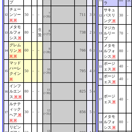
60
水
11
プ
ラ
チェー
サキュ
7
ンソー
50
-
-
711
3
12
3
バスリ
30
-
12
(+26)
※
※
ング
※
メタモ
マジカ
生
8
ルフォ
80
-
738
2
13
3
ルリー
70
-
13
(+27)
贄
シス
※
プ
グレム
メタモ
9
60
-
-
766
6
リン
※
ルフォ
80
-
14
2
14
(+28)
※
※
シス
※
マッド
ボージ
40
-
15
ハーレ
ェス
※
10
50
-
-
795
4
15
2
(+29)
クイン
ボージ
40
-
※
16
ェス
※
インフ
11
ルエン
80
-
-
825
5
16
4
(+30)
ボージ
ス
※
※
40
-
17
ェス
※
ルナテ
ィック
12
30
-
-
856
5
17
1
(+31)
ヘア
※
メタモ
※
※
ルフォ
80
-
18
リビン
シス
※
13