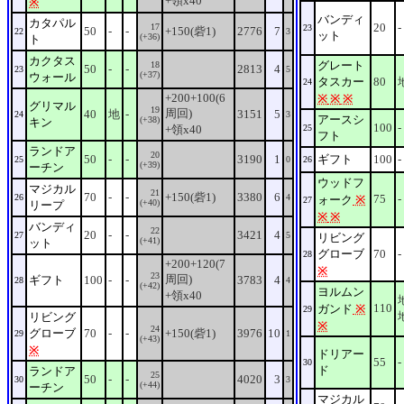
+領x40
※
バンディ
カタパル
20
-
17
23
50
-
-
+150(砦1)
2776
7
22
3
ット
(+36)
ト
カクタス
グレート
18
50
-
-
2813
4
23
5
(+37)
ウォール
タスカー
80
24
+200+100(6
※
※
※
グリマル
19
周回)
40
地
-
3151
5
24
3
アースシ
(+38)
キン
100
-
+領x40
25
フト
ランドア
20
50
-
-
3190
1
ギフト
100
-
25
0
26
(+39)
ーチン
ウッドフ
マジカル
21
70
-
-
+150(砦1)
3380
6
26
4
75
-
ォーク
※
27
(+40)
リープ
※
※
バンディ
22
20
-
-
3421
4
27
5
リビング
(+41)
ット
グローブ
70
-
28
+200+120(7
※
23
周回)
ギフト
100
-
-
3783
4
28
4
(+42)
ヨルムン
+領x40
110
ガンド
※
29
リビング
※
24
グローブ
70
-
-
+150(砦1)
3976
10
29
1
(+43)
※
ドリアー
55
-
30
ド
ランドア
25
50
-
-
4020
3
30
3
(+44)
ーチン
マジカル