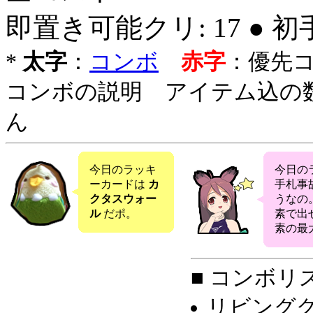
即置き可能クリ: 17 ● 
*
太字
：
コンボ
赤字
：優先
コンボの説明 アイテム込の
ん
今日のラッキ
今日の
ーカードは
カ
手札事
クタスウォー
うなの
ル
だポ。
素で出
素の最大
■ コンボリ
リビンググ