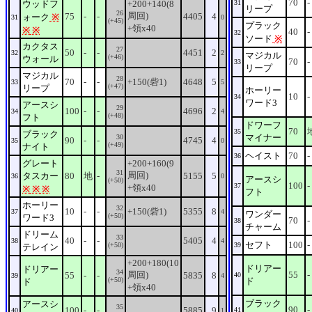
70
-
ウッドフ
+200+140(8
31
リープ
26
周回)
75
-
-
4405
4
ォーク
※
31
0
(+45)
プラック
+領x40
※
※
40
-
32
ソード
※
カクタス
27
50
-
-
4451
2
32
2
マジカル
(+46)
ウォール
70
-
33
リープ
マジカル
28
70
-
-
+150(砦1)
4648
5
33
5
(+47)
リープ
ホーリー
10
-
34
ワード3
アースシ
29
100
-
-
4696
2
34
4
(+48)
フト
ドワーフ
70
35
ブラック
マイナー
30
90
-
-
4745
4
35
0
(+49)
ナイト
ヘイスト
70
-
36
グレート
+200+160(9
31
周回)
タスカー
80
地
-
5155
5
36
0
アースシ
(+50)
100
-
37
+領x40
※
※
※
フト
ホーリー
32
10
-
-
+150(砦1)
5355
8
37
4
ワンダー
(+50)
ワード3
70
-
38
チャーム
ドリーム
33
40
-
-
5405
4
38
4
セフト
100
-
(+50)
39
テレイン
+200+180(10
ドリアー
ドリアー
34
周回)
55
-
55
-
-
5835
8
40
39
4
(+50)
ド
ド
+領x40
ブラック
アースシ
35
90
-
100
-
-
5885
9
41
40
1