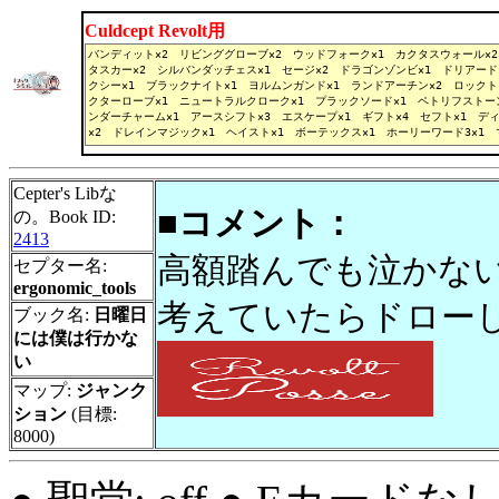
Culdcept Revolt用
Cepter's Libな
■コメント：
の。Book ID:
2413
高額踏んでも泣かない
セプター名:
ergonomic_tools
考えていたらドロー
ブック名:
日曜日
には僕は行かな
い
マップ:
ジャンク
ション
(目標:
8000)