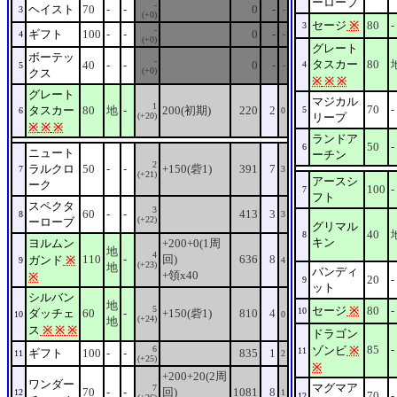
ーローブ
-
ヘイスト
70
-
-
0
-
3
-
(+0)
セージ
※
80
-
3
-
ギフト
100
-
-
0
-
4
-
(+0)
グレート
ボーテッ
-
タスカー
80
40
-
-
0
-
4
5
-
(+0)
クス
※
※
※
グレート
マジカル
1
70
-
タスカー
80
地
-
200(初期)
220
2
5
6
0
(+20)
リープ
※
※
※
ランドア
50
-
6
ニュート
ーチン
2
ラルクロ
50
-
-
+150(砦1)
391
7
7
3
(+21)
アースシ
ーク
100
-
7
フト
スペクタ
3
60
-
-
413
3
8
3
(+22)
ーローブ
グリマル
40
8
キン
ヨルムン
+200+0(1周
地
4
110
-
回)
636
8
ガンド
※
9
4
(+23)
地
バンディ
+領x40
※
20
-
9
ット
シルバン
地
5
セージ
※
80
-
10
ダッチェ
60
-
+150(砦1)
810
4
10
0
(+24)
地
ス
※
※
※
ドラゴン
85
-
6
ゾンビ
※
11
ギフト
100
-
-
835
1
11
2
(+25)
※
+200+20(2周
ワンダー
マグマア
7
70
-
-
回)
1081
8
12
1
70
-
12