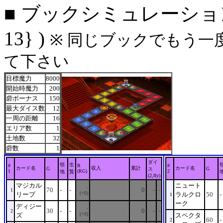
■ ブックシミュレーション: 
13} )
※ 同じブックでもう一
て下さい
目標魔力
8000
開始時魔力
200
砦ボーナス
150
最大ダイス数
12
一周の距離
16
エリア数
1
土地数
32
砦数
1
ダイ
領
生
#
R
#
カード名
収入
累計
カード名
G
G
ス
1
(RG)
2
地
贄
(2,fly)
マジカル
ニュート
-
70
-
-
0
-
1
-
(+0)
リープ
ラルクロ
50
-
1
ーク
ディジー
-
30
-
-
0
-
2
-
(+0)
ズ
スペクタ
60
-
2