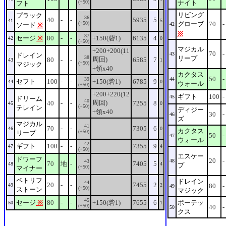
(+50)
ナイト
フト
リビング
プラック
36
40
-
-
5935
5
41
5
(+50)
グローブ
70
-
ソード
※
42
※
37
セージ
※
80
-
-
+150(砦1)
6135
4
42
0
(+50)
マジカル
+200+200(11
70
-
43
ドレイン
38
リープ
周回)
80
-
-
6585
7
43
1
(+50)
マジック
+領x40
カクタス
50
-
39
44
セフト
100
-
-
+150(砦1)
6785
9
44
0
ウォール
(+50)
+200+220(12
ギフト
100
-
45
ドリーム
40
周回)
40
-
-
7255
8
45
0
(+50)
テレイン
ディジー
+領x40
30
-
46
ズ
マジカル
41
70
-
-
7305
6
46
0
カクタス
(+50)
リープ
50
-
47
ウォール
42
ギフト
100
-
-
7355
9
47
4
(+50)
エスケー
ドワーフ
20
-
48
43
70
地
-
7405
5
48
4
プ
(+50)
マイナー
ペトリフ
ドレイン
44
20
-
-
7455
2
49
2
80
-
49
(+50)
ストーン
マジック
45
セージ
※
80
-
-
+150(砦1)
7655
6
ボーテッ
50
1
(+50)
40
-
50
クス