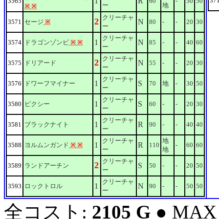
1
R
37
3565
60
-
50
50
ー
地
※
※
クリーチャ
2
N
3571
セージ
※
80
-
-
20
30
ー
クリーチャ
1
N
3574
ドラゴンゾンビ
※
※
85
-
-
40
60
ー
クリーチャ
2
N
3575
ドリアード
55
-
-
20
30
ー
クリーチャ
1
S
3576
ドワーフマイナー
70
地
-
30
50
ー
クリーチャ
1
S
3580
ピクシー
60
-
-
20
30
ー
クリーチャ
1
R
3581
ブラックナイト
90
-
-
40
40
ー
クリーチャ
地
1
R
3588
ヨルムンガンド
※
※
110
-
60
60
ー
地
クリーチャ
2
S
3589
ランドアーチン
50
-
-
20
50
ー
クリーチャ
1
N
3593
ロックトロル
90
-
-
50
50
ー
全コスト:
2105 G
● MAX