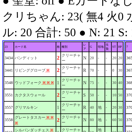
● 聖堂: off ● Eカードな
クリちゃん: 23( 無4 火0 
ル: 20 合計: 50 ● N: 21 S: 1
レ
生
23
カード名
枚
種別
G
領地
ST
HP
7
ア
贄
クリーチャ
2
N
3434
バンディット
20
-
-
20
20
36
ー
クリーチャ
2
R
3441
リビンググローブ
※
70
-
-
0
30
36
ー
クリーチャ
1
N
3548
ウッドフォーク
※
※
※
75
-
-
30
40
36
ー
クリーチャ
2
S
3551
カクタスウォール
50
-
-
10
50
37
ー
クリーチャ
1
R
3557
グリマルキン
40
地
-
20
30
37
ー
クリーチャ
グレートタスカー
※
※
2
N
3558
80
地
-
60
50
37
ー
※
クリーチャ
地
シルバンダッチェス
※