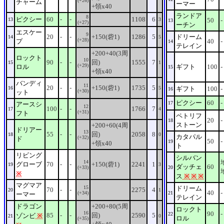
(+26)
チャーム
ーマー
+領x40
ランドア
8
ピクシー
60
-
-
1108
6
13
3
50
-
13
(+27)
ーチン
エスケー
9
20
-
-
+150(砦1)
1286
5
ドリーム
14
5
(+28)
プ
40
-
14
テレイン
+200+40(3周
ロックト
10
90
-
-
回)
1555
7
15
1
(+29)
ロル
ギフト
100
-
15
+領x40
バンディ
11
20
-
-
+150(砦1)
1735
5
16
5
ギフト
100
-
16
(+30)
ット
ピクシー
60
-
17
アースシ
12
100
-
-
1766
7
17
4
(+31)
フト
ペトリフ
20
-
18
ストーン
+200+60(4周
ドリアー
13
55
-
-
回)
2058
8
18
0
カタパル
(+32)
ド
50
-
19
+領x40
ト
リビング
シルバン
14
グローブ
70
-
-
+150(砦1)
2241
1
19
3
ダッチェ
60
(+33)
20
※
ス
※
※
※
マグマア
15
ドリーム
70
-
-
2275
4
20
1
40
-
(+34)
21
ーマー
テレイン
ドラゴン
+200+80(5周
ロックト
16
90
-
22
85
-
-
回)
2590
5
ゾンビ
※
21
0
ロル
(+35)