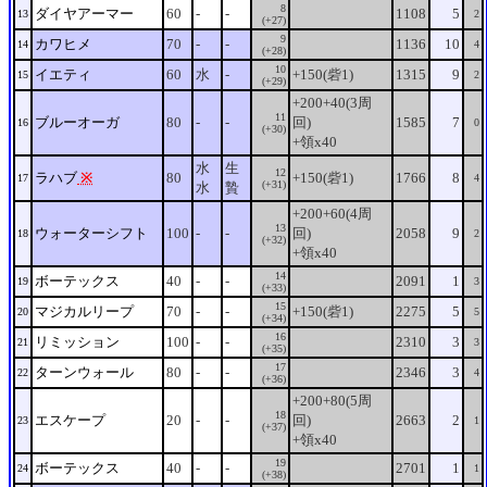
8
ダイヤアーマー
60
-
-
1108
5
13
2
(+27)
9
カワヒメ
70
-
-
1136
10
14
4
(+28)
10
イエティ
60
水
-
+150(砦1)
1315
9
15
2
(+29)
+200+40(3周
11
ブルーオーガ
80
-
-
回)
1585
7
16
0
(+30)
+領x40
水
生
12
ラハブ
※
80
+150(砦1)
1766
8
17
4
(+31)
水
贄
+200+60(4周
13
ウォーターシフト
100
-
-
回)
2058
9
18
2
(+32)
+領x40
14
ボーテックス
40
-
-
2091
1
19
3
(+33)
15
マジカルリープ
70
-
-
+150(砦1)
2275
5
20
5
(+34)
16
リミッション
100
-
-
2310
3
21
3
(+35)
17
ターンウォール
80
-
-
2346
3
22
4
(+36)
+200+80(5周
18
エスケープ
20
-
-
回)
2663
2
23
1
(+37)
+領x40
19
ボーテックス
40
-
-
2701
1
24
1
(+38)