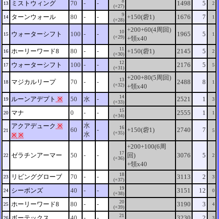
8
ミストウィング
70
-
-
1498
5
13
2
(+27)
9
ターンウォール
80
-
-
+150(砦1)
1676
7
14
1
(+28)
+200+60(4周回)
10
ウォーターシフト
100
-
-
1965
5
15
1
(+29)
+領x40
11
ホーリーワード8
80
-
-
+150(砦1)
2145
5
16
2
(+30)
12
ウォーターシフト
100
-
-
2176
5
17
5
(+31)
+200+80(5周回)
13
マジカルリープ
70
-
-
2488
8
18
1
(+32)
+領x40
14
ルーンアデプト
※
50
水
-
2521
1
19
3
(+33)
15
マナ
0
-
-
2555
1
20
1
(+34)
水
アクアデューク
※
16
60
-
+150(砦1)
2740
7
21
5
(+35)
水
※
※
+200+100(6周
17
ゼラチンアーマー
50
-
-
回)
3076
5
22
2
(+36)
+領x40
18
リビンググローブ
70
-
-
3113
2
23
3
(+37)
19
シーボンズ
40
-
-
3151
12
24
0
(+38)
20
ホーリーワード8
80
-
-
3190
3
25
4
(+39)
21
ボーテックス
40
-
-
3230
2
26
3