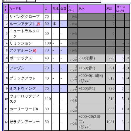
#
R
ダイス
カード名
領地
生贄
収入
累計
G
1
(RG)
(2,fly)
リビンググローブ
70
-
-
0
-
1
- (+0)
-
50
水
-
0
-
ルーンアデプト
※
2
- (+0)
-
ニュートラルクロ
50
-
-
0
-
3
- (+0)
-
ーク
リミッション
100
-
-
0
-
4
- (+0)
-
70
-
-
0
-
アクアホーン
※
5
- (+0)
-
1
ボーテックス
40
-
-
200(初期)
220
6
6
0
(+20)
2
アマゾン
70
-
-
+150(砦1)
391
9
7
4
(+21)
+200+0(1周回)
3
ブラックアウト
40
-
-
613
4
8
4
(+22)
+領x40
4
ミストウィング
70
-
-
+150(砦1)
786
6
9
1
(+23)
ウォーロックディ
5
110
-
-
810
5
10
4
(+24)
スク
6
ホーリーワード8
80
-
-
835
1
11
3
(+25)
+200+20(2周
7
ゼラチンアーマー
50
-
-
回)
1081
3
12
1
(+26)
+領x40