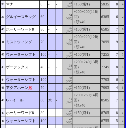
33
マナ
0
-
-
+150(砦1)
5935
8
38
4
(+50)
+200+200(11周
34
グルイースラッグ
60
-
-
回)
6385
6
39
2
(+50)
+領x40
35
ホーリーワード8
80
-
-
+150(砦1)
6585
7
40
0
(+50)
+200+220(12周
36
ミストウィング
70
-
-
回)
7055
9
41
4
(+50)
+領x40
37
ウォーターシフト
100
-
-
+150(砦1)
7255
7
42
2
(+50)
+200+240(13周
38
ボーテックス
40
-
-
回)
7745
8
43
4
(+50)
+領x40
39
ウォーターシフト
100
-
-
7795
6
44
1
(+50)
40
アクアホーン
※
70
-
-
+150(砦1)
7995
4
45
5
(+50)
+200+260(14周
41
G・イール
60
水
-
回)
8505
7
46
0
(+50)
+領x40
42
ホーリーワード8
80
-
-
+150(砦1)
8705
8
47
1
(+50)
43
ウォーターシフト
100
-
-
8755
5
48
3
(+50)