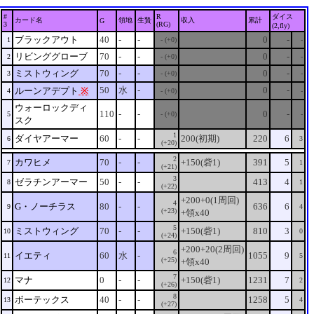
#
R
ダイス
カード名
領地
生贄
収入
累計
G
3
(RG)
(2,fly)
ブラックアウト
40
-
-
0
-
1
- (+0)
-
リビンググローブ
70
-
-
0
-
2
- (+0)
-
ミストウィング
70
-
-
0
-
3
- (+0)
-
50
水
-
0
-
ルーンアデプト
※
4
- (+0)
-
ウォーロックディ
110
-
-
0
-
5
- (+0)
-
スク
1
ダイヤアーマー
60
-
-
200(初期)
220
6
6
3
(+20)
2
カワヒメ
70
-
-
+150(砦1)
391
5
7
1
(+21)
3
ゼラチンアーマー
50
-
-
413
4
8
1
(+22)
+200+0(1周回)
4
G・ノーチラス
80
-
-
636
6
9
4
(+23)
+領x40
5
ミストウィング
70
-
-
+150(砦1)
810
3
10
0
(+24)
+200+20(2周回)
6
イエティ
60
水
-
1055
9
11
5
(+25)
+領x40
7
マナ
0
-
-
+150(砦1)
1231
7
12
2
(+26)
8
ボーテックス
40
-
-
1258
5
13
4
(+27)