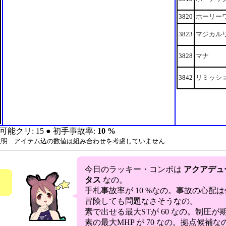
3820
ホーリー
3823
マジカル
3828
マナ
3842
リミッシ
可能クリ: 15 ● 初手事故率:
10 %
説明 アイテム込の数値は組み合わせを考慮していません
今日のラッキー・コンボは
アクアデュ
タス
なの。
。
手札事故率が 10 %なの。事故の心配
冒険しても問題なさそうなの。
素で出せる最大STが 60 なの。制圧
素の最大MHP が 70 なの。拠点候補な