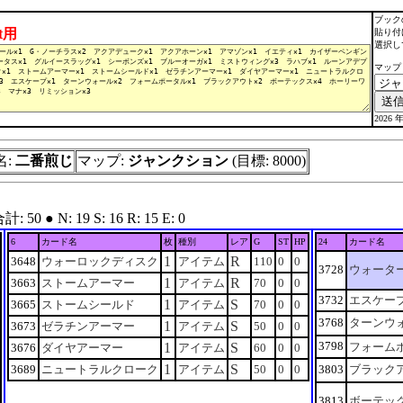
ブック
lt用
貼り付
選択し
マップ
2026 年
名:
二番煎じ
マップ:
ジャンクション
(目標: 8000)
 ● N: 19 S: 16 R: 15 E: 0
6
カード名
枚
種別
レア
G
ST
HP
24
カード名
1
R
3648
ウォーロックディスク
アイテム
110
0
0
3728
ウォータ
1
R
3663
ストームアーマー
アイテム
70
0
0
3732
エスケー
1
S
3665
ストームシールド
アイテム
70
0
0
3768
ターンウ
1
S
3673
ゼラチンアーマー
アイテム
50
0
0
3798
1
S
フォーム
3676
ダイヤアーマー
アイテム
60
0
0
1
S
3689
ニュートラルクローク
アイテム
50
0
0
3803
ブラック
3813
ボーテッ