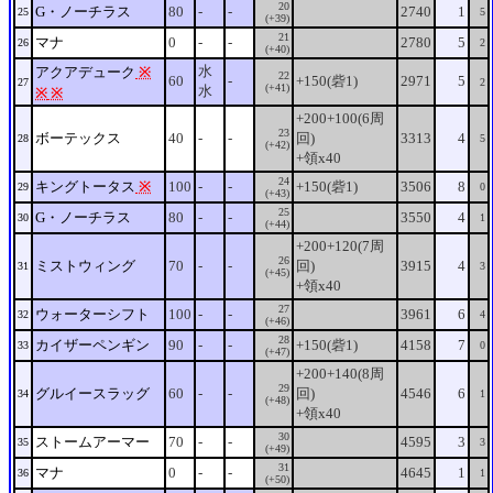
20
G・ノーチラス
80
-
-
2740
1
25
5
(+39)
21
マナ
0
-
-
2780
5
26
2
(+40)
水
アクアデューク
※
22
60
-
+150(砦1)
2971
5
27
2
(+41)
水
※
※
+200+100(6周
23
ボーテックス
40
-
-
回)
3313
4
28
5
(+42)
+領x40
24
キングトータス
※
100
-
-
+150(砦1)
3506
8
29
0
(+43)
25
G・ノーチラス
80
-
-
3550
4
30
1
(+44)
+200+120(7周
26
ミストウィング
70
-
-
回)
3915
4
31
3
(+45)
+領x40
27
ウォーターシフト
100
-
-
3961
6
32
4
(+46)
28
カイザーペンギン
90
-
-
+150(砦1)
4158
7
33
0
(+47)
+200+140(8周
29
グルイースラッグ
60
-
-
回)
4546
6
34
1
(+48)
+領x40
30
ストームアーマー
70
-
-
4595
3
35
3
(+49)
31
マナ
0
-
-
4645
1
36
1
(+50)