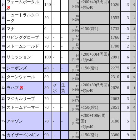
フォームポータル
+200+40(3周回)
9
140
-
-
1526
3
14
0
(+28)
+領x40
※
ニュートラルクロ
10
50
-
-
1555
3
15
1
(+29)
ーク
11
マナ
0
-
-
+150(砦1)
1735
5
16
2
(+30)
12
リビンググローブ
70
-
-
1766
2
17
1
(+31)
13
ストームシールド
70
-
-
1798
2
18
5
(+32)
+200+60(4周回)
14
リミッション
100
-
-
2091
6
19
1
(+33)
+領x40
15
シーボンズ
40
-
-
+150(砦1)
2275
6
20
3
(+34)
16
ターンウォール
80
-
-
2310
6
21
0
(+35)
水
生
+200+80(5周回)
17
ラハブ
※
80
2626
6
22
4
(+36)
水
贄
+領x40
18
マジカルリープ
70
-
-
2663
3
23
1
(+37)
19
ストームアーマー
70
-
-
+150(砦1)
2851
6
24
0
(+38)
+200+100(6周
20
アマゾン
70
-
-
回)
3190
5
25
5
(+39)
+領x40
21
カイザーペンギン
90
-
-
+150(砦1)
3380
9
26
0
(+40)