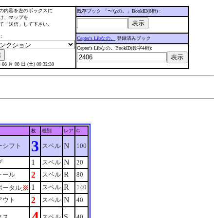
の内容を左のボックスに
既存ブック 「〜なの。」BookID(8桁) :
け、マップを
て「送信」して下さい。
：
Cepter's Libなの。
登録済みブック
Cepter's Libなの。BookID(数字4桁):
 08 月 08 日 (土) 00:32:30
枚
種別
レア
G
3
N
ーシフト
スペル
100
1
N
プ
スペル
20
2
R
ォール
スペル
80
1
R
スペル
140
ポータル
※
2
N
アウト
スペル
40
4
S
クス
スペル
40