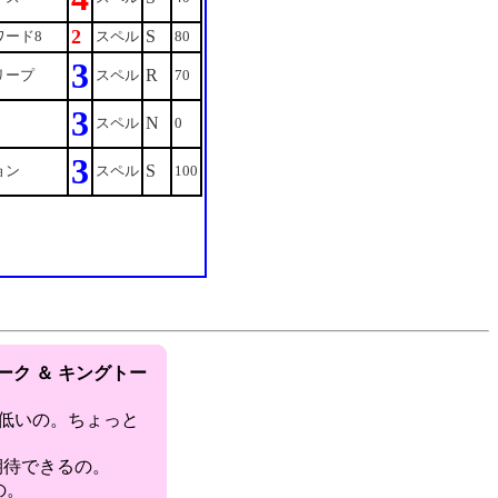
2
S
ワード8
スペル
80
3
R
リープ
スペル
70
3
N
スペル
0
3
S
ョン
スペル
100
ーク ＆ キングトー
は低いの。ちょっと
が期待できるの。
の。