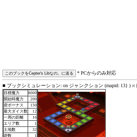
* PCからのみ対応
■ ブックシミュレーション: on ジャンクション (mapid: 13} )
※
目標魔力
8000
開始時魔力
200
砦ボーナス
150
最大ダイス数
12
一周の距離
16
エリア数
1
土地数
32
砦数
1