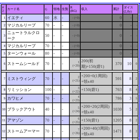
#
R
ダイス
カード名
領地
生贄
収入
累計
G
2
(RG)
(2,fly)
イエティ
60
水
-
0
-
1
- (+0)
-
マジカルリープ
70
-
-
0
-
2
- (+0)
-
ニュートラルクロ
50
-
-
0
-
3
- (+0)
-
ーク
マジカルリープ
70
-
-
0
-
4
- (+0)
-
ターンウォール
80
-
-
0
-
5
- (+0)
-
200(初
1
ストームシールド
70
-
-
370
10
6
0
(+20)
期)+150(砦1)
+200+0(1周回)
2
ミストウィング
70
-
-
591
8
7
2
(+21)
+領x40
3
リミッション
100
-
-
+150(砦1)
763
8
8
4
(+22)
4
カワヒメ
70
-
-
786
3
9
5
(+23)
+200+20(2周回)
5
ブラックアウト
40
-
-
1030
5
10
2
(+24)
+領x40
6
アマゾン
70
-
-
+150(砦1)
1205
8
11
2
(+25)
+200+40(3周回)
7
ストームアーマー
70
-
-
1471
8
12
2
(+26)
+領x40