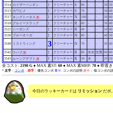
1
S
3514
カイザーペンギン
クリーチャー
90
-
-
30
50
1
S
3515
カワヒメ
クリーチャー
70
-
-
30
40
1
N
3517
クリーチャー
100
-
-
50
60
キングトータス
※
1
R
3518
グルイースラッグ
クリーチャー
60
-
-
30
40
1
R
3521
シーボンズ
クリーチャー
40
-
-
10
40
1
N
3536
ブルーオーガ
クリーチャー
80
-
-
40
50
3
N
3540
ミストウィング
クリーチャー
70
-
-
30
40
1
R
3542
クリーチャー
80
水水
生贄
60
60
ラハブ
※
1
R
3545
クリーチャー
50
水
-
20
20
ルーンアデプト
※
全コスト:
2190 G
● MAX 素ST:
60
● MAX 素MHP:
70
● 即置き
*
太字
：
コンボ
赤字
：優先コンボ
青※
: コンボの説明
赤※
： 猿コンボの
今日のラッキーカードは
リミッション
だポ