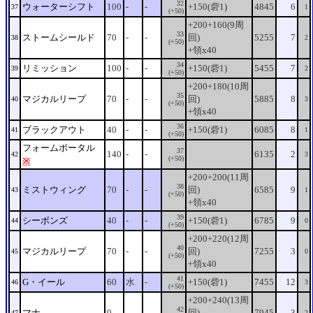
32
ウォーターシフト
100
-
-
+150(砦1)
4845
6
37
1
(+50)
+200+160(9周
33
ストームシールド
70
-
-
回)
5255
7
38
2
(+50)
+領x40
34
リミッション
100
-
-
+150(砦1)
5455
7
39
2
(+50)
+200+180(10周
35
マジカルリープ
70
-
-
回)
5885
8
40
3
(+50)
+領x40
36
ブラックアウト
40
-
-
+150(砦1)
6085
8
41
1
(+50)
フォームポータル
37
140
-
-
6135
2
42
3
(+50)
※
+200+200(11周
38
ミストウィング
70
-
-
回)
6585
9
43
1
(+50)
+領x40
39
シーボンズ
40
-
-
+150(砦1)
6785
9
44
0
(+50)
+200+220(12周
40
マジカルリープ
70
-
-
回)
7255
3
45
0
(+50)
+領x40
41
G・イール
60
水
-
+150(砦1)
7455
12
46
3
(+50)
+200+240(13周
42
マナ
0
-
-
回)
7945
3
47
2