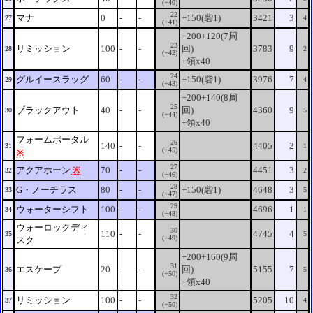
(+40)
22
マナ
0
-
-
+150(砦1)
3421
3
27
4
(+41)
+200+120(7周
23
リミッション
100
-
-
回)
3783
9
28
2
(+42)
+領x40
24
グルイースラッグ
60
-
-
+150(砦1)
3976
7
29
4
(+43)
+200+140(8周
25
ブラックアウト
40
-
-
回)
4360
9
30
5
(+44)
+領x40
フォームポータル
26
140
-
-
4405
2
31
1
(+45)
※
27
アクアホーン
※
70
-
-
4451
3
32
2
(+46)
28
G・ノーチラス
80
-
-
+150(砦1)
4648
3
33
5
(+47)
29
ウォーターシフト
100
-
-
4696
1
34
1
(+48)
ウォーロックディ
30
110
-
-
4745
4
35
5
(+49)
スク
+200+160(9周
31
エスケープ
20
-
-
回)
5155
7
36
5
(+50)
+領x40
32
リミッション
100
-
-
5205
10
37
4
(+50)