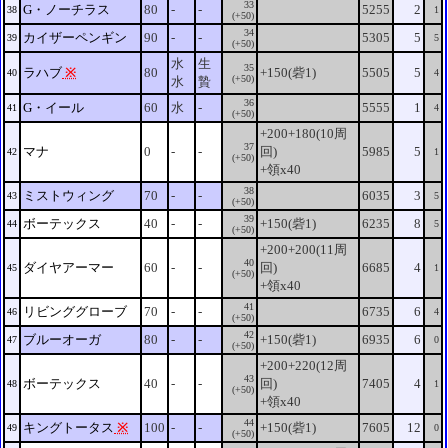
33
G・ノーチラス
80
-
-
5255
2
38
1
(+50)
34
カイザーペンギン
90
-
-
5305
5
39
5
(+50)
水
生
35
ラハブ
※
80
+150(砦1)
5505
5
40
4
(+50)
水
贄
36
G・イール
60
水
-
5555
1
41
4
(+50)
+200+180(10周
37
マナ
0
-
-
回)
5985
5
42
1
(+50)
+領x40
38
ミストウィング
70
-
-
6035
3
43
5
(+50)
39
ボーテックス
40
-
-
+150(砦1)
6235
8
44
5
(+50)
+200+200(11周
40
ダイヤアーマー
60
-
-
回)
6685
4
45
1
(+50)
+領x40
41
リビンググローブ
70
-
-
6735
6
46
4
(+50)
42
ブルーオーガ
80
-
-
+150(砦1)
6935
6
47
0
(+50)
+200+220(12周
43
ボーテックス
40
-
-
回)
7405
4
48
1
(+50)
+領x40
44
キングトータス
※
100
-
-
+150(砦1)
7605
12
49
0
(+50)