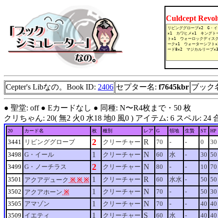
Culdcept Revo
Cepter's Libなの。Book ID:
2406
セプター名:
f7645kbr
ブック
● 聖堂: off ● Eカードなし ● 同種: N〜R4枚まで・50 枚
クリちゃん: 20( 無2 火0 水18 地0 風0 ) アイテム: 6 スペル: 24 合計: 50
20
カード名
枚
種別
レア
G
領地
生贄
ST
HP
2
R
3441
リビンググローブ
クリーチャー
70
-
-
0
30
1
N
3498
G・イール
クリーチャー
60
水
-
30
50
2
N
3499
G・ノーチラス
クリーチャー
80
-
-
10
70
1
R
3501
クリーチャー
60
水水
-
50
50
アクアデューク
※
※
※
1
N
3502
クリーチャー
70
-
-
50
30
アクアホーン
※
1
N
3505
アマゾン
クリーチャー
70
-
-
40
40
1
S
3509
イエティ
クリーチャー
60
水
-
40
40