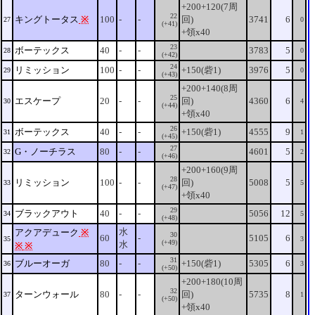
+200+120(7周
22
キングトータス
※
100
-
-
回)
3741
6
27
0
(+41)
+領x40
23
ボーテックス
40
-
-
3783
5
28
0
(+42)
24
リミッション
100
-
-
+150(砦1)
3976
5
29
0
(+43)
+200+140(8周
25
エスケープ
20
-
-
回)
4360
6
30
4
(+44)
+領x40
26
ボーテックス
40
-
-
+150(砦1)
4555
9
31
1
(+45)
27
G・ノーチラス
80
-
-
4601
5
32
2
(+46)
+200+160(9周
28
リミッション
100
-
-
回)
5008
5
33
5
(+47)
+領x40
29
ブラックアウト
40
-
-
5056
12
34
5
(+48)
水
アクアデューク
※
30
60
-
5105
6
35
3
(+49)
水
※
※
31
ブルーオーガ
80
-
-
+150(砦1)
5305
6
36
3
(+50)
+200+180(10周
32
ターンウォール
80
-
-
回)
5735
8
37
1
(+50)
+領x40