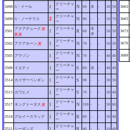
クリーチャ
1
N
3498
G・イール
60
水
-
30
50
3663
ー
クリーチャ
2
N
3499
G・ノーチラス
80
-
-
10
70
3665
ー
クリーチャ
水
アクアデューク
※
1
R
3501
60
-
50
50
3673
ー
水
※
※
クリーチャ
1
N
3676
3502
アクアホーン
※
70
-
-
50
30
ー
クリーチャ
1
N
3689
3505
アマゾン
70
-
-
40
40
ー
クリーチャ
1
S
3509
イエティ
60
水
-
40
40
ー
クリーチャ
1
S
3514
カイザーペンギン
90
-
-
30
50
ー
クリーチャ
1
S
3515
カワヒメ
70
-
-
30
40
ー
クリーチャ
1
N
3517
キングトータス
※
100
-
-
50
60
ー
クリーチャ
1
R
3518
グルイースラッグ
60
-
-
30
40
ー
クリーチャ
1
R
3521
シーボンズ
40
-
-
10
40