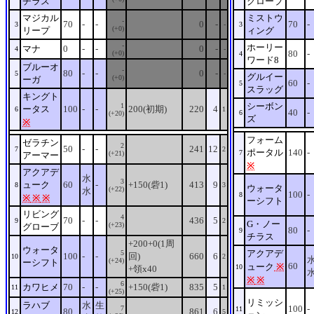
チラス
グローブ
マジカル
ミストウ
-
70
-
-
0
-
70
-
3
-
3
(+0)
リープ
ィング
-
ホーリー
マナ
0
-
-
0
-
4
-
80
-
(+0)
4
ワード8
ブルーオ
-
80
-
-
0
-
5
-
グルイー
(+0)
ーガ
60
-
5
スラッグ
キングト
シーボン
1
ータス
100
-
-
200(初期)
220
4
6
1
40
-
6
(+20)
ズ
※
フォーム
ゼラチン
2
50
-
-
241
12
7
2
ポータル
140
-
7
(+21)
アーマー
※
アクアデ
水
3
ューク
60
-
+150(砦1)
413
9
8
3
ウォータ
(+22)
水
100
-
8
※
※
※
ーシフト
リビング
4
70
-
-
436
5
9
2
G・ノー
(+23)
グローブ
80
-
9
チラス
+200+0(1周
ウォータ
アクアデ
5
100
-
-
回)
660
6
10
2
(+24)
ーシフト
60
ューク
※
10
+領x40
※
※
6
カワヒメ
70
-
-
+150(砦1)
835
5
11
1
(+25)
リミッシ
ラハブ
水
生
100
-
7
11
80
861
6
12
5