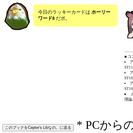
今日のラッキーカードは
ホーリー
ワード8
だポ。
■ 
ST1
ST1
ST
理論
* PCから