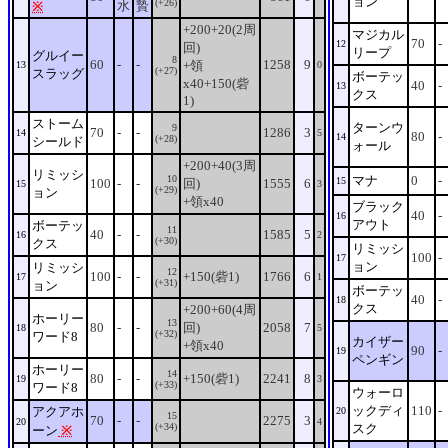
ョン
(+26)
水
贄
※
+200+20(2周
マジカル
70
-
12
回)
リープ
グルイー
8
60
-
-
1258
9
+領
13
0
(+27)
スラッグ
ボーテッ
x40+150(砦
40
-
13
クス
1)
ストーム
ターンウ
9
70
-
-
1286
3
14
5
80
-
14
(+28)
シールド
ォール
+200+40(3周
リミッシ
10
マナ
0
-
15
100
-
-
回)
1555
6
15
3
(+29)
ョン
+領x40
ブラック
40
-
16
アウト
ボーテッ
11
40
-
-
1585
5
16
2
(+30)
クス
リミッシ
100
-
17
ョン
リミッシ
12
100
-
-
+150(砦1)
1766
6
17
1
(+31)
ョン
ボーテッ
40
-
18
クス
+200+60(4周
ホーリー
13
80
-
-
回)
2058
7
18
5
(+32)
ワード8
カイザー
+領x40
90
-
19
ペンギン
ホーリー
14
80
-
-
+150(砦1)
2241
8
19
3
(+33)
ワード8
ウォーロ
ックディ
110
-
アクアホ
20
15
70
-
-
2275
3
20
4
(+34)
スク
ーン
※