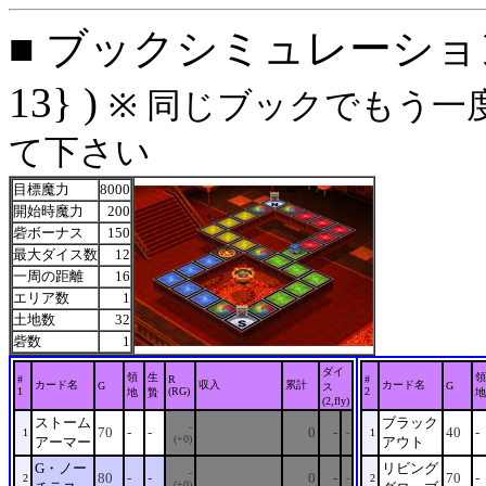
■ ブックシミュレーション: 
13} )
※ 同じブックでもう一
て下さい
目標魔力
8000
開始時魔力
200
砦ボーナス
150
最大ダイス数
12
一周の距離
16
エリア数
1
土地数
32
砦数
1
ダイ
領
生
領
#
R
#
カード名
収入
累計
カード名
G
G
ス
1
(RG)
2
地
贄
地
(2,fly)
ストーム
ブラック
-
70
-
-
0
-
40
-
1
-
1
(+0)
アーマー
アウト
G・ノー
リビング
-
80
-
-
0
-
70
-
2
-
2
(+0)