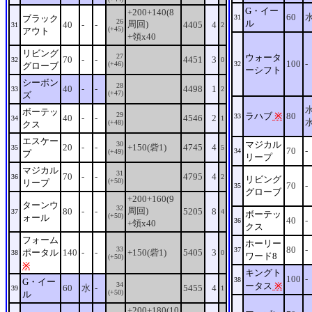
G・イー
+200+140(8
60
ブラック
31
26
ル
周回)
40
-
-
4405
4
31
2
(+45)
アウト
+領x40
リビング
27
ウォータ
70
-
-
4451
3
32
0
100
-
(+46)
32
グローブ
ーシフト
シーボン
28
40
-
-
4498
1
33
2
(+47)
ズ
ボーテッ
29
ラハブ
※
80
33
40
-
-
4546
2
34
1
(+48)
クス
エスケー
マジカル
30
20
-
-
+150(砦1)
4745
4
35
5
70
-
34
(+49)
プ
リープ
マジカル
31
70
-
-
4795
4
36
2
リビング
(+50)
リープ
70
-
35
グローブ
+200+160(9
ターンウ
32
周回)
80
-
-
5205
8
37
4
ボーテッ
(+50)
ォール
40
-
36
+領x40
クス
フォーム
ホーリー
80
-
33
37
ポータル
140
-
-
+150(砦1)
5405
3
38
0
ワード8
(+50)
※
キングト
100
-
38
G・イー
34
ータス
※
60
水
-
5455
4
39
1
(+50)
ル
+200+180(10