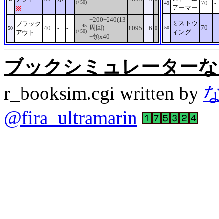
(+50)
70
-
49
アーマー
※
+200+240(13
ミストウ
ブラック
45
周回)
70
-
40
-
-
8095
6
50
50
0
(+50)
ィング
アウト
+領x40
ブックシミュレーターなの。Rev
r_booksim.cgi written by
@fira_ultramarin