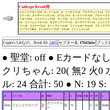
Culdcept Revolt用
Cepter's Libなの。Book ID:
2405
セプター名:
f7645kbr
ブック
● 聖堂: off ● Eカードな
クリちゃん: 20( 無2 火0 
ル: 24 合計: 50 ● N: 19 S: 1
レ
20
カード名
枚
種別
G
領地
生贄
ST
HP
6
ア
クリーチャ
2
R
3441
リビンググローブ
70
-
-
0
30
3648
ー