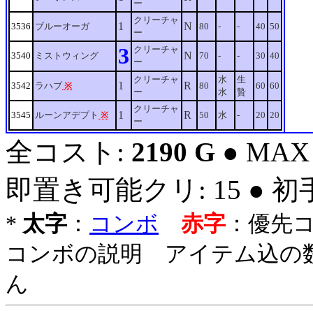
ー
クリーチャ
1
N
3536
ブルーオーガ
80
-
-
40
50
ー
3
クリーチャ
N
3540
ミストウィング
70
-
-
30
40
ー
クリーチャ
水
生
1
R
3542
ラハブ
※
80
60
60
ー
水
贄
クリーチャ
1
R
3545
ルーンアデプト
※
50
水
-
20
20
ー
全コスト:
2190 G
● MAX
即置き可能クリ: 15 ● 
*
太字
：
コンボ
赤字
：優先
コンボの説明 アイテム込の
ん