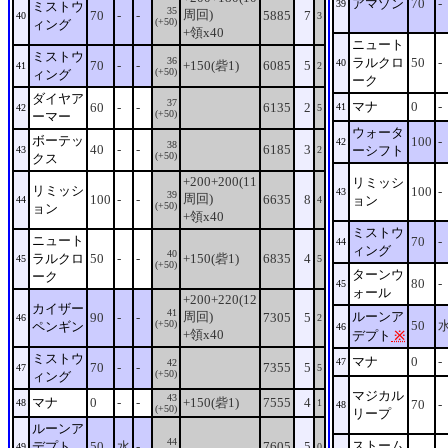
アマゾン
70
-
39
ミストウ
35
周回)
70
-
-
5885
7
40
3
(+50)
ィング
+領x40
ニュート
ミストウ
36
ラルクロ
50
-
40
70
-
-
+150(砦1)
6085
5
41
2
(+50)
ィング
ーク
ダイヤア
37
マナ
0
-
60
-
-
6135
2
41
42
5
(+50)
ーマー
ウォータ
ボーテッ
100
-
42
38
40
-
-
6185
3
ーシフト
43
2
(+50)
クス
+200+200(11
リミッシ
リミッシ
100
-
43
39
周回)
100
-
-
6635
8
ョン
44
4
(+50)
ョン
+領x40
ミストウ
ニュート
70
-
44
ィング
40
ラルクロ
50
-
-
+150(砦1)
6835
4
45
5
(+50)
ターンウ
ーク
80
-
45
ォール
+200+220(12
カイザー
41
周回)
ルーンア
90
-
-
7305
5
46
2
(+50)
50
ペンギン
46
+領x40
デプト
※
ミストウ
マナ
0
-
47
42
70
-
-
7355
5
47
5
(+50)
ィング
マジカル
43
マナ
0
-
-
+150(砦1)
7555
4
48
1
70
-
48
(+50)
リープ
ルーンア
44
ストーム
デプト
50
水
-
7605
5
49
0