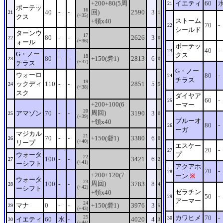
+200+80(5周
イエティ
60
21
ボーテッ
16
40
-
-
回)
2590
3
21
1
(+35)
クス
ストーム
+領x40
70
-
22
シールド
ターンウ
17
80
-
-
2626
3
22
0
(+36)
ォール
ボーテッ
40
-
23
G・ノー
クス
18
80
-
-
+150(砦1)
2813
6
23
0
(+37)
チラス
G・ノー
ウォーロ
80
-
24
チラス
19
ックディ
110
-
-
2851
5
24
5
(+38)
スク
ダイヤア
60
-
25
+200+100(6
ーマー
20
周回)
アマゾン
70
-
-
3190
3
25
0
(+39)
ブルーオ
+領x40
80
-
26
ーガ
マジカル
21
70
-
-
+150(砦1)
3380
6
26
0
(+40)
リープ
エスケー
20
-
27
ウォータ
プ
22
100
-
-
3421
6
27
2
(+41)
ーシフト
アクアホ
70
-
28
+200+120(7
ーン
※
ウォータ
23
周回)
100
-
-
3783
8
28
4
(+42)
ーシフト
ゼラチン
+領x40
50
-
29
アーマー
24
マナ
0
-
-
+150(砦1)
3976
3
29
5
(+43)
25
カワヒメ
70
-
30
イエティ
60
水
-
4020
4
30
3
(+44)