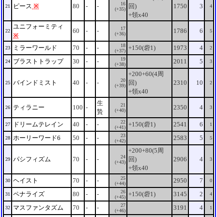
16
ピース
※
80
-
-
回)
1750
3
21
4
(+35)
+領x40
ユニフォーミティ
17
60
-
-
1786
6
22
5
(+36)
※
18
ミラーワールド
70
-
-
+150(砦1)
1973
4
23
2
(+37)
19
ブラストトラップ
30
-
-
2011
5
24
3
(+38)
+200+60(4周
20
バインドミスト
40
-
-
回)
2310
10
25
2
(+39)
+領x40
生
21
ティラニー
100
-
2350
4
26
3
(+40)
贄
22
ドリームテレイン
40
-
-
+150(砦1)
2541
6
27
1
(+41)
23
ホーリーワード6
50
-
-
2583
5
28
5
(+42)
+200+80(5周
24
パシフィズム
70
-
-
回)
2906
4
29
3
(+43)
+領x40
25
ヘイスト
70
-
-
2950
7
30
0
(+44)
26
ペナライズ
80
-
-
+150(砦1)
3145
2
31
4
(+45)
27
マスファンタズム
70
-
-
3191
4
32
1
(+46)