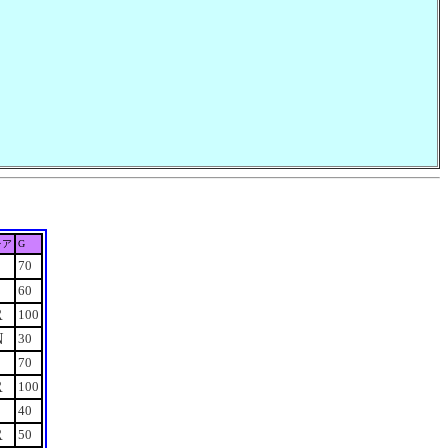
レア
G
S
70
S
60
R
100
N
30
S
70
R
100
S
40
R
50