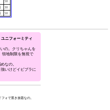
S
50
N
30
N
50
＆ ユニフォーミティ
 高いの。クリちゃんを
、領地制限を無視で
弱めなの。
ェに強いけどイビブラに
イフォで置き放題なの。