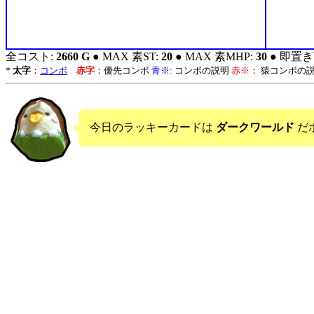
全コスト:
2660 G
● MAX 素ST:
20
● MAX 素MHP:
30
● 即置き
*
太字
：
コンボ
赤字
：優先コンボ
青※
: コンボの説明
赤※
： 猿コンボの
今日のラッキーカードは
ダークワールド
だ