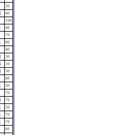
S
30
N
40
S
100
R
40
S
70
R
80
S
40
N
30
N
10
N
50
S
80
R
50
S
70
N
70
R
50
R
70
R
70
S
60