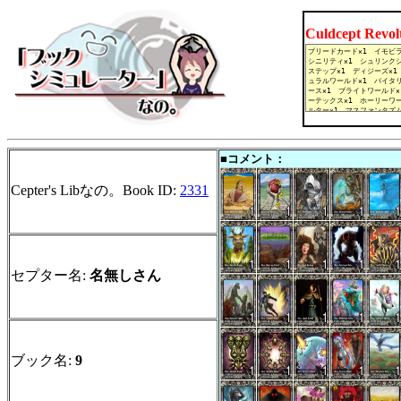
Culdcept Revo
■コメント：
Cepter's Libなの。Book ID:
2331
セプター名:
名無しさん
ブック名:
9