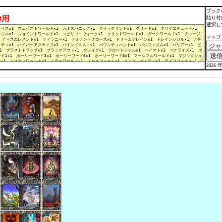
ブック
lt用
貼り付
選択し
マップ
2026 年