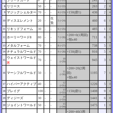
ブリードカード
0
-
-
241
2
7
2 (+21)
3
リリース
50
-
-
263
2
8
3 (+22)
0
マジックシェルター
70
-
-
+150(砦1)
436
2
9
4 (+23)
4
生
ディスエレメント
20
-
460
6
10
5 (+24)
1
贄
リキッドフォーム
30
-
-
485
1
11
6 (+25)
2
+200+0(1周回)
ホーリーワード8
80
-
-
711
6
12
7 (+26)
3
+領x40
メタルフォーム
70
-
-
738
5
13
8 (+27)
5
ナチュラルワールド
70
-
-
+150(砦1)
916
5
14
9 (+28)
4
ウェイストワールド
10
70
-
-
945
3
15
5
(+29)
※
+200+20(2周
11
マーシフルワールド
50
-
-
回)
1195
7
16
1
(+30)
+領x40
12
ハイパーアクティブ
40
-
-
1226
5
17
3
(+31)
13
プレイグ
100
-
-
+150(砦1)
1408
9
18
4
(+32)
14
ディジーズ
30
-
-
1441
6
19
0
(+33)
15
ジョイントワールド
50
-
-
1475
1
20
3
(+34)
+200+40(3周