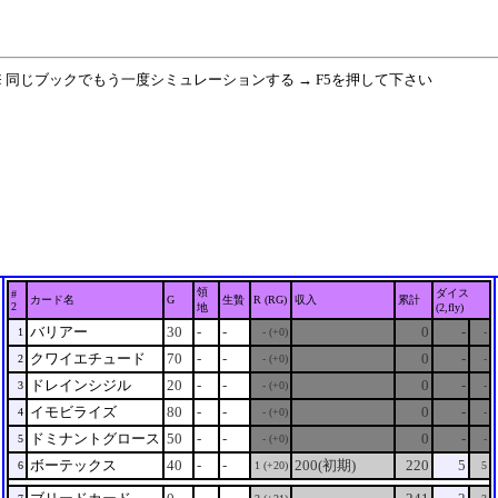
※ 同じブックでもう一度シミュレーションする → F5を押して下さい
領
ダイス
#
カード名
G
生贄
R (RG)
収入
累計
2
地
(2,fly)
バリアー
30
-
-
0
-
1
- (+0)
-
クワイエチュード
70
-
-
0
-
2
- (+0)
-
ドレインシジル
20
-
-
0
-
3
- (+0)
-
イモビライズ
80
-
-
0
-
4
- (+0)
-
ドミナントグロース
50
-
-
0
-
5
- (+0)
-
ボーテックス
40
-
-
200(初期)
220
5
6
1 (+20)
5