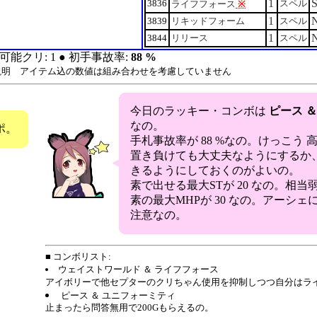
1
3836
スペル
ライフフォース
※
1
3839
リキッドフォーム
スペル
1
3844
リリース
スペル
可能クリ: 1 ● 初手事故率:
88 %
説明 アイテム込の数値は組み合わせを考慮していません
今日のラッキー・コンボは
ピース 
なの。
ポ。
手札事故率が 88 %なの。けっこう
置き負けても大丈夫なようにするか
きるようにしておくのがよいの。
素で出せる最大STが 20 なの。相当
素の最大MHPが 30 なの。アーシ
注意なの。
■ コンボリスト:
ウェイストワールド ＆ ライフフォース
アイボリーで他セプターのクリちゃん使用を抑制しつつ自分はラ
ピース ＆ ユニフォーミティ
止まったら問答無用で200Gもらえるの。