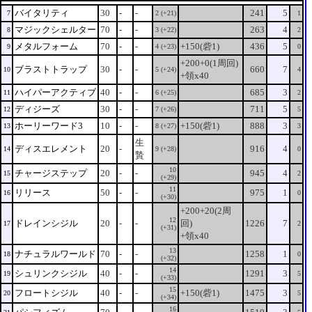
バイタリティ
30
-
-
241
5
7
2 (+21)
1
マジックシェルター
70
-
-
263
4
8
3 (+22)
2
メタルフォーム
70
-
-
+150(砦1)
436
5
9
4 (+23)
0
+200+0(1周回)
ブラストトラップ
30
-
-
660
7
10
5 (+24)
4
+領x40
ハイパーアクティブ
40
-
-
685
3
11
6 (+25)
2
ディジーズ
30
-
-
711
5
12
7 (+26)
5
ホーリーワード3
10
-
-
+150(砦1)
888
3
13
8 (+27)
3
生
ディスエレメント
20
-
916
4
14
9 (+28)
0
贄
10
チャージステップ
20
-
-
945
4
15
2
(+29)
11
リリース
50
-
-
975
1
16
0
(+30)
+200+20(2周
12
ドレインシジル
20
-
-
回)
1226
7
17
2
(+31)
+領x40
13
ナチュラルワールド
70
-
-
1258
1
18
0
(+32)
14
シュリンクシジル
40
-
-
1291
3
19
5
(+33)
15
フロートシジル
40
-
-
+150(砦1)
1475
3
20
5
(+34)
16