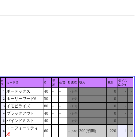
領
ダイス
#
カード名
G
生贄
R (RG)
収入
累計
3
地
(2,fly)
ボーテックス
40
-
-
0
-
1
- (+0)
-
ホーリーワード6
50
-
-
0
-
2
- (+0)
-
イモビライズ
80
-
-
0
-
3
- (+0)
-
ブラックアウト
40
-
-
0
-
4
- (+0)
-
バインドミスト
40
-
-
0
-
5
- (+0)
-
ユニフォーミティ
60
-
-
200(初期)
220
1
6
1 (+20)
3
※