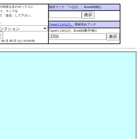
の内容を左のボックスに
既存ブック 「〜なの。」BookID(8桁) :
け、マップを
て「送信」して下さい。
：
Cepter's Libなの。
登録済みブック
Cepter's Libなの。BookID(数字4桁):
 08 月 08 日 (土) 19:04:08