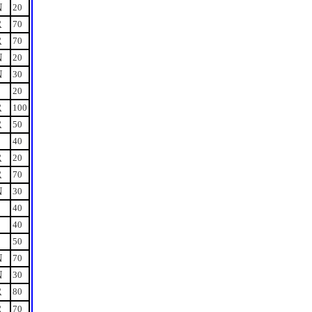
N
20
R
70
R
70
N
20
N
30
S
20
R
100
R
50
S
40
R
20
R
70
N
30
S
40
S
40
S
50
N
70
N
30
R
80
R
70