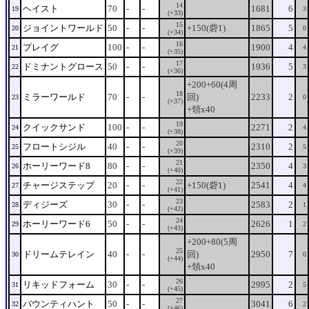
14
ヘイスト
70
-
-
1681
6
19
3
(+33)
15
ジョイントワールド
50
-
-
+150(砦1)
1865
5
20
0
(+34)
16
プレイグ
100
-
-
1900
4
21
4
(+35)
17
ドミナントグロース
50
-
-
1936
5
22
3
(+36)
+200+60(4周
18
ミラーワールド
70
-
-
回)
2233
2
23
0
(+37)
+領x40
19
クイックサンド
100
-
-
2271
2
24
4
(+38)
20
フロートシジル
40
-
-
2310
2
25
5
(+39)
21
ホーリーワード8
80
-
-
2350
4
26
3
(+40)
22
チャージステップ
20
-
-
+150(砦1)
2541
4
27
4
(+41)
23
ディジーズ
30
-
-
2583
2
28
1
(+42)
24
ホーリーワード6
50
-
-
2626
1
29
2
(+43)
+200+80(5周
25
ドリームテレイン
40
-
-
回)
2950
7
30
0
(+44)
+領x40
26
リキッドフォーム
30
-
-
2995
2
31
5
(+45)
27
バウンティハント
50
-
-
3041
6
32
2
(+46)