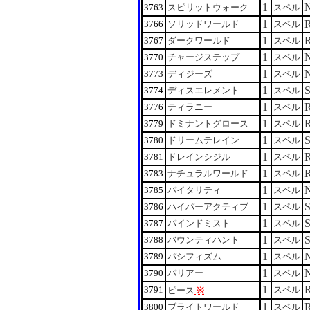
1
3763
スピリットウォーク
スペル
1
3766
ソリッドワールド
スペル
1
3767
ダークワールド
スペル
1
3770
チャージステップ
スペル
1
3773
ディジーズ
スペル
1
3774
ディスエレメント
スペル
1
3776
ティラニー
スペル
1
3779
ドミナントグロース
スペル
1
3780
ドリームテレイン
スペル
1
3781
ドレインシジル
スペル
1
3783
ナチュラルワールド
スペル
1
3785
バイタリティ
スペル
1
3786
ハイパーアクティブ
スペル
1
3787
バインドミスト
スペル
1
3788
バウンティハント
スペル
1
3789
パシフィズム
スペル
1
3790
バリアー
スペル
1
3791
スペル
ピース
※
1
3800
ブライトワールド
スペル