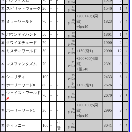
パシフィズム
70
-
-
1510
3
21
5
(+35)
17
スピリットウォーク
20
-
-
1546
1
22
3
(+36)
+200+40(3周
18
ミラーワールド
70
-
-
回)
1823
7
23
0
(+37)
+領x40
19
バウンティハント
50
-
-
1861
1
24
3
(+38)
20
クワイエチュード
70
-
-
1900
2
25
4
(+39)
21
ミスティワールド
50
-
-
+150(砦1)
2090
12
26
0
(+40)
+200+60(4周
22
マスファンタズム
70
-
-
回)
2391
8
27
4
(+41)
+領x40
23
シニリティ
100
-
-
2433
6
28
3
(+42)
24
ホーリーワード8
80
-
-
+150(砦1)
2626
5
29
5
(+43)
ウェイストワールド
25
70
-
-
2670
7
30
1
(+44)
※
+200+80(5周
26
ホーリーワード1
30
-
-
回)
2995
3
31
0
(+45)
+領x40
生
27
ティラニー
100
-
3041
4
32
5
(+46)
贄