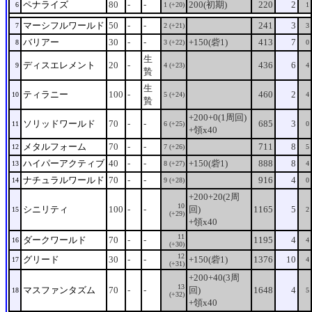
ペナライズ
80
-
-
200(初期)
220
2
6
1 (+20)
1
マーシフルワールド
50
-
-
241
3
7
2 (+21)
3
バリアー
30
-
-
+150(砦1)
413
7
8
3 (+22)
0
生
ディスエレメント
20
-
436
6
9
4 (+23)
4
贄
生
ティラニー
100
-
460
2
10
5 (+24)
4
贄
+200+0(1周回)
ソリッドワールド
70
-
-
685
3
11
6 (+25)
0
+領x40
メタルフォーム
70
-
-
711
8
12
7 (+26)
5
ハイパーアクティブ
40
-
-
+150(砦1)
888
8
13
8 (+27)
4
ナチュラルワールド
70
-
-
916
4
14
9 (+28)
0
+200+20(2周
10
シニリティ
100
-
-
回)
1165
5
15
2
(+29)
+領x40
11
ダークワールド
70
-
-
1195
4
16
4
(+30)
12
グリード
30
-
-
+150(砦1)
1376
10
17
4
(+31)
+200+40(3周
13
マスファンタズム
70
-
-
回)
1648
4
18
5
(+32)
+領x40