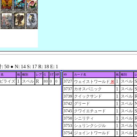
 N: 14 S: 17 R: 18 E: 1
ド名
枚
種別
レア
G
ST
HP
49
カード名
枚
種別
1
R
1
ビライズ
スペル
80
0
0
3727
スペル
ウェイストワールド
※
1
3737
カオスパニック
スペル
1
3739
クイックサンド
スペル
1
3742
グリード
スペル
1
3745
クワイエチュード
スペル
1
3750
シニリティ
スペル
1
3753
シュリンクシジル
スペル
1
3754
ジョイントワールド
スペル