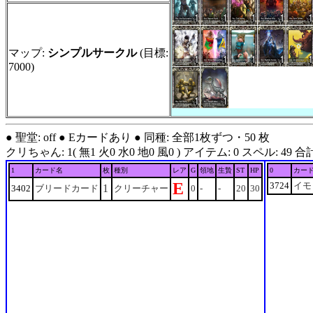
マップ:
シンプルサークル
(目標:
7000)
● 聖堂: off ● Eカードあり ● 同種: 全部1枚ずつ・50 枚
クリちゃん: 1( 無1 火0 水0 地0 風0 ) アイテム: 0 スペル: 49 合計: 50 ●
1
カード名
枚
種別
レア
G
領地
生贄
ST
HP
0
カー
E
3724
イモ
1
3402
ブリードカード
クリーチャー
0
-
-
20
30