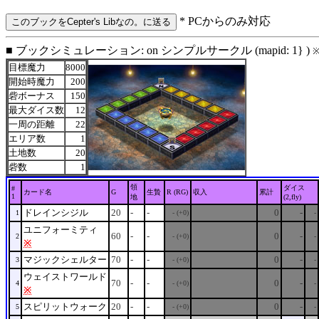
* PCからのみ対応
■ ブックシミュレーション: on シンプルサークル (mapid: 1} )
目標魔力
8000
開始時魔力
200
砦ボーナス
150
最大ダイス数
12
一周の距離
22
エリア数
1
土地数
20
砦数
1
領
ダイス
#
カード名
G
生贄
R (RG)
収入
累計
1
地
(2,fly)
ドレインシジル
20
-
-
0
-
1
- (+0)
-
ユニフォーミティ
60
-
-
0
-
2
- (+0)
-
※
マジックシェルター
70
-
-
0
-
3
- (+0)
-
ウェイストワールド
70
-
-
0
-
4
- (+0)
-
※
スピリットウォーク
20
-
-
0
-
5
- (+0)
-