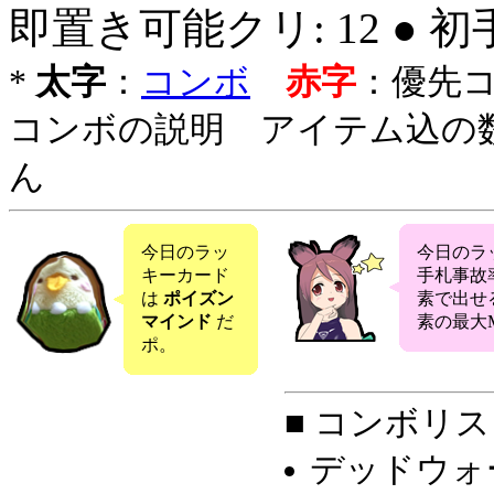
即置き可能クリ: 12 ● 
*
太字
：
コンボ
赤字
：優先
コンボの説明 アイテム込の
ん
今日のラッ
今日のラ
キーカード
手札事故
は
ポイズン
素で出せ
マインド
だ
素の最大M
ポ。
■ コンボリス
デッドウォ