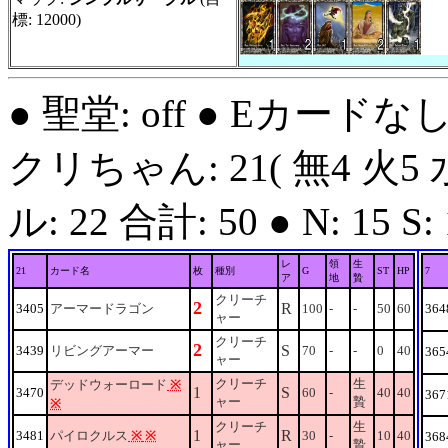
標: 12000)
● 聖堂: off ● Eカードな
クリちゃん: 21( 無4 火5 
ル: 22 合計: 50 ● N: 15 S: 1
レ
領
生
21
カード名
枚
種別
G
ST
HP
7
ア
地
贄
クリーチ
2
R
3405
アーマードラゴン
100
-
-
50
60
364
ャー
クリーチ
2
S
3439
リビングアーマー
70
-
-
0
40
365
ャー
クリーチ
生
デッドウォーロード
※
1
S
3470
60
-
40
40
367
ャー
贄
※
クリーチ
生
1
R
3481
パイロクルス
※
※
30
-
10
40
368
ャー
贄