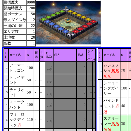
目標魔力
8000
開始時魔力
200
砦ボーナス
150
最大ダイス数
12
一周の距離
22
エリア数
1
土地数
20
砦数
1
ダイ
領
生
#
R
#
カード名
収入
累計
カード名
G
G
ス
1
(RG)
2
地
贄
(2,fly)
アーマー
ムシュフ
-
100
-
-
0
-
1
-
(+0)
ドラゴン
70
シュ
※
※
1
※
※
トライデ
-
50
-
-
0
-
2
-
(+0)
ント
シャイニ
ングガイ
100
-
2
チャリオ
-
50
-
-
0
-
3
-
ザー
(+0)
ット
バインド
スニーク
-
100
-
-
0
-
4
-
40
-
ミスト
※
3
(+0)
ハンド
※
ウォーロ
スクリー
-
ックディ
110
-
-
0
-
5
-
(+0)
30
-
マー
※
※
4
スク
※
※
※