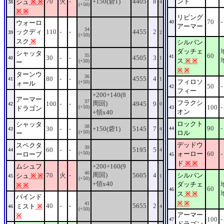
70
火
-
+150(砦1)
4405
8
ント
シュ
※
※
38
4
(+50)
※
※
リビング
70
-
ウォーロ
40
アーマー
34
ックディ
110
-
-
4455
2
39
2
(+50)
スク
※
シルバン
ダッチェ
シャッタ
60
35
41
30
-
-
4505
3
40
1
ス
※
※
(+50)
ー
※
※
ターンウ
36
80
-
-
4555
4
41
1
フィロソ
(+50)
ォール
50
-
42
フィー
+200+140(8
アーマー
37
フラクシ
周回)
100
-
-
4945
9
42
0
100
-
(+50)
ドラゴン
43
オン
+領x40
ロックト
シャッタ
38
90
-
30
-
-
+150(砦1)
5145
7
44
43
4
(+50)
ロル
ー
デッドウ
スペクタ
39
60
-
-
5195
5
44
4
(+50)
ォーロー
60
-
ーローブ
45
ド
※
※
ムシュフ
+200+160(9
40
周回)
70
火
-
5605
4
シルバン
シュ
※
※
45
1
(+50)
+領x40
ダッチェ
※
※
60
46
ス
※
※
バインド
※
※
41
40
-
-
5655
2
ミスト
※
46
4
(+50)
アーマー
※
100
-
47
ドラゴン