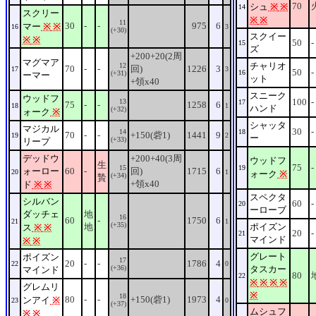
70
シュ
※
※
14
スクリー
※
※
11
30
-
-
975
6
マー
※
※
16
3
(+30)
スクイー
※
※
50
-
15
ズ
+200+20(2周
マグマア
チャリオ
12
70
-
-
回)
1226
3
17
3
50
-
16
(+31)
ーマー
ット
+領x40
スニーク
ウッドフ
100
-
13
17
75
-
-
1258
6
18
1
ハンド
(+32)
ォーク
※
シャッタ
マジカル
30
-
14
18
70
-
-
+150(砦1)
1441
9
19
2
ー
(+33)
リープ
デッドウ
+200+40(3周
ウッドフ
生
75
-
15
19
ォーロー
60
-
回)
1715
6
20
1
ォーク
※
(+34)
贄
+領x40
ド
※
※
スペクタ
シルバン
60
-
20
ーローブ
ダッチェ
地
16
60
-
1750
6
21
1
(+35)
地
ポイズン
ス
※
※
20
-
21
マインド
※
※
グレート
ポイズン
17
20
-
-
1786
4
22
0
(+36)
タスカー
マインド
80
22
※
※
※
※
グレムリ
※
18
80
-
-
+150(砦1)
1973
4
ンアイ
※
23
0
(+37)
ムシュフ
※
※