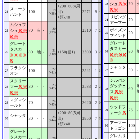
70
シュ
※
※
23
+200+60(4周
スニーク
※
※
19
100
-
-
回)
2271
9
24
4
(+38)
ハンド
リビング
+領x40
70
-
24
アーマー
ムシュフ
20
ポイズン
70
火
-
2310
7
シュ
※
※
25
2
(+39)
20
-
25
マインド
※
※
グレート
グレート
タスカー
タスカー
21
80
80
地
-
+150(砦1)
2500
3
26
26
2
(+40)
※
※
※
※
※
※
※
※
※
※
シャッタ
フラクシ
22
30
-
100
-
-
2541
1
27
27
3
ー
(+41)
オン
シルバン
スクリー
23
ダッチェ
30
-
-
2583
2
マー
※
※
28
2
60
(+42)
28
ス
※
※
※
※
※
※
マグマシ
24
70
-
-
2626
2
29
0
(+43)
ールド
ウッドフ
75
-
29
+200+80(5周
ォーク
※
シャッタ
25
30
-
-
回)
2950
7
30
3
(+44)
ー
アーマー
+領x40
100
-
30
ドラゴン
グレート
グレムリ
タスカー
26