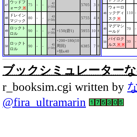
ウッドフ
42
75
-
-
5705
3
47
3
(+50)
ウォーロ
ォーク
※
ックディ
110
-
48
ドレイン
43
80
-
-
5755
4
48
4
スク
※
(+50)
マジック
マグマシ
ロックト
70
-
49
44
90
-
-
+150(砦1)
5955
10
49
4
ールド
(+50)
ロル
パイロク
+200+180(10
30
-
50
ロックト
ルス
※
※
45
周回)
90
-
-
6385
7
50
0
(+50)
ロル
+領x40
ブックシミュレーターなの。Rev
r_booksim.cgi written by
@fira_ultramarin