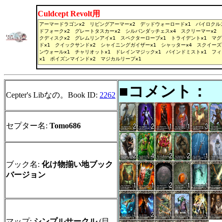
Culdcept Revolt用
■コメント：
Cepter's Libなの。Book ID:
2262
セプター名:
Tomo686
ブック名:
化け物揃い地ブック
バージョン
マップ:
シンプルサークル
(目