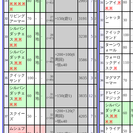
80
地
-
2995
7
31
5
80
-
ンアイ
※
(+45)
31
※
※
※
※
※
※
※
リビング
シャッタ
27
70
-
-
+150(砦1)
3191
5
32
2
30
-
32
(+46)
アーマー
ー
シルバン
クイック
ダッチェ
地
100
-
28
33
60
-
3238
5
33
3
サンド
(+47)
地
ス
※
※
ターンウ
※
※
80
-
34
ォール
シルバン
+200+100(6
ダッチェ
地
ウォーロ
29
周回)
60
-
3586
7
34
5
(+48)
地
ックディ
110
-
ス
※
※
35
+領x40
スク
※
※
※
クイック
30
マグマア
100
-
-
3635
3
35
4
(+49)
70
-
サンド
36
ーマー
シルバン
ドレイン
ダッチェ
地
31
80
-
60
-
+150(砦1)
3835
12
37
36
1
マジック
(+50)
地
ス
※
※
※
※
シルバン
ダッチェ
+200+120(7
60
スクイー
38
32
周回)
ス
※
※
50
-
-
4205
7
37
1
(+50)
ズ
+領x40
※
※
ムシュフ
トライデ
50
-
39
33