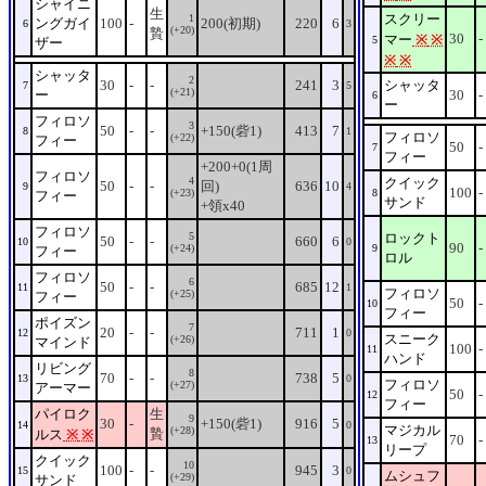
シャイニ
生
スクリー
1
ングガイ
100
-
200(初期)
220
6
6
3
(+20)
贄
30
-
マー
※
※
5
ザー
※
※
シャッタ
2
30
-
-
241
3
シャッタ
7
5
(+21)
ー
30
-
6
ー
フィロソ
3
50
-
-
+150(砦1)
413
7
8
1
フィロソ
(+22)
フィー
50
-
7
フィー
+200+0(1周
フィロソ
4
クイック
50
-
-
回)
636
10
9
4
100
-
(+23)
8
フィー
サンド
+領x40
フィロソ
5
ロックト
50
-
-
660
6
10
0
90
-
(+24)
9
フィー
ロル
フィロソ
6
50
-
-
685
12
11
1
フィロソ
(+25)
フィー
50
-
10
フィー
ポイズン
7
20
-
-
711
1
12
0
スニーク
(+26)
マインド
100
-
11
ハンド
リビング
8
70
-
-
738
5
13
0
フィロソ
(+27)
アーマー
50
-
12
フィー
パイロク
生
9
30
-
+150(砦1)
916
5
14
0
マジカル
(+28)
贄
ルス
※
※
70
-
13
リープ
クイック
10
100
-
-
945
3
15
0
ムシュフ
(+29)
サンド