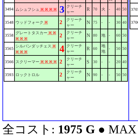
3
クリーチ
R
3494
70
火
-
40
50
ムシュフシュ
※
※
※
※
370
ャー
クリーチ
2
N
3548
ウッドフォーク
※
75
-
-
30
40
370
ャー
クリーチ
グレートタスカー
※
※
2
N
3558
80
地
-
60
50
ャー
※
※
※
4
クリーチ
地
シルバンダッチェス
※
R
3565
60
-
50
50
ャー
地
※
※
※
クリーチ
2
S
3566
スクリーマー
※
※
※
※
30
-
-
20
40
ャー
クリーチ
2
N
3593
ロックトロル
90
-
-
50
50
ャー
全コスト:
1975 G
● MAX