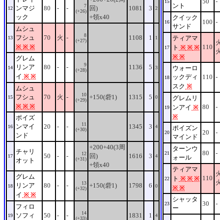
50
-
15
ント
7
ンマジ
80
-
-
回)
1081
3
12
2
(+26)
ック
+領x40
クイック
100
-
16
サンド
ムシュ
8
フシュ
70
火
-
1108
1
ティアマ
13
1
(+27)
※
※
※
110
ト
※
※
※
17
※
※
グレム
9
リンア
80
-
-
1136
5
ウォーロ
14
3
(+28)
イ
※
※
ックディ
110
-
18
スク
※
ムシュ
10
フシュ
70
火
-
+150(砦1)
1315
5
15
0
グレムリ
(+29)
※
※
※
80
-
ンアイ
※
19
※
ポイズ
11
ンマイ
20
-
-
1345
3
16
4
ポイズン
(+30)
20
-
20
ンド
マインド
+200+40(3周
ターンウ
チャリ
80
-
21
12
50
-
-
回)
1616
3
17
4
ォール
(+31)
オット
+領x40
ティアマ
グレム
110
ト
※
※
※
22
13
リンア
80
-
-
+150(砦1)
1798
6
18
0
※
※
(+32)
イ
※
※
シャッタ
30
-
23
フィロ
ー
14
ソフィ
50
-
-
1831
1
19
4
(+33)