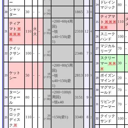
ドレイン
ー
80
-
24
マジック
シャッ
15
30
-
-
1865
3
20
0
(+34)
ター
ティアマ
+200+60(4周
110
ト
※
※
※
25
ティア
回)
※
※
マト
※
火
16
110
-
2310
12
+領
21
4
(+35)
火
スニーク
※
※
※
100
-
x40+150(砦
26
ハンド
※
1)
マジカル
クイッ
70
-
27
リープ
17
クサン
100
-
-
2346
7
22
3
(+36)
スクリー
ド
30
-
マー
※
※
28
+200+80(5周
※
回)
ケット
18
50
-
-
2813
10
ポイズン
+領
23
3
(+37)
シー
20
-
29
マインド
x40+150(砦
1)
マグマシ
70
-
30
ターン
+200+100(6
ールド
19
周回)
ウォー
80
-
-
3151
9
24
0
(+38)
リビング
+領x40
ル
70
-
31
アーマー
ウォー
ロック
クイック
20
110
-
-
+150(砦1)
3340
8
25
2
100
-
32
(+39)
ディス
サンド
ク
※