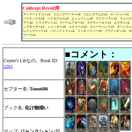
Culdcept Revolt用
■コメント：
Cepter's Libなの。Book ID:
2261
セプター名:
Tomo686
ブック名:
化け物揃い
マップ:
ジャンクション
(目