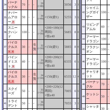
バーナ
29
70
-
-
5056
3
34
3
(+48)
ックル
シャイニ
ングガイ
100
-
ナパー
42
30
ザー
ムアロ
50
-
-
+150(砦1)
5255
3
35
5
(+49)
ー
※
リビング
60
-
43
スニー
+200+180(10
アムル
31
周回)
クハン
100
-
-
5685
8
36
0
(+50)
+領x40
ド
アーマー
100
-
44
ドラゴン
パイロ
生
32
クルス
30
-
+150(砦1)
5885
8
フラクシ
37
0
(+50)
贄
100
-
45
※
※
オン
バイン
+200+200(11
アーマー
33
周回)
ドミス
40
-
-
6335
6
100
-
46
38
1
(+50)
ドラゴン
+領x40
ト
※
チャリオ
パイロ
50
-
生
47
34
ット
クルス
30
-
+150(砦1)
6535
12
39
4
(+50)
贄
※
※
バーナッ
70
-
48
クル
+200+220(12
スクイ
35
周回)
50
-
-
7005
6
40
5
(+50)
ーズ
ケットシ
+領x40
50
-
49
ー
トライ
36
50
-
-
7055
3
41
1
(+50)
デント
シャッタ
30
-
50