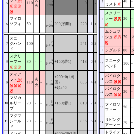
火
マト
※
40
-
-
6
110
-
0
-
5
-
ミスト
※
(+0)
火
※
※
※
※
スクリー
フィロ
30
-
マー
※
※
7
1
ソフィ
50
-
-
200(初期)
220
1
6
4
※
(+20)
ー
ムシュフ
70
シュ
※
※
8
スニー
2
※
クハン
100
-
-
241
6
7
2
(+21)
ド
シグルド
80
9
スクリ
3
スニーク
ーマー
30
-
-
+150(砦1)
413
6
8
4
100
-
(+22)
10
ハンド
※
※
※
ティア
パイロク
+200+0(1周
30
-
火
11
マト
※
4
ルス
※
※
110
-
回)
636
4
9
4
(+23)
火
※
※
※
+領x40
パイロク
※
30
-
12
ルス
※
※
マジカ
5
ルリー
70
-
-
+150(砦1)
810
7
10
4
フィロソ
(+24)
50
-
13
プ
フィー
マグマ
リビング
6
シール
70
-
-
835
6
11
4
70
-
14
(+25)
アーマー
ド
トライデ
ドレイ
+200+20(2周