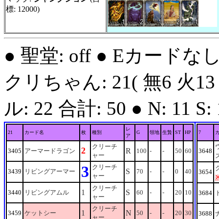
標: 12000)
● 聖堂: off ● Eカードな
クリちゃん: 21( 無6 火13
ル: 22 合計: 50 ● N: 11 S: 1
レ
21
カード名
枚
種別
G
領地
生贄
ST
HP
7
ア
クリーチ
2
R
3405
アーマードラゴン
100
-
-
50
60
3648
ャー
3
クリーチ
S
3439
リビングアーマー
70
-
-
0
40
3654
ャー
クリーチ
1
S
3440
リビングアムル
60
-
-
20
10
3684
ャー
クリーチ
1
N
3459
ケットシー
50
-
-
20
30
3688
ャー