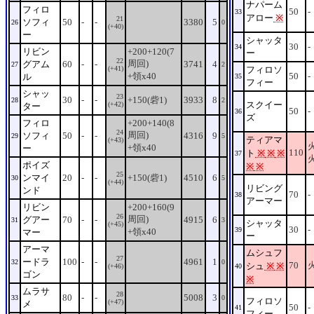
ナパーム
フィロ
50
-
33
アロー
※
21
ソフィ
50
-
-
3380
5
26
0
(+40)
ー
シャッタ
30
-
34
リビン
+200+120(7
ー
22
周回)
グアム
60
-
-
3741
4
27
2
(+41)
フィロソ
+領x40
50
-
ル
35
フィー
シャッ
23
30
-
-
+150(砦1)
3933
8
28
2
スクイー
(+42)
ター
50
-
36
ズ
フィロ
+200+140(8
24
周回)
ソフィ
50
-
-
4316
9
29
5
ティアマ
(+43)
+領x40
ー
110
ト
※
※
※
37
ポイズ
※
※
25
ンマイ
20
-
-
+150(砦1)
4510
6
30
5
(+44)
リビング
ンド
70
-
38
アーマー
リビン
+200+160(9
26
周回)
グアー
70
-
-
4915
6
31
3
シャッタ
(+45)
30
-
39
+領x40
マー
ー
アーマ
ムシュフ
27
ードラ
100
-
-
4961
1
32
0
70
シュ
※
※
(+46)
40
ゴン
※
ムラサ
28
80
-
-
5008
3
33
0
フィロソ
(+47)
メ
50
-
41
フィー