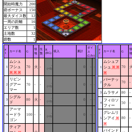
開始時魔力
200
砦ボーナス
150
最大ダイス数
12
一周の距離
16
エリア数
1
土地数
32
砦数
1
ダイ
領
生
#
R
#
カード名
収入
累計
カード名
G
G
ス
1
(RG)
2
地
贄
(2,fly)
ムシュ
ムシュフ
-
フシュ
70
火
-
0
-
70
シュ
※
※
1
-
1
(+0)
※
※
※
※
リビン
バーナッ
70
-
2
-
グアー
70
-
-
0
-
クル
2
-
(+0)
マー
ムラサメ
80
-
3
シグル
-
80
火
-
0
-
3
-
フィロソ
(+0)
ド
50
-
4
フィー
アーマ
グレムリ
-
ードラ
100
-
-
0
-
4
-
(+0)
80
-
ンアイ
※
5
ゴン
※
ティア
バインド