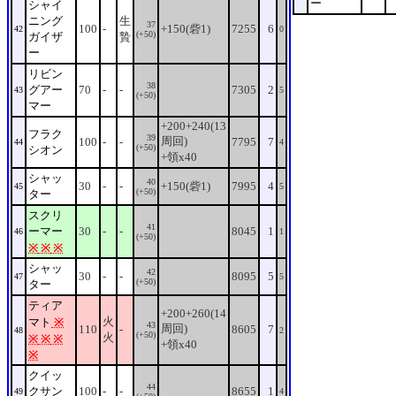
ー
シャイ
ニング
生
37
100
-
+150(砦1)
7255
6
42
0
(+50)
ガイザ
贄
ー
リビン
38
グアー
70
-
-
7305
2
43
5
(+50)
マー
+200+240(13
フラク
39
周回)
100
-
-
7795
7
44
4
(+50)
シオン
+領x40
シャッ
40
30
-
-
+150(砦1)
7995
4
45
5
(+50)
ター
スクリ
41
ーマー
30
-
-
8045
1
46
1
(+50)
※
※
※
シャッ
42
30
-
-
8095
5
47
5
(+50)
ター
ティア
+200+260(14
火
マト
※
43
周回)
110
-
8605
7
48
2
(+50)
火
※
※
※
+領x40
※
クイッ
44
クサン
100
-
-
8655
1
49
4