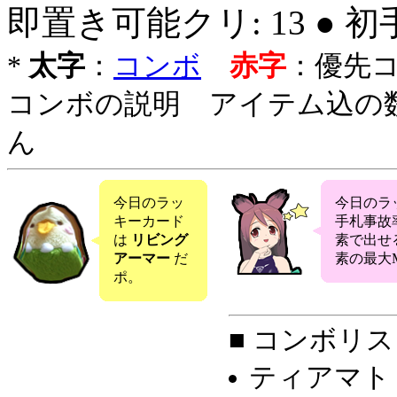
即置き可能クリ: 13 ● 
*
太字
：
コンボ
赤字
：優先
コンボの説明 アイテム込の
ん
今日のラッ
今日のラ
キーカード
手札事故
は
リビング
素で出せ
アーマー
だ
素の最大M
ポ。
■ コンボリス
ティアマト