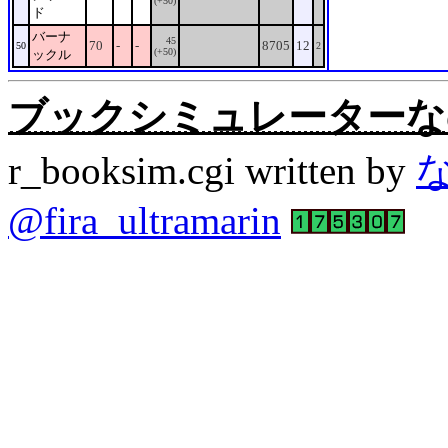
(+50)
ド
バーナ
45
70
-
-
8705
12
50
2
(+50)
ックル
ブックシミュレーターなの。Rev
r_booksim.cgi written by
@fira_ultramarin