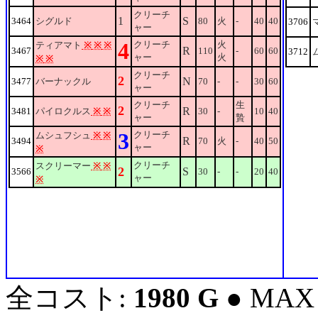
クリーチ
1
S
3464
シグルド
80
火
-
40
40
3706
ャー
4
クリーチ
火
ティアマト
※
※
※
R
3467
110
-
60
60
3712
ャー
火
※
※
クリーチ
2
N
3477
バーナックル
70
-
-
30
60
ャー
クリーチ
生
2
R
3481
パイロクルス
※
※
30
-
10
40
ャー
贄
3
クリーチ
ムシュフシュ
※
※
R
3494
70
火
-
40
50
ャー
※
クリーチ
スクリーマー
※
※
2
S
3566
30
-
-
20
40
ャー
※
全コスト:
1980 G
● MAX