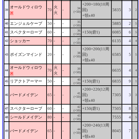
+200+180(10周
オールドウィロウ
火
34
70
-
回)
5835
3
39
2
(+50)
火
※
+領x40
35
エンジェルケープ
50
-
-
5885
2
40
5
(+50)
36
スペクターローブ
60
-
-
+150(砦1)
6085
6
41
5
(+50)
37
ショッカー
70
-
-
6135
4
42
4
(+50)
+200+200(11周
38
ポイズンマインド
20
-
-
回)
6585
5
43
5
(+50)
+領x40
オールドウィロウ
火
39
70
-
6635
4
44
4
(+50)
火
※
40
リアクトアーマー
50
-
-
+150(砦1)
6835
9
45
1
(+50)
+200+220(12周
41
バードメイデン
65
-
-
回)
7305
3
46
3
(+50)
+領x40
42
スペクターローブ
60
-
-
+150(砦1)
7505
8
47
2
(+50)
43
シールドメイデン
80
-
-
7555
4
48
5
(+50)
+200+240(13周
44
バードメイデン
65
-
-
回)
8045
7
49
5
(+50)
+領x40