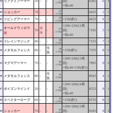
リアクトアーマー
50
-
-
回)
6385
6
39
4
(+50)
+領x40
35
ショッカー
70
-
-
6435
2
40
5
(+50)
36
リビングアーマー
70
-
-
+150(砦1)
6635
6
41
1
(+50)
+200+220(12周
オールドウィロウ
火
37
70
-
回)
7105
5
42
3
(+50)
火
※
+領x40
38
ドレインマジック
80
-
-
7155
7
43
1
(+50)
生
39
メタモルフォシス
80
-
+150(砦1)
7355
8
44
0
(+50)
贄
+200+240(13周
40
マグマアーマー
70
-
-
回)
7995
9
45
4
(+50)
+領x40+150(砦1)
生
41
メタモルフォシス
80
-
8045
4
46
2
(+50)
贄
+200+260(14周
42
ポイズンマインド
20
-
-
回)
8555
9
47
3
(+50)
+領x40
43
スペクターローブ
60
-
-
+150(砦1)
8755
8
48
1
(+50)
+200+280(15周
44
ショッカー
70
-
-
回)
9285
9
49
3
(+50)