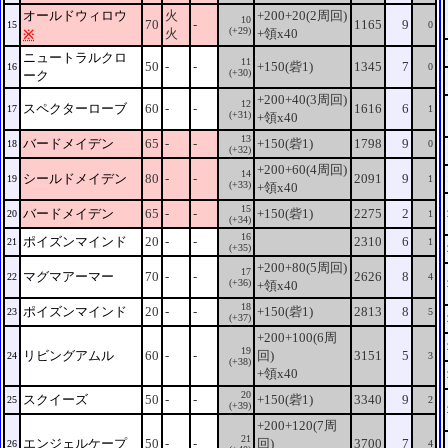
オールドウィロウ
火
+200+20(2周回)
10
70
-
1165
9
15
0
(+29)
火
+領x40
※
ニュートラルクロ
11
50
-
-
+150(砦1)
1345
7
16
0
(+30)
ーク
+200+40(3周回)
12
スペクターローブ
60
-
-
1616
6
17
1
(+31)
+領x40
13
バードメイデン
65
-
-
+150(砦1)
1798
9
18
0
(+32)
+200+60(4周回)
14
シールドメイデン
80
-
-
2091
9
19
1
(+33)
+領x40
15
バードメイデン
65
-
-
+150(砦1)
2275
2
20
1
(+34)
16
ポイズンマインド
20
-
-
2310
6
21
1
(+35)
+200+80(5周回)
17
マグマアーマー
70
-
-
2626
8
22
4
(+36)
+領x40
18
ポイズンマインド
20
-
-
+150(砦1)
2813
8
23
5
(+37)
+200+100(6周
19
リビングアムル
60
-
-
回)
3151
5
24
3
(+38)
+領x40
20
スクイーズ
50
-
-
+150(砦1)
3340
9
25
2
(+39)
+200+120(7周
21
エンジェルケープ
50
-
-
回)
3700
7
26
4