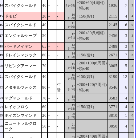
+200+60(4周回)
スパイクシールド
40
-
-
1936
7
14
9 (+28)
3
+領x40
10
ドモビー
20
-
-
+150(砦1)
2115
4
15
4
(+29)
11
スパイクシールド
40
-
-
2145
6
16
0
(+30)
+200+80(5周回)
12
エンジェルケープ
50
-
-
2456
3
17
3
(+31)
+領x40
13
バードメイデン
65
-
-
2488
3
18
3
(+32)
14
ドレインマジック
80
-
-
+150(砦1)
2671
7
19
3
(+33)
+200+100(6周回)
15
リビングアーマー
70
-
-
3005
5
20
2
(+34)
+領x40
16
スパイクシールド
40
-
-
+150(砦1)
3190
12
21
5
(+35)
生
+200+120(7周回)
17
メタモルフォシス
80
-
3546
6
22
1
(+36)
贄
+領x40
18
マグマシールド
70
-
-
3583
4
23
3
(+37)
19
レイオブロウ
60
-
-
+150(砦1)
3771
4
24
3
(+38)
20
ポイズンマインド
20
-
-
3810
1
25
0
(+39)
ニュートラルクロ
21
50
-
-
3850
4
26
2
(+40)
ーク
+200+140(8周回)
22