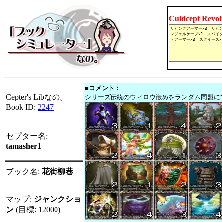
Culdcept Revo
■コメント：
Cepter's Libなの。
シリーズ伝統のウィロウ嵌めをランダム同盟に
Book ID:
2247
セプター名:
tamasher1
ブック名:
花街柳巷
マップ:
ジャンクショ
ン
(目標: 12000)