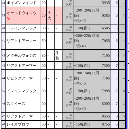
33
ポイズンマインド
20
-
-
5935
6
38
1
(+50)
+200+200(11周
オールドウィロウ
火
34
70
-
回)
6385
6
39
2
(+50)
火
※
+領x40
35
ドレインマジック
80
-
-
+150(砦1)
6585
6
40
1
(+50)
+200+220(12周
36
リアクトアーマー
50
-
-
回)
7055
6
41
4
(+50)
+領x40
生
37
メタモルフォシス
80
-
7105
4
42
3
(+50)
贄
38
リアクトアーマー
50
-
-
+150(砦1)
7305
7
43
4
(+50)
+200+240(13周
39
リビングアーマー
70
-
-
回)
7795
7
44
4
(+50)
+領x40
40
ドレインマジック
80
-
-
+150(砦1)
7995
7
45
0
(+50)
+200+260(14周
41
スクイーズ
50
-
-
回)
8505
7
46
2
(+50)
+領x40
42
リアクトアーマー
50
-
-
8555
3
47
3
(+50)
43
レイオブロウ
60
-
-
+150(砦1)
8755
5
48
2
(+50)