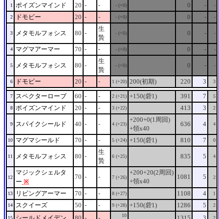
ポイズンマインド
20
-
-
0
-
1
- (+0)
-
ドモビー
20
-
-
0
-
2
- (+0)
-
生
メタモルフォシス
80
-
0
-
3
- (+0)
-
贄
マグマアーマー
70
-
-
0
-
4
- (+0)
-
生
メタモルフォシス
80
-
0
-
5
- (+0)
-
贄
ドモビー
20
-
-
200(初期)
220
3
6
1 (+20)
3
スペクターローブ
60
-
-
+150(砦1)
391
7
7
2 (+21)
5
ポイズンマインド
20
-
-
413
3
8
3 (+22)
2
+200+0(1周回)
スパイクシールド
40
-
-
636
4
9
4 (+23)
4
+領x40
マグマシールド
70
-
-
+150(砦1)
810
7
10
5 (+24)
0
生
メタモルフォシス
80
-
835
5
11
6 (+25)
4
贄
マジックシェルタ
+200+20(2周回)
70
-
-
1081
5
12
7 (+26)
2
+領x40
ー
※
リビングアーマー
70
-
-
1108
4
13
8 (+27)
1
スクイーズ
50
-
-
+150(砦1)
1286
5
14
9 (+28)
2
10
シールドメイデン
80
-
-
1315
3
15
2