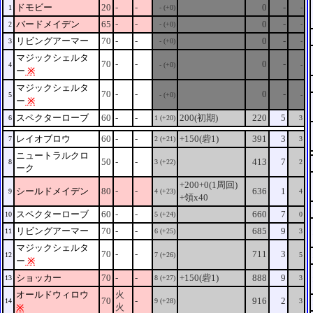
ドモビー
20
-
-
0
-
1
- (+0)
-
バードメイデン
65
-
-
0
-
2
- (+0)
-
リビングアーマー
70
-
-
0
-
3
- (+0)
-
マジックシェルタ
70
-
-
0
-
4
- (+0)
-
ー
※
マジックシェルタ
70
-
-
0
-
5
- (+0)
-
ー
※
スペクターローブ
60
-
-
200(初期)
220
5
6
1 (+20)
3
レイオブロウ
60
-
-
+150(砦1)
391
3
7
2 (+21)
3
ニュートラルクロ
50
-
-
413
7
8
3 (+22)
2
ーク
+200+0(1周回)
シールドメイデン
80
-
-
636
1
9
4 (+23)
4
+領x40
スペクターローブ
60
-
-
660
7
10
5 (+24)
0
リビングアーマー
70
-
-
685
9
11
6 (+25)
3
マジックシェルタ
70
-
-
711
3
12
7 (+26)
5
ー
※
ショッカー
70
-
-
+150(砦1)
888
9
13
8 (+27)
3
オールドウィロウ
火
70
-
916
2
14
9 (+28)
3
火
※