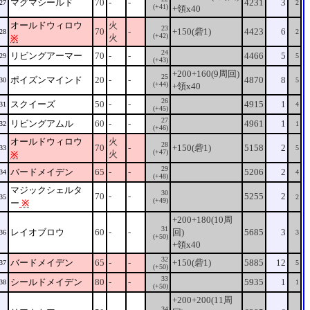
マグマシールド
70
-
-
4231
3
27
2
(+41)
+領x40
オールドウィロウ
火
23
70
-
+150(砦1)
4423
6
28
2
(+42)
火
※
24
リビングアーマー
70
-
-
4466
5
29
5
(+43)
+200+160(9周回)
25
ポイズンマインド
20
-
-
4870
8
30
5
(+44)
+領x40
26
スクイーズ
50
-
-
4915
1
31
4
(+45)
27
リビングアムル
60
-
-
4961
1
32
1
(+46)
オールドウィロウ
火
28
70
-
+150(砦1)
5158
2
33
5
(+47)
火
※
29
バードメイデン
65
-
-
5206
2
34
4
(+48)
マジックシェルタ
30
70
-
-
5255
2
35
2
(+49)
ー
※
+200+180(10周
31
レイオブロウ
60
-
-
回)
5685
3
36
3
(+50)
+領x40
32
バードメイデン
65
-
-
+150(砦1)
5885
12
37
5
(+50)
33
シールドメイデン
80
-
-
5935
1
38
1
(+50)
+200+200(11周
34