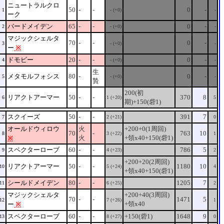
ニュートラルクロ
50
-
-
0
-
1
- (+0)
-
ーク
バードメイデン
65
-
-
0
-
2
- (+0)
-
マジックシェルタ
70
-
-
0
-
3
- (+0)
-
ー
※
ドモビー
20
-
-
0
-
4
- (+0)
-
生
メタモルフォシス
80
-
0
-
5
- (+0)
-
贄
200(初
リアクトアーマー
50
-
-
370
8
6
1 (+20)
5
期)+150(砦1)
スクイーズ
50
-
-
391
7
7
2 (+21)
0
オールドウィロウ
火
+200+0(1周回)
70
-
763
10
8
3 (+22)
1
火
+領x40+150(砦1)
※
スペクターローブ
60
-
-
786
5
9
4 (+23)
2
+200+20(2周回)
リアクトアーマー
50
-
-
1180
10
10
5 (+24)
4
+領x40+150(砦1)
シールドメイデン
80
-
-
1205
7
11
6 (+25)
2
マジックシェルタ
+200+40(3周回)
70
-
-
1471
5
12
7 (+26)
1
+領x40
ー
※
スペクターローブ
60
-
-
+150(砦1)
1648
9
13
8 (+27)
0