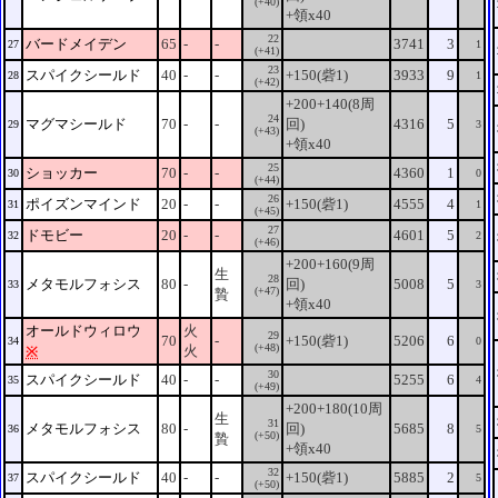
(+40)
+領x40
22
バードメイデン
65
-
-
3741
3
27
1
(+41)
23
スパイクシールド
40
-
-
+150(砦1)
3933
9
28
1
(+42)
+200+140(8周
24
マグマシールド
70
-
-
回)
4316
5
29
3
(+43)
+領x40
25
ショッカー
70
-
-
4360
1
30
0
(+44)
26
ポイズンマインド
20
-
-
+150(砦1)
4555
4
31
1
(+45)
27
ドモビー
20
-
-
4601
5
32
2
(+46)
+200+160(9周
生
28
メタモルフォシス
80
-
回)
5008
5
33
3
(+47)
贄
+領x40
オールドウィロウ
火
29
70
-
+150(砦1)
5206
6
34
0
(+48)
火
※
30
スパイクシールド
40
-
-
5255
6
35
4
(+49)
+200+180(10周
生
31
メタモルフォシス
80
-
回)
5685
8
36
5
(+50)
贄
+領x40
32
スパイクシールド
40
-
-
+150(砦1)
5885
2
37
5
(+50)