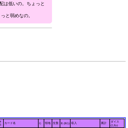
心配は低いの。ちょっと
ちょっと弱めなの。
#
ダイス
カード名
領地
生贄
収入
累計
G
R (RG)
3
(2,fly)