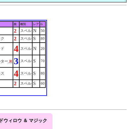
枚
種別
レア
G
2
N
スペル
50
2
S
ック
スペル
80
4
N
ンド
スペル
20
3
S
スペル
70
ルター
※
4
S
シス
スペル
80
2
S
スペル
60
ドウィロウ ＆ マジック