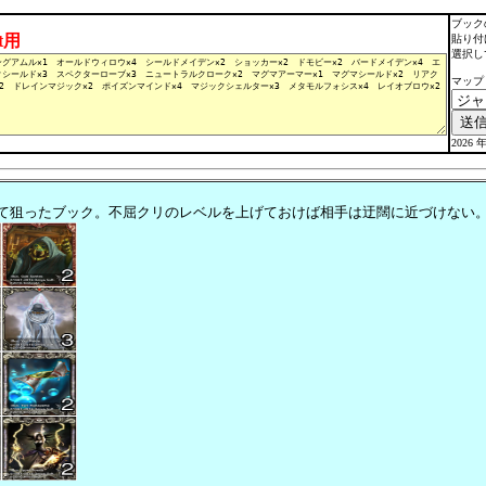
ブック
lt用
貼り付
選択し
マップ
2026 年
て狙ったブック。不屈クリのレベルを上げておけば相手は迂闊に近づけない