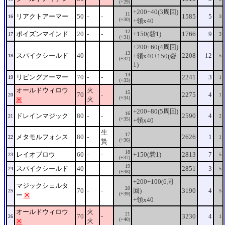
(+29)
+200+40(3周回)
11
リアクトアーマー
50
-
-
1585
5
16
3
(+30)
+領x40
12
ポイズンマインド
20
-
-
+150(砦1)
1766
9
17
3
(+31)
+200+60(4周回)
13
スパイクシールド
40
-
-
2208
12
+領x40+150(砦
18
5
(+32)
1)
14
リビングアーマー
70
-
-
2241
3
19
1
(+33)
オールドウィロウ
火
15
70
-
2275
4
20
1
(+34)
火
※
+200+80(5周回)
16
ドレインマジック
80
-
-
2590
4
21
2
(+35)
+領x40
生
17
メタモルフォシス
80
-
2626
1
22
1
(+36)
贄
18
レイオブロウ
60
-
-
+150(砦1)
2813
7
23
5
(+37)
19
スパイクシールド
40
-
-
2851
3
24
5
(+38)
+200+100(6周
マジックシェルタ
20
70
-
-
回)
3190
4
25
5
(+39)
ー
※
+領x40
オールドウィロウ
火
21
70
-
3230
4
26
1
(+40)
火
※