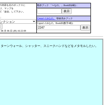
の内容を左のボックスに
既存ブック 「〜なの。」BookID(8桁) :
け、マップを
て「送信」して下さい。
：
Cepter's Libなの。
登録済みブック
Cepter's Libなの。BookID(数字4桁):
 08 月 06 日 (木) 16:22:09
。ターンウォール、シャッター、スニークハンドなどをメタモルしたい。