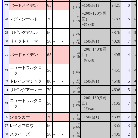
22
バードメイデン
65
-
-
+150(砦1)
3421
6
27
3
(+41)
+200+120(7周
23
マグマシールド
70
-
-
回)
3783
5
28
5
(+42)
+領x40
24
リビングアムル
60
-
-
3826
4
29
5
(+43)
25
リアクトアーマー
50
-
-
+150(砦1)
4020
7
30
3
(+44)
+200+140(8周
26
バードメイデン
65
-
-
回)
4405
4
31
1
(+45)
+領x40
ニュートラルクロ
27
50
-
-
4451
4
32
0
(+46)
ーク
28
ドレインマジック
80
-
-
+150(砦1)
4648
6
33
4
(+47)
29
リビングアーマー
70
-
-
4696
5
34
4
(+48)
+200+160(9周
ニュートラルクロ
30
50
-
-
回)
5105
7
35
5
(+49)
ーク
+領x40
31
ショッカー
70
-
-
+150(砦1)
5305
2
36
4
(+50)
32
レイオブロウ
60
-
-
5355
3
37
2
(+50)
33
スクイーズ
50
-
-
5405
2
38
1
(+50)