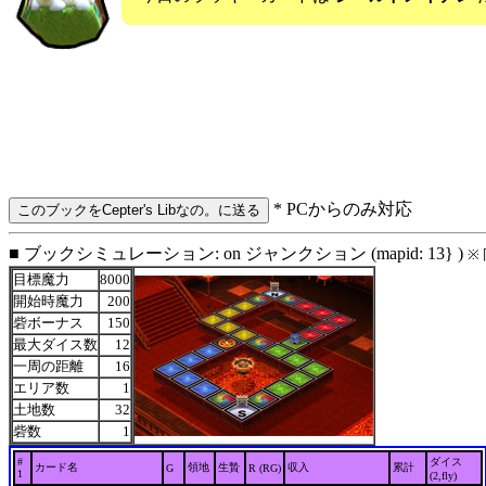
* PCからのみ対応
■ ブックシミュレーション: on ジャンクション (mapid: 13} )
※
目標魔力
8000
開始時魔力
200
砦ボーナス
150
最大ダイス数
12
一周の距離
16
エリア数
1
土地数
32
砦数
1
#
ダイス
カード名
領地
生贄
収入
累計
G
R (RG)
1
(2,fly)