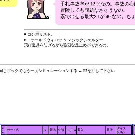
手札事故率が 12 %なの。事故の
冒険しても問題なさそうなの。
素で出せる最大STが 40 なの。
■ コンボリスト:
オールドウィロウ ＆ マジックシェルター
飛び道具を防げるから強烈な足止めができるの。
 同じブックでもう一度シミュレーションする → F5を押して下さい
#
ダイス
カード名
領地
生贄
収入
累計
G
R (RG)
2
(2,fly)