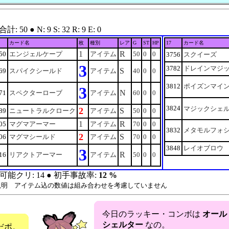
0 ● N: 9 S: 32 R: 9 E: 0
カード名
枚
種別
レア
G
ST
HP
17
カード名
1
R
50
エンジェルケープ
アイテム
50
0
0
3756
スクイーズ
3
3782
ドレインマジ
S
69
スパイクシールド
アイテム
40
0
0
3812
ポイズンマイ
3
N
71
スペクターローブ
アイテム
60
0
0
3824
マジックシェ
2
S
89
ニュートラルクローク
アイテム
50
0
0
1
R
05
マグマアーマー
アイテム
70
0
0
3832
メタモルフォ
2
S
06
マグマシールド
アイテム
70
0
0
3848
レイオブロウ
3
R
16
リアクトアーマー
アイテム
50
0
0
可能クリ: 14 ● 初手事故率:
12 %
説明 アイテム込の数値は組み合わせを考慮していません
今日のラッキー・コンボは
オール
シェルター
なの。
だポ。