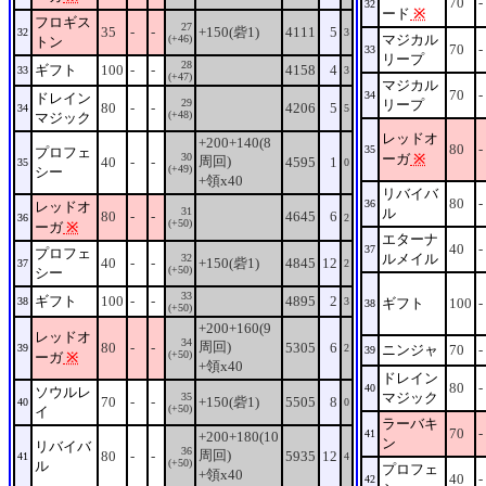
70
-
32
ード
※
フロギス
27
35
-
-
+150(砦1)
4111
5
32
3
マジカル
(+46)
トン
70
-
33
リープ
28
ギフト
100
-
-
4158
4
33
3
(+47)
マジカル
70
-
34
ドレイン
29
リープ
80
-
-
4206
5
34
5
(+48)
マジック
レッドオ
+200+140(8
80
-
35
プロフェ
30
ーガ
※
周回)
40
-
-
4595
1
35
0
(+49)
シー
+領x40
リバイバ
80
-
36
レッドオ
31
ル
80
-
-
4645
6
36
2
(+50)
ーガ
※
エターナ
40
-
37
プロフェ
ルメイル
32
40
-
-
+150(砦1)
4845
12
37
2
(+50)
シー
33
ギフト
100
-
-
4895
2
38
3
ギフト
100
-
38
(+50)
+200+160(9
レッドオ
34
周回)
80
-
-
5305
6
39
2
ニンジャ
70
-
39
(+50)
ーガ
※
+領x40
ドレイン
80
-
40
ソウルレ
マジック
35
70
-
-
+150(砦1)
5505
8
40
0
(+50)
イ
ラーバキ
70
-
41
+200+180(10
ン
リバイバ
36
周回)
80
-
-
5935
12
41
4
(+50)
ル
プロフェ
+領x40
40
-
42