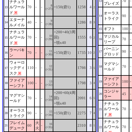
70
-
13
ナチュラ
ブレイズ
8
ルワール
70
-
-
+150(砦1)
1258
4
13
2
(+27)
ド
※
オーラス
90
-
14
トライク
エターナ
9
40
-
-
1286
8
14
3
(+28)
ルメイル
ギフト
100
-
15
ナチュラ
+200+40(3周
10
マジカル
ルワール
70
-
-
回)
1555
6
15
2
70
-
(+29)
16
リープ
+領x40
ド
※
バーニン
ラーバキ
90
-
11
17
70
-
-
+150(砦1)
1735
10
16
2
グロッド
(+30)
ン
ウォーロ
マグマシ
70
-
12
18
ックディ
110
-
-
1766
3
17
5
ールド
(+31)
スク
※
ファイア
ファイア
100
-
13
19
100
-
-
1798
3
18
4
ーシフト
(+32)
ーシフト
コンジャ
+200+60(4周
45
-
20
マグマシ
ラー
14
70
-
-
回)
2091
6
19
5
(+33)
ールド
+領x40
ナチュラ
ルワール
70
-
21
オーラス
15
90
-
-
+150(砦1)
2275
7
20
4
ド
※
(+34)
トライク
ナチュラ
フレイム
火
16
60
-
2310
8
21
1
ルワール
70
-
(+35)
22
デューク
火