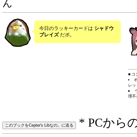
ん
今日のラッキーカードは
シャドウ
ブレイズ
だポ。
■ 
レッ
理不
* PCから