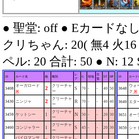
● 聖堂: off ● Eカードな
クリちゃん: 20( 無4 火16 
ペル: 20 合計: 50 ● N: 12 S:
レ
生
20
カード名
枚
種別
G
領地
ST
HP
10
カード
ア
贄
オーガロード
クリーチャ
ウォ
2
S
3408
70
-
-
40
50
3648
ー
※
ク
※
クリーチャ
2
R
3430
ニンジャ
70
-
-
40
40
3649
エタ
ー
クリーチャ
1
N
3459
ケットシー
50
-
-
20
30
3651
オー
ー
クリーチャ
1
S
3460
コンジャラー
45
-
-
20
30
3659
シャ
ー
パイロマンサ
クリーチャ