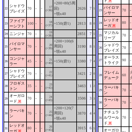
ド
※
+200+80(5周
シャドウ
17
パイロマ
70
-
-
回)
2626
7
22
5
70
-
(+36)
23
ブレイズ
ンサー
+領x40
レッドオ
ファイア
18
80
-
100
-
-
+150(砦1)
2813
8
24
23
0
ーガ
※
(+37)
ーシフト
マジカル
19
ニンジャ
70
-
-
2851
7
24
5
70
-
25
(+38)
リープ
+200+100(6
パイロマ
シャドウ
20
周回)
70
-
-
3190
8
25
1
70
-
26
(+39)
ンサー
ブレイズ
+領x40
オーラス
コンジャ
90
-
21
27
45
-
-
+150(砦1)
3380
7
26
4
トライク
(+40)
ラー
シャドウ
フレイム
22
70
-
-
3421
2
27
0
60
28
(+41)
ブレイズ
デューク
フロギス
23
35
-
-
3463
1
28
2
ラーバキ
(+42)
トン
70
-
29
ン
オーガロ
24
70
-
-
3506
3
29
3
ラーバキ
(+43)
ード
※
70
-
30
ン
+200+120(7
ラーバキ
ナチュラ
25
周回)
70
-
-
3870
4
30
4
(+44)
ン
ルワール
70
-
+領x40
31
ド
※
レッドオ
26
80
-
-
3915
6
31
5
オーガロ
(+45)
ーガ
※