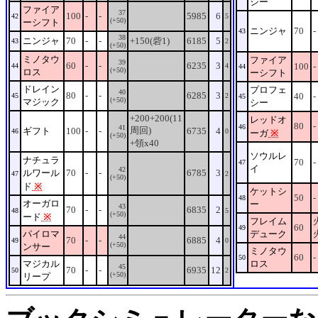
シー
ファイア
37
100
-
-
5985
6
42
5
(+50)
ーシフト
ニンジャ
70
-
43
38
ニンジャ
70
-
-
+150(砦1)
6185
5
43
2
(+50)
ミノタウ
ファイア
39
60
-
-
6235
3
100
-
44
4
44
(+50)
ロス
ーシフト
ドレイン
プロフェ
40
80
-
-
6285
3
40
-
45
2
45
(+50)
マジック
シー
+200+200(11
レッドオ
80
-
46
41
周回)
ギフト
100
-
-
6735
4
46
0
ーガ
※
(+50)
+領x40
ソウルレ
ナチュラ
70
-
47
イ
42
ルワール
70
-
-
6785
3
47
2
(+50)
ド
※
ケットシ
50
-
48
オーガロ
ー
43
70
-
-
6835
2
48
5
(+50)
ード
※
フレイム
60
49
パイロマ
デューク
44
70
-
-
6885
4
49
0
(+50)
ンサー
ミノタウ
60
-
50
マジカル
ロス
45
70
-
-
6935
12
50
2
(+50)
リープ