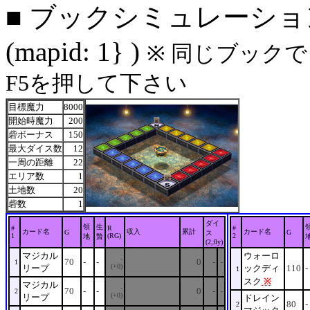
■ ブックシミュレーション
(mapid: 1} )
※ 同じブック
F5を押して下さい
目標魔力
8000
開始時魔力
200
砦ボーナス
150
最大ダイス数
12
一周の距離
22
エリア数
1
土地数
20
砦数
1
ダイ
領
生
#
R
#
カード名
収入
累計
カード名
G
G
ス
1
(RG)
2
地
贄
(2,fly)
マジカル
ウォーロ
-
70
-
-
0
-
1
-
(+0)
リープ
ックディ
110
-
1
スク
※
マジカル
-
70
-
-
0
-
2
-
(+0)
リープ
ドレイン
80
-
2