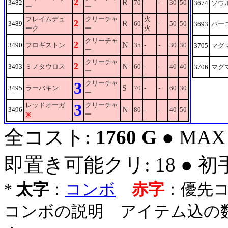
2
R
3482
70
-
-
30
50
3674
ソウ
ー
ー
フレイムデュ
クリーチャ
火
2
R
3489
60
-
50
50
3693
バー
ーク
ー
火
クリーチャ
2
N
3490
フロギストン
35
-
-
30
30
3705
マグ
ー
クリーチャ
2
N
3493
ミノタウロス
60
-
-
40
40
3706
マグ
ー
3
クリーチャ
S
3495
ラーバキン
70
-
-
60
30
ー
3
レッドオーガ
クリーチャ
N
3496
80
-
-
40
50
ー
※
全コスト:
1760 G
● MAX
即置き可能クリ: 18 ● 
*
太字
：
コンボ
赤字
：優先
コンボの説明 アイテム込の