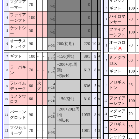
マジック
マグマア
-
70
-
-
0
-
3
-
(+0)
ーマー
ギフト
100
-
3
ファイア
パイロマ
-
100
-
-
0
-
4
-
70
-
4
(+0)
ーシフト
ンサー
ケットシ
ファイア
-
50
-
-
0
-
5
-
100
-
5
(+0)
ー
ーシフト
オーラス
オーガロ
1
90
-
-
200(初期)
220
10
6
2
70
-
(+20)
6
トライク
ード
※
2
ギフト
100
-
-
+150(砦1)
391
9
7
4
ミノタウ
(+21)
60
-
7
ロス
+200+0(1周
ラーバキ
3
70
-
-
回)
613
8
8
0
ギフト
100
-
8
(+22)
ン
+領x40
フロギス
フレイム
火
4
35
-
9
60
-
636
5
9
0
トン
(+23)
デューク
火
ミノタウ
5
ファイア
60
-
-
+150(砦1)
810
9
10
0
100
-
(+24)
10
ロス
ーシフト
+200+20(2周
マグマア
バーニン
6
70
-
11
90
-
-
回)
1055
8
11
0
ーマー
(+25)
グロッド
+領x40
フロギス
35
-
12
マジカル
7
トン
70
-
-
1081
4
12
2
(+26)
リープ
シャドウ