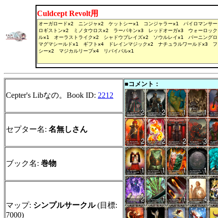
Culdcept Revolt用
■コメント：
Cepter's Libなの。Book ID:
2212
セプター名:
名無しさん
ブック名:
巻物
マップ:
シンプルサークル
(目標:
7000)