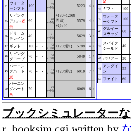
※
ウォータ
39
100
-
-
5223
4
44
3
(+50)
ーシフト
ギフト
100
44
リビング
+180+126(8
ウォータ
100
45
40
周回)
60
-
-
5579
4
アムル
※
45
3
ーシフト
(+50)
+領x40
※
グルイー
60
46
ドリーム
スラッグ
41
40
-
-
5629
3
46
4
(+50)
テレイン
スパイク
42
40
ギフト
100
-
-
+120(砦1)
5799
4
47
47
2
(+50)
シールド
リビング
43
70
-
-
5849
1
48
5
バリアー
30
(+50)
グローブ
48
バーニン
アンダイ
55
49
44
グハート
70
-
-
+120(砦2)
6019
7
ン
49
0
(+50)
※
フェイト
60
50
バーニン
45
グハート
70
-
-
6069
6
50
4
(+50)
※
ブックシミュレーターなの。Rev
r_booksim.cgi written by