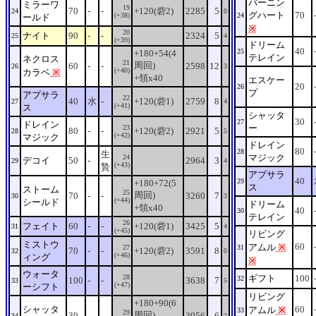
バーニン
ミラーワ
19
70
-
-
+120(砦2)
2285
5
24
0
グハート
70
(+38)
24
ールド
※
20
ナイト
90
-
-
2324
5
25
4
(+39)
ドリーム
40
25
+180+54(4
テレイン
ネクロス
21
周回)
60
-
-
2598
12
26
3
(+40)
カラベ
※
+領x40
エスケー
20
26
プ
アプサラ
22
40
水
-
+120(砦1)
2759
8
27
4
(+41)
ス
シャッタ
30
27
ドレイン
ー
23
80
-
-
+120(砦2)
2921
5
28
5
(+42)
マジック
ドレイン
80
28
生
マジック
24
デコイ
50
-
2964
3
29
4
(+43)
贄
アプサラ
40
29
+180+72(5
ス
ストーム
25
周回)
70
-
-
3260
7
30
3
(+44)
シールド
ドリーム
+領x40
40
30
テレイン
26
フェイト
60
-
-
+120(砦1)
3425
5
31
4
(+45)
リビング
ミストウ
60
アムル
※
27
31
70
-
-
+120(砦2)
3591
8
32
0
(+46)
ィング
※
ウォータ
28
ギフト
100
32
100
-
-
3638
7
33
5
(+47)
ーシフト
リビング
+180+90(6
シャッタ
60
アムル
※
33
29
周回)
30
-
-
3956
6
34
2