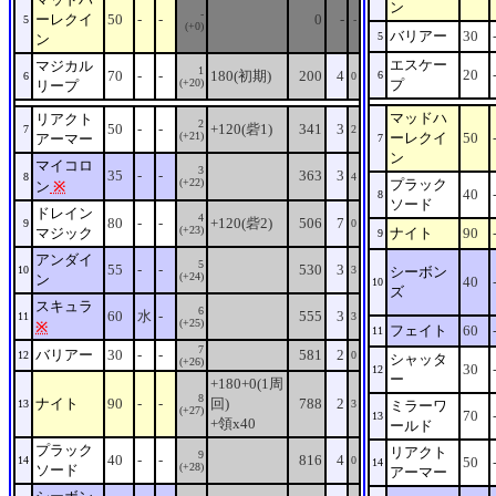
ン
-
ーレクイ
50
-
-
0
-
5
-
(+0)
バリアー
30
5
ン
エスケー
マジカル
1
20
70
-
-
180(初期)
200
4
6
6
0
(+20)
プ
リープ
マッドハ
リアクト
2
50
-
-
+120(砦1)
341
3
7
2
(+21)
ーレクイ
50
アーマー
7
ン
マイコロ
3
35
-
-
363
3
8
4
(+22)
プラック
ン
※
40
8
ソード
ドレイン
4
80
-
-
+120(砦2)
506
7
9
0
(+23)
マジック
ナイト
90
9
アンダイ
5
55
-
-
530
3
10
3
シーボン
(+24)
ン
40
10
ズ
スキュラ
6
60
水
-
555
3
11
3
(+25)
※
フェイト
60
11
7
バリアー
30
-
-
581
2
12
0
シャッタ
(+26)
30
12
ー
+180+0(1周
8
ナイト
90
-
-
回)
788
2
13
3
ミラーワ
(+27)
70
13
+領x40
ールド
プラック
リアクト
9
40
-
-
816
4
14
0
50
14
(+28)
ソード
アーマー