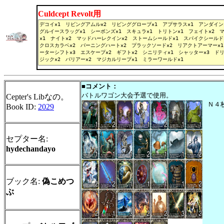
Culdcept Revolt用
■コメント：
バトルワゴン大会予選で使用。
Cepter's Libなの。
Ｎ４
Book ID:
2029
セプター名:
hydechandayo
ブック名:
偽こめつ
ぶ