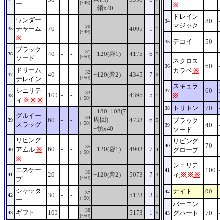
(+48)
ー
※
+領x40
ドレイン
ワンダー
80
34
マジック
30
チャーム
70
-
-
4005
1
35
1
(+49)
※
デコイ
50
35
プラック
31
40
-
-
+120(砦1)
4175
6
36
5
(+50)
ソード
ネクロス
60
36
ドリーム
カラベ
※
32
40
-
-
+120(砦2)
4345
7
37
0
(+50)
テレイン
スキュラ
シニリテ
60
37
33
100
-
-
4395
5
※
38
1
(+50)
ィ
※
※
※
トリトン
70
38
+180+108(7
グルイー
34
周回)
60
-
-
4733
6
プラック
39
5
(+50)
スラッグ
40
39
+領x40
ソード
リビング
リビング
70
40
35
60
-
-
+120(砦1)
4903
7
アムル
※
グローブ
40
4
(+50)
※
シニリテ
エスケー
100
41
36
20
-
-
+120(砦2)
5073
7
ィ
※
※
※
41
3
(+50)
プ
シャッタ
ナイト
90
42
37
30
-
-
5123
3
42
1
(+50)
ー
バーニン
38
ギフト
100
-
-
5173
1
グハート
70
43
5
43
(+50)