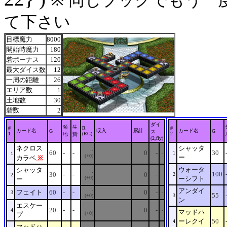
※ 同じブックでもう一
て下さい
目標魔力
8000
開始時魔力
180
砦ボーナス
120
最大ダイス数
12
一周の距離
26
エリア数
1
土地数
30
砦数
2
ダイ
領
生
#
R
#
カード名
収入
累計
カード名
G
G
ス
1
(RG)
2
地
贄
(2,fly)
ネクロス
シャッタ
-
60
-
-
0
-
30
1
1
-
(+0)
ー
カラベ
※
ウォータ
シャッタ
-
100
30
-
-
0
-
2
2
-
(+0)
ーシフト
ー
-
アンダイ
フェイト
60
-
-
0
-
3
-
55
(+0)
3
ン
エスケー
-
20
-
-
0
-
4
-
マッドハ
(+0)
プ
ーレクイ
50
4
マッドハ