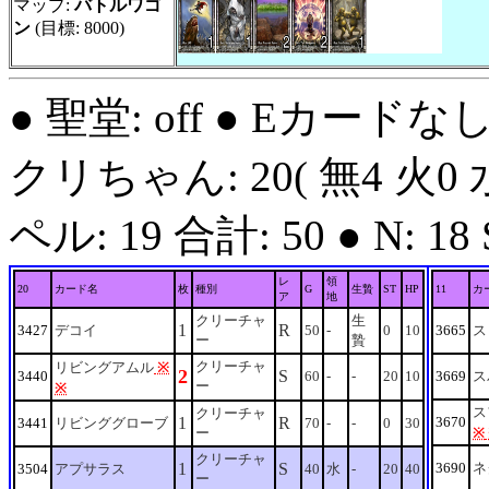
マップ:
バトルワゴ
ン
(目標: 8000)
● 聖堂: off ● Eカードな
クリちゃん: 20( 無4 火0 水
ペル: 19 合計: 50 ● N: 18 S:
レ
領
20
カード名
枚
種別
G
生贄
ST
HP
11
カ
ア
地
クリーチャ
生
1
R
3427
デコイ
50
-
0
10
3665
ス
ー
贄
クリーチャ
リビングアムル
※
2
S
3440
60
-
-
20
10
3669
ス
ー
※
ス
クリーチャ
1
R
3670
3441
リビンググローブ
70
-
-
0
30
ー
※
クリーチャ
1
S
3690
ネ
3504
アプサラス
40
水
-
20
40
ー