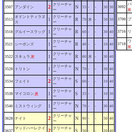
バ
クリーチャ
2
N
3692
3507
アンダイン
55
-
-
30
30
ー
※
オドントティラヌ
クリーチャ
1
R
3700
プ
3513
70
水
-
50
50
ス
ー
クリーチャ
1
R
3716
リ
3518
グルイースラッグ
60
-
-
30
40
ー
ワ
クリーチャ
1
R
3718
3521
シーボンズ
40
-
-
10
40
ー
※
クリーチャ
1
R
3522
スキュラ
※
60
水
-
30
40
ー
クリーチャ
1
N
3528
トリトン
70
-
-
30
40
ー
クリーチャ
2
S
3534
フェイト
60
-
-
10
40
ー
クリーチャ
1
S
3538
マイコロン
※
35
-
-
10
30
ー
クリーチャ
1
N
3540
ミストウィング
70
-
-
30
40
ー
クリーチャ
2
N
3628
ナイト
90
-
-
50
40
ー
マッドハーレクイ
クリーチャ
2
S
3637
50
-
-
20
40