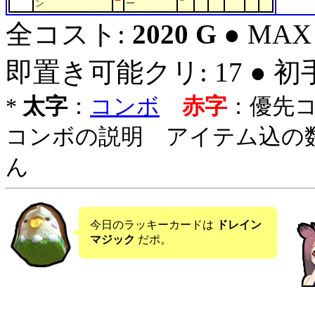
ン
ー
全コスト:
2020 G
● MAX
即置き可能クリ: 17 ● 
*
太字
：
コンボ
赤字
：優先
コンボの説明 アイテム込の
ん
今日のラッキーカードは
ドレイン
マジック
だポ。