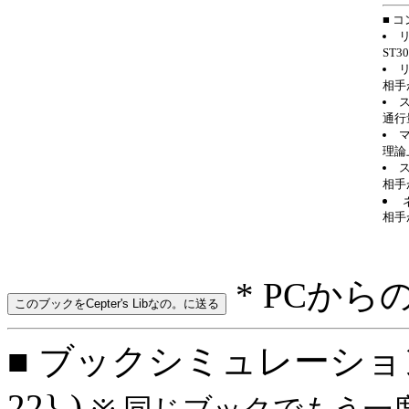
■ 
ST
相手
通行
理論
相手
相手
* PCから
■ ブックシミュレーション: 
22} )