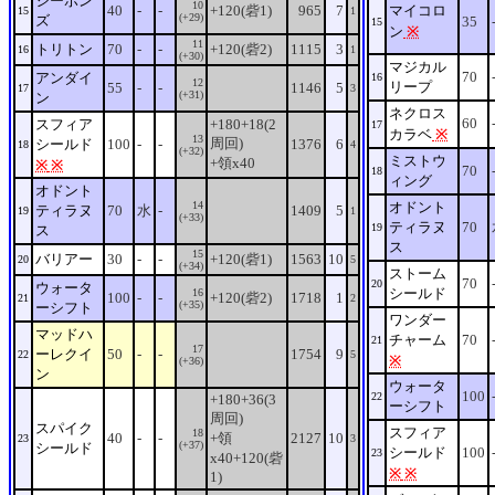
シーボン
10
40
-
-
+120(砦1)
965
7
マイコロ
15
1
(+29)
ズ
35
15
ン
※
11
トリトン
70
-
-
+120(砦2)
1115
3
16
1
(+30)
マジカル
70
アンダイ
16
12
リープ
55
-
-
1146
5
17
3
(+31)
ン
ネクロス
60
スフィア
+180+18(2
17
カラベ
※
13
周回)
シールド
100
-
-
1376
6
18
4
(+32)
ミストウ
+領x40
※
※
70
18
ィング
オドント
14
オドント
ティラヌ
70
水
-
1409
5
19
1
(+33)
ティラヌ
70
19
ス
ス
15
バリアー
30
-
-
+120(砦1)
1563
10
20
5
(+34)
ストーム
70
20
ウォータ
シールド
16
100
-
-
+120(砦2)
1718
1
21
2
(+35)
ーシフト
ワンダー
マッドハ
チャーム
70
21
17
ーレクイ
50
-
-
1754
9
22
5
※
(+36)
ン
ウォータ
100
22
+180+36(3
ーシフト
周回)
スパイク
スフィア
18
40
-
-
+領
2127
10
23
3
(+37)
シールド
シールド
100
23
x40+120(砦
※
※
1)