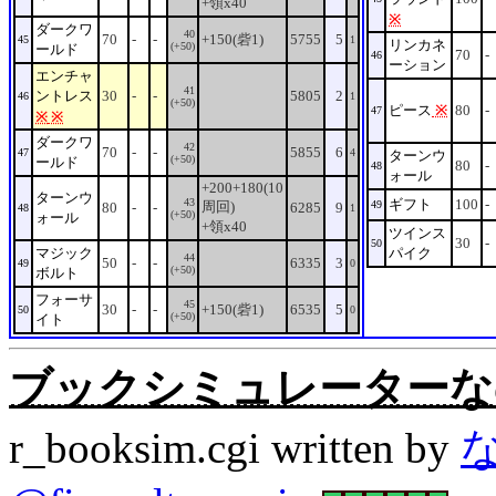
+領x40
※
ダークワ
40
70
-
-
+150(砦1)
5755
5
45
1
リンカネ
(+50)
ールド
70
-
46
ーション
エンチャ
41
ントレス
30
-
-
5805
2
46
1
(+50)
ピース
※
80
-
47
※
※
ダークワ
42
70
-
-
5855
6
47
4
ターンウ
(+50)
ールド
80
-
48
ォール
+200+180(10
ターンウ
43
ギフト
100
-
周回)
49
80
-
-
6285
9
48
1
(+50)
ォール
+領x40
ツインス
30
-
50
マジック
パイク
44
50
-
-
6335
3
49
0
(+50)
ボルト
フォーサ
45
30
-
-
+150(砦1)
6535
5
50
0
(+50)
イト
ブックシミュレーターなの。Rev
r_booksim.cgi written by