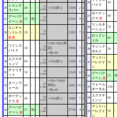
30
-
26
パイク
シャンク
21
40
-
-
+150(砦1)
2500
2
26
1
(+40)
ラバー
ボーテッ
40
-
グーバク
27
22
クス
※
25
地
-
2541
3
27
2
(+41)
イーン
※
リンカネ
70
-
28
エンチャ
ーション
23
ントレス
30
-
-
2583
7
28
4
(+42)
ロックシ
※
※
60
-
29
ェル
+200+80(5周
ツインス
マジック
24
30
-
-
回)
2906
7
29
2
50
-
30
(+43)
パイク
ボルト
+領x40
マッドハ
エクスチ
25
60
-
-
+150(砦1)
3100
6
30
1
ーレクイ
50
-
31
(+44)
ェンジ
ン
チャリオ
26
50
-
-
3145
6
31
1
グーバク
(+45)
ット
25
32
イーン
※
+200+100(6
ターンウ
フォーム
27
周回)
80
-
-
3491
10
32
2
140
-
33
(+46)
ォール
ポータル
+領x40
エクスチ
ボーテッ
28
60
-
34
40
-
-
+150(砦1)
3688
7
33
2
ェンジ
(+47)
クス
※
マッドハ
グーバク
29
25
地
-
3736
4
34
0
ーレクイ
50
-
35
(+48)
イーン
※
ン