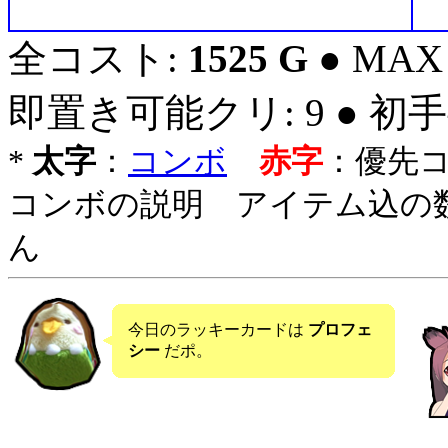
全コスト:
1525 G
● MAX
即置き可能クリ: 9 ● 初
*
太字
：
コンボ
赤字
：優先
コンボの説明 アイテム込の
ん
今日のラッキーカードは
プロフェ
シー
だポ。