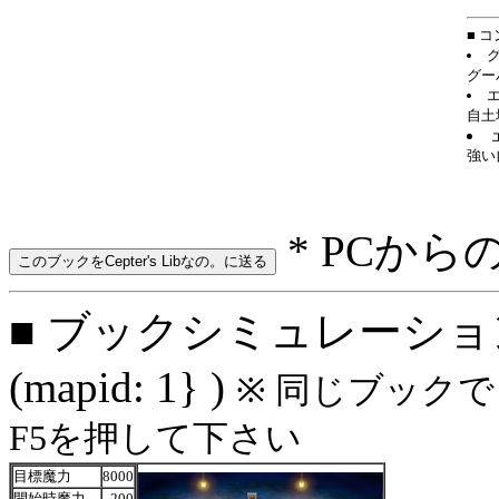
■ 
グー
自土
強い
* PCから
■ ブックシミュレーション
(mapid: 1} )
※ 同じブック
F5を押して下さい
目標魔力
8000
開始時魔力
200