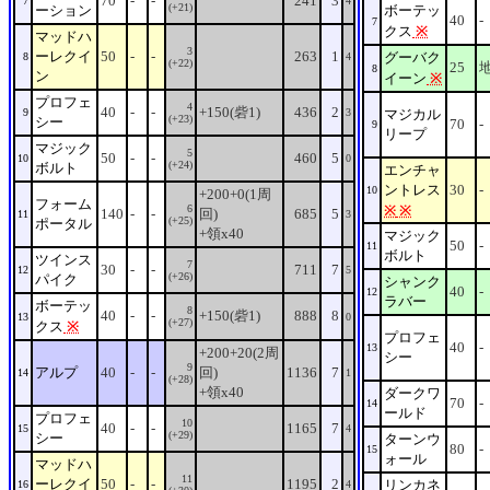
70
-
-
241
3
7
4
(+21)
ーション
ボーテッ
40
-
7
クス
※
マッドハ
3
ーレクイ
50
-
-
263
1
グーバク
8
4
(+22)
25
8
ン
イーン
※
プロフェ
4
40
-
-
+150(砦1)
436
2
9
3
マジカル
(+23)
シー
70
-
9
リープ
マジック
5
50
-
-
460
5
10
0
(+24)
ボルト
エンチャ
ントレス
30
-
10
+200+0(1周
フォーム
6
※
※
140
-
-
回)
685
5
11
3
(+25)
ポータル
+領x40
マジック
50
-
11
ボルト
ツインス
7
30
-
-
711
7
12
5
(+26)
パイク
シャンク
40
-
12
ラバー
ボーテッ
8
40
-
-
+150(砦1)
888
8
13
0
(+27)
クス
※
プロフェ
40
-
13
+200+20(2周
シー
9
アルプ
40
-
-
回)
1136
7
14
1
(+28)
+領x40
ダークワ
70
-
14
ールド
プロフェ
10
40
-
-
1165
7
15
4
(+29)
シー
ターンウ
80
-
15
ォール
マッドハ
11
ーレクイ
50
-
-
1195
2
リンカネ
16
4