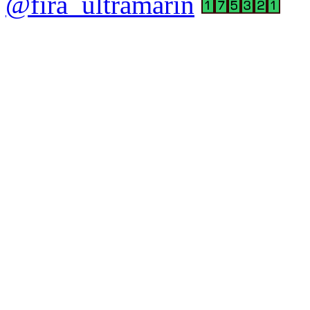
@fira_ultramarin