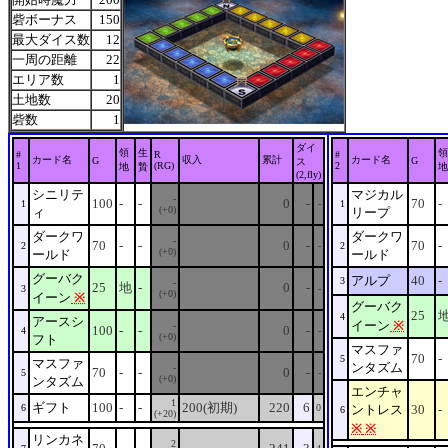
砦ボーナス
150
最大ダイス数
12
一周の距離
22
エリア数
1
土地数
20
砦数
1
ダイ
領
生
領
#
R
#
カード名
収入
累計
カード名
G
G
ス
1
(RG)
2
地
贄
地
(2,fly)
シニリテ
マジカル
-
100
-
-
0
-
70
-
1
-
1
(+0)
ィ
リープ
ダークワ
ダークワ
-
70
-
-
0
-
70
-
2
-
2
(+0)
ールド
ールド
グーバク
アルプ
40
-
3
-
25
地
-
0
-
3
-
(+0)
イーン
※
グーバク
25
4
アースシ
イーン
※
-
100
-
-
0
-
4
-
(+0)
フト
マスファ
70
-
5
マスファ
ンタズム
-
70
-
-
0
-
5
-
(+0)
ンタズム
エンチャ
1
ギフト
100
-
-
200(初期)
220
6
6
0
ントレス
30
-
6
(+20)
※
※
リンカネ
2