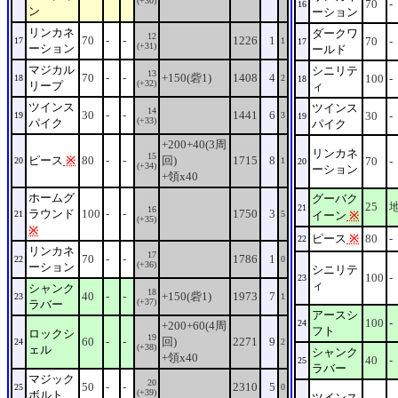
(+30)
70
-
16
ン
ーション
リンカネ
ダークワ
12
70
-
-
1226
1
70
-
17
1
17
(+31)
ーション
ールド
マジカル
シニリテ
13
70
-
-
+150(砦1)
1408
4
100
-
18
2
18
(+32)
リープ
ィ
ツインス
ツインス
14
30
-
-
1441
6
30
-
19
3
19
(+33)
パイク
パイク
+200+40(3周
リンカネ
15
ピース
※
80
-
-
回)
1715
8
70
-
20
1
20
(+34)
ーション
+領x40
ホームグ
グーバク
25
21
16
ラウンド
100
-
-
1750
3
21
5
イーン
※
(+35)
※
ピース
※
80
-
22
リンカネ
17
70
-
-
1786
1
22
0
(+36)
ーション
シニリテ
100
-
23
ィ
シャンク
18
40
-
-
+150(砦1)
1973
7
23
1
(+37)
ラバー
アースシ
100
-
24
+200+60(4周
フト
ロックシ
19
60
-
-
回)
2271
9
24
2
(+38)
ェル
シャンク
+領x40
40
-
25
ラバー
マジック
20
50
-
-
2310
5
25
0
(+39)
ボルト
ツインス