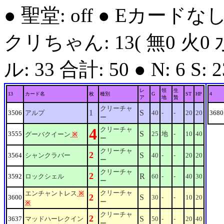
● 聖堂: off ● Eカードな
クリちゃん: 13( 無0 火0 
ル: 33 合計: 50 ● N: 6 S: 23
レ
領
生
13
カード名
枚
種別
G
ST
HP
4
ア
地
贄
クリーチャ
1
S
3506
アルプ
40
-
-
20
20
3680
ー
4
クリーチャ
S
3555
25
地
-
10
40
グーバクイーン
※
ー
クリーチャ
2
S
3564
シャンクラバー
40
-
-
20
20
ー
クリーチャ
2
R
3592
ロックシェル
60
-
-
40
30
ー
クリーチャ
エンチャントレス
※
2
S
3600
30
-
-
10
20
ー
※
クリーチャ
2
S
3637
マッドハーレクイン
50
-
-
20
40
ー