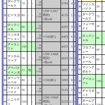
ダークワ
30
70
-
-
3785
4
35
2
ツインス
(+49)
ールド
30
-
36
パイク
+200+120(7
ダークワ
31
周回)
ピース
※
80
-
-
4155
1
36
5
70
-
37
(+50)
ールド
+領x40
フォーサ
ロックシ
32
30
-
38
60
-
-
4205
5
37
2
イト
(+50)
ェル
リンカネ
ロックシ
33
70
-
-
+150(砦1)
4405
6
38
3
60
-
39
(+50)
ーション
ェル
アースシ
34
100
-
-
4455
5
39
4
プロフェ
(+50)
フト
40
-
40
シー
+200+140(8
マジカル
ターンウ
35
周回)
70
-
-
4845
10
40
3
80
-
41
(+50)
リープ
ォール
+領x40
マジック
グーバク
36
50
-
42
25
地
-
4895
3
41
0
ボルト
(+50)
イーン
※
ターンウ
アースシ
37
80
-
-
+150(砦1)
5095
8
42
4
100
-
43
(+50)
ォール
フト
ツインス
38
30
-
-
5145
2
43
5
チャリオ
(+50)
パイク
50
-
44
ット
+200+160(9
シニリテ
ホームグ
39
周回)
100
-
-
5555
12
44
3
(+50)
ィ
ラウンド
100
-
45