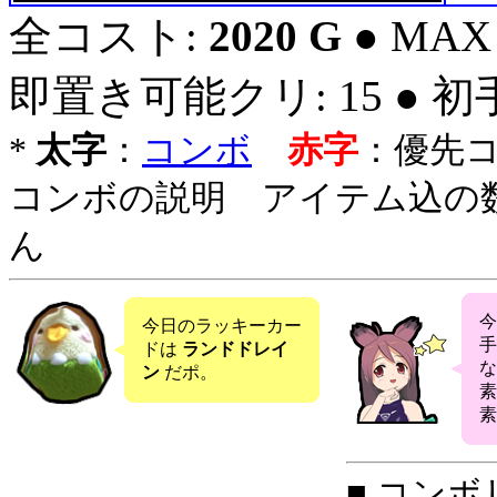
全コスト:
2020 G
● MAX
即置き可能クリ: 15 ● 
*
太字
：
コンボ
赤字
：優先
コンボの説明 アイテム込の
ん
今日のラッキーカー
手
ドは
ランドドレイ
な
ン
だポ。
素
素
■ コンボ