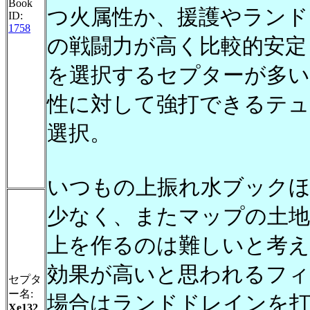
Book
つ火属性か、援護やランド
ID:
1758
の戦闘力が高く比較的安定
を選択するセプターが多い
性に対して強打できるテュ
選択。
いつもの上振れ水ブックほ
少なく、またマップの土地
上を作るのは難しいと考
効果が高いと思われるフィ
セプタ
ー名:
場合はランドドレインを
Xe132