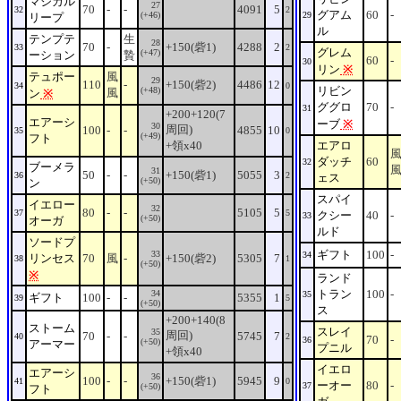
マジカル
27
70
-
-
4091
5
32
2
グアム
60
-
(+46)
29
リープ
ル
テンプテ
生
28
70
-
+150(砦1)
4288
2
33
2
グレム
(+47)
ーション
贄
60
-
30
リン
※
テュポー
風
29
110
-
+150(砦2)
4486
12
34
0
リビン
(+48)
風
ン
※
ググロ
70
-
31
+200+120(7
エアーシ
ーブ
※
30
周回)
100
-
-
4855
10
35
0
(+49)
フト
+領x40
エアロ
ダッチ
60
32
ブーメラ
31
50
-
-
+150(砦1)
5055
3
36
2
ェス
(+50)
ン
スパイ
イエロー
32
80
-
-
5105
5
37
5
クシー
40
-
33
(+50)
オーガ
ルド
ソードプ
ギフト
100
-
33
34
リンセス
70
風
-
+150(砦2)
5305
7
38
1
(+50)
※
ランド
トラン
100
-
34
35
ギフト
100
-
-
5355
1
39
5
(+50)
ス
+200+140(8
ストーム
スレイ
35
周回)
70
-
-
5745
7
40
2
70
-
36
(+50)
アーマー
プニル
+領x40
イエロ
エアーシ
36
100
-
-
+150(砦1)
5945
9
41
0
ーオー
80
-
37
(+50)
フト