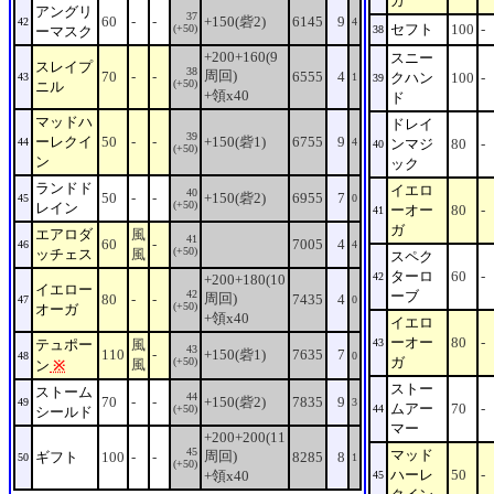
ガ
アングリ
37
60
-
-
+150(砦2)
6145
9
42
4
セフト
100
-
(+50)
ーマスク
38
+200+160(9
スニー
スレイプ
38
周回)
70
-
-
6555
4
クハン
100
-
43
1
39
(+50)
ニル
+領x40
ド
マッドハ
ドレイ
39
ーレクイ
50
-
-
+150(砦1)
6755
9
44
4
ンマジ
80
-
40
(+50)
ン
ック
ランドド
イエロ
40
50
-
-
+150(砦2)
6955
7
45
0
(+50)
レイン
ーオー
80
-
41
ガ
エアロダ
風
41
60
-
7005
4
46
4
(+50)
ッチェス
風
スペク
ターロ
60
-
42
+200+180(10
イエロー
42
ーブ
周回)
80
-
-
7435
4
47
0
(+50)
オーガ
+領x40
イエロ
ーオー
80
-
テュポー
風
43
43
110
-
+150(砦1)
7635
7
48
0
ガ
(+50)
風
ン
※
ストー
ストーム
44
70
-
-
+150(砦2)
7835
9
49
3
ムアー
70
-
(+50)
44
シールド
マー
+200+200(11
45
マッド
周回)
ギフト
100
-
-
8285
8
50
1
(+50)
ハーレ
50
-
+領x40
45