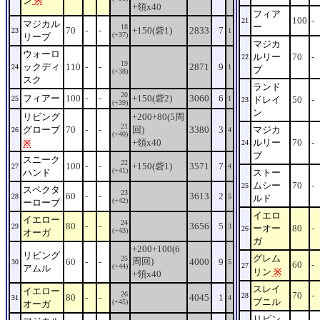
ン
※
+領x40
フィア
100
-
21
マジカル
ー
18
70
-
-
+150(砦1)
2833
7
23
1
(+37)
リープ
マジカ
ウォーロ
ルリー
70
-
22
19
ックディ
110
-
-
2871
9
24
1
プ
(+38)
スク
ランド
20
フィアー
100
-
-
+150(砦2)
3060
6
25
1
ドレイ
50
-
23
(+39)
ン
リビング
+200+80(5周
21
グローブ
70
-
-
回)
3380
3
マジカ
26
4
(+40)
+領x40
ルリー
70
-
※
24
プ
スニーク
22
100
-
-
+150(砦1)
3571
7
27
4
(+41)
ハンド
ストー
ムシー
70
-
25
スペクタ
23
60
-
-
3613
2
28
5
ルド
(+42)
ーローブ
イエロ
イエロー
24
80
-
-
3656
5
29
3
ーオー
80
-
26
(+43)
オーガ
ガ
+200+100(6
リビング
グレム
25
周回)
60
-
-
4000
9
30
5
60
-
27
(+44)
アムル
リン
※
+領x40
スレイ
イエロー
26
70
-
28
80
-
-
4045
1
31
4
プニル
(+45)
オーガ
リビン