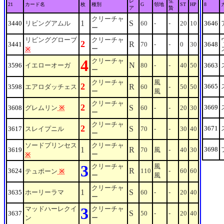
レ
生
21
カード名
枚
種別
G
領地
ST
HP
8
ア
贄
クリーチャ
1
S
3440
リビングアムル
60
-
-
20
10
3646
ー
リビンググローブ
クリーチャ
2
R
3441
70
-
-
0
30
3648
ー
※
4
クリーチャ
N
3596
イエローオーガ
80
-
-
40
50
3663
ー
クリーチャ
風
2
R
3665
3598
エアロダッチェス
60
-
50
50
ー
風
クリーチャ
2
S
3669
3608
グレムリン
※
60
-
-
20
30
ー
クリーチャ
2
S
3671
3617
スレイプニル
70
-
-
30
40
ー
ソードプリンセス
クリーチャ
1
R
3698
3619
70
風
-
40
30
ー
※
3
クリーチャ
風
R
3624
110
-
60
60
テュポーン
※
ー
風
クリーチャ
1
S
3635
ホーリーラマ
60
-
-
20
40
ー
3
マッドハーレクイ
クリーチャ
S
3637
50
-
-
20
40
ン
ー