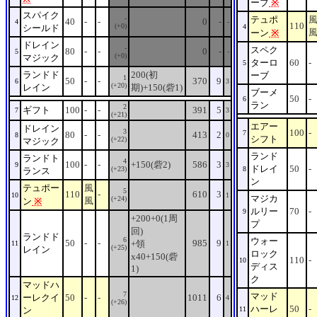
ーブ
※
スパイク
-
テュポ
40
-
-
0
-
4
-
110
(+0)
シールド
4
ーン
※
ドレイン
-
スペク
80
-
-
0
-
5
-
(+0)
マジック
ターロ
60
-
5
ランドド
200(初
ーブ
1
50
-
-
370
9
6
3
(+20)
レイン
期)+150(砦1)
ブーメ
50
-
6
ラン
2
ギフト
100
-
-
391
5
7
3
(+21)
エアー
ドレイン
3
100
-
7
80
-
-
413
2
8
0
シフト
(+22)
マジック
ランド
ランドト
4
100
-
-
+150(砦2)
586
3
9
3
ドレイ
50
-
(+23)
8
ランス
ン
テュポー
風
5
110
-
610
3
10
1
マジカ
(+24)
風
ン
※
ルリー
70
-
9
+200+0(1周
プ
回)
ランドド
6
ウォー
50
-
-
985
9
+領
11
1
(+25)
レイン
ロック
x40+150(砦
110
-
10
ディス
1)
ク
マッドハ
7
マッド
ーレクイ
50
-
-
1011
6
12
4
(+26)
ハーレ
50
-
ン
11