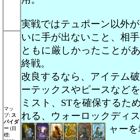
実戦ではテュポーン以外が
いに手が出ないこと、相
ともに厳しかったことが
終戦。
改良するなら、アイテム
ーテックスやピースなど
ミスト、STを確保するた
マッ
れる、ウォーロックディス
プ:
ス
パイダ
ャーを
ー
(目
標: