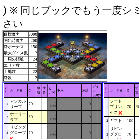
)
※ 同じブックでもう一度シミ
さい
目標魔力
8000
開始時魔力
200
砦ボーナス
150
最大ダイス数
12
一周の距離
24
エリア数
1
土地数
22
砦数
2
ダイ
領
生
領
#
R
#
カード名
収入
累計
カード名
G
G
ス
1
(RG)
2
地
贄
地
(2,fly)
マジカル
ソード
-
70
-
-
0
-
1
-
(+0)
リープ
プリン
70
1
セス
※
ホーリー
-
60
-
-
0
-
2
-
(+0)
ラマ
ギフト
100
-
2
リビング
リビン
-
グローブ
70
-
-
0
-
3
-
ググロ
70
-
(+0)
3
※