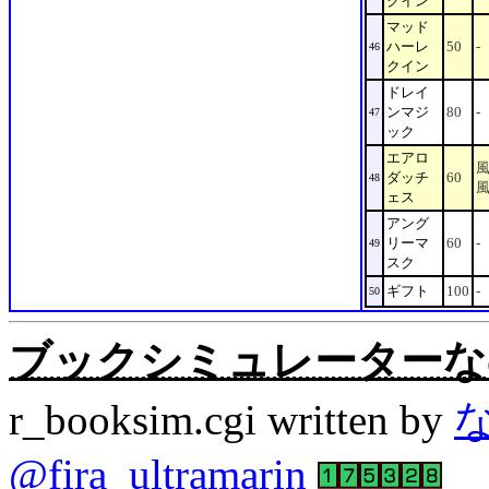
クイン
マッド
ハーレ
50
-
46
クイン
ドレイ
ンマジ
80
-
47
ック
エアロ
ダッチ
60
48
ェス
アング
リーマ
60
-
49
スク
ギフト
100
-
50
ブックシミュレーターなの。Rev
r_booksim.cgi written by
@fira_ultramarin