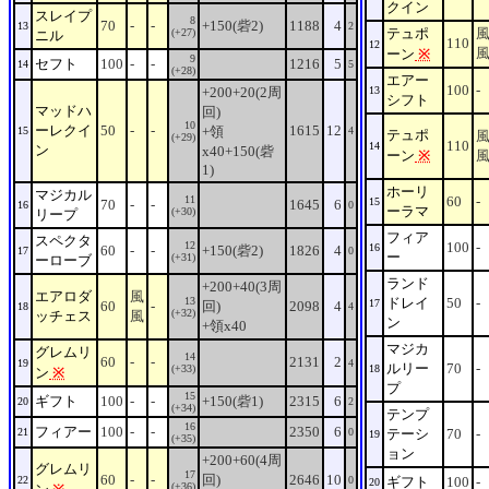
クイン
スレイプ
8
70
-
-
+150(砦2)
1188
4
13
2
テュポ
(+27)
ニル
110
12
ーン
※
9
セフト
100
-
-
1216
5
14
5
(+28)
エアー
100
-
+200+20(2周
13
シフト
マッドハ
回)
10
ーレクイ
50
-
-
1615
12
+領
15
4
テュポ
(+29)
110
14
ン
x40+150(砦
ーン
※
1)
ホーリ
マジカル
11
60
-
15
70
-
-
1645
6
16
0
ーラマ
(+30)
リープ
フィア
スペクタ
12
100
-
16
60
-
-
+150(砦2)
1826
4
17
0
ー
(+31)
ーローブ
ランド
+200+40(3周
エアロダ
風
13
ドレイ
50
-
17
60
-
回)
2098
4
18
4
(+32)
ッチェス
風
ン
+領x40
マジカ
グレムリ
14
60
-
-
2131
2
19
4
ルリー
70
-
(+33)
18
ン
※
プ
15
ギフト
100
-
-
+150(砦1)
2315
6
20
2
(+34)
テンプ
16
フィアー
100
-
-
2350
6
21
0
テーシ
70
-
19
(+35)
ョン
+200+60(4周
グレムリ
17
60
-
-
回)
2646
10
22
0
ギフト
100
-
20
(+36)