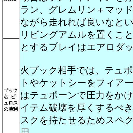
ラン、グレムリン＋マッド
ながら走れれば良いなと
リビングアムルを置くこ
とするプレイはエアロダ
火ブック相手では、テュ
トやケットシーをフィア
ブック
はテュポーンで圧力をか
名:
ピ
ュロス
イテム破壊を厚くするべ
の勝利
スクを持たせるためスペ
用。