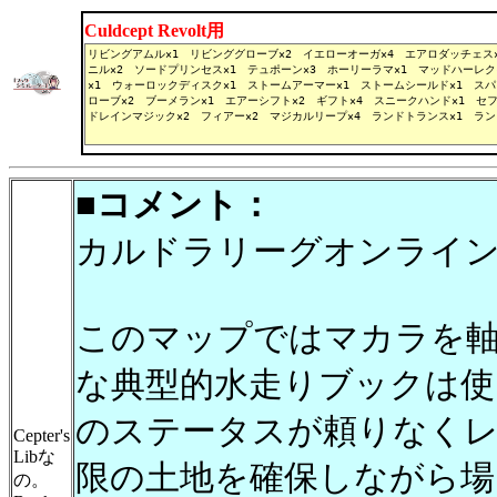
Culdcept Revolt用
■コメント：
カルドラリーグオンライン
このマップではマカラを
な典型的水走りブックは使
のステータスが頼りなくレ
Cepter's
Libな
限の土地を確保しながら
の。