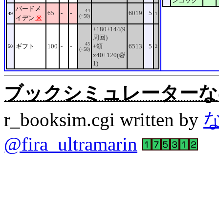
ンコック
バードメ
44
65
-
-
6019
5
49
1
(+50)
イデン
※
+180+144(9
周回)
45
ギフト
100
-
-
+領
6513
5
50
2
(+50)
x40+120(砦
1)
ブックシミュレーターなの。Rev
r_booksim.cgi written by
@fira_ultramarin