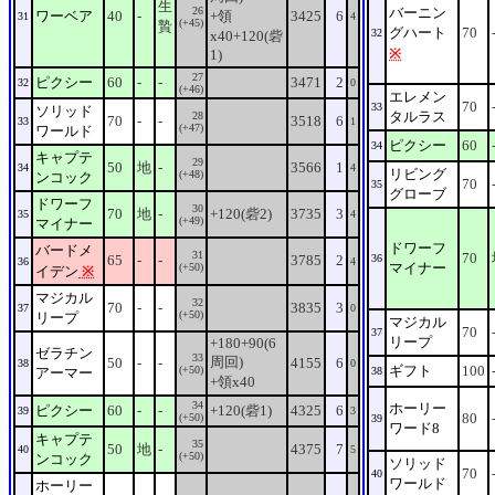
生
26
バーニン
ワーベア
40
-
+領
3425
6
31
4
(+45)
贄
グハート
70
32
x40+120(砦
※
1)
27
ピクシー
60
-
-
3471
2
32
0
(+46)
エレメン
70
33
ソリッド
タルラス
28
70
-
-
3518
6
33
1
(+47)
ワールド
ピクシー
60
34
キャプテ
29
50
地
-
3566
1
34
4
リビング
(+48)
ンコック
70
35
グローブ
ドワーフ
30
70
地
-
+120(砦2)
3735
3
35
4
(+49)
マイナー
ドワーフ
バードメ
31
70
65
-
-
3785
2
36
36
4
マイナー
(+50)
イデン
※
マジカル
32
70
-
-
3835
3
37
0
(+50)
リープ
マジカル
70
37
リープ
+180+90(6
ゼラチン
33
周回)
50
-
-
4155
6
38
0
ギフト
100
(+50)
アーマー
38
+領x40
34
ホーリー
ピクシー
60
-
-
+120(砦1)
4325
6
39
3
80
(+50)
39
ワード8
キャプテ
35
50
地
-
4375
7
40
5
(+50)
ンコック
ソリッド
70
40
ワールド
ホーリー