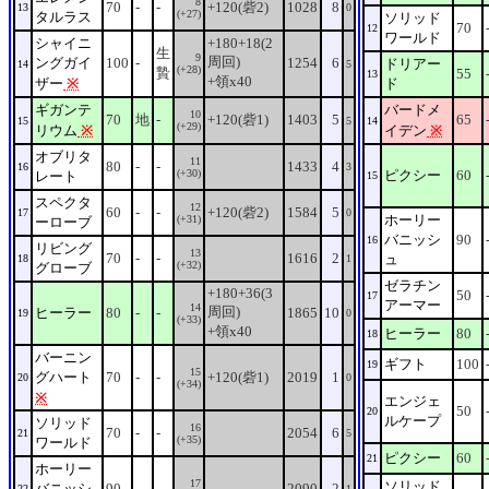
8
70
-
-
+120(砦2)
1028
8
13
0
(+27)
タルラス
ソリッド
70
12
ワールド
シャイニ
+180+18(2
生
9
周回)
ングガイ
100
-
1254
6
ドリアー
14
5
(+28)
贄
55
13
+領x40
ザー
※
ド
ギガンテ
バードメ
10
70
地
-
+120(砦1)
1403
5
65
15
5
14
(+29)
リウム
※
イデン
※
オブリタ
11
80
-
-
1433
4
16
3
(+30)
ピクシー
60
レート
15
スペクタ
12
60
-
-
+120(砦2)
1584
5
17
0
ホーリー
(+31)
ーローブ
バニッシ
90
16
リビング
13
70
-
-
1616
2
ュ
18
1
(+32)
グローブ
ゼラチン
+180+36(3
50
17
アーマー
14
周回)
ヒーラー
80
-
-
1865
10
19
0
(+33)
+領x40
ヒーラー
80
18
バーニン
ギフト
100
19
15
グハート
70
-
-
+120(砦1)
2019
1
20
0
(+34)
※
エンジェ
50
20
ルケープ
ソリッド
16
70
-
-
2054
6
21
5
(+35)
ワールド
ピクシー
60
21
ホーリー
17
ソリッド
バニッシ
90
-
-
2090
2
22
1