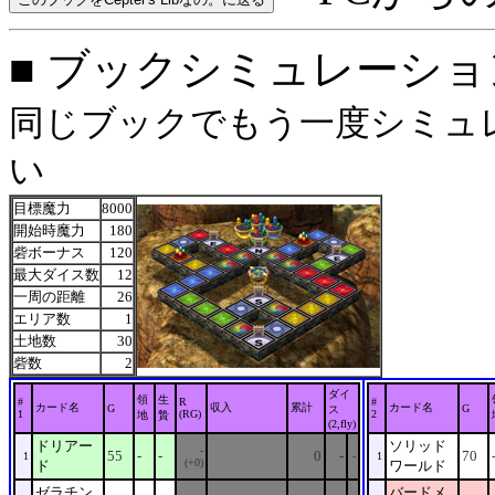
■ ブックシミュレーション: o
同じブックでもう一度シミュレ
い
目標魔力
8000
開始時魔力
180
砦ボーナス
120
最大ダイス数
12
一周の距離
26
エリア数
1
土地数
30
砦数
2
ダイ
領
生
#
R
#
カード名
収入
累計
カード名
G
G
ス
1
(RG)
2
地
贄
(2,fly)
ドリアー
ソリッド
-
55
-
-
0
-
70
1
-
1
(+0)
ド
ワールド
ゼラチン
バードメ