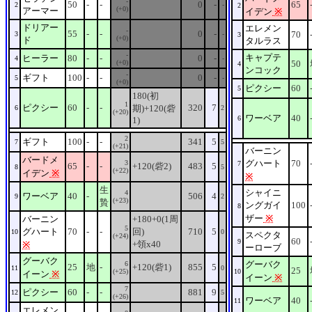
-
50
-
-
0
-
65
2
-
2
(+0)
アーマー
イデン
※
ドリアー
エレメン
-
55
-
-
0
-
70
3
-
3
(+0)
ド
タルラス
-
キャプテ
ヒーラー
80
-
-
0
-
4
-
(+0)
50
4
ンコック
-
ギフト
100
-
-
0
-
5
-
(+0)
ピクシー
60
5
180(初
1
ピクシー
60
-
-
320
7
期)+120(砦
6
2
(+20)
ワーベア
40
6
1)
2
ギフト
100
-
-
341
5
7
5
(+21)
バーニン
バードメ
グハート
70
3
7
65
-
-
+120(砦2)
483
5
8
5
(+22)
イデン
※
※
生
シャイニ
4
ワーベア
40
-
506
4
9
2
(+23)
贄
ングガイ
100
8
ザー
※
バーニン
+180+0(1周
5
グハート
70
-
-
回)
710
5
10
0
スペクタ
(+24)
60
9
+領x40
※
ーローブ
グーバク
グーバク
6
25
地
-
+120(砦1)
855
5
11
0
25
(+25)
10
イーン
※
イーン
※
7
ピクシー
60
-
-
881
9
12
5
(+26)
ワーベア
40
11
エレメン