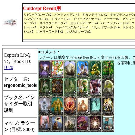
Culdcept Revolt用
■コメント：
Cepter's Libな
ラクーンは地変でも宝石価値をよく変えられる印象。
の。Book ID:
を有利に
1620
セプター名:
ergonomic_tools
ブック名:
イン
サイダー取引
規制
マップ:
ラクー
ン
(目標: 8000)