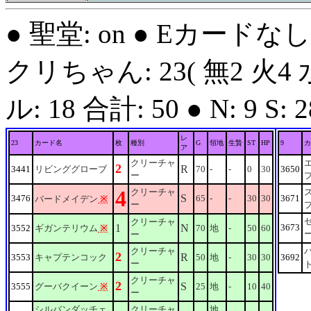
● 聖堂: on ● Eカードな
クリちゃん: 23( 無2 火4 
ル: 18 合計: 50 ● N: 9 S: 28
レ
23
カード名
枚
種別
G
領地
生贄
ST
HP
9
カ
ア
クリーチャ
2
R
3441
リビンググローブ
70
-
-
0
30
3650
ー
4
クリーチャ
S
3476
65
-
-
30
30
3671
バードメイデン
※
ー
クリーチャ
1
N
3673
3552
ギガンテリウム
※
70
地
-
50
60
ー
クリーチャ
2
R
3553
キャプテンコック
50
地
-
30
30
3692
ー
クリーチャ
2
S
3555
グーバクイーン
※
25
地
-
10
40
ー
シルバンダッチェ
クリーチャ
地