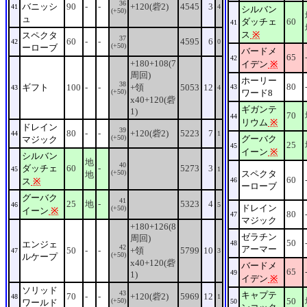
36
バニッシ
90
-
-
+120(砦2)
4545
3
41
4
シルバン
(+50)
ュ
ダッチェ
60
41
ス
※
スペクタ
37
60
-
-
4595
6
42
0
(+50)
ーローブ
バードメ
65
42
+180+108(7
イデン
※
周回)
ホーリー
38
80
ギフト
100
-
-
+領
5053
12
43
43
4
(+50)
ワード8
x40+120(砦
ギガンテ
1)
70
44
リウム
※
ドレイン
39
80
-
-
+120(砦2)
5223
7
44
1
(+50)
グーバク
マジック
25
45
イーン
※
シルバン
地
40
ダッチェ
60
-
5273
3
45
1
(+50)
スペクタ
地
60
ス
※
46
ーローブ
グーバク
41
25
地
-
5323
4
46
5
ドレイン
(+50)
イーン
※
80
47
マジック
+180+126(8
ゼラチン
周回)
50
エンジェ
48
42
アーマー
50
-
-
+領
5799
10
47
3
(+50)
ルケープ
x40+120(砦
バードメ
65
49
1)
イデン
※
ソリッド
43
キャプテ
70
-
-
+120(砦2)
5969
12
48
1
50
(+50)
ワールド
50