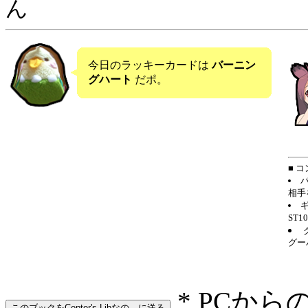
ん
今日のラッキーカードは
バーニン
グハート
だポ。
■ 
相手
ST1
グー
* PCから