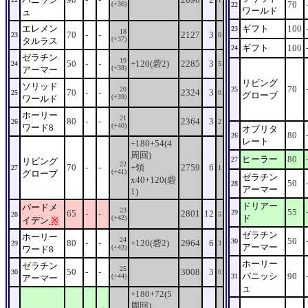
70
(+36)
22
ワールド
ュ
エレメン
ギフト
100
23
18
70
-
-
2127
3
23
0
(+37)
タルラス
ギフト
100
24
ゼラチン
19
50
-
-
+120(砦2)
2285
3
24
5
(+38)
アーマー
リビング
ソリッド
70
20
25
70
-
-
2324
3
25
0
グローブ
(+39)
ワールド
ホーリー
21
80
-
-
2364
3
26
2
(+40)
ワード8
オブリタ
80
26
レート
+180+54(4
周回)
ヒーラー
80
27
リビング
22
70
-
-
+領
2759
6
27
1
(+41)
グローブ
ゼラチン
x40+120(砦
50
28
アーマー
1)
ドリアー
バードメ
23
55
65
-
-
2801
12
29
28
5
ド
(+42)
イデン
※
ゼラチン
ホーリー
24
50
30
80
-
-
+120(砦2)
2964
6
29
3
アーマー
(+43)
ワード8
ホーリー
ゼラチン
25
50
-
-
3008
3
30
0
バニッシ
90
(+44)
31
アーマー
ュ
+180+72(5
周回)