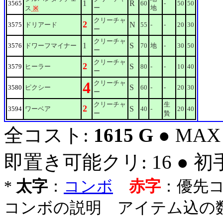
1
R
3565
60
-
50
50
ー
地
ス
※
クリーチャ
2
N
3575
ドリアード
55
-
-
20
30
ー
クリーチャ
1
S
3576
ドワーフマイナー
70
地
-
30
50
ー
クリーチャ
2
S
3579
ヒーラー
80
-
-
10
40
ー
4
クリーチャ
S
3580
ピクシー
60
-
-
20
30
ー
クリーチャ
生
2
S
3594
ワーベア
40
-
20
40
ー
贄
全コスト:
1615 G
● MAX
即置き可能クリ: 16 ● 
*
太字
：
コンボ
赤字
：優先
コンボの説明 アイテム込の