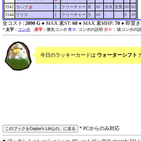
1
R
3542
クリーチャー
80
水水
生贄
60
60
ラハブ
※
1
S
3544
リリス
クリーチャー
60
-
-
0
30
全コスト:
2090 G
● MAX 素ST:
60
● MAX 素MHP:
70
● 即置き
*
太字
：
コンボ
赤字
：優先コンボ
青※
: コンボの説明
赤※
： 猿コンボの
今日のラッキーカードは
ウォーターシフト
* PCからのみ対応