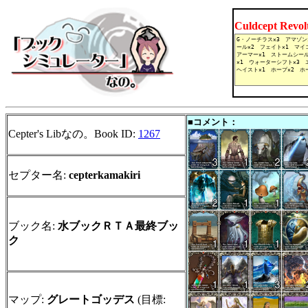
Culdcept Revo
■コメント：
Cepter's Libなの。Book ID:
1267
セプター名:
cepterkamakiri
ブック名:
水ブックＲＴＡ最終ブッ
ク
マップ:
グレートゴッデス
(目標: