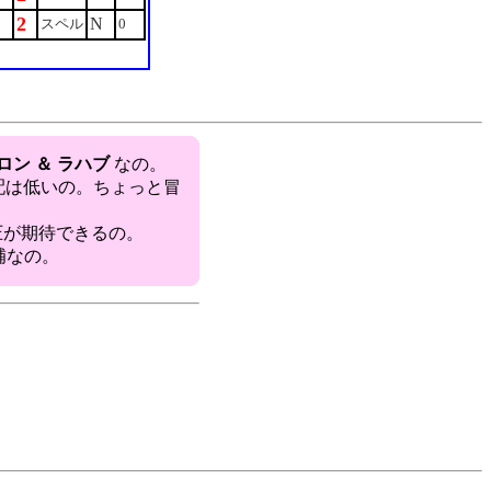
2
N
スペル
0
ロン ＆ ラハブ
なの。
心配は低いの。ちょっと冒
制圧が期待できるの。
候補なの。