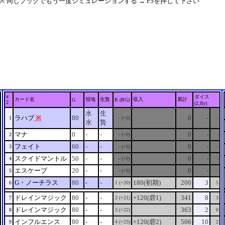
※ 同じブックでもう一度シミュレーションする → F5を押して下さい
#
ダイス
カード名
領地
生贄
収入
累計
G
R (RG)
2
(2,fly)
水
生
ラハブ
※
80
0
-
1
- (+0)
-
水
贄
マナ
0
-
-
0
-
2
- (+0)
-
フェイト
60
-
-
0
-
3
- (+0)
-
スクイドマントル
50
-
-
0
-
4
- (+0)
-
エスケープ
20
-
-
0
-
5
- (+0)
-
G・ノーチラス
80
-
-
180(初期)
200
3
6
1 (+20)
5
ドレインマジック
80
-
-
+120(砦1)
341
8
7
2 (+21)
3
ドレインマジック
80
-
-
363
2
8
3 (+22)
0
インフルエンス
80
-
-
+120(砦2)
506
10
9
4 (+23)
2