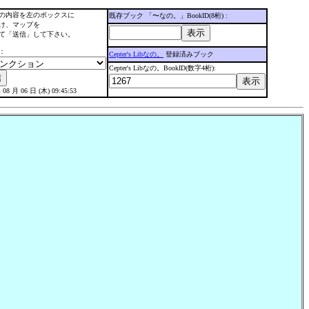
の内容を左のボックスに
既存ブック 「〜なの。」BookID(8桁) :
け、マップを
て「送信」して下さい。
：
Cepter's Libなの。
登録済みブック
Cepter's Libなの。BookID(数字4桁):
 08 月 06 日 (木) 09:45:53