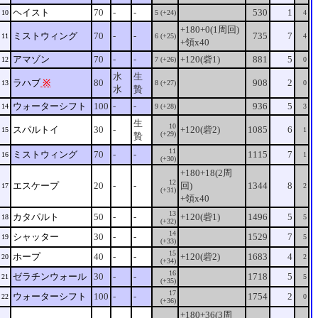
ヘイスト
70
-
-
530
1
10
5 (+24)
4
+180+0(1周回)
ミストウィング
70
-
-
735
7
11
6 (+25)
4
+領x40
アマゾン
70
-
-
+120(砦1)
881
5
12
7 (+26)
0
水
生
ラハブ
※
80
908
2
13
8 (+27)
0
水
贄
ウォーターシフト
100
-
-
936
5
14
9 (+28)
3
生
10
スパルトイ
30
-
+120(砦2)
1085
6
15
1
(+29)
贄
11
ミストウィング
70
-
-
1115
7
16
1
(+30)
+180+18(2周
12
エスケープ
20
-
-
回)
1344
8
17
2
(+31)
+領x40
13
カタパルト
50
-
-
+120(砦1)
1496
5
18
5
(+32)
14
シャッター
30
-
-
1529
7
19
5
(+33)
15
ホープ
40
-
-
+120(砦2)
1683
4
20
2
(+34)
16
ゼラチンウォール
30
-
-
1718
5
21
5
(+35)
17
ウォーターシフト
100
-
-
1754
2
22
0
(+36)
+180+36(3周