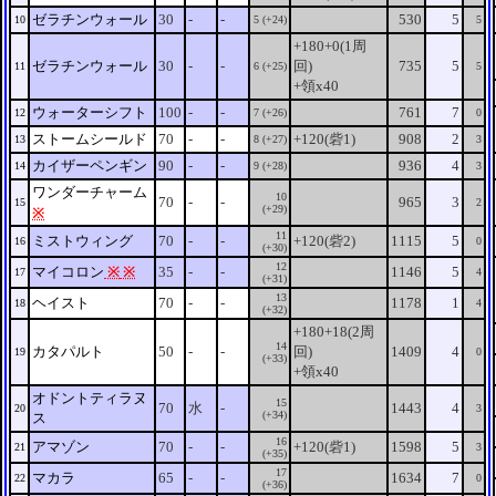
ゼラチンウォール
30
-
-
530
5
10
5 (+24)
5
+180+0(1周
ゼラチンウォール
30
-
-
回)
735
5
11
6 (+25)
5
+領x40
ウォーターシフト
100
-
-
761
7
12
7 (+26)
0
ストームシールド
70
-
-
+120(砦1)
908
2
13
8 (+27)
3
カイザーペンギン
90
-
-
936
4
14
9 (+28)
3
ワンダーチャーム
10
70
-
-
965
3
15
2
(+29)
※
11
ミストウィング
70
-
-
+120(砦2)
1115
5
16
0
(+30)
12
マイコロン
※
※
35
-
-
1146
5
17
4
(+31)
13
ヘイスト
70
-
-
1178
1
18
4
(+32)
+180+18(2周
14
カタパルト
50
-
-
回)
1409
4
19
0
(+33)
+領x40
オドントティラヌ
15
70
水
-
1443
4
20
3
(+34)
ス
16
アマゾン
70
-
-
+120(砦1)
1598
5
21
3
(+35)
17
マカラ
65
-
-
1634
7
22
0
(+36)