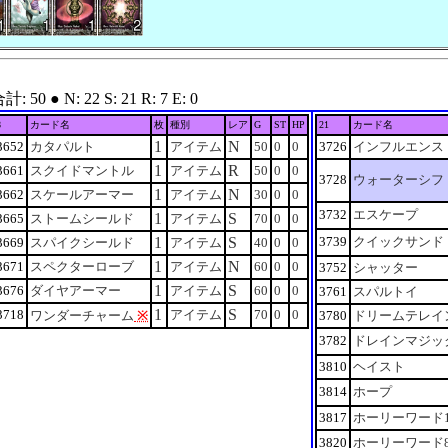
 ● N: 22 S: 21 R: 7 E: 0
8
カード名
枚
種別
レア
G
ST
HP
21
カード名
1
N
3652
カタパルト
アイテム
50
0
0
3726
インフルエンス
1
R
3661
スクイドマントル
アイテム
50
0
0
3728
ウォーターシフ
1
N
3662
スケールアーマー
アイテム
30
0
0
3732
エスケープ
1
S
3665
ストームシールド
アイテム
70
0
0
1
S
3739
クイックサンド
3669
スパイクシールド
アイテム
40
0
0
1
N
3671
スペクターローブ
アイテム
60
0
0
3752
シャッター
1
S
3676
ダイヤアーマー
アイテム
60
0
0
3761
スパルトイ
1
S
3718
アイテム
70
0
0
ワンダーチャーム
※
3780
ドリームテレイ
3782
ドレインマジッ
3810
ヘイスト
3814
ホープ
3817
ホーリーワード
3820
ホーリーワード