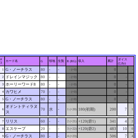
#
ダイス
カード名
領地
生贄
収入
累計
G
R (RG)
3
(2,fly)
G・ノーチラス
80
-
-
0
-
1
- (+0)
-
ドレインマジック
80
-
-
0
-
2
- (+0)
-
ホーリーワード8
80
-
-
0
-
3
- (+0)
-
カワヒメ
70
-
-
0
-
4
- (+0)
-
G・ノーチラス
80
-
-
0
-
5
- (+0)
-
オドントティラヌ
70
水
-
180(初期)
200
7
6
1 (+20)
1
ス
リリス
60
-
-
+120(砦1)
341
4
7
2 (+21)
2
エスケープ
20
-
-
+120(砦2)
483
10
8
3 (+22)
0
G・ノーチラス
80
-
-
506
7
9
4 (+23)
4