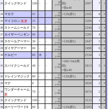
18
クイックサンド
100
-
-
回)
2007
7
23
1
(+37)
+領x40
19
マカラ
65
-
-
+120(砦1)
2165
8
24
0
(+38)
20
マイコロン
※
※
35
-
-
2204
1
25
1
(+39)
21
ストームシールド
70
-
-
2244
2
26
4
(+40)
22
カイザーペンギン
90
-
-
2285
4
27
1
(+41)
23
スケールアーマー
30
-
-
+120(砦2)
2447
5
28
1
(+42)
24
ダイヤアーマー
60
-
-
2490
6
29
4
(+43)
25
ケルピー
80
水
-
2534
1
30
3
(+44)
+180+54(4周
26
スパイクシールド
40
-
-
回)
2813
5
31
0
(+45)
+領x40
27
ドレインマジック
80
-
-
+120(砦1)
2979
8
32
3
(+46)
28
マナ
0
-
-
3026
2
33
0
(+47)
ワンダーチャーム
29
70
-
-
3074
2
34
2
(+48)
※
30
クイックサンド
100
-
-
3123
3
35
0
(+49)
31
ホーリーワード8
80
-
-
+120(砦2)
3293
9
36
2
(+50)