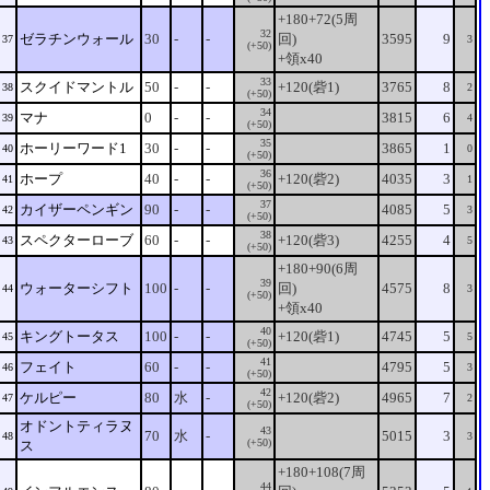
+180+72(5周
32
ゼラチンウォール
30
-
-
回)
3595
9
37
3
(+50)
+領x40
33
スクイドマントル
50
-
-
+120(砦1)
3765
8
38
2
(+50)
34
マナ
0
-
-
3815
6
39
4
(+50)
35
ホーリーワード1
30
-
-
3865
1
40
0
(+50)
36
ホープ
40
-
-
+120(砦2)
4035
3
41
1
(+50)
37
カイザーペンギン
90
-
-
4085
5
42
3
(+50)
38
スペクターローブ
60
-
-
+120(砦3)
4255
4
43
5
(+50)
+180+90(6周
39
ウォーターシフト
100
-
-
回)
4575
8
44
3
(+50)
+領x40
40
キングトータス
100
-
-
+120(砦1)
4745
5
45
5
(+50)
41
フェイト
60
-
-
4795
5
46
3
(+50)
42
ケルピー
80
水
-
+120(砦2)
4965
7
47
2
(+50)
オドントティラヌ
43
70
水
-
5015
3
48
3
(+50)
ス
+180+108(7周
44