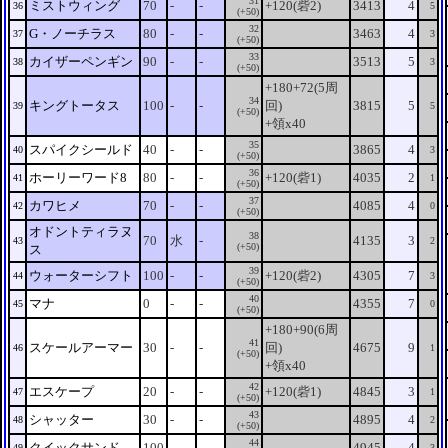
31
ミストウィング
70
-
-
+120(砦2)
3413
4
36
5
(+50)
32
G・ノーチラス
80
-
-
3463
4
37
3
(+50)
33
カイザーペンギン
90
-
-
3513
5
38
3
(+50)
+180+72(5周
34
キングトータス
100
-
-
回)
3815
5
39
5
(+50)
+領x40
35
スパイクシールド
40
-
-
3865
4
40
3
(+50)
36
ホーリーワード8
80
-
-
+120(砦1)
4035
2
41
1
(+50)
37
カワヒメ
70
-
-
4085
4
42
0
(+50)
オドントティラヌ
38
70
水
-
4135
3
43
2
(+50)
ス
39
ウォーターシフト
100
-
-
+120(砦2)
4305
7
44
3
(+50)
40
マナ
0
-
-
4355
7
45
0
(+50)
+180+90(6周
41
スケールアーマー
30
-
-
回)
4675
9
46
1
(+50)
+領x40
42
エスケープ
20
-
-
+120(砦1)
4845
3
47
1
(+50)
43
シャッター
30
-
-
4895
4
48
2
(+50)
44
クイックサンド
100
-
-
4945
4
49
3