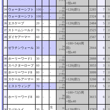
(+37)
+領x40
19
ウォーターシフト
100
-
-
+120(砦1)
2285
7
24
5
(+38)
20
ウォーターシフト
100
-
-
2324
6
25
2
(+39)
21
エスケープ
20
-
-
+120(砦2)
2484
5
26
2
(+40)
22
ストームシールド
70
-
-
2525
7
27
2
(+41)
23
ダイヤアーマー
60
-
-
2567
1
28
2
(+42)
+180+54(4周
24
ゼラチンウォール
30
-
-
回)
2844
6
29
4
(+43)
+領x40
25
ホーリーワード1
30
-
-
2888
4
30
1
(+44)
26
スペクターローブ
60
-
-
+120(砦1)
3053
3
31
1
(+45)
27
ホーリーワード8
80
-
-
3099
7
32
2
(+46)
28
スケールアーマー
30
-
-
+120(砦2)
3266
8
33
5
(+47)
29
ミストウィング
70
-
-
3314
5
34
2
(+48)
+180+72(5周
30
ホーリーワード8
80
-
-
回)
3615
6
35
2
(+49)
+領x40
生
31
スパルトイ
30
-
+120(砦1)
3785
9
36
2