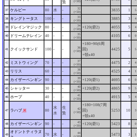
(+50)
贄
32
ケルピー
80
水
-
3835
1
37
5
(+50)
33
キングトータス
100
-
-
3885
3
38
4
(+50)
34
ドレインマジック
80
-
-
+120(砦2)
4055
5
39
4
(+50)
35
ドリームテレイン
40
-
-
4105
6
40
0
(+50)
+180+90(6周
36
クイックサンド
100
-
-
回)
4425
5
41
5
(+50)
+領x40
37
ミストウィング
70
-
-
4475
2
42
4
(+50)
38
リリス
60
-
-
4525
4
43
1
(+50)
39
カイザーペンギン
90
-
-
+120(砦1)
4695
6
44
0
(+50)
40
シャッター
30
-
-
+120(砦2)
4865
9
45
5
(+50)
41
ホープ
40
-
-
4915
5
46
4
(+50)
+180+108(7周
水
生
42
ラハブ
※
80
回)
5253
10
47
3
(+50)
水
贄
+領x40
43
カイザーペンギン
90
-
-
+120(砦1)
5423
8
48
0
(+50)
オドントティラヌ
44
70
水
-
5473
3
49
1
(+50)