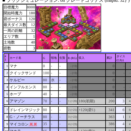
■ ブックシミュレーション: on グレートゴッデス (mapid: 32} )
目標魔力
8000
開始時魔力
180
砦ボーナス
120
最大ダイス数
12
一周の距離
32
エリア数
1
土地数
40
砦数
3
#
ダイス
カード名
領地
生贄
収入
累計
G
R (RG)
1
(2,fly)
マナ
0
-
-
0
-
1
- (+0)
-
クイックサンド
100
-
-
0
-
2
- (+0)
-
ケルピー
80
水
-
0
-
3
- (+0)
-
インフルエンス
80
-
-
0
-
4
- (+0)
-
ホープ
40
-
-
0
-
5
- (+0)
-
アマゾン
70
-
-
180(初期)
200
3
6
1 (+20)
4
ドレインマジック
80
-
-
+120(砦1)
341
6
7
2 (+21)
0
G・ノーチラス
80
-
-
363
1
8
3 (+22)
1
35
-
-
386
4
マイコロン
※
※
9
4 (+23)
4