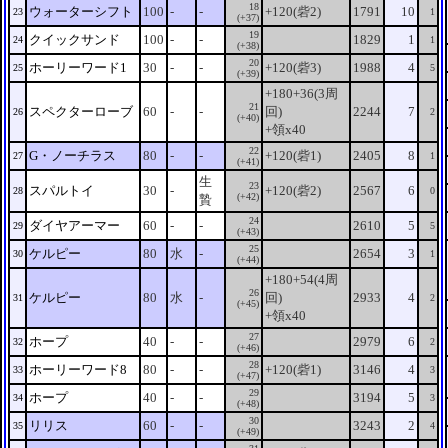
18
ウォーターシフト
100
-
-
+120(砦2)
1791
10
23
1
(+37)
19
クイックサンド
100
-
-
1829
1
24
1
(+38)
20
ホーリーワード1
30
-
-
+120(砦3)
1988
4
25
5
(+39)
+180+36(3周
21
スペクターローブ
60
-
-
回)
2244
7
26
2
(+40)
+領x40
22
G・ノーチラス
80
-
-
+120(砦1)
2405
8
27
1
(+41)
生
23
スパルトイ
30
-
+120(砦2)
2567
6
28
0
(+42)
贄
24
ダイヤアーマー
60
-
-
2610
5
29
5
(+43)
25
ケルピー
80
水
-
2654
3
30
1
(+44)
+180+54(4周
26
ケルピー
80
水
-
回)
2933
4
31
2
(+45)
+領x40
27
ホープ
40
-
-
2979
6
32
2
(+46)
28
ホーリーワード8
80
-
-
+120(砦1)
3146
4
33
3
(+47)
29
ホープ
40
-
-
3194
5
34
3
(+48)
30
リリス
60
-
-
3243
2
35
4
(+49)