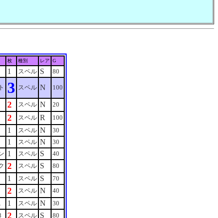
枚
種別
レア
G
1
S
スペル
80
3
N
ト
スペル
100
2
N
スペル
20
2
R
スペル
100
1
N
スペル
30
1
N
スペル
30
1
S
ン
スペル
40
2
S
ク
スペル
80
1
S
スペル
70
2
N
スペル
40
1
N
1
スペル
30
2
S
8
スペル
80