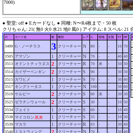
7000)
● 聖堂: off ● Eカードなし ● 同種: N〜R4枚まで・50 枚
クリちゃん: 21( 無0 火0 水21 地0 風0 ) アイテム: 8 スペル: 21 合計: 50
21
カード名
枚
種別
レア
G
領地
生贄
ST
HP
3
N
3499
G・ノーチラス
クリーチャー
80
-
-
10
70
1
N
3505
アマゾン
クリーチャー
70
-
-
40
40
2
R
3513
オドントティラヌス
クリーチャー
70
水
-
50
50
2
S
3514
カイザーペンギン
クリーチャー
90
-
-
30
50
1
S
3515
カワヒメ
クリーチャー
70
-
-
30
40
1
N
3517
キングトータス
クリーチャー
100
-
-
50
60
2
S
3519
ケルピー
クリーチャー
80
水
-
30
30
2
S
3525
ゼラチンウォール
クリーチャー
30
-
-
10
50
1
S
3534
フェイト
クリーチャー
60
-
-
10
40
1
S
3538
クリーチャー
35
-
-
10
30
マイコロン
※
※
1
R
3539
マカラ
クリーチャー
65
-
-
30
40
2
N
3540
ミストウィング
クリーチャー
70
-
-
30
40