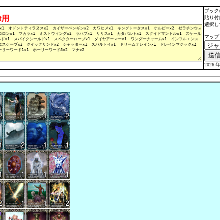
ブック
lt用
貼り付
選択し
マップ
2026 年