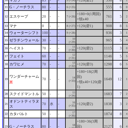
マカラ
65
-
-
+120(砦2)
530
8
10
5 (+24)
1
G・ノーチラス
80
-
-
555
6
11
6 (+25)
0
+180+0(1周回)
エスケープ
20
-
-
761
5
12
7 (+26)
2
+領x40
マナ
0
-
-
+120(砦1)
908
8
13
8 (+27)
5
ウォーターシフト
100
-
-
936
3
14
9 (+28)
1
10
ゼラチンウォール
30
-
-
965
5
15
4
(+29)
11
ヘイスト
70
-
-
+120(砦2)
1115
3
16
0
(+30)
12
フェイト
60
-
-
1146
5
17
5
(+31)
13
カワヒメ
70
-
-
+120(砦3)
1298
6
18
5
(+32)
+180+18(2周
ワンダーチャーム
回)
14
70
-
-
1649
12
19
1
(+33)
※
+領x40+120(砦
1)
15
スクイドマントル
50
-
-
1683
7
20
2
(+34)
オドントティラヌ
16
70
水
-
+120(砦2)
1838
3
21
2
(+35)
ス
17
カタパルト
50
-
-
1874
8
22
4
(+36)
+180+36(3周
18
G・ノーチラス
80
-
-
回)
2127
6
23
4