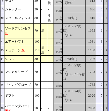
デコイ
50
-
613
5
8
2
(+22)
贄
+領x40
4
シャッター
30
-
-
636
5
9
3
(+23)
生
5
メタモルフォシス
80
-
+150(砦1)
810
10
10
3
(+24)
贄
+200+20(2周
ソードプリンセス
6
70
風
-
回)
1055
6
11
4
(+25)
※
+領x40
7
エアーシフト
100
-
-
1081
3
12
3
(+26)
風
8
テュポーン
※
110
-
1108
6
13
4
(+27)
風
9
シルフ
30
-
-
+150(砦1)
1286
7
14
5
(+28)
+200+40(3周
回)
10
マジカルリープ
70
-
-
1705
7
15
2
(+29)
+領x40+150(砦
1)
11
リビンググローブ
70
-
-
1735
2
16
1
(+30)
+200+60(4周
12
ギフト
100
-
-
回)
2026
7
17
5
(+31)
+領x40
バーニングハート
13
70
-
-
2058
5
18
4
(+32)
※
※