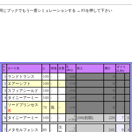
 同じブックでもう一度シミュレーションする → F5を押して下さい
#
R
ダイス
カード名
領地
生贄
収入
累計
G
2
(RG)
(2,fly)
ランドトランス
100
-
-
0
-
1
- (+0)
-
エアーシフト
100
-
-
0
-
2
- (+0)
-
スフィアシールド
100
-
-
0
-
3
- (+0)
-
タイニーアーミー
100
-
-
0
-
4
- (+0)
-
ソードプリンセス
70
風
-
0
-
5
- (+0)
-
※
1
タイニーアーミー
100
-
-
200(初期)
220
7
6
0
(+20)
生
2
メタモルフォシス
80
-
241
9
7
4
(+21)