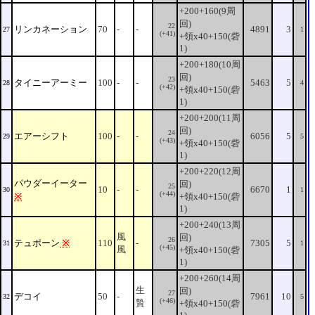
+200+160(9周
回)
22
リンカネーション
70
-
-
4891
3
27
1
(+41)
+領x40+150(砦
1)
+200+180(10周
回)
23
タイニーアーミー
100
-
-
5463
5
28
4
(+42)
+領x40+150(砦
1)
+200+200(11周
回)
24
エアーシフト
100
-
-
6056
5
29
5
(+43)
+領x40+150(砦
1)
+200+220(12周
パウダーイーター
回)
25
10
-
-
6670
1
30
1
(+44)
※
+領x40+150(砦
1)
+200+240(13周
風
回)
26
テュポーン
※
110
-
7305
5
31
1
(+45)
風
+領x40+150(砦
1)
+200+260(14周
生
回)
27
デコイ
50
-
7961
10
32
5
(+46)
贄
+領x40+150(砦