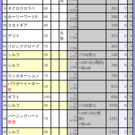
贄
3
ネクロスカラベ
60
-
-
263
3
8
2
(+22)
4
ホーリーワード8
80
-
-
286
9
9
3
(+23)
5
スカイギア
40
-
-
310
6
10
0
(+24)
生
6
デコイ
50
-
335
6
11
4
(+25)
贄
7
リビンググローブ
70
-
-
361
7
12
4
(+26)
8
シルフ
30
-
-
+150(砦1)
538
9
13
1
(+27)
+200+0(1周回)
9
シルフ
30
-
-
766
9
14
3
(+28)
+領x40
10
リンカネーション
70
-
-
795
5
15
3
(+29)
パウダーイーター
11
10
-
-
825
3
16
0
(+30)
※
12
ギフト
100
-
-
856
4
17
0
(+31)
13
シルフ
30
-
-
+150(砦1)
1038
8
18
2
(+32)
+200+20(2周
バーニングハート
14
70
-
-
回)
1291
8
19
0
(+33)
※
※
+領x40
15
シルフ
30
-
-
1325
5
20
2
(+34)