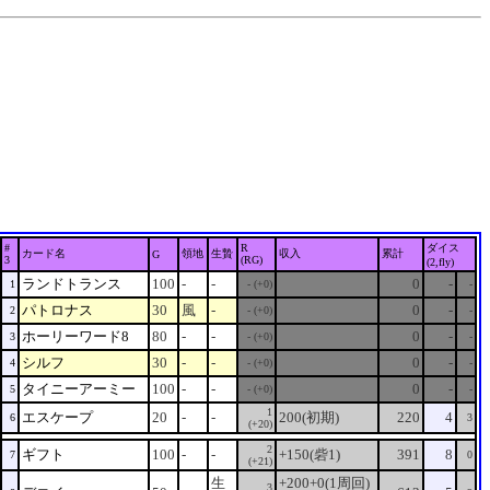
#
R
ダイス
カード名
領地
生贄
収入
累計
G
3
(RG)
(2,fly)
ランドトランス
100
-
-
0
-
1
- (+0)
-
パトロナス
30
風
-
0
-
2
- (+0)
-
ホーリーワード8
80
-
-
0
-
3
- (+0)
-
シルフ
30
-
-
0
-
4
- (+0)
-
タイニーアーミー
100
-
-
0
-
5
- (+0)
-
1
エスケープ
20
-
-
200(初期)
220
4
6
3
(+20)
2
ギフト
100
-
-
+150(砦1)
391
8
7
0
(+21)
生
+200+0(1周回)
3