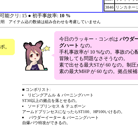
3846
リンカネー
可能クリ: 15 ● 初手事故率:
10 %
説明 アイテム込の数値は組み合わせを考慮していません
今日のラッキー・コンボは
パウダー
グハート
なの。
ポ。
手札事故率が 10 %なの。事故の
冒険しても問題なさそうなの。
素で出せる最大STが 60 なの。制
素の最大MHP が 60 なの。拠点候
■ コンボリスト:
リビングアムル ＆ バーニングハート
ST30以上の拠点を落とせるの。
ソードプリンセス ＆ テュポーン
アームドプリンセスになったらST100、HP100いけるの。
パウダーイーター ＆ バーニングハート
自爆パウ特攻ができるの。