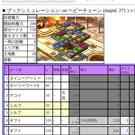
■ ブックシミュレーション: on ヘビーチェーン (mapid: 27} )
※
目標魔力
8000
開始時魔力
200
砦ボーナス
150
最大ダイス数
12
一周の距離
6
エリア数
1
土地数
29
砦数
2
#
R
ダイス
カード名
領地
生贄
収入
累計
G
1
(RG)
(2,fly)
タイニーアーミー
100
-
-
0
-
1
- (+0)
-
ホーリーワード8
80
-
-
0
-
2
- (+0)
-
生
デコイ
50
-
0
-
3
- (+0)
-
贄
シルフ
30
-
-
0
-
4
- (+0)
-
シルフ
30
-
-
0
-
5
- (+0)
-
1
ギフト
100
-
-
200(初期)
220
1
6
5
(+20)
2
ギフト
100
-
-
241
1
7
3
(+21)