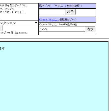
の内容を左のボックスに
既存ブック 「〜なの。」BookID(8桁) :
け、マップを
て「送信」して下さい。
：
Cepter's Libなの。
登録済みブック
Cepter's Libなの。BookID(数字4桁):
 08 月 08 日 (土) 20:21:12
る本