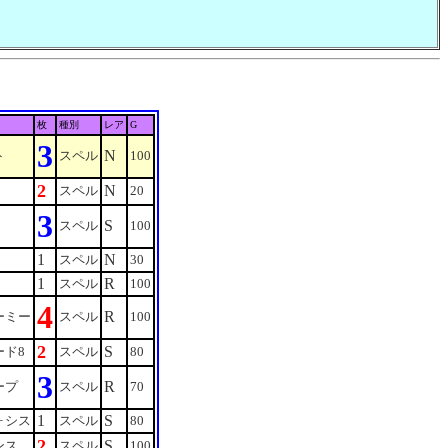
枚
種別
レア
G
3
N
ト
スペル
100
2
N
スペル
20
3
S
スペル
100
1
N
スペル
30
1
R
スペル
100
4
R
ーミー
スペル
100
2
S
ード8
スペル
80
3
R
ープ
スペル
70
1
S
ォシス
スペル
80
2
S
ンス
スペル
100