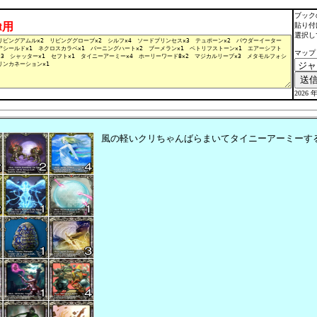
ブック
lt用
貼り付
選択し
マップ
2026 年
風の軽いクリちゃんばらまいてタイニーアーミーす