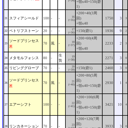
(+34)
+領x40+150(砦
1)
+200+40(3周
16
スフィアシールド
100
-
-
回)
1750
3
21
3
(+35)
+領x40
17
ペトリフストーン
20
-
-
+150(砦1)
1936
9
22
2
(+36)
+200+60(4周
ソードプリンセス
18
70
風
-
回)
2233
2
23
3
(+37)
※
+領x40
生
19
メタモルフォシス
80
-
2271
3
24
0
(+38)
贄
20
リビンググローブ
70
-
-
+150(砦1)
2460
3
25
0
(+39)
+200+80(5周
ソードプリンセス
回)
21
70
風
-
2930
1
26
4
(+40)
※
+領x40+150(砦
1)
+200+100(6周
回)
22
エアーシフト
100
-
-
3421
10
27
4
(+41)
+領x40+150(砦
1)
+200+120(7周
回)
23
リンカネーション
70
-
-
3933
3
28
0
(+42)