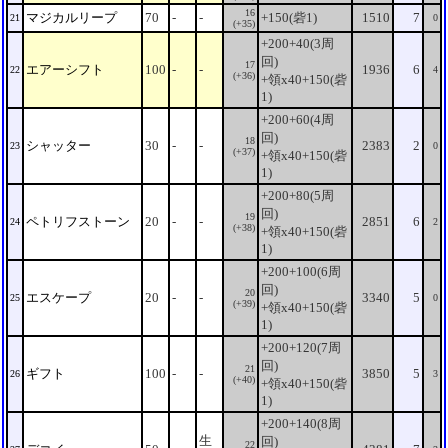
16
マジカルリープ
70
-
-
+150(砦1)
1510
7
21
0
(+35)
+200+40(3周
回)
17
エアーシフト
100
-
-
1936
6
22
4
(+36)
+領x40+150(砦
1)
+200+60(4周
回)
18
シャッター
30
-
-
2383
2
23
0
(+37)
+領x40+150(砦
1)
+200+80(5周
回)
19
ペトリフストーン
20
-
-
2851
6
24
2
(+38)
+領x40+150(砦
1)
+200+100(6周
回)
20
エスケープ
20
-
-
3340
5
25
0
(+39)
+領x40+150(砦
1)
+200+120(7周
回)
21
ギフト
100
-
-
3850
5
26
3
(+40)
+領x40+150(砦
1)
+200+140(8周
生
回)
22