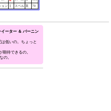
1
R
ション
スペル
70
イーター ＆ バーニン
心配は低いの。ちょっと
圧が期待できるの。
補なの。