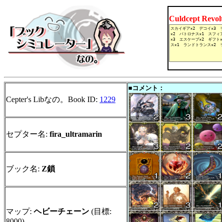
Culdcept Revo
■コメント：
Cepter's Libなの。Book ID:
1229
セプター名:
fira_ultramarin
ブック名:
Z鎖
マップ:
ヘビーチェーン
(目標:
8000)