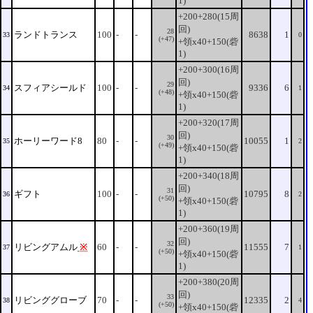
1)
+200+280(15周
回)
28
ランドトランス
100
-
-
8638
1
33
0
(+47)
+領x40+150(砦
1)
+200+300(16周
回)
29
スフィアシールド
100
-
-
9336
6
34
1
(+48)
+領x40+150(砦
1)
+200+320(17周
回)
30
ホーリーワード8
80
-
-
10055
1
35
2
(+49)
+領x40+150(砦
1)
+200+340(18周
回)
31
ギフト
100
-
-
10795
8
36
2
(+50)
+領x40+150(砦
1)
+200+360(19周
回)
32
リビングアムル
※
60
-
-
11555
7
37
1
(+50)
+領x40+150(砦
1)
+200+380(20周
回)
33
リビンググローブ
70
-
-
12335
2
38
4
(+50)
+領x40+150(砦