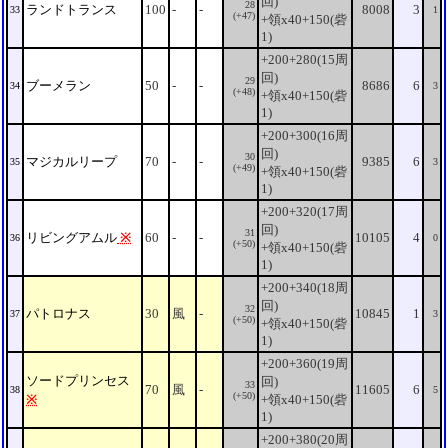
回)
28
ランドトランス
100
-
-
8008
3
33
1
(+47)
+領x40+150(砦
1)
+200+280(15周
回)
29
ブーメラン
50
-
-
8686
6
34
3
(+48)
+領x40+150(砦
1)
+200+300(16周
回)
30
マジカルリープ
70
-
-
9385
6
35
3
(+49)
+領x40+150(砦
1)
+200+320(17周
回)
31
リビングアムル
※
60
-
-
10105
4
36
0
(+50)
+領x40+150(砦
1)
+200+340(18周
回)
32
パトロナス
30
風
-
10845
1
37
3
(+50)
+領x40+150(砦
1)
+200+360(19周
ソードプリンセス
回)
33
70
風
-
11605
6
38
5
(+50)
※
+領x40+150(砦
1)
+200+380(20周