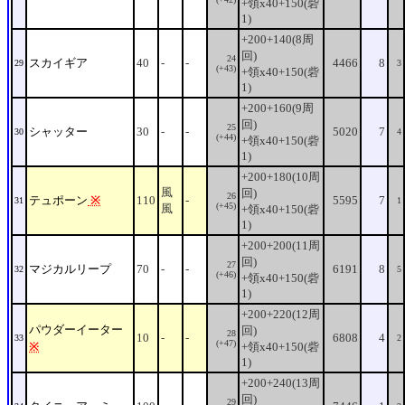
+領x40+150(砦
1)
+200+140(8周
回)
24
スカイギア
40
-
-
4466
8
29
3
(+43)
+領x40+150(砦
1)
+200+160(9周
回)
25
シャッター
30
-
-
5020
7
30
4
(+44)
+領x40+150(砦
1)
+200+180(10周
風
回)
26
テュポーン
※
110
-
5595
7
31
1
(+45)
風
+領x40+150(砦
1)
+200+200(11周
回)
27
マジカルリープ
70
-
-
6191
8
32
5
(+46)
+領x40+150(砦
1)
+200+220(12周
パウダーイーター
回)
28
10
-
-
6808
4
33
2
(+47)
※
+領x40+150(砦
1)
+200+240(13周
回)
29