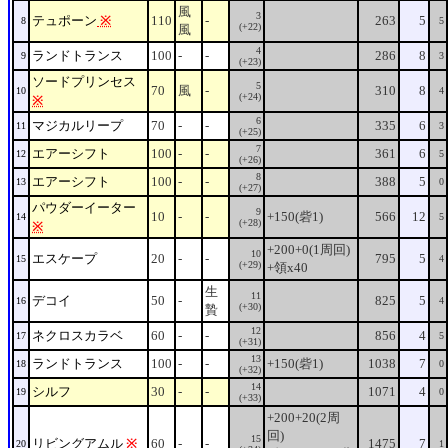
風
3
テュポーン
※
110
-
263
5
8
5
(+22)
風
4
ランドトランス
100
-
-
286
8
9
3
(+23)
ソードプリンセス
5
70
風
-
310
8
10
4
(+24)
※
6
マジカルリープ
70
-
-
335
6
11
3
(+25)
7
エアーシフト
100
-
-
361
6
12
5
(+26)
8
エアーシフト
100
-
-
388
5
13
0
(+27)
パウダーイーター
9
10
-
-
+150(砦1)
566
12
14
5
(+28)
※
+200+0(1周回)
10
エスケープ
20
-
-
795
5
15
4
(+29)
+領x40
生
11
デコイ
50
-
825
5
16
4
(+30)
贄
12
ネクロスカラベ
60
-
-
856
4
17
5
(+31)
13
ランドトランス
100
-
-
+150(砦1)
1038
7
18
0
(+32)
14
シルフ
30
-
-
1071
4
19
0
(+33)
+200+20(2周
回)
15
リビングアムル
※
60
-
-
1475
7
20
1