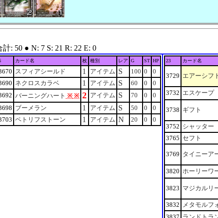
 ● N: 7 S: 21 R: 22 E: 0
6
カード名
枚
種別
レア
G
ST
HP
23
カード名
1
S
3670
スフィアシールド
アイテム
100
0
0
3729
エアーシフ
1
S
3690
ネクロスカラベ
アイテム
60
0
0
3732
エスケープ
2
S
3692
アイテム
70
0
0
バーニングハート
※
※
1
S
3698
ブーメラン
アイテム
50
0
0
3738
ギフト
1
N
3703
ペトリフストーン
アイテム
20
0
0
3752
シャッター
3765
セフト
3769
タイニーア
3820
ホーリーワ
3823
マジカルリ
3832
メタモルフ
3837
ランドトラ