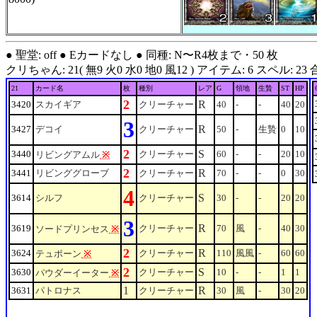
● 聖堂: off ● Eカードなし ● 同種: N〜R4枚まで・50 枚
クリちゃん: 21( 無9 火0 水0 地0 風12 ) アイテム: 6 スペル: 23 合計: 50
21
カード名
枚
種別
レア
G
領地
生贄
ST
HP
2
R
3420
スカイギア
クリーチャー
40
-
-
40
20
3
R
3427
デコイ
クリーチャー
50
-
生贄
0
10
2
S
3440
クリーチャー
60
-
-
20
10
リビングアムル
※
2
R
3441
リビンググローブ
クリーチャー
70
-
-
0
30
4
S
3614
シルフ
クリーチャー
30
-
-
20
20
3
R
3619
クリーチャー
70
風
-
40
30
ソードプリンセス
※
2
R
3624
クリーチャー
110
風風
-
60
60
テュポーン
※
2
S
3630
クリーチャー
10
-
-
1
1
パウダーイーター
※
1
R
3631
パトロナス
クリーチャー
30
風
-
30
20