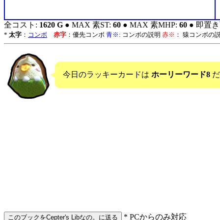
全コスト:
1620 G
● MAX 素ST:
60
● MAX 素MHP:
60
● 即置き
*
太字
：
コンボ
赤字
：優先コンボ
青※
: コンボの説明
赤※
： 猿コンボの
今日のラッキーカードは
ホーリーワード8
だ
* PCからのみ対応