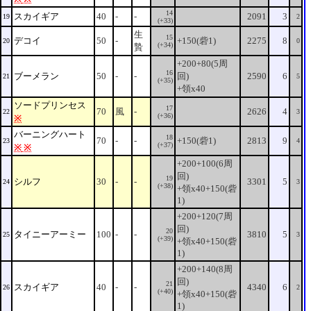
14
スカイギア
40
-
-
2091
3
19
2
(+33)
生
15
デコイ
50
-
+150(砦1)
2275
8
20
0
(+34)
贄
+200+80(5周
16
ブーメラン
50
-
-
回)
2590
6
21
5
(+35)
+領x40
ソードプリンセス
17
70
風
-
2626
4
22
3
(+36)
※
バーニングハート
18
70
-
-
+150(砦1)
2813
9
23
4
(+37)
※
※
+200+100(6周
回)
19
シルフ
30
-
-
3301
5
24
3
(+38)
+領x40+150(砦
1)
+200+120(7周
回)
20
タイニーアーミー
100
-
-
3810
5
25
3
(+39)
+領x40+150(砦
1)
+200+140(8周
回)
21
スカイギア
40
-
-
4340
6
26
2
(+40)
+領x40+150(砦
1)