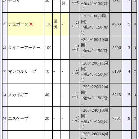
デコイ
50
-
4381
7
27
3
(+41)
贄
+領x40+150(砦
1)
+200+160(9周
風
回)
23
テュポーン
※
110
-
4933
5
28
0
(+42)
風
+領x40+150(砦
1)
+200+180(10周
回)
24
タイニーアーミー
100
-
-
5506
3
29
4
(+43)
+領x40+150(砦
1)
+200+200(11周
回)
25
マジカルリープ
70
-
-
6100
4
30
2
(+44)
+領x40+150(砦
1)
+200+220(12周
回)
26
スカイギア
40
-
-
6715
5
31
4
(+45)
+領x40+150(砦
1)
+200+240(13周
回)
27
エスケープ
20
-
-
7351
8
32
3
(+46)
+領x40+150(砦
1)
+200+260(14周