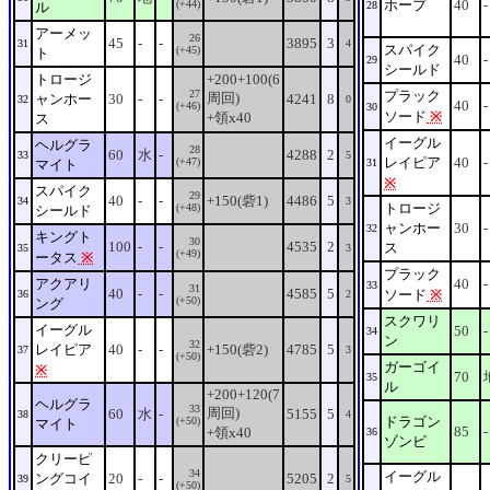
ホープ
40
-
(+44)
ル
28
アーメッ
26
45
-
-
3895
3
31
4
スパイク
(+45)
ト
40
-
29
シールド
トロージ
+200+100(6
27
プラック
周回)
ャンホー
30
-
-
4241
8
32
0
40
-
(+46)
30
ソード
※
+領x40
ス
イーグル
ヘルグラ
28
60
水
-
4288
2
33
5
レイピア
40
-
(+47)
マイト
31
※
スパイク
29
40
-
-
+150(砦1)
4486
5
34
3
トロージ
(+48)
シールド
ャンホー
30
-
32
キングト
30
100
-
-
4535
2
ス
35
3
(+49)
ータス
※
プラック
アクアリ
40
-
33
31
40
-
-
4585
5
ソード
※
36
2
(+50)
ング
スクワリ
イーグル
50
-
34
ン
32
レイピア
40
-
-
+150(砦2)
4785
5
37
3
(+50)
ガーゴイ
※
70
35
ル
+200+120(7
ヘルグラ
33
周回)
60
水
-
5155
5
38
4
ドラゴン
(+50)
マイト
85
-
+領x40
36
ゾンビ
クリーピ
34
イーグル
ングコイ
20
-
-
5205
2
39
5
(+50)