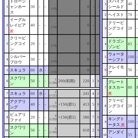
トロージ
スパイク
40
-
1
-
ャンホー
30
-
-
0
-
シールド
1
-
(+0)
ス
ヘイスト
70
-
2
イーグル
クリーピ
-
レイピア
40
-
-
0
-
2
-
(+0)
ングコイ
20
-
3
※
ン
クリーピ
ドラゴン
-
ングコイ
20
-
-
0
-
85
-
3
-
4
(+0)
ゾンビ
ン
ウォータ
シルバー
100
-
5
-
30
-
-
0
-
ーシフト
4
-
(+0)
プロウ
クレイモ
-
50
-
スキュラ
60
水
-
0
-
6
5
-
(+0)
ア
スクワリ
1
50
-
-
200(初期)
220
1
6
4
グレート
(+20)
ン
タスカー
80
7
2
※
スキュラ
60
水
-
241
4
7
1
(+21)
クリーピ
アクアリ
3
40
-
-
+150(砦1)
413
5
8
0
ングコイ
20
-
8
(+22)
ング
ン
ピュアリ
4
20
-
-
+150(砦2)
586
7
9
0
キングト
(+23)
ファイ
100
-
9
ータス
※
スクワリ
5
50
-
-
610
2
10
4
アンダイ
(+24)
ン
55
-
10
ン