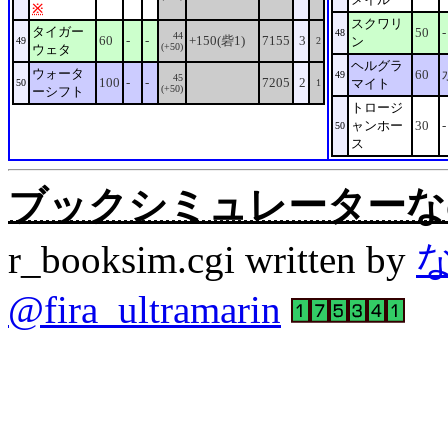
※
スクワリ
タイガー
50
-
48
44
60
-
-
+150(砦1)
7155
3
ン
49
2
(+50)
ウェタ
ヘルグラ
ウォータ
60
49
45
100
-
-
7205
2
マイト
50
1
(+50)
ーシフト
トロージ
ャンホー
30
-
50
ス
ブックシミュレーターなの。Rev
r_booksim.cgi written by
@fira_ultramarin