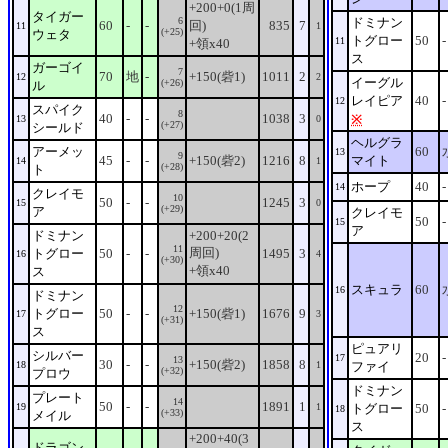
+200+0(1周
タイガー
6
ドミナン
60
-
-
回)
835
7
11
1
(+25)
ウェタ
トグロー
50
-
11
+領x40
ス
ガーゴイ
7
70
地
-
+150(砦1)
1011
2
12
2
イーグル
(+26)
ル
レイピア
40
-
12
スパイク
8
40
-
-
1038
3
※
13
0
(+27)
シールド
ヘルグラ
アーメッ
60
13
9
45
-
-
+150(砦2)
1216
8
マイト
14
1
(+28)
ト
ホープ
40
-
14
クレイモ
10
50
-
-
1245
3
15
0
(+29)
ア
クレイモ
50
-
15
ア
ドミナン
+200+20(2
11
周回)
トグロー
50
-
-
1495
3
16
4
(+30)
+領x40
ス
スキュラ
60
16
ドミナン
12
トグロー
50
-
-
+150(砦1)
1676
9
17
3
(+31)
ス
ピュアリ
シルバー
20
-
17
13
30
-
-
+150(砦2)
1858
8
18
1
ファイ
(+32)
プロウ
ドミナン
プレート
14
50
-
-
1891
1
19
1
トグロー
50
-
18
(+33)
メイル
ス
+200+40(3
ドラゴン