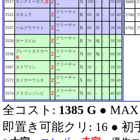
2
N
3517
キングトータス
※
100
-
-
50
60
3669
ス
ー
クリーチャ
2
R
3522
スキュラ
60
水
-
30
40
3700
プ
ー
クリーチャ
2
R
3537
ヘルグラマイト
60
水
-
30
30
3702
プ
ー
クリーチャ
2
R
3550
ガーゴイル
70
地
-
30
50
ー
グレートタスカー
クリーチャ
2
N
3558
80
地
-
60
50
ー
※
クリーチャ
2
N
3567
スクワリン
50
-
-
20
30
ー
クリーチャ
2
S
3572
タイガーウェタ
60
-
-
30
40
ー
クリーチャ
2
N
3574
ドラゴンゾンビ
85
-
-
40
60
ー
全コスト:
1385 G
● MAX
即置き可能クリ: 16 ● 