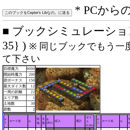
* PCから
■ ブックシミュレーション: 
35} )
※ 同じブックでもう一
て下さい
目標魔力
8000
開始時魔力
200
砦ボーナス
150
最大ダイス数
12
一周の距離
22
エリア数
1
土地数
30
砦数
2
ダイ
領
生
#
R
#
カード名
収入
累計
カード名
G
G
ス
1
(RG)
2
地
贄
(2,fly)