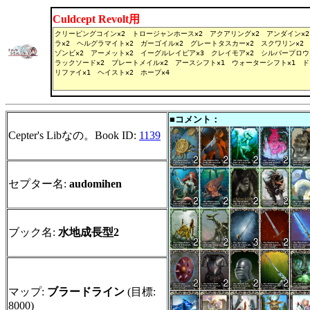
Culdcept Revolt用
■コメント：
Cepter's Libなの。Book ID:
1139
セプター名:
audomihen
ブック名:
水地成長型2
マップ:
ブラードライン
(目標:
8000)