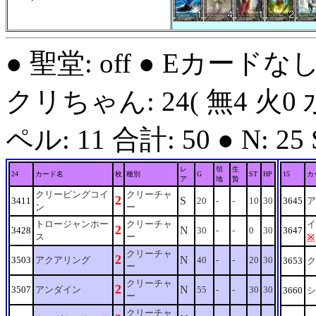
● 聖堂: off ● Eカードな
クリちゃん: 24( 無4 火0 水
ペル: 11 合計: 50 ● N: 25 S:
レ
領
生
24
カード名
枚
種別
G
ST
HP
15
カ
ア
地
贄
クリーピングコイ
クリーチャ
2
S
3411
20
-
-
10
30
3645
ア
ン
ー
トロージャンホー
クリーチャ
イ
2
N
3428
30
-
-
0
30
3647
ス
ー
※
クリーチャ
2
N
3503
アクアリング
40
-
-
20
30
3653
ク
ー
クリーチャ
2
N
3507
アンダイン
55
-
-
30
30
3660
シ
ー
クリーチャ