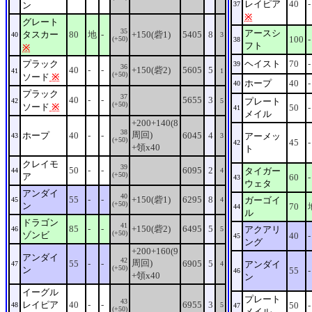
レイピア
40
-
ン
37
※
グレート
35
アースシ
タスカー
80
地
-
+150(砦1)
5405
8
40
3
100
-
(+50)
38
フト
※
プラック
ヘイスト
70
-
39
36
40
-
-
+150(砦2)
5605
5
41
1
(+50)
ソード
※
ホープ
40
-
40
プラック
37
40
-
-
5655
3
プレート
42
5
(+50)
ソード
※
50
-
41
メイル
+200+140(8
38
周回)
ホープ
40
-
-
6045
4
アーメッ
43
3
(+50)
45
-
42
+領x40
ト
クレイモ
39
50
-
-
6095
2
タイガー
44
4
(+50)
ア
60
-
43
ウェタ
アンダイ
40
55
-
-
+150(砦1)
6295
8
ガーゴイ
45
4
(+50)
ン
70
44
ル
ドラゴン
41
85
-
-
+150(砦2)
6495
5
アクアリ
46
5
(+50)
ゾンビ
40
-
45
ング
+200+160(9
アンダイ
42
周回)
55
-
-
6905
5
アンダイ
47
4
(+50)
ン
55
-
46
+領x40
ン
イーグル
プレート
43
レイピア
40
-
-
6955
3
50
-
48
5
47
(+50)
メイル