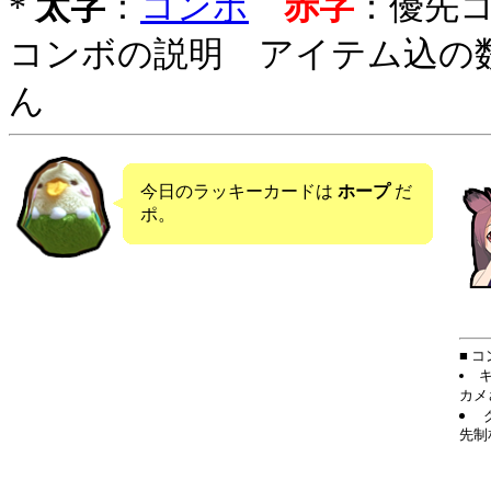
*
太字
：
コンボ
赤字
：優先
コンボの説明 アイテム込の
ん
今日のラッキーカードは
ホープ
だ
ポ。
■ 
カメ
先制