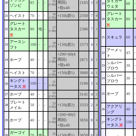
タイガー
15
周回)
85
-
-
2165
3
20
3
60
-
19
(+34)
ゾンビ
ウェタ
+領x40
グレート
16
ヘイスト
70
-
-
+150(砦1)
2350
7
21
0
(+35)
タスカー
80
20
グレート
※
17
タスカー
80
地
-
2386
7
22
1
(+36)
※
スキュラ
60
21
アースシ
18
100
-
-
+150(砦2)
2573
4
23
1
(+37)
フト
アーメッ
45
-
22
+200+60(4
ト
19
周回)
ホープ
40
-
-
2871
8
24
1
(+38)
シルバー
+領x40
30
-
23
プロウ
20
ヘイスト
70
-
-
+150(砦1)
3060
4
25
5
(+39)
シルバー
30
-
24
キングト
プロウ
21
100
-
-
3100
3
26
0
(+40)
ータス
※
22
ホープ
40
-
ホープ
40
-
-
3141
4
25
27
2
(+41)
プレート
23
50
-
-
+150(砦2)
3333
2
28
4
アクアリ
(+42)
メイル
40
-
26
ング
+200+80(5
24
キングト
周回)
ホープ
40
-
-
3656
8
29
4
100
-
(+43)
27
ータス
※
+領x40
ガーゴイ
25
70
地
-
+150(砦1)
3850
8
30
3