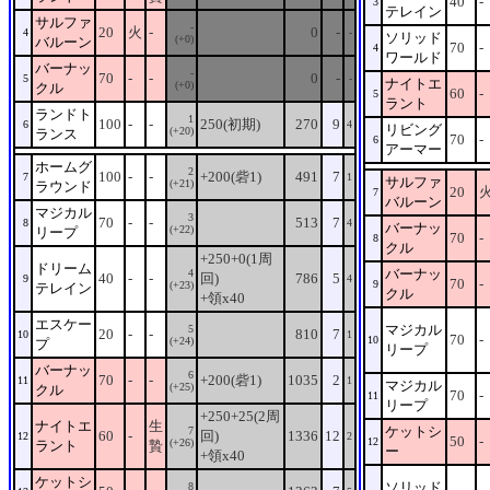
40
-
3
テレイン
サルファ
-
20
火
-
0
-
4
-
ソリッド
(+0)
バルーン
70
-
4
ワールド
バーナッ
-
70
-
-
0
-
5
-
ナイトエ
(+0)
クル
60
-
5
ラント
ランドト
1
100
-
-
250(初期)
270
9
6
4
リビング
(+20)
ランス
70
-
6
アーマー
ホームグ
2
100
-
-
+200(砦1)
491
7
7
1
サルファ
(+21)
ラウンド
20
7
バルーン
マジカル
3
70
-
-
513
7
8
4
バーナッ
(+22)
リープ
70
-
8
クル
+250+0(1周
ドリーム
バーナッ
4
40
-
-
回)
786
5
9
4
70
-
9
(+23)
テレイン
クル
+領x40
エスケー
マジカル
5
20
-
-
810
7
10
1
70
-
10
(+24)
プ
リープ
バーナッ
6
70
-
-
+200(砦1)
1035
2
11
1
マジカル
(+25)
クル
70
-
11
リープ
+250+25(2周
ナイトエ
生
ケットシ
7
60
-
回)
1336
12
12
2
50
-
12
(+26)
ラント
贄
ー
+領x40
ケットシ
ソリッド
8