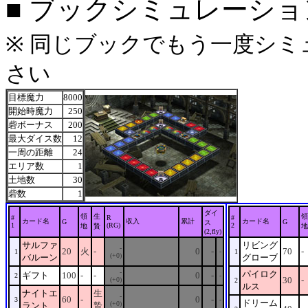
■ ブックシミュレーション: on
※ 同じブックでもう一度シミュ
さい
目標魔力
8000
開始時魔力
250
砦ボーナス
200
最大ダイス数
12
一周の距離
24
エリア数
1
土地数
30
砦数
1
ダイ
領
生
領
#
R
#
カード名
収入
累計
カード名
G
G
ス
1
(RG)
2
地
贄
地
(2,fly)
サルファ
リビング
-
20
火
-
0
-
70
-
1
-
1
(+0)
バルーン
グローブ
-
パイロク
ギフト
100
-
-
0
-
2
-
30
-
(+0)
2
ルス
ナイトエ
生
-
60
-
0
-
3
-
ドリーム
(+0)
ラント
贄