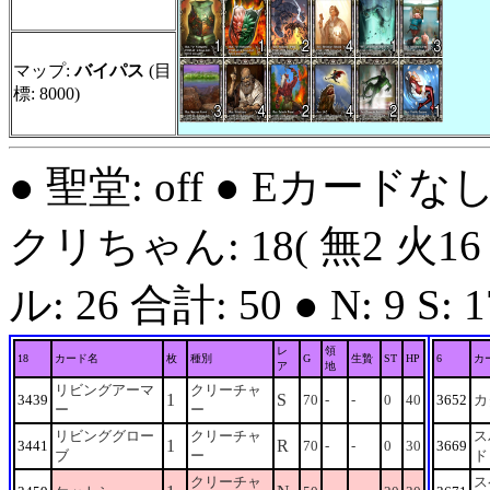
マップ:
バイパス
(目
標: 8000)
● 聖堂: off ● Eカードな
クリちゃん: 18( 無2 火16
ル: 26 合計: 50 ● N: 9 S: 17
レ
領
18
カード名
枚
種別
G
生贄
ST
HP
6
カ
ア
地
リビングアーマ
クリーチャ
1
S
3439
70
-
-
0
40
3652
カ
ー
ー
リビンググロー
クリーチャ
ス
1
R
3441
70
-
-
0
30
3669
ブ
ー
ド
クリーチャ
ス