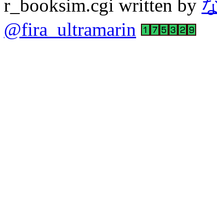
r_booksim.cgi written by
@fira_ultramarin