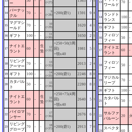
50
-
-
1363
7
13
5
70
-
13
(+27)
ー
ワールド
バーナッ
9
70
-
-
+200(砦1)
1591
9
14
4
ランドト
(+28)
クル
100
-
14
ランス
マグマシ
10
70
-
-
1620
4
15
1
ギフト
100
-
(+29)
ールド
15
11
フィロソ
ギフト
100
-
-
1650
2
16
5
50
-
(+30)
16
フィー
+250+50(3周
ナイトエ
生
ナイトエ
12
60
-
回)
1981
5
17
1
60
-
17
(+31)
ラント
贄
ラント
+領x40
リビング
フィロソ
13
70
-
-
2013
2
18
4
50
-
18
(+32)
アーマー
フィー
14
ギフト
100
-
-
+200(砦1)
2246
8
19
0
(+33)
マジカル
70
-
19
カタパル
リープ
15
50
-
-
2280
8
20
2
(+34)
ト
ギフト
100
-
20
+250+75(4周
ナイトエ
生
カタパル
16
60
-
回)
2640
5
21
3
50
-
21
(+35)
ラント
贄
ト
+領x40
パイロマ
サルファ
17
70
-
-
2676
6
22
2
20
22
(+36)
ンサー
バルーン
リビング
18
70
-
-
+200(砦1)
2913
7
23
0
スペクタ
(+37)
グローブ
60
-
23