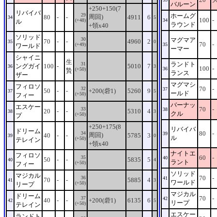
バルーン
+250+150(7
リバイバ
29
ホームグ
周回)
80
-
-
4911
6
34
5
100
-
(+48)
34
ル
ラウンド
+領x40
ソリッド
30
マグマア
70
-
-
4960
2
35
0
70
-
(+49)
35
ワールド
ーマー
シャイニ
生
ランドト
31
ングガイ
100
-
5010
7
36
3
100
-
36
(+50)
贄
ランス
ザー
マグマシ
フィロソ
70
-
32
37
50
-
-
+200(砦1)
5260
9
37
5
ールド
(+50)
フィー
バーナッ
エスケー
70
-
33
38
20
-
-
5310
4
38
3
クル
(+50)
プ
+250+175(8
リバイバ
ドリーム
80
-
34
39
周回)
40
-
-
5785
3
39
0
ル
(+50)
テレイン
+領x40
ナイトエ
フィロソ
60
-
35
40
50
-
-
5835
5
40
4
ラント
(+50)
フィー
ソリッド
マジカル
70
-
36
41
70
-
-
5885
4
41
3
ワールド
(+50)
リープ
マジカル
ドリーム
70
-
37
42
40
-
-
+200(砦1)
6135
6
42
5
リープ
(+50)
テレイン
エスケー
ランドト