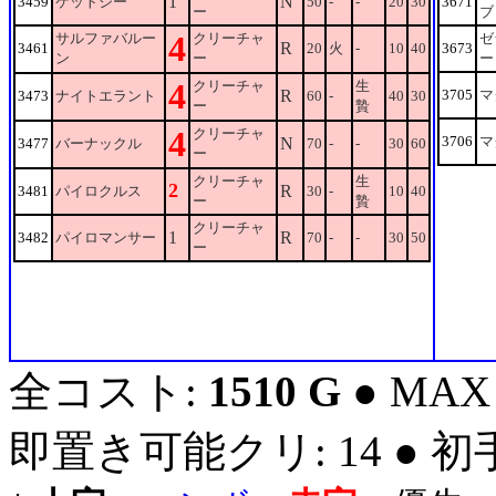
1
N
3459
ケットシー
50
-
-
20
30
3671
ー
ブ
4
サルファバルー
クリーチャ
ゼ
R
3461
20
火
-
10
40
3673
ン
ー
ー
4
クリーチャ
生
R
3705
マ
3473
ナイトエラント
60
-
40
30
ー
贄
4
クリーチャ
3706
マ
N
3477
バーナックル
70
-
-
30
60
ー
クリーチャ
生
2
R
3481
パイロクルス
30
-
10
40
ー
贄
クリーチャ
1
R
3482
パイロマンサー
70
-
-
30
50
ー
全コスト:
1510 G
● MAX
即置き可能クリ: 14 ● 