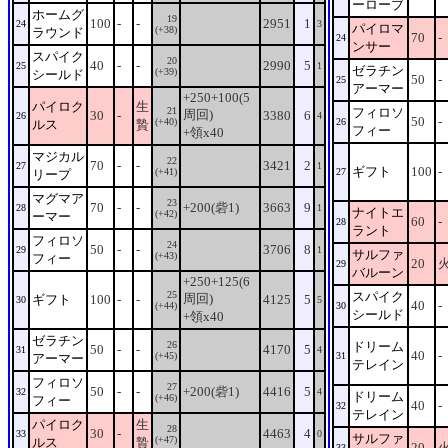
ーローブ
ホームグ
19
100
-
-
2951
1
24
3
パイロマ
(+38)
ラウンド
70
-
24
ンサー
スパイク
20
40
-
-
2990
5
25
1
ゼラチン
(+39)
シールド
50
-
25
アーマー
+250+100(5
パイロク
生
21
フィロソ
周回)
30
-
3380
6
26
4
50
-
(+40)
26
ルス
贄
フィー
+領x40
マジカル
22
70
-
-
3421
2
27
1
ギフト
100
-
(+41)
27
リープ
マグマア
23
70
-
-
+200(砦1)
3663
9
28
1
ナイトエ
(+42)
ーマー
60
-
28
ラント
フィロソ
24
50
-
-
3706
8
29
1
サルファ
(+43)
フィー
20
29
バルーン
+250+125(6
25
スパイク
周回)
ギフト
100
-
-
4125
5
30
5
40
-
(+44)
30
シールド
+領x40
ゼラチン
26
ドリーム
50
-
-
4170
5
31
4
40
-
(+45)
31
アーマー
テレイン
フィロソ
27
50
-
-
+200(砦1)
4416
5
32
4
ドリーム
(+46)
フィー
40
-
32
テレイン
パイロク
生
28
30
-
4463
4
33
0
サルファ
(+47)
ルス
贄
20
33