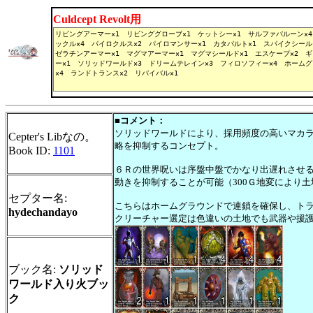
Culdcept Revolt用
■コメント：
ソリッドワールドにより、採用頻度の高いマカ
Cepter's Libなの。
略を抑制するコンセプト。
Book ID:
1101
６Ｒの世界呪いは序盤中盤でかなり出遅れさせる
動きを抑制することが可能（300Ｇ地変により
セプター名:
こちらはホームグラウンドで連鎖を確保し、ト
hydechandayo
クリーチャー選定は色違いの土地でも武器や援
ブック名:
ソリッド
ワールド入り火ブッ
ク