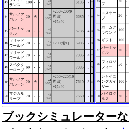
20
-
38
43
100
-
-
6185
7
43
2
プ
(+50)
ランス
+250+200(9
エスケー
サルファ
20
-
39
44
周回)
20
火
-
6685
4
44
0
プ
(+50)
バルーン
+領x40
ホームグ
バーナッ
100
-
40
45
70
-
-
6735
4
45
3
ラウンド
(+50)
クル
ギフト
100
-
ソリッド
46
41
70
-
-
+200(砦1)
6985
7
46
3
(+50)
ワールド
バーナッ
70
-
47
ソリッド
クル
42
70
-
-
7035
4
47
2
(+50)
ワールド
フィロソ
50
-
スペクタ
48
43
フィー
60
-
-
7085
5
48
3
(+50)
ーローブ
シャイニ
+250+225(10
サルファ
44
周回)
ングガイ
100
-
20
火
-
7610
3
49
49
5
(+50)
バルーン
+領x40
ザー
マジカル
パイロク
45
70
-
-
7660
7
30
-
50
0
50
(+50)
リープ
ルス
ブックシミュレーターなの。Rev