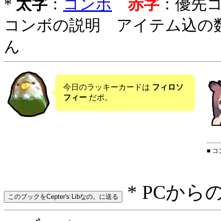
*
太字
：
コンボ
赤字
：優先
コンボの説明 アイテム込の
ん
今日のラッキーカードは
フィロソ
フィー
だポ。
■ 
* PCから