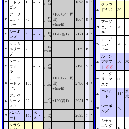
16
ードラ
100
-
-
1694
9
21
5
(+35)
クラウ
ゴン
ドギズ
30
-
20
アージ
+180+54(4周
モ
17
ェント
70
-
-
回)
1964
9
22
5
(+36)
アージ
キー
+領x40
ェント
70
-
21
シーボ
キー
18
40
-
-
+120(砦1)
2121
4
23
1
(+37)
ンズ
アージ
マジカ
ェント
70
-
22
19
ルリー
70
-
-
2159
6
24
3
キー
(+38)
プ
ルーン
ターン
アデプ
50
水
23
20
ウォー
80
-
-
2198
5
25
1
ト
※
※
(+39)
ル
アング
アーマ
+180+72(5周
リーマ
60
-
24
21
ードラ
100
-
-
回)
2490
4
26
5
スク
(+40)
ゴン
+領x40
バハム
水
110
25
アング
ート
水
22
リーマ
60
-
-
+120(砦1)
2651
7
27
3
(+41)
スク
シーボ
40
-
26
ンズ
バハム
水
23
110
-
2693
7
28
5
(+42)
ート
水
シャイ
クラウ
ニング
100
-
24
27