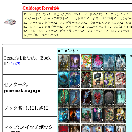
Culdcept Revolt用
■コメント：
Cepter's Libなの。Book
ID:
1079
セプター名:
yumemakurayuyu
ブック名:
しにしさに
マップ:
スイッチボック