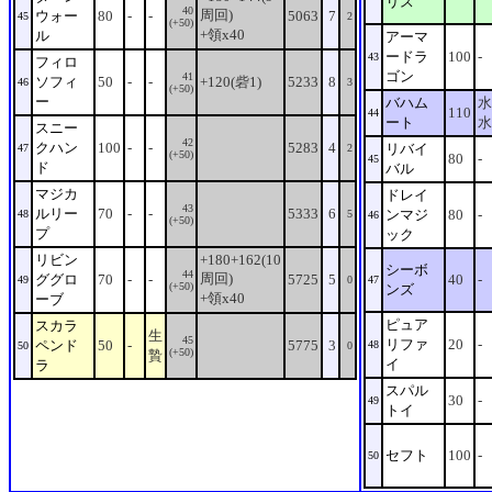
リス
40
周回)
ウォー
80
-
-
5063
7
45
2
(+50)
+領x40
ル
アーマ
ードラ
100
-
43
フィロ
ゴン
41
ソフィ
50
-
-
+120(砦1)
5233
8
46
3
(+50)
ー
バハム
水
110
44
ート
水
スニー
42
クハン
100
-
-
5283
4
リバイ
47
2
(+50)
80
-
45
ド
バル
マジカ
ドレイ
43
ルリー
70
-
-
5333
6
ンマジ
80
-
48
5
46
(+50)
プ
ック
リビン
+180+162(10
シーボ
44
周回)
ググロ
70
-
-
5725
5
40
-
49
0
47
(+50)
ンズ
+領x40
ーブ
ピュア
スカラ
生
45
リファ
20
-
ペンド
50
-
5775
3
48
50
0
(+50)
贄
イ
ラ
スパル
30
-
49
トイ
セフト
100
-
50