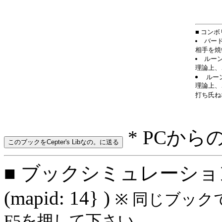
■ コンボ
バード
相手を焼
ルーン
理論上、
ルー
理論上、
打ち氏ね
* PCから
■ ブックシミュレーション
(mapid: 14} )
※ 同じブック
F5を押して下さい