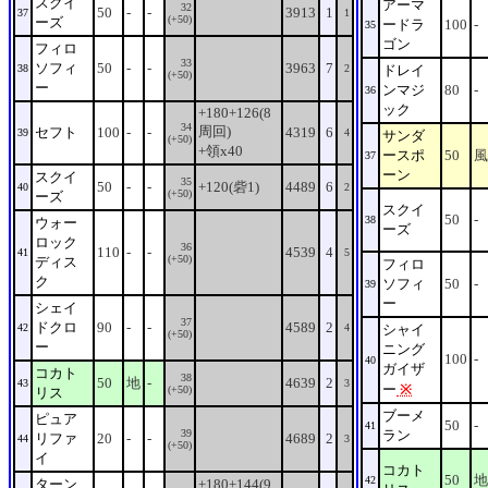
スクイ
アーマ
32
50
-
-
3913
1
37
1
(+50)
ーズ
ードラ
100
-
35
ゴン
フィロ
33
ソフィ
50
-
-
3963
7
38
2
ドレイ
(+50)
ー
ンマジ
80
-
36
ック
+180+126(8
34
周回)
セフト
100
-
-
4319
6
39
4
サンダ
(+50)
+領x40
ースポ
50
風
37
ーン
スクイ
35
50
-
-
+120(砦1)
4489
6
40
2
(+50)
ーズ
スクイ
50
-
38
ウォー
ーズ
ロック
36
110
-
-
4539
4
41
5
(+50)
ディス
フィロ
ク
ソフィ
50
-
39
ー
シェイ
37
ドクロ
90
-
-
4589
2
42
4
シャイ
(+50)
ー
ニング
100
-
40
ガイザ
コカト
38
50
地
-
4639
2
43
3
ー
※
(+50)
リス
ブーメ
ピュア
50
-
41
39
ラン
リファ
20
-
-
4689
2
44
3
(+50)
イ
コカト
50
地
42
ターン
+180+144(9