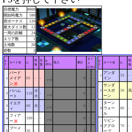
目標魔力
8000
開始時魔力
180
砦ボーナス
120
最大ダイス数
12
一周の距離
24
エリア数
1
土地数
20
砦数
2
ダイ
領
生
領
#
R
#
カード名
収入
累計
カード名
G
G
ス
1
(RG)
2
地
贄
地
(2,fly)
バード
アンダ
55
-
1
-
メイデ
65
-
-
0
-
イン
1
-
(+0)
ン
※
サンダ
ースポ
50
風
バハム
水
2
-
110
-
0
-
2
-
(+0)
ーン
ート
水
ターン
イエテ
-
60
水
-
0
-
3
-
(+0)
ウォー
80
-
ィ
3
ル
フィア
-
100
-
-
0
-
4
-
(+0)
リビン
ー
※
ググロ
70
-
4
ブーメ
-
50
-
-
0
-
ーブ
5
-