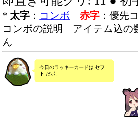
即置き可能クリ: 11 ● 
*
太字
：
コンボ
赤字
：優先
コンボの説明 アイテム込の
ん
今日のラッキーカードは
セフ
ト
だポ。