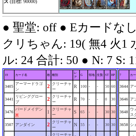
ス
(目標: 90000)
● 聖堂: off ● Eカードな
クリちゃん: 19( 無4 火1 
ル: 24 合計: 50 ● N: 7 S: 11
レ
19
カード名
枚
種別
G
領地
生贄
ST
HP
7
カー
ア
アーマードラゴ
クリーチャ
2
R
3405
100
-
-
50
60
3644
ア
ン
ー
リビンググロー
クリーチャ
2
R
3441
70
-
-
0
30
3646
ア
ブ
ー
バードメイデン
クリーチャ
ウ
1
S
3476
65
-
-
30
30
3648
ー
ス
※
クリーチャ
2
N
3507
アンダイン
55
-
-
30
30
3658
シ
ー
クリーチャ