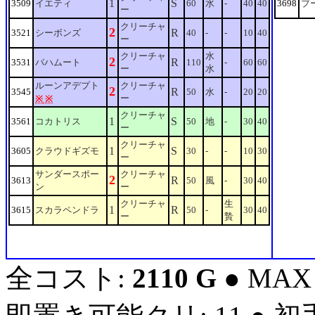
1
S
3509
イエティ
60
水
-
40
40
3698
ブ
ー
クリーチャ
2
R
3521
シーボンズ
40
-
-
10
40
ー
クリーチャ
水
2
R
3531
バハムート
110
-
60
60
ー
水
ルーンアデプト
クリーチャ
2
R
3545
50
水
-
20
20
ー
※
※
クリーチャ
1
S
3561
コカトリス
50
地
-
30
40
ー
クリーチャ
1
S
3605
クラウドギズモ
30
-
-
10
30
ー
サンダースポー
クリーチャ
2
R
3613
50
風
-
30
40
ン
ー
クリーチャ
生
1
R
3615
スカラペンドラ
50
-
30
40
ー
贄
全コスト:
2110 G
● MAX