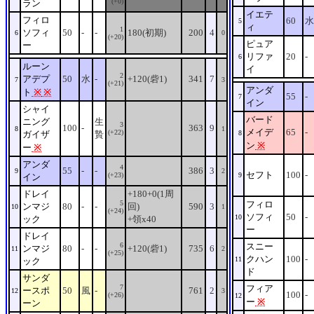
(+0)
ラン
イエテ
フィロ
60
水
5
ィ
1
ソフィ
50
-
-
180(初期)
200
4
6
0
(+20)
ピュア
ー
リファ
20
-
6
ルーン
イ
2
アデプ
50
水
-
+120(砦1)
341
7
7
3
(+21)
アンダ
ト
※
※
55
-
7
イン
シャイ
バード
ニング
生
3
100
-
363
9
8
1
メイデ
65
-
(+22)
ガイザ
贄
8
ン
※
ー
※
アンダ
4
55
-
-
386
3
9
2
セフト
100
-
(+23)
9
イン
ドレイ
+180+0(1周
5
フィロ
ンマジ
80
-
-
回)
590
3
10
1
(+24)
ソフィ
50
-
10
ック
+領x40
ー
ドレイ
6
スニー
ンマジ
80
-
-
+120(砦1)
735
6
11
2
(+25)
クハン
100
-
11
ック
ド
サンダ
7
フィア
ースポ
50
風
-
761
2
12
3
100
-
(+26)
12
ー
※
ーン