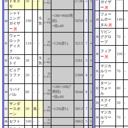
ドギズ
30
-
-
2736
5
29
4
ガイザ
(+43)
モ
ー
※
シャイ
フォー
+180+90(6周
ニング
生
ムポー
140
-
25
28
100
-
回)
3050
5
30
0
(+44)
ガイザ
贄
タル
※
+領x40
ー
※
リビン
ウォー
ググロ
70
-
29
ロック
ーブ
26
110
-
-
+120(砦1)
3215
7
31
4
(+45)
ディス
ク
フィア
100
-
30
ー
※
スパル
生
27
30
-
3261
5
32
4
(+46)
トイ
贄
マジカ
ピュア
ルリー
70
-
31
28
リファ
20
-
-
3308
4
33
4
プ
(+47)
イ
ターン
+180+108(7
ウォー
80
-
32
リバイ
29
周回)
80
-
-
3644
9
34
2
ル
(+48)
バル
+領x40
スクイ
50
-
33
サンダ
ーズ
30
ースポ
50
風
-
+120(砦1)
3813
7
35
4
(+49)
マジカ
ーン
ルリー
70
-
34
31
セフト
100
-
-
3863
5
36
0
プ
(+50)