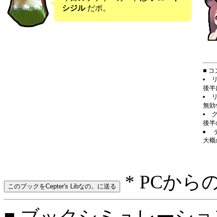
シジル
だポ。
■ 
後半
無効
後半
大概
* PCから
■ ブックシミュレーション: 