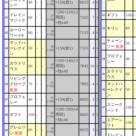
36
40
-
-
+150(砦1)
6635
4
41
0
(+50)
シー
+200+220(12
ドレイン
ギフト
100
-
41
37
周回)
80
-
-
7105
7
42
4
(+50)
マジック
+領x40
キリン
80
-
42
ホーリー
38
80
-
-
7155
4
43
4
(+50)
ワード8
チェーン
マッドハ
50
-
43
ソー
※
※
39
ーレクイ
50
-
-
+150(砦1)
7355
4
44
4
(+50)
ン
プロフェ
40
-
44
+200+240(13
シー
カラドリ
40
周回)
60
-
-
7845
10
45
3
(+50)
ウス
+領x40
カラドリ
60
-
45
ウス
リビング
41
グローブ
70
-
-
7895
4
マッドハ
46
4
(+50)
ーレクイ
50
-
※
※
46
ン
プロフェ
42
40
-
-
+150(砦1)
8095
2
47
2
(+50)
シー
スニーク
100
-
47
+200+260(14
ハンド
43
周回)
ギフト
100
-
-
8605
8
48
2
(+50)
+領x40
エアーシ
100
-
48
フト
グレムリ
44
60
-
-
8655
5
49
5
(+50)
ン
※
※
ドレイン