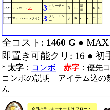
3
クリーチャ
風
R
3624
110
-
60
60
テュポーン
※
ー
風
3
クリーチャ
S
3637
マッドハーレクイン
50
-
-
20
40
ー
全コスト:
1460 G
● MAX
即置き可能クリ: 16 ● 
*
太字
：
コンボ
赤字
：優先
コンボの説明 アイテム込の
ん
今日のラッキーカードは
フロート