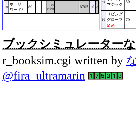
80
-
49
ホーリー
マジック
45
80
-
-
8705
10
50
2
(+50)
ワード8
リビング
グローブ
70
-
50
※
※
ブックシミュレーターなの。Rev
r_booksim.cgi written by
@fira_ultramarin