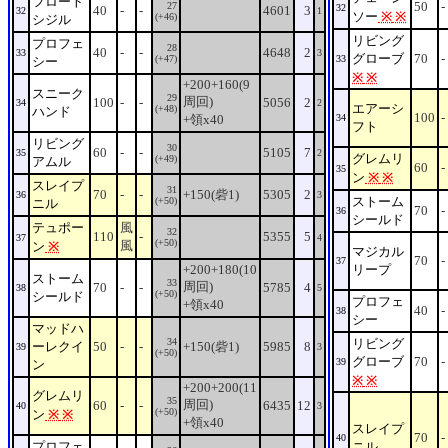
フロート
50
-
27
32
40
-
-
4601
3
32
1
ソー
※
※
(+46)
シジル
リビング
プロフェ
28
40
-
-
4648
2
33
3
グローブ
70
-
(+47)
33
シー
※
※
+200+160(9
スニーク
29
周回)
100
-
-
5056
2
34
2
エアーシ
(+48)
ハンド
100
-
+領x40
34
フト
リビング
30
60
-
-
5105
7
35
2
グレムリ
(+49)
アムル
60
-
35
ン
※
※
スレイプ
31
70
-
-
+150(砦1)
5305
2
36
3
ストーム
(+50)
ニル
70
-
36
シールド
テュポー
風
32
110
-
5355
5
37
4
(+50)
風
ン
※
マジカル
70
-
37
+200+180(10
リープ
ストーム
33
周回)
70
-
-
5785
4
38
5
(+50)
シールド
プロフェ
+領x40
40
-
38
シー
マッドハ
34
リビング
ーレクイ
50
-
-
+150(砦1)
5985
8
39
3
(+50)
グローブ
70
-
39
ン
※
※
+200+200(11
グレムリ
35
周回)
60
-
-
6435
12
40
3
(+50)
ン
※
※
+領x40
スレイプ
70
-
40
プロフェ
ニル