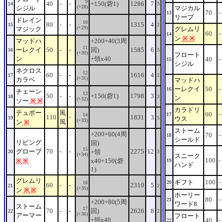
9
40
-
-
+150(砦1)
1286
7
14
3
(+28)
シジル
マジカル
70
-
13
リープ
ドレイン
10
80
-
-
1315
4
15
2
(+29)
マジック
グレムリ
60
-
14
ン
※
※
マッドハ
+200+40(3周
11
ーレクイ
50
-
-
回)
1585
6
16
3
(+30)
フロート
ン
+領x40
40
-
15
シジル
ネクロス
12
60
-
-
1616
4
17
2
(+31)
カラベ
マッドハ
ーレクイ
50
-
16
チェーン
13
50
-
-
+150(砦1)
1798
3
18
3
ン
(+32)
ソー
※
※
カラドリ
テュポー
風
60
-
17
14
110
-
1831
3
19
5
ウス
(+33)
風
ン
※
ストーム
+200+60(4周
70
-
18
シールド
リビング
回)
15
グローブ
70
-
-
2275
12
+領
20
3
(+34)
スニーク
100
-
※
※
x40+150(砦
19
ハンド
1)
グレムリ
ギフト
100
-
20
16
60
-
-
2310
5
21
2
(+35)
ン
※
※
ホーリー
80
-
21
+200+80(5周
ワード8
ストーム
17
70
-
-
回)
2626
8
22
2
(+36)
アーマー
フロート
+領x40
40
-
22