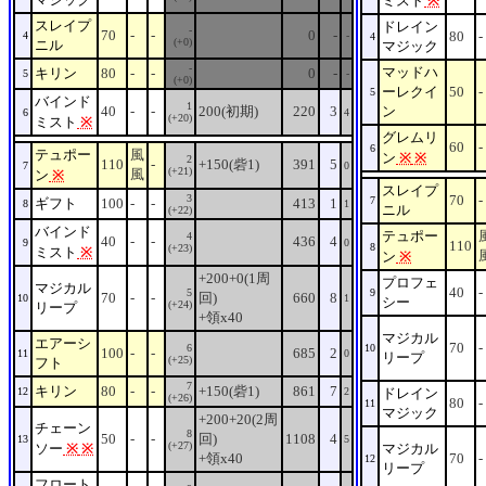
ミスト
※
スレイプ
ドレイン
-
70
-
-
0
-
80
-
4
-
4
(+0)
ニル
マジック
-
マッドハ
キリン
80
-
-
0
-
5
-
(+0)
ーレクイ
50
-
5
バインド
1
40
-
-
200(初期)
220
3
ン
6
4
(+20)
ミスト
※
グレムリ
60
-
6
テュポー
風
ン
※
※
2
110
-
+150(砦1)
391
5
7
0
(+21)
風
ン
※
スレイプ
3
70
-
7
ギフト
100
-
-
413
1
8
1
ニル
(+22)
バインド
テュポー
4
40
-
-
436
4
9
0
110
8
(+23)
ミスト
※
ン
※
+200+0(1周
プロフェ
マジカル
40
-
5
9
70
-
-
回)
660
8
10
1
シー
(+24)
リープ
+領x40
マジカル
エアーシ
70
-
6
10
100
-
-
685
2
11
0
リープ
(+25)
フト
7
キリン
80
-
-
+150(砦1)
861
7
12
2
ドレイン
(+26)
80
-
11
マジック
+200+20(2周
チェーン
8
50
-
-
回)
1108
4
13
5
(+27)
ソー
※
※
マジカル
+領x40
70
-
12
リープ
フロート