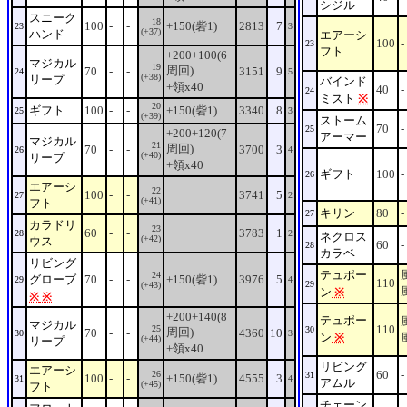
シジル
スニーク
18
100
-
-
+150(砦1)
2813
7
23
3
(+37)
ハンド
エアーシ
100
-
23
フト
+200+100(6
マジカル
19
周回)
70
-
-
3151
9
24
5
(+38)
リープ
バインド
+領x40
40
-
24
ミスト
※
20
ギフト
100
-
-
+150(砦1)
3340
8
25
3
(+39)
ストーム
70
-
25
+200+120(7
アーマー
マジカル
21
周回)
70
-
-
3700
3
26
4
(+40)
リープ
+領x40
ギフト
100
-
26
エアーシ
22
100
-
-
3741
5
27
2
(+41)
フト
キリン
80
-
27
カラドリ
23
60
-
-
3783
1
28
2
ネクロス
(+42)
ウス
60
-
28
カラベ
リビング
テュポー
24
グローブ
70
-
-
+150(砦1)
3976
5
29
4
110
29
(+43)
ン
※
※
※
+200+140(8
テュポー
マジカル
110
25
30
周回)
70
-
-
4360
10
30
3
ン
※
(+44)
リープ
+領x40
リビング
エアーシ
60
-
26
31
100
-
-
+150(砦1)
4555
3
31
4
アムル
(+45)
フト
チェーン