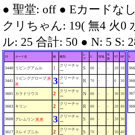
● 聖堂: off ● Eカードな
クリちゃん: 19( 無4 火0 
ル: 25 合計: 50 ● N: 5 S: 28
レ
生
19
カード名
枚
種別
G
領地
ST
HP
6
ア
贄
クリーチャ
1
S
3440
リビングアムル
60
-
-
20
10
366
ー
3
クリーチャ
リビンググローブ
※
R
3441
70
-
-
0
30
366
ー
※
クリーチャ
2
N
367
3601
カラドリウス
60
-
-
30
30
ー
クリーチャ
2
R
3603
キリン
80
-
-
20
40
369
ー
3
クリーチャ
S
3608
60
-
-
20
30
グレムリン
※
※
ー
クリーチャ
2
S
3617
スレイプニル
70
-
-
30
40
ー