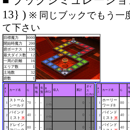
13} )
※ 同じブックでもう一
て下さい
目標魔力
8000
開始時魔力
200
砦ボーナス
150
最大ダイス数
12
一周の距離
16
エリア数
1
土地数
32
砦数
1
ダイ
領
生
#
R
#
カード名
収入
累計
カード名
G
G
ス
1
(RG)
2
地
贄
(2,fly)
ストーム
ホーリー
-
70
-
-
0
-
80
-
1
-
1
(+0)
シールド
ワード8
バインド
バインド
-
40
-
-
0
-
40
-
2
-
2
(+0)
ミスト
※
ミスト
※
ドレイン
バインド
-
80
-
-
0
-
40
-
3
-
3
(+0)
マジック